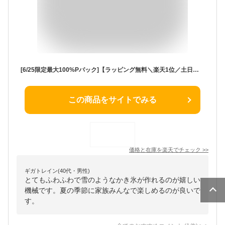
[6/25限定最大100%Pバック]【ラッピング無料＼楽天1位／土日祝もあす楽】Otona オトナ 電動ふわふわとろ雪かき氷器 ≪エクリティ限定モデル≫ 2023年最新 オリジナル アイボリー DTY-B3RF ドウシシャ 製氷カップ 6個付 ／ とろ雪 家庭用 専用レシピ付き 夏物家電 プレゼント
この商品をサイトでみる
価格と在庫を
楽天
でチェック
>>
ギガトレイン(40代・男性)
とてもふわふわで雪のようなかき氷が作れるのが嬉しい
機械です。夏の季節に家族みんなで楽しめるのが良いで
す。