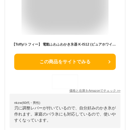
【Toffy/トフィー】 電動ふわふわかき氷器 K-IS12 (ピュアホワイト)【2023モデル】 本格かき氷 冷凍フルーツ ハーフ氷 ミックス氷 ジュース ミルク氷 ふわふわ サラサラ シャリシャリ 製氷カップ付き K-IS12-PW
この商品をサイトでみる
価格と在庫を
Amazon
でチェック
>>
nkzw(60代・男性)
刃に調整レバーが付いているので、自分好みのかき氷が
作れます。家庭のバラ氷にも対応しているので、使いや
すくなっています。