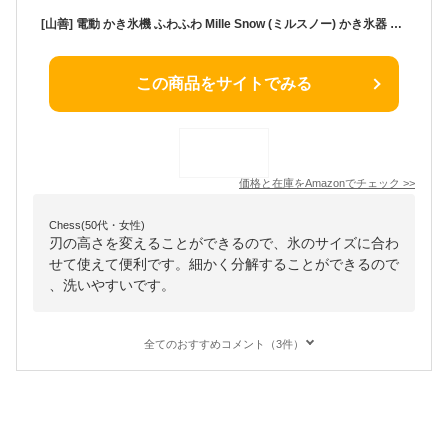
[山善] 電動 かき氷機 ふわふわ Mille Snow (ミルスノー) かき氷器 アレンジ レシピブック付き 製氷カップ2個付き ホワイト YSIA-F25(W) #E
この商品をサイトでみる
価格と在庫を
Amazon
でチェック
>>
Chess(50代・女性)
刃の高さを変えることができるので、氷のサイズに合わ
せて使えて便利です。細かく分解することができるので
、洗いやすいです。
全てのおすすめコメント（3件）