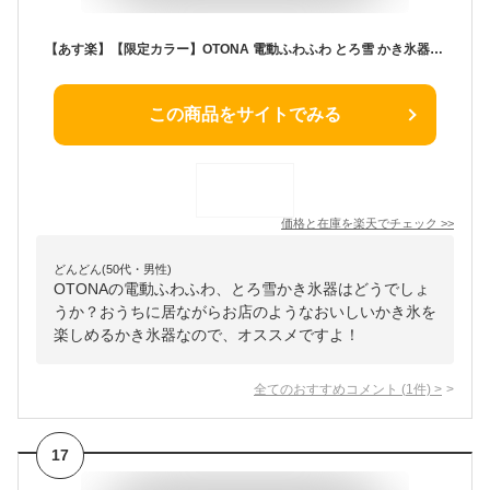
【あす楽】【限定カラー】OTONA 電動ふわふわ とろ雪 かき氷器 | DTY-B2IG 限定色 いちごミルク | 冷凍フルーツ対応 | ドウシシャ 1年保証
この商品をサイトでみる
価格と在庫を
楽天
でチェック
>>
どんどん(50代・男性)
OTONAの電動ふわふわ、とろ雪かき氷器はどうでしょ
うか？おうちに居ながらお店のようなおいしいかき氷を
楽しめるかき氷器なので、オススメですよ！
全てのおすすめコメント
(
1
件)
>
17