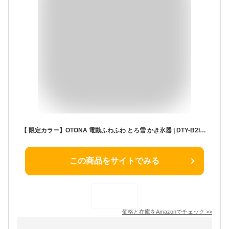
【 限定カラー】OTONA 電動ふわふわ とろ雪 かき氷器 | DTY-B2IG 限定色 いちごミルク | 冷凍フルーツ対応 | ドウシシャ (単品)
この商品をサイトでみる
価格と在庫を
Amazon
でチェック
>>