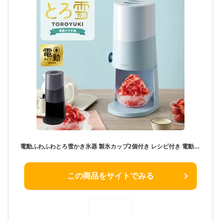
電動ふわふわとろ雪かき氷器 製氷カップ2個付き レシピ付き 電動 とろ雪 かき氷器 かき氷機 氷かき器 ブラック ブルー DTS-B5 ドウシシャ DOSHISHA【送料無料】
この商品をサイトでみる