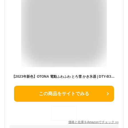
【2023年新色】OTONA 電動ふわふわ とろ雪 かき氷器 | DTY-B3BR モカブラウン | 製氷カップ3個つき
この商品をサイトでみる
価格と在庫を
Amazon
でチェック
>>