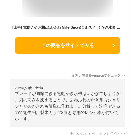
[山善] 電動 かき氷機 ふわふわ Mille Snow(ミルスノー) かき氷器 アレンジ レシピブック付き YSIA-F25(W) [メーカー保証1年] ホワイト
この商品をサイトでみる
価格と在庫を
Amazon
でチェック
>>
kuraki(50代・女性)
ブレードが調節できる電動かき氷機はいかがでしょうか
。刃の高さを変えることで、ふわふわのかき氷もシャリ
シャリのかき氷も簡単に作れます。分解して洗浄できる
ので衛生的。製氷カップ2個と専用のレシピ本が付いて
います。
全てのおすすめコメント
(
1
件)
>