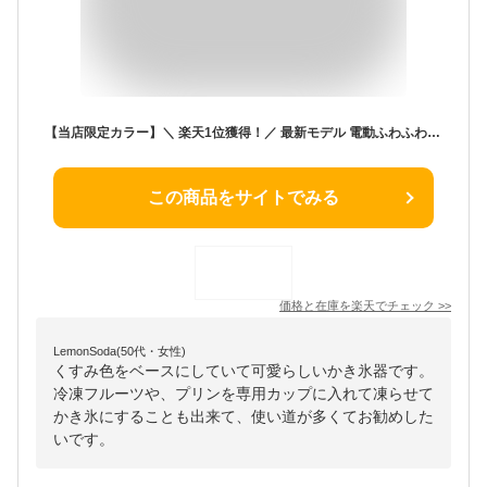
【当店限定カラー】＼ 楽天1位獲得！／ 最新モデル 電動ふわふわとろ雪かき氷器 かき氷器 家庭用 ふわふわ 製氷カップ2個付き 6個付き とろ雪 DTS-B5R 電動 レシピブック付き かき氷機 1年保証 おしゃれ ドウシシャ 電動式 グレージュ くすみカラー 限定色 [開封後返品不可]
この商品をサイトでみる
価格と在庫を
楽天
でチェック
>>
LemonSoda(50代・女性)
くすみ色をベースにしていて可愛らしいかき氷器です。
冷凍フルーツや、プリンを専用カップに入れて凍らせて
かき氷にすることも出来て、使い道が多くてお勧めした
いです。