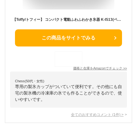
【Toffy/トフィー】 コンパクト電動ふわふわかき氷器 K-IS13(ペールアクア)【2024モデル】 本格かき氷 冷凍フルーツ ハーフ氷 ミックス氷 ジュース ミルク氷 ふわふわ サラサラ シャリシャリ 製氷カップ付き K-IS13-PA (ペールアクア)
この商品をサイトでみる
価格と在庫を
Amazon
でチェック
>>
Chess(50代・女性)
専用の製氷カップがついていて便利です。その他にも自
宅の製氷機の冷凍庫の氷でも作ることができるので、使
いやすいです。
全てのおすすめコメント
(
1
件)
>