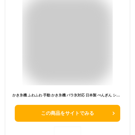
かき氷機 ふわふわ 手動 かき氷機 バラ氷対応 日本製 ぺんぎん シャリシャリ シャーベット 家庭用 製氷カップ付き かわいい 手回し お家時間 こども 大好き かき氷 日本製 かき氷器
この商品をサイトでみる