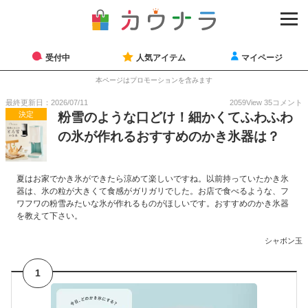
受付中
人気アイテム
マイページ
本ページはプロモーションを含みます
最終更新日：2026/07/11
2059
View
35
コメント
決定
粉雪のような口どけ！細かくてふわふわ
の氷が作れるおすすめのかき氷器は？
夏はお家でかき氷ができたら涼めて楽しいですね。以前持っていたかき氷
器は、氷の粒が大きくて食感がガリガリでした。お店で食べるような、フ
ワフワの粉雪みたいな氷が作れるものがほしいです。おすすめのかき氷器
を教えて下さい。
シャボン玉
1