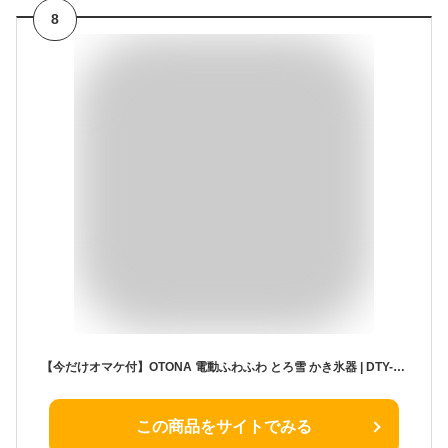
8
【今だけオマケ付】OTONA 電動ふわふわ とろ雪 かき氷器 | DTY-B2BK + 製氷カップ HS-19M ×2袋(8個) ドウシシャ
この商品をサイトでみる