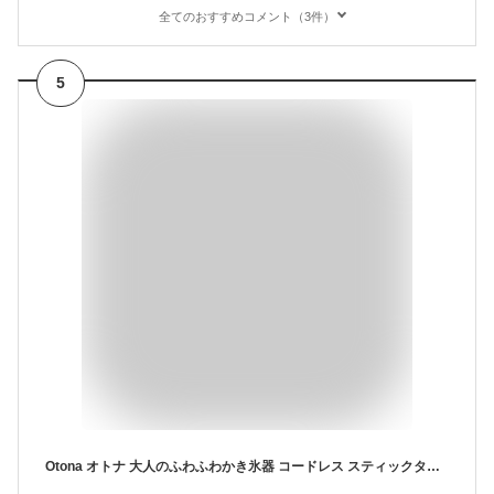
全てのおすすめコメント（3件）
5
Otona オトナ 大人のふわふわかき氷器 コードレス スティックタイプ 電動 かき氷器 かき氷機 氷かき器 ハンディ ワンプッシュ ふわ雪 大人 ふわふわ かき氷 CDIS-B3 パステルターコイズ【送料無料】