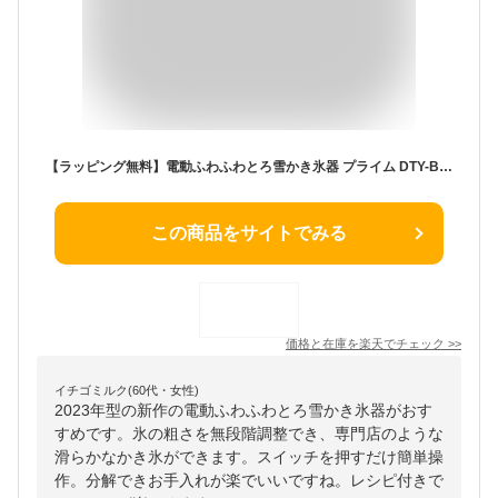
【ラッピング無料】電動ふわふわとろ雪かき氷器 プライム DTY-B4 モカブラウン/ブラック/ブルー かき氷機 台湾風かき氷 製氷カップ付き！レシピブック付き！とろゆきふわふわかき氷機 ふわ雪トロ雪 おうち時間【送料無料】
この商品をサイトでみる
価格と在庫を
楽天
でチェック
>>
イチゴミルク(60代・女性)
2023年型の新作の電動ふわふわとろ雪かき氷器がおす
すめです。氷の粗さを無段階調整でき、専門店のような
滑らかなかき氷ができます。スイッチを押すだけ簡単操
作。分解できお手入れが楽でいいですね。レシピ付きで