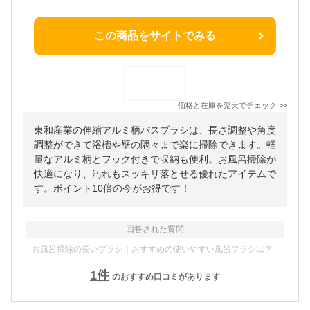
この商品をサイトでみる
価格と在庫を
楽天
でチェック
>>
東和産業の伸縮アルミ柄バスブラシは、長さ調整や角度
調整ができて浴槽や壁の隅々まで楽に掃除できます。軽
量なアルミ柄とフック付きで収納も便利。お風呂掃除が
快適になり、汚れもスッキリ落とせる優れたアイテムで
す。ポイント10倍の今がお得です！
回答された質問
お風呂掃除の長いブラシ｜おすすめの使いやすい風呂ブラシは？
1
件
のおすすめ口コミがあります