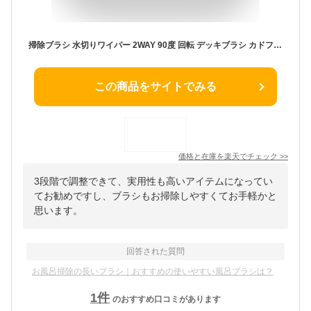
掃除ブラシ 水切りワイパー 2WAY 90度 回転 デッキブラシ カドフィット 3段階 長さ調整 軽量 省スペース ほうき お風呂 浴室 床 カーペット スクレーパー ワイパー フロアー ブラシ 伸縮 隙間 トング付き 長い 高い所
この商品をサイトでみる
価格と在庫を
楽天
でチェック
>>
3段階で調整できて、実用性も高いアイテムになってい
てお勧めですし、ブラシもお掃除しやすくてお手軽かと
思います。
回答された質問
お風呂掃除の長いブラシ｜おすすめの使いやすい風呂ブラシは？
1
件
のおすすめ口コミがあります