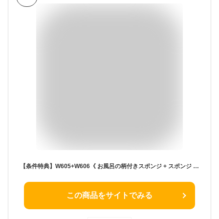
【条件特典】W605+W606《 お風呂の柄付きスポンジ + スポンジ リフィル セット 》マーナ 風呂 掃除 バススポンジ 長い柄 持ち手付 ハンドル付 浴室天井 バスタブ 水垢取り ヘッドが動く バスブラシ そうじ 掃除グッズ 浴室掃除 お風呂掃除 取り替え用スポンジ marna MRN
この商品をサイトでみる