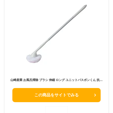
山崎産業 お風呂掃除 ブラシ 伸縮 ロング ユニットバスボンくん 抗菌 ピンク 175017 お風呂場 お風呂 簡単 汚れ落とし ヌメリ バス バスボンくん 品番 掃除道具 ハンドブラシ 浴室 スキマ 黒ズミ 掃除用具 キレイ コーナー 人気商品
この商品をサイトでみる