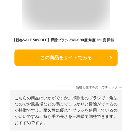
【新春SALE 50%OFF】掃除ブラシ 2WAY 90度 角度 360度 回転 デッキブラシ カドフィット お風呂 浴室 床 カーペット 水切りワイパー スクレーパー フロアー ブラシ 2WAYブラシ 長さ調節 3段階 伸縮 隙間 トング 長い 高い所 V字型 サッシ 万能ブラシ 水陸両用【30857】
この商品をサイトでみる
価格と在庫を
楽天
でチェック
>>
こちらの商品はいかがですか。掃除用のブラシで、角型
なのでお風呂場などの隅までしっかりと掃除ができるの
が特徴ですよ。耐久性に優れたブラシを使用しているの
がいいですね。持ち手の長さを三段階で調整できます。
おすすめですよ。