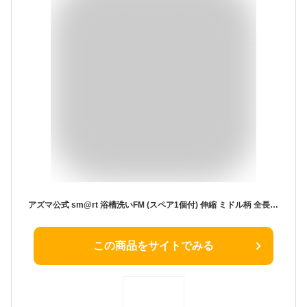
アズマ公式 sm@rt 浴槽洗いFM (スペア1個付) 伸縮 ミドル柄 全長51〜69cm 浴室掃除スポンジ 浴室ブラシ お風呂掃除 バスブラシ お風呂掃除 浴室清掃 浴室掃除用ブラシお風呂ブラシ お風呂 浴室 モップ ブラシ 掃除 浴室ブラシ sm@rt777
この商品をサイトでみる