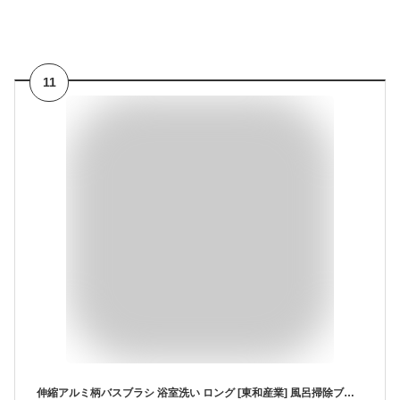
11
伸縮アルミ柄バスブラシ 浴室洗い ロング [東和産業] 風呂掃除ブラシ お風呂ブラシ バスブラシ お風呂 浴室 風呂用 浴室用 柄付 伸縮 掃除 ブラシ 角度調整 フック付 ハンディ【ポイント10倍】【e暮らしR】ONO