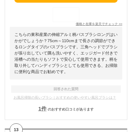
価格と在庫を
楽天
でチェック
>>
こちらの東和産業の伸縮アルミ柄バスブラシロングはい
かがでしょうか？75cm～110cmまで長さの調節ができ
るロングタイプのバスブラシです。三角ヘッドでブラシ
が張り出していて隅も洗いやすく、エッジガード付きで
浴槽への当たりもソフトで安心して使用できます。柄を
取り外してハンディブラシとしても使用できる、お掃除
に便利な商品でお勧めです。
回答された質問
お風呂掃除の長いブラシ｜おすすめの使いやすい風呂ブラシは？
1
件
のおすすめ口コミがあります
13