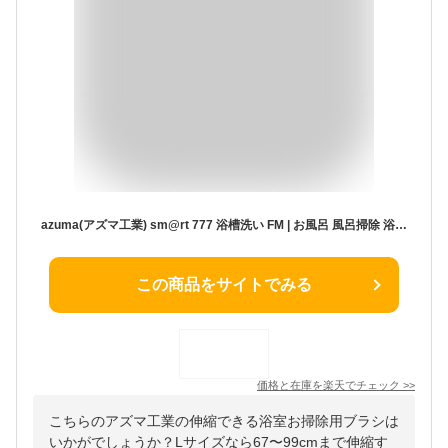
azuma(アズマ工業) sm@rt 777 浴槽洗い FM | お風呂 風呂掃除 浴槽洗い バスブラシ 浴室掃除 ピタッときれい 浴室 お風呂掃除 ブラシ スポンジ モップ 掃除 掃除用ブラシ 浴槽 掃除道具 マグネット 風呂 マグネット付き 柄付き 磁石 収納 シンプル スマート
この商品をサイトでみる
価格と在庫を
楽天
でチェック
>>
こちらのアズマ工業の伸縮できる浴室お掃除用ブラシは
いかがでしょうか？Lサイズなら67〜99cmまで伸縮す