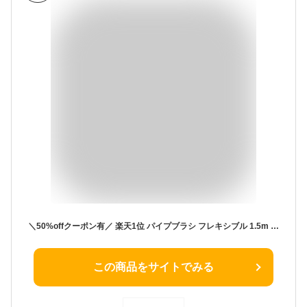
＼50%offクーポン有／ 楽天1位 パイプブラシ フレキシブル 1.5m ブラシ2種類 ステンレス ワイヤー ホース クリーナー 水回り 洗浄 パイプクリーナー ワイヤーブラシ パイプ 配管 排水管 アクアリウム ホース 水槽 掃除 お風呂 排水口 奥 すっきり 詰まり ブラシ ホースクリー
この商品をサイトでみる