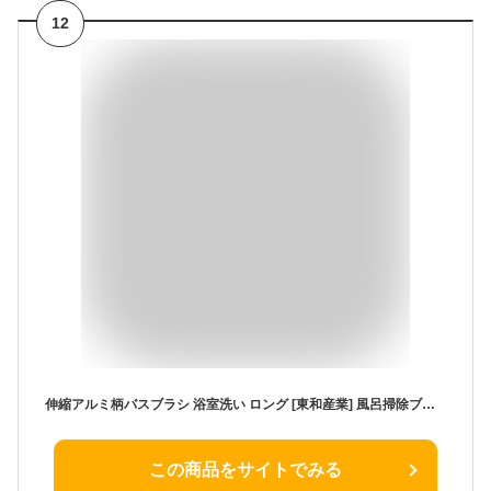
12
伸縮アルミ柄バスブラシ 浴室洗い ロング [東和産業] 風呂掃除ブラシ お風呂ブラシ バスブラシ お風呂 浴室 風呂用 浴室用 柄付 伸縮 掃除 ブラシ 角度調整 フック付 ハンディ【ポイント2倍】【e暮らしR】ONO[PNG02]
この商品をサイトでみる