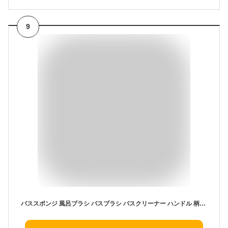
9
バススポンジ 風呂ブラシ バスブラシ バスクリーナー ハンドル 柄付きブラシ 浴槽 下 ブラシ 風呂壁 天井 ブラッシング フック 取り替え 持ち手 傷つけない かけられる 黒 ブラック おしゃれ 長い 柔らかい 浴室用 お風呂用具 お風呂掃除 リニューアル プチギフト 母の日