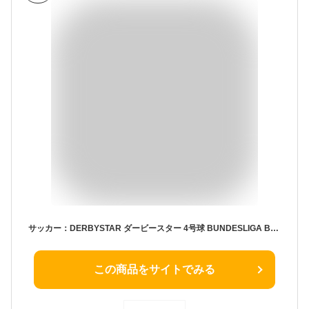
サッカー：DERBYSTAR ダービースター 4号球 BUNDESLIGA BRILLANT REPLICA LIGHT ★★★ Nr.1344400022【ブンデスリーガ 2022-2023 デザイン】ブリリアント レプリカ 4号軽量 サッカーボール 小学生 小学校 少年 少女 スポ少 クラブ【 ナカジマスポーツ 】
この商品をサイトでみる