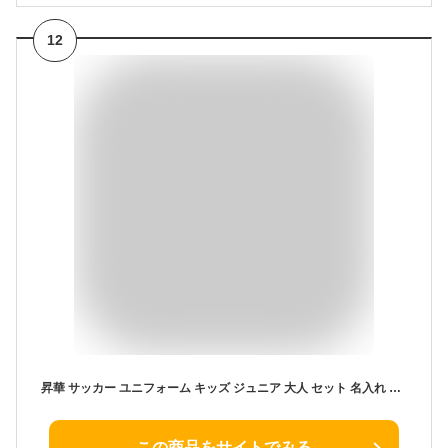
12
昇華 サッカー ユニフォーム キッズ ジュニア 大人 セット 名入れ 背番号 サッカー ユニホーム チーム 団体 100-200cm フットサル サッカー部 部活シリーズ オリジナル マーキング無料 フットサル ウェア 選手権大会 競技会 サッカー服 上下セット おしゃれ
この商品をサイトでみる