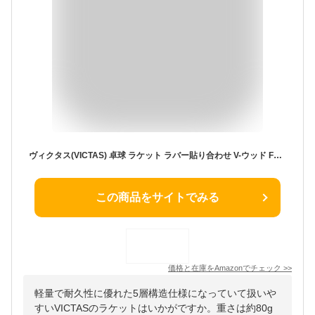
ヴィクタス(VICTAS) 卓球 ラケット ラバー貼り合わせ V-ウッド FL(フレア) VJ>ネクスト 1.8 赤1枚 黒1枚 貼り加工済 初心者 新入部員 328044
この商品をサイトでみる
価格と在庫を
Amazon
でチェック
>>
軽量で耐久性に優れた5層構造仕様になっていて扱いや
すいVICTASのラケットはいかがですか。重さは約80g