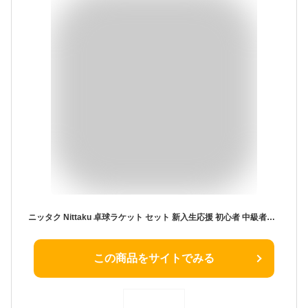
ニッタク Nittaku 卓球ラケット セット 新入生応援 初心者 中級者向け ラティカNK 卓球ラバー/ラバー貼り/サイドテープ/ラケットケース/ボール1個/メンテナンス(サックス)
この商品をサイトでみる