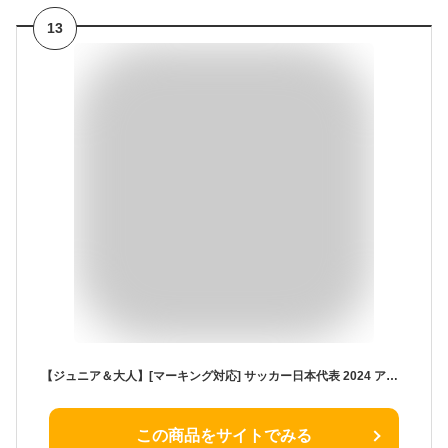
13
【ジュニア＆大人】[マーキング対応] サッカー日本代表 2024 アウェイ レプリカユニフォーム ( 名前 名入れ 名前入り 名入り ネーム ナンバー 番号 日本代表ユニフォーム サポーター 応援 送料無料 大人サイズ 子供 誕生日 プレゼント 選手 選手名 代表選手 )
この商品をサイトでみる