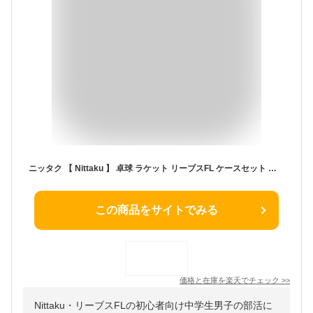
ニッタク 【 Nittaku 】 卓球 ラケット リーブスFL ケースセット 【 NE6990 初心者セット 新入部員セット 新入部員応援セット 新入生 部活 卓球部 ケース ラケット 】【翌日配達対象】【メール便不可】[自社]
この商品をサイトでみる
価格と在庫を
楽天
でチェック
>>
Nittaku・リーブスFLの初心者向け中学生男子の部活に