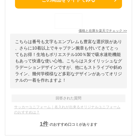
価格と在庫を
楽天
でチェック
>>
こちらは番号も文字もエンブレムも豊富な選択肢があり
、さらに10着以上でキャプテン腕章も付いてきてとっ
てもお得！生地もポリエステル100％製で吸水速乾機能
もあって快適な使い心地。こちらはスタイリッシュなグ
ラデーションデザインですが、他にもストライプや斜め
ライン、幾何学模様など多彩なデザインがあってオリジ
ナルの一着を作れますよ！
回答された質問
サッカーユニフォーム｜名入れが出来るオリジナルユニフォーム
のおすすめは？
1
件
のおすすめ口コミがあります