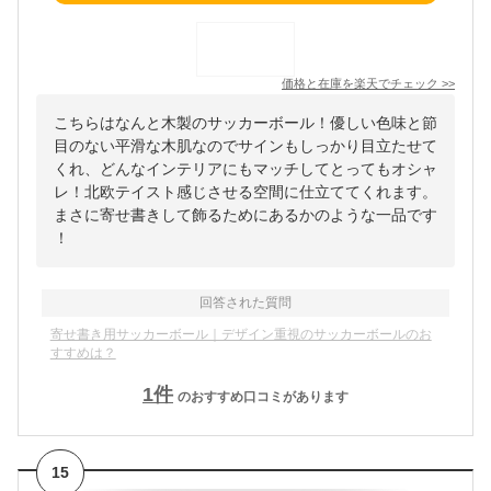
価格と在庫を
楽天
でチェック
>>
こちらはなんと木製のサッカーボール！優しい色味と節
目のない平滑な木肌なのでサインもしっかり目立たせて
くれ、どんなインテリアにもマッチしてとってもオシャ
レ！北欧テイスト感じさせる空間に仕立ててくれます。
まさに寄せ書きして飾るためにあるかのような一品です
！
回答された質問
寄せ書き用サッカーボール｜デザイン重視のサッカーボールのお
すすめは？
1
件
のおすすめ口コミがあります
15