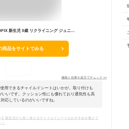
チャイルドシート ISOFIX 新生児 0歳 リクライニング ジュニア ベビー カーシート サポートレッグ 出産準備 退院 赤ちゃん 回転式 安全基準 R129 i-Size 適合 アイソフィックス DAIICHI BLIVA 360 i-Size
の商品をサイトでみる
価格と在庫を
楽天
でチェック
>>
で使用できるチャイルドシートはいかが。取り付けも
がいいです。クッション性にも優れており通気性も高
にも対応しているのがいいですね。
〜】新生児から長く使えるチャイルドシートのおすすめを教えて
い！