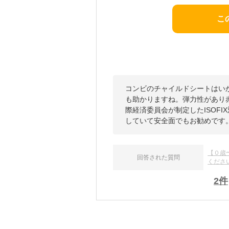
こ
コンビのチャイルドシートはい
も助かりますね。弾力性があり
際経済委員会が制定したISOFI
していて安全面でもお勧めです
【０歳
回答された質問
くださ
2
件