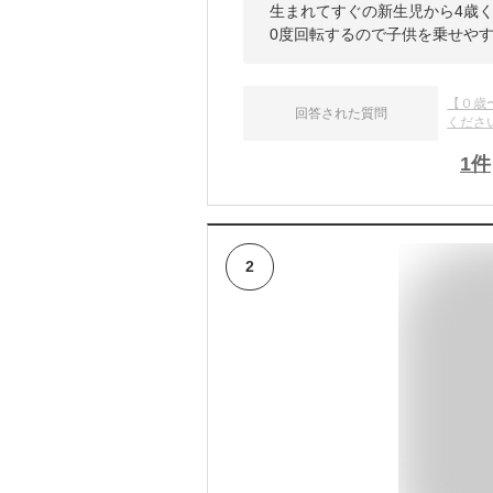
生まれてすぐの新生児から4歳
0度回転するので子供を乗せや
【０歳
回答された質問
くださ
1
件
2