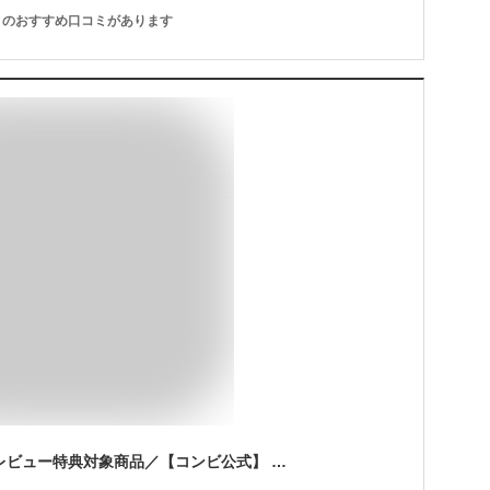
のおすすめ口コミがあります
＼ポイント10倍／＼レビュー特典対象商品／【コンビ公式】 Combi チャイルドシート ISOFIX 回転式 新生児 新生児 から 2歳 3歳 新生児から4歳 | クルムーヴ コンパクト R129 エッグショック JQ | ジュニアシート ISOFIX 1歳 新生児 から 4歳