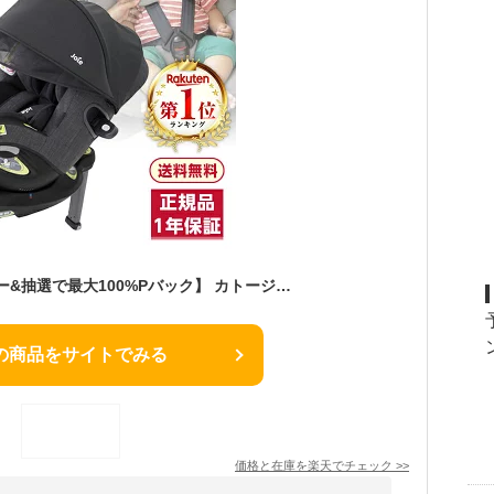
【7/20限定!エントリー&抽選で最大100%Pバック】 カトージ Joie チャイルドシート アイアーク 360° キャノピー付 ブラック 新生児から4歳頃まで【保証期間：1年】[ KATOJI ジョイー 回転式 ISOFIX i-size アイソフィックス アイサイズ R129 アイ・アーク360 ]
の商品をサイトでみる
価格と在庫を
楽天
でチェック
>>