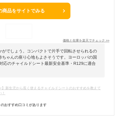
の商品をサイトでみる
価格と在庫を
楽天
でチェック
>>
かがでしょう。コンパクトで片手で回転させられるの
赤ちゃんの座り心地もよさそうです。ヨーロッパの国
X対応のチャイルドシート最新安全基準・R129に適合
。
〜】新生児から長く使えるチャイルドシートのおすすめを教えて
い！
のおすすめ口コミがあります