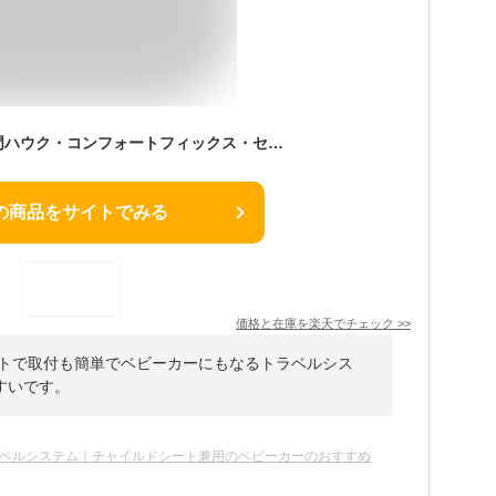
【即納】ドイツの名門ハウク・コンフォートフィックス・セット＜HAUCK Comfort Fix Set＞ ISO-FIX対応チャイルドシート 取付簡単 トラベルシステム 衝撃吸収フォーム ドイツ最高賞受賞 13kgまで 保証2年 カラー：ブラック
の商品をサイトでみる
価格と在庫を
楽天
でチェック
>>
シートで取付も簡単でベビーカーにもなるトラベルシス
すいです。
ベルシステム｜チャイルドシート兼用のベビーカーのおすすめ