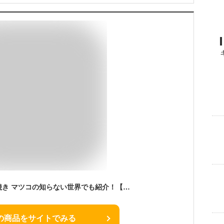
【送料無料】白い鯛焼き マツコの知らない世界でも紹介！【越後もちもち鯛焼き 選べるセット】鯛焼き 和菓子 洋菓子 贈り物 スイーツ お菓子 新潟県産コシヒカリ100％の米粉使用 中元 歳暮
の商品をサイトでみる