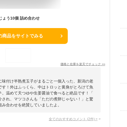
じょう10個 詰め合わせ
の商品をサイトでみる
価格と在庫を
楽天
でチェック
>>
に味付け半熟煮玉子がまるごと一個入った、新潟の老
です！外はふっくら、中はトロッと黄身がとろけて魚
チ。温めて天つゆや生姜醤油で食べると絶品です！「
介され、マツコさんも「ただの煮卵じゃない！」と驚
組み合わせを絶賛していましたよ。
全てのおすすめコメント
(
2
件)
>