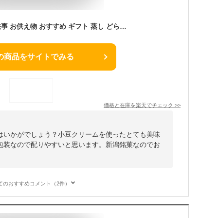
職場 手土産 お菓子 法事 お供え物 おすすめ ギフト 蒸し どら焼き 河川蒸気小豆クリーム味 詰合せ20個入 新潟県 お土産 蒸し どら焼き クリームどら焼き 全国銘菓 スイーツ 喜ばれる 手土産 和菓子 取り寄せ 新潟 おみやげお中元 ギフト
の商品をサイトでみる
価格と在庫を
楽天
でチェック
>>
はいかがでしょう？小豆クリームを使ったとても美味
包装なので配りやすいと思います。新潟銘菓なのでお
てのおすすめコメント（2件）