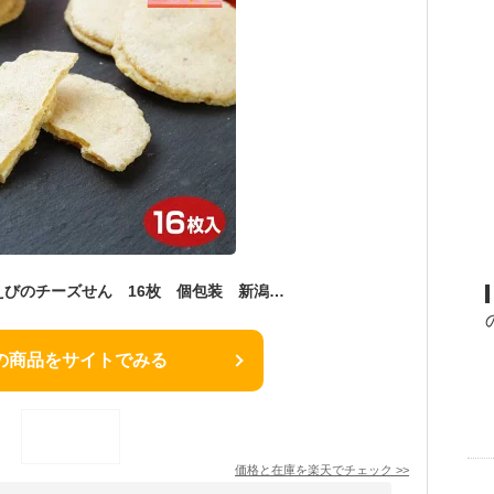
新潟 お土産 南蛮えびのチーズせん 16枚 個包装 新潟土産 南蛮えび チーズクリーム
の商品をサイトでみる
価格と在庫を
楽天
でチェック
>>