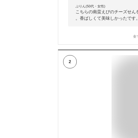
ぷりん(50代・女性)
こちらの南蛮えびのチーズせん
。香ばしくて美味しかったです
全
2