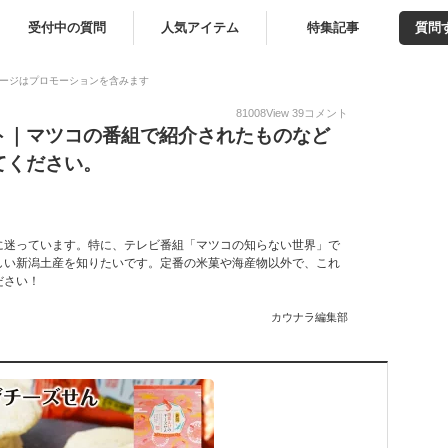
受付中の質問
人気アイテム
特集記事
質問
ージはプロモーションを含みます
81008
View
39
コメント
ト｜マツコの番組で紹介されたものなど
てください。
に迷っています。特に、テレビ番組「マツコの知らない世界」で
しい新潟土産を知りたいです。定番の米菓や海産物以外で、これ
ださい！
カウナラ編集部