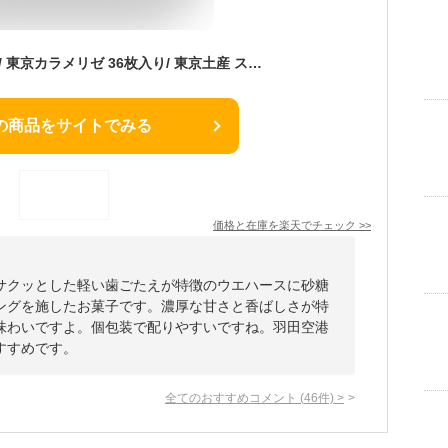
東京みやげ 焼き菓子 / 東京カラメリゼ 36枚入り/ 東京土産 スイーツ ギフト 詰め合わせ 個包装 洋菓子 手土産 内祝 お返し プレゼント 御祝 御礼 結婚 出産 職場 会社 退職 日持ち あす楽 送料無料
の商品をサイトでみる
価格と在庫を
楽天
でチェック
>>
サクッとした軽い歯ごたえが特徴のウエハースに砂糖
ングを施したお菓子です。濃厚な甘さと香ばしさが特
味わいですよ。個包装で配りやすいですね。羽田空港
すすめです。
全てのおすすめコメント
(
46
件)
>