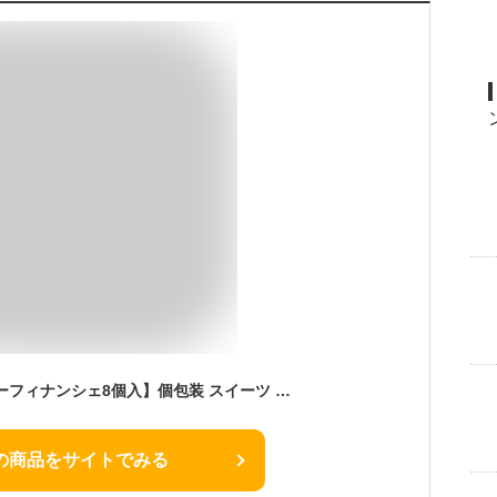
お菓子 ギフト【バターフィナンシェ8個入】個包装 スイーツ フィナンシェ 焼き菓子 洋菓子 内祝い お祝い お礼 可愛い おしゃれ 職場 ご挨拶 東京 お土産 人気 プレゼント バターバトラー お供え お中元 夏ギフト 暑中見舞い
の商品をサイトでみる