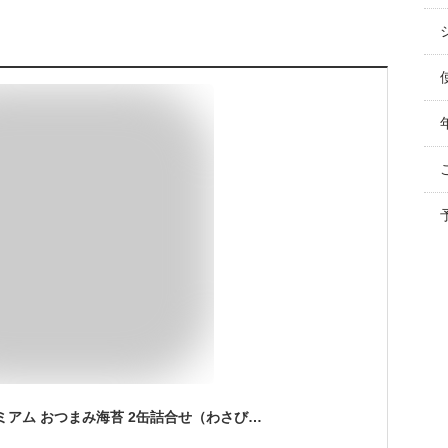
山本海苔店 東京プレミアム おつまみ海苔 2缶詰合せ（わさびごまの味／ 明太子の味） お歳暮 帰省 土産 日本橋 東京 お土産 東京土産 東京みやげ 手土産 おしゃれ 大人 ギフト 味付け海苔 山葵 老舗 高級 贈答 プレゼント