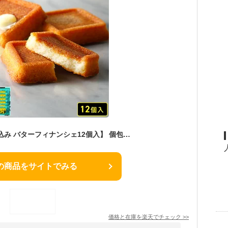
お菓子 ギフト【送料込み バターフィナンシェ12個入】 個包装 スイーツ フィナンシェ 焼き菓子 洋菓子 内祝 お祝 出産祝 お礼 おしゃれ 退職 菓子折り ご挨拶 ギフト バターバトラー お供え お中元 御中元 夏ギフト 暑中見舞い
の商品をサイトでみる
価格と在庫を
楽天
でチェック
>>