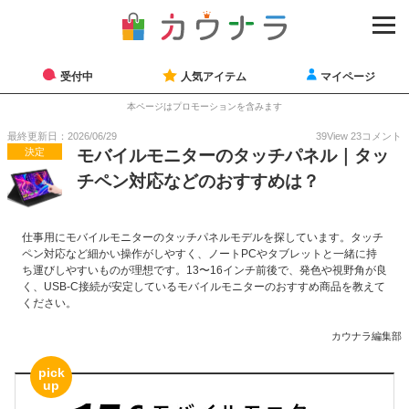
受付中
人気アイテム
マイページ
本ページはプロモーションを含みます
最終更新日：2026/06/29
39
View
23
コメント
決定
モバイルモニターのタッチパネル｜タッ
チペン対応などのおすすめは？
仕事用にモバイルモニターのタッチパネルモデルを探しています。タッチ
ペン対応など細かい操作がしやすく、ノートPCやタブレットと一緒に持
ち運びしやすいものが理想です。13〜16インチ前後で、発色や視野角が良
く、USB-C接続が安定しているモバイルモニターのおすすめ商品を教えて
ください。
カウナラ編集部
pick
up