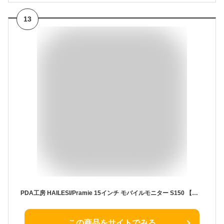
13
PDA工房 HAILESI/Pramie 15インチ モバイルモニター S150 【タッチパネル搭載モデル】 対応 PerfectShield 保護 フィルム 反射低減 防指紋 日本製 自社製造直販
この商品をサイトでみる