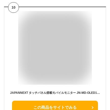
10
JAPANNEXT タッチパネル搭載モバイルモニター JN-MD-OLED156UHDR-T 保護 フィルム OverLay Eye Protector 9H 9H高硬度 ブルーライトカット
この商品をサイトでみる