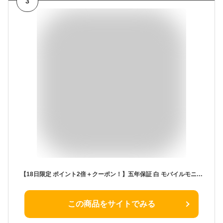
3
【18日限定 ポイント2倍＋クーポン！】五年保証 白 モバイルモニター 15.6 インチ FHD 1920×1080 1080P Fast IPS パネル PU保護カバー付き 非光沢 1200:1 高コントラスト 超軽量 640g スピーカー内蔵 Type-C/HDMI 接続 PS5/Switch/PC/スマホ対応 MFP156T1F
この商品をサイトでみる