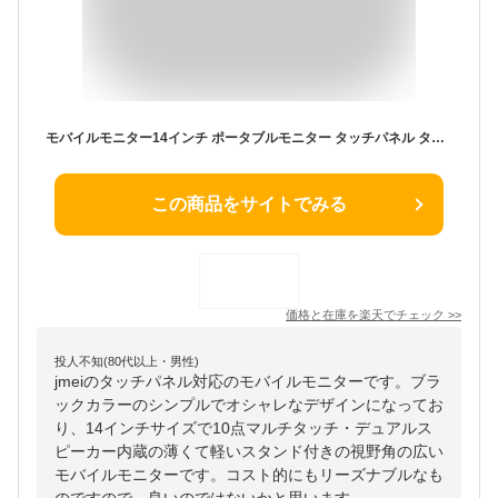
モバイルモニター14インチ ポータブルモニター タッチパネル タッチスクリーン 薄型 軽量 スタンド付き 自立型 IPSパネル Type-C HDMI スピーカー内蔵 デュアルモニター 拡張モニター ゲーミングモニター VESA規格 サブモニター XBOX PS4 PS5 Switch Mac PC ノートパソコン
この商品をサイトでみる
価格と在庫を
楽天
でチェック
>>
投人不知(80代以上・男性)
jmeiのタッチパネル対応のモバイルモニターです。ブラ
ックカラーのシンプルでオシャレなデザインになってお
り、14インチサイズで10点マルチタッチ・デュアルス
ピーカー内蔵の薄くて軽いスタンド付きの視野角の広い
モバイルモニターです。コスト的にもリーズナブルなも