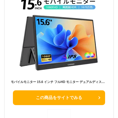
モバイルモニター 15.6 インチ フルHD モニター デュアルディスプレイ ポータブル モバイルディスプレイ 高画質 液晶 IPSパネル セカンド サブモニター 薄型 軽量 家庭用 テレワーク スマートフォン
この商品をサイトでみる