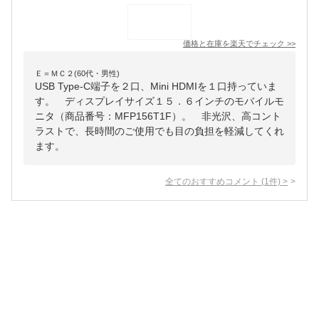
価格と在庫を
楽天
でチェック
>>
Ｅ＝ＭＣ２(60代・男性)
USB Type-C端子を２口、Mini HDMIを１口持っていま
す。 ディスプレイサイズ１５．６インチのモバイルモ
ニタ（商品番号：MFP156T1F）。 非光沢、高コント
ラストで、長時間のご使用でも目の負担を軽減してくれ
ます。
全てのおすすめコメント
(
1
件)
>