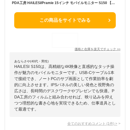
PDA工房 HAILESI/Pramie 15インチ モバイルモニター S150 【タッチパネル搭載モデル】 対応 PerfectShield Plus 保護 フィルム 反射低減 防指紋 日本製 自社製造直販
この商品をサイトでみる
価格と在庫を
楽天
でチェック
>>
あならさや(40代・男性)
HAILESI S150は、高精細な4K映像と直感的なタッチ操
作が魅力のモバイルモニターです。USB-Cケーブル1本
で接続でき、ノートPCのサブ画面として作業効率を劇
的に向上させます。IPSパネルの美しい発色と視野角の
広さは、長時間のデスクワークやプレゼンでも快適。P
DA工房のフィルムと組み合わせれば、映り込みを抑え
つつ理想的な書き心地を実現できるため、仕事道具とし
て最適です。
全てのおすすめコメント
(
1
件)
>