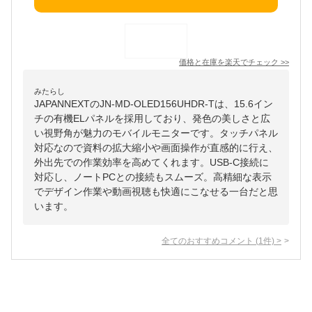
価格と在庫を
楽天
でチェック
>>
みたらし
JAPANNEXTのJN-MD-OLED156UHDR-Tは、15.6イン
チの有機ELパネルを採用しており、発色の美しさと広
い視野角が魅力のモバイルモニターです。タッチパネル
対応なので資料の拡大縮小や画面操作が直感的に行え、
外出先での作業効率を高めてくれます。USB-C接続に
対応し、ノートPCとの接続もスムーズ。高精細な表示
でデザイン作業や動画視聴も快適にこなせる一台だと思
います。
全てのおすすめコメント
(
1
件)
>