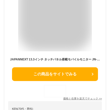
JAPANNEXT 13.3インチ タッチパネル搭載モバイルモニター JN-MD-IPS133FHDR-T 保護 フィルム OverLay Absorber 高光沢 衝撃吸収 抗菌
この商品をサイトでみる
価格と在庫を
楽天
でチェック
>>
KEN(70代・男性)