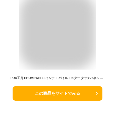
PDA工房 EHOMEWEI 18インチ モバイルモニター タッチパネル RQHG-180PW 対応 ブルーライトカット[反射低減] 保護 フィルム 日本製 自社製造直販
この商品をサイトでみる