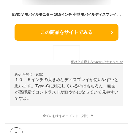
EVICIV モバイルモニター 10.5インチ 小型 モバイルディスプレイ FHD 1280P 1500:1コントラスト 450Nits高輝度 100%sRGB IPS 光沢パネル 超軽量 ポータブルモニター 保護カバー付き 在宅勤務 ゲーミング サブモニター 持ち運び スピーカー内蔵 HDR VESA対応 Type-C/mini HDMI搭載 Switch/スマホ/PC/Macなど対応
この商品をサイトでみる
価格と在庫を
Amazon
でチェック
>>
あかり(40代・女性)
１０．５インチの大きめなディスプレイが使いやすいと
思います。Type-Cに対応しているのはもちろん、画面
が高輝度でコントラストが鮮やかになっていて見やすい
ですよ。
全てのおすすめコメント（2件）