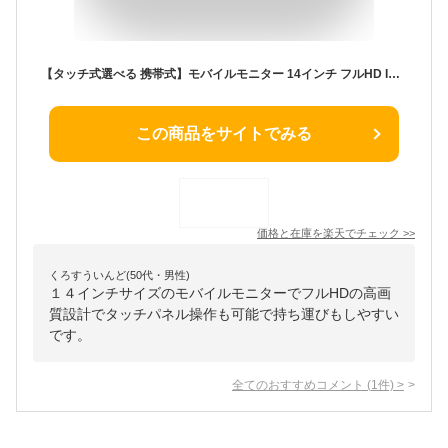
【タッチ式選べる 携帯式】モバイルモニター 14インチ フルHD IPSパネル 非光沢 タッチ式/非タッチ式選択可能 Type-C対応 HDMI VESA対応 モニター 持ち運び サブディスプレイ デュアルモニター テレワーク ミニPC対応 EVICIV
この商品をサイトでみる
価格と在庫を
楽天
でチェック
>>
くろすういんど(50代・男性)
１４インチサイズのモバイルモニターでフルHDの高画
質設計でタッチパネル操作も可能で持ち運びもしやすい
です。
全てのおすすめコメント
(
1
件)
>