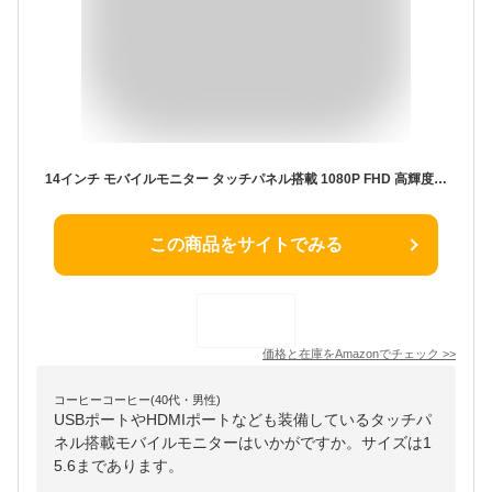
14インチ モバイルモニター タッチパネル搭載 1080P FHD 高輝度350nit HDR対応 USB-C HDMI 一本接続 スピーカー内蔵 VESAマウント対応 薄型軽量 ノートPC スマホ ゲーム兼用 出張 旅行 サブディスプレイ
この商品をサイトでみる
価格と在庫を
Amazon
でチェック
>>
コーヒーコーヒー(40代・男性)
USBポートやHDMIポートなども装備しているタッチパ
ネル搭載モバイルモニターはいかがですか。サイズは1
5.6まであります。