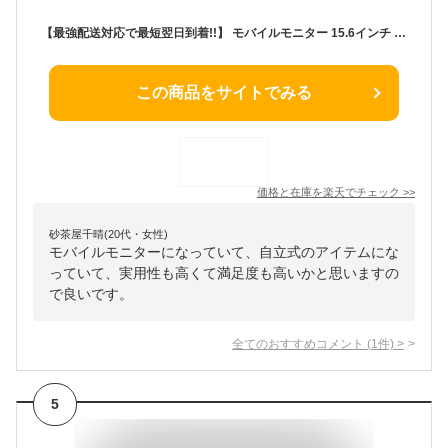
【最強配送対応で最短翌日到着!!】 モバイルモニター 15.6インチ モバイルディスプレイ 1920*1080 ポータブルモニター IPS液晶パネル ブルーカット 自立スタンド VESA スピーカ内蔵 USBType-C ミニHDMI Sw-itch/PS3/PS4/PS5/Xbox/PC/スマホ/Macなど対応
この商品をサイトでみる
価格と在庫を
楽天
でチェック
>>
砂茶屋千晴(20代・女性)
モバイルモニターになっていて、自立式のアイテムにな
っていて、実用性も高くて満足度も高いかと思いますの
で良いです。
全てのおすすめコメント
(
1
件)
>
5