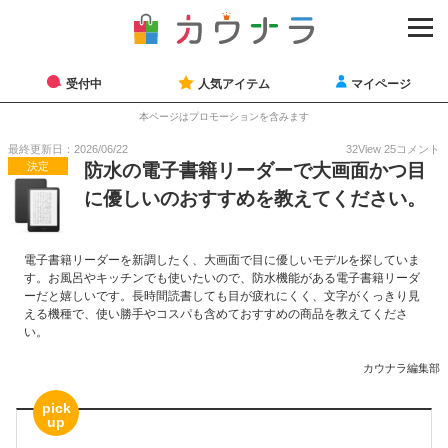
受付中
人気アイテム
マイページ
本ページはプロモーションを含みます
最終更新日：2026/06/22
32
View
25
コメント
決定
防水の電子書籍リーダーで大画面かつ目
に優しいのおすすめを教えてください。
電子書籍リーダーを新調したく、大画面で目に優しいモデルを探していま
す。お風呂やキッチンでも使いたいので、防水機能がある電子書籍リーダ
ーだと嬉しいです。長時間読書しても目が疲れにくく、文字がくっきり見
える機種で、使い勝手やコスパも含めておすすめの商品を教えてくださ
い。
カウナラ編集部
pick
up