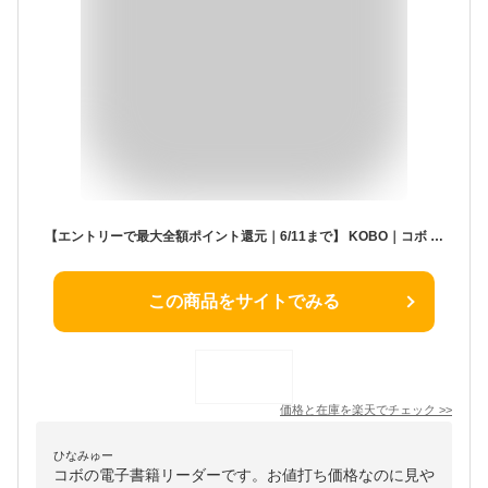
【エントリーで最大全額ポイント還元｜6/11まで】 KOBO｜コボ 電子書籍リーダー Kobo Clara BW ブラック N365-KJ-BK-S-EP [6インチ /防水]
この商品をサイトでみる
価格と在庫を
楽天
でチェック
>>
ひなみゅー
コボの電子書籍リーダーです。お値打ち価格なのに見や