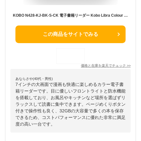
KOBO N428-KJ-BK-S-CK 電子書籍リーダー Kobo Libra Colour ブラック ［7インチ /防水］ N428KJBKSCK
この商品をサイトでみる
価格と在庫を
楽天
でチェック
>>
あならさや(40代・男性)
7インチの大画面で漫画も快適に楽しめるカラー電子書
籍リーダーです。目に優しいフロントライトと防水機能
を搭載しており、お風呂やキッチンなど場所を選ばずリ
ラックスして読書に集中できます。ページめくりボタン
付きで操作性も良く、32GBの大容量で多くの本を保存
できるため、コストパフォーマンスに優れた非常に満足
度の高い一台です。