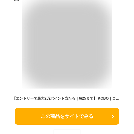
【エントリーで最大2万ポイント当たる｜6/25まで】 KOBO｜コボ 電子書籍リーダー Kobo Libra Colour ホワイト N428-KJ-WH-S-CK [7インチ /防水]
この商品をサイトでみる