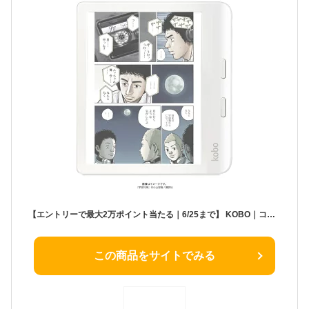
【エントリーで最大2万ポイント当たる｜6/25まで】 KOBO｜コボ 電子書籍リーダー Kobo Libra Colour ホワイト N428-KJ-WH-S-CK [7インチ /防水]
この商品をサイトでみる