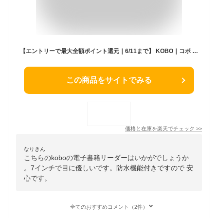
【エントリーで最大全額ポイント還元｜6/11まで】 KOBO｜コボ 電子書籍リーダー Kobo Libra Colour ブラック N428-KJ-BK-S-CK [7インチ /防水]
この商品をサイトでみる
価格と在庫を
楽天
でチェック
>>
なりきん
こちらのkoboの電子書籍リーダーはいかがでしょうか
。7インチで目に優しいです。防水機能付きですので 安
心です。
全てのおすすめコメント（2件）