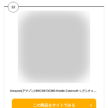
12
Amazon(アマゾン) B0CX8Y3CMG Kindle Colorsoft シグニチャーエディション [7インチ /32GB] メタリックブラック ［7インチ /防水］ B0CX8Y3CMG [振込不可]
この商品をサイトでみる