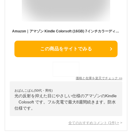
Amazon｜アマゾン Kindle Colorsoft (16GB) 7インチカラーディスプレイ、色調調節ライト、8週間持続バッテリー、広告無し (2025年発売) ブラック B0CX8MT2M2 [7インチ /防水]
この商品をサイトでみる
価格と在庫を
楽天
でチェック
>>
おぱんこぱん(50代・男性)
光の反射を抑えた目にやさしい仕様のアマゾンのKindle
Colosoft です。フル充電で最大8週間続きます。防水
仕様です。
全てのおすすめコメント
(
1
件)
>