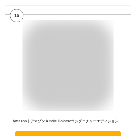
15
Amazon｜アマゾン Kindle Colorsoft シグニチャーエディション (32GB) 7インチカラーディスプレイ、色調調節ライト、8週間持続バッテリー、広告無し (2025年発売) メタリックブラック B0CX8Y3CMG [7インチ /防水]