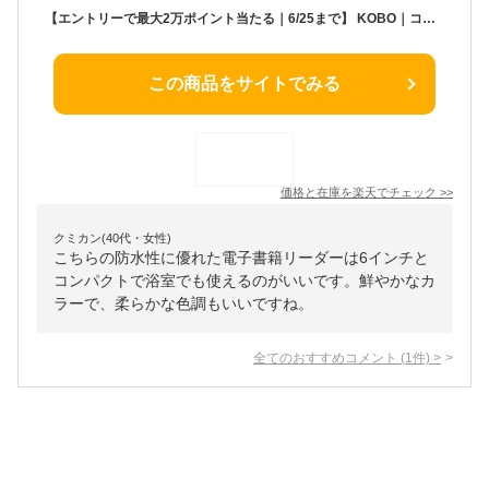
【エントリーで最大2万ポイント当たる｜6/25まで】 KOBO｜コボ 電子書籍リーダー Kobo Clara Colour ブラック N367-KJ-BK-S-CK [6インチ /防水]
この商品をサイトでみる
価格と在庫を
楽天
でチェック
>>
クミカン(40代・女性)
こちらの防水性に優れた電子書籍リーダーは6インチと
コンパクトで浴室でも使えるのがいいです。鮮やかなカ
ラーで、柔らかな色調もいいですね。
全てのおすすめコメント
(
1
件)
>