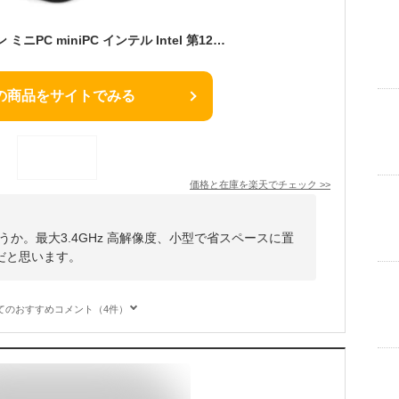
デスクトップ パソコン ミニPC miniPC インテル Intel 第12世代 Alder Lake N95 mini pc 最大3.4GHz 高解像度 UHD 4K デスクトップpc Windows11 WPS メモリ16GB DDR4 SSD512GB最大 VETESA 省スペース小型pc 超軽量 HDMI 3.0 DP 有線LANポート付き
の商品をサイトでみる
価格と在庫を
楽天
でチェック
>>
うか。最大3.4GHz 高解像度、小型で省スペースに置
だと思います。
てのおすすめコメント（4件）