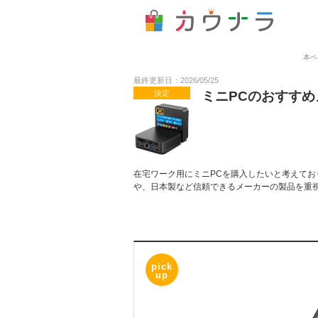
本ペ
最終更新日：2026/05/25
決定
ミニPCのおすす
在宅ワーク用にミニPCを購入したいと考えて
や、日本製など信頼できるメーカーの製品を重
pick
up