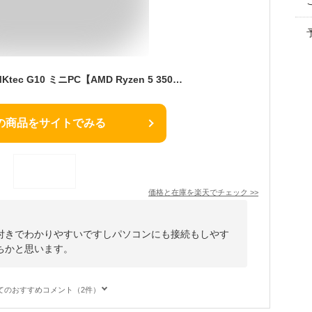
【楽天一位受賞 】GMKtec G10 ミニPC【AMD Ryzen 5 3500U DDR4 16GB 512GB SSD】4C/8T 3.7GHz 64GB 16T拡張可 Windows11 Pro デスクトップPC 8K/4K対応 HD 3画面 LAN *2 WiFi5 Bluetooth5.0 Nucbox みにpc Ryzen 5 N95/N97/N100/4300Uより高性能 mini pc
の商品をサイトでみる
価格と在庫を
楽天
でチェック
>>
付きでわかりやすいですしパソコンにも接続もしやす
ちかと思います。
てのおすすめコメント（2件）