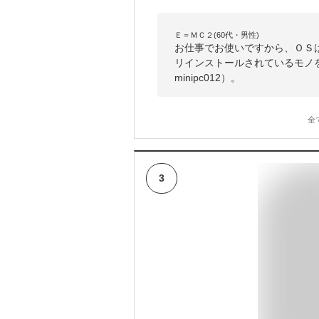
Ｅ＝ＭＣ２(60代・男性)
お仕事でお使いですから、ＯＳ
リインストールされているモノ
minipc012）。
全
3