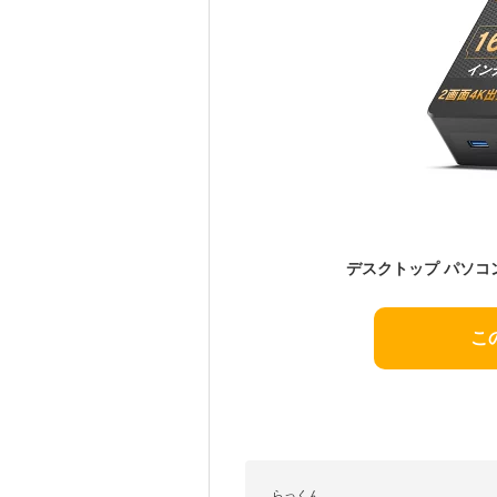
こ
らっくん