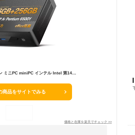
デスクトップ パソコン ミニPC miniPC インテル Intel 第14世代 6500Y mini pc 最大3.4GHz 高解像度 UHD 4K デスクトップpc Windows11 WPS メモリ16GB DDR4 SSD 256GB VETESA 省スペース 超軽量 HDMI 3.0 DP 有線LANポート付き VESAマウント付き コンパクトpc
の商品をサイトでみる
価格と在庫を
楽天
でチェック
>>