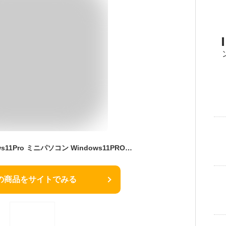
ミニPC 新品 Windows11Pro ミニパソコン Windows11PRO デスクトップパソコン office付き intel core i5 i7 mini pc 【メモリ8G~16GB SSD256GB~512GB】 超軽量 静音 小型 wifi BT4.0 初期設定済 持ち運び PSE認証 2年保証
の商品をサイトでみる