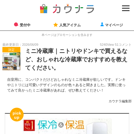
受付中
人気アイテム
マイページ
本ページはプロモーションを含みます
最終更新日：2026/06/09
5240
View
51
コメント
決定
ミニ冷蔵庫｜ニトリやドンキで買えるな
ど、おしゃれな冷蔵庫でおすすめを教え
てください。
自室用に、コンパクトだけどおしゃれなミニ冷蔵庫が欲しいです。ドンキ
やニトリには可愛いデザインのものが色々あると聞きました。実際に使っ
てみて良かったミニ冷蔵庫があれば、ぜひ教えてください！
カウナラ編集部
pick
up