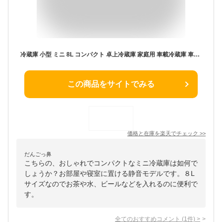
冷蔵庫 小型 ミニ 8L コンパクト 卓上冷蔵庫 家庭用 車載冷蔵庫 車用 保冷 保温 5℃ 65℃ 3kg 持ち運び 静音 43db おしゃれ 寝室 子供 用 5 カラー 小さい 冷蔵庫 飲み物 果物 化粧品 一人暮らし 用
この商品をサイトでみる
価格と在庫を
楽天
でチェック
>>
だんごっ鼻
こちらの、おしゃれでコンパクトなミニ冷蔵庫は如何で
しょうか？お部屋や寝室に置ける静音モデルです。８L
サイズなのでお茶や水、ビールなどを入れるのに便利で
す。
全てのおすすめコメント
(
1
件)
>