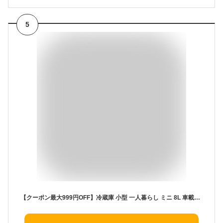
5
【クーポン最大999円OFF】冷蔵庫 小型 一人暮らし ミニ 8L 車載冷蔵庫 家庭用/車用 保冷 保温 卓上冷蔵庫 小型冷蔵庫 3kg コンパクト 持ち運び 5カラー 小さい冷蔵庫 43db 静音 寝室 子供 おしゃれ ポータブル 冷蔵庫 飲み物 果物 化粧品 5℃・65℃