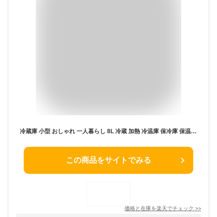
冷蔵庫 小型 おしゃれ 一人暮らし 8L 冷蔵 加熱 冷温庫 保冷庫 保温庫 省エネ 保冷保温 ミニ冷蔵庫 半導体チップ 家庭用 車載用 小型冷温庫 保温庫 ポータブル 低騒音 加熟 冷却 アウトドア 室内 持ち運び便利 冷却力抜群 母の日 ギフト プレゼント
この商品をサイトでみる
価格と在庫を
楽天
でチェック
>>