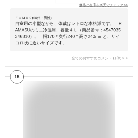
価格と在庫を
楽天
でチェック
>>
Ｅ＝ＭＣ２(60代・男性)
自室用の小型ながら、体裁はレトロな本格派です。 R
AMASUのミニ冷温庫、容量４Ｌ（商品番号：4547035
346810）。 幅170＊奥行240＊高さ240mmと、サイ
コロ状に近いサイズです。
全てのおすすめコメント
(
1
件)
>
15