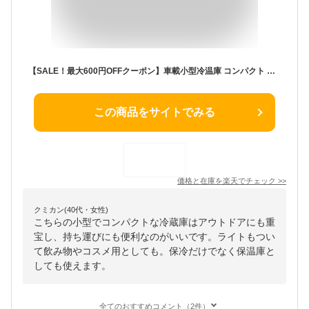
【SALE！最大600円OFFクーポン】車載小型冷温庫 コンパクト 軽量 車 保冷庫 保温庫 アウトドア 車中泊 寝室 おしゃれ 冷温庫 ミニ冷温庫 ミラー ライト付 化粧品 コスメ 冷蔵庫 保冷/保温 ポータブル AC電源
この商品をサイトでみる
価格と在庫を
楽天
でチェック
>>
クミカン(40代・女性)
こちらの小型でコンパクトな冷蔵庫はアウトドアにも重
宝し、持ち運びにも便利なのがいいです。ライトもつい
て飲み物やコスメ用としても。保冷だけでなく保温庫と
しても使えます。
全てのおすすめコメント（2件）