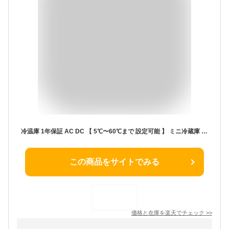
冷温庫 1年保証 AC DC 【 5℃〜60℃まで 設定可能 】 ミニ冷蔵庫 4L 小型 車載 保冷 保温 ポータブル 保温庫 小型保温庫 ミニ保温庫 一人暮らし AC電源 DC電源 職場 車 車載冷蔵庫 白 黒 ブラック ホワイト
この商品をサイトでみる
価格と在庫を
楽天
でチェック
>>