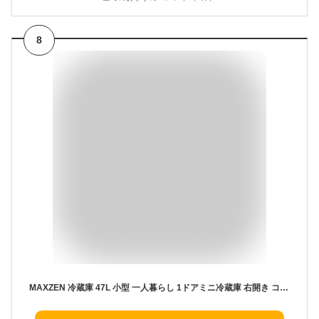
8
MAXZEN 冷蔵庫 47L 小型 一人暮らし 1ドアミニ冷蔵庫 右開き コンパクト ホワイト JR047HM01WH マクスゼン