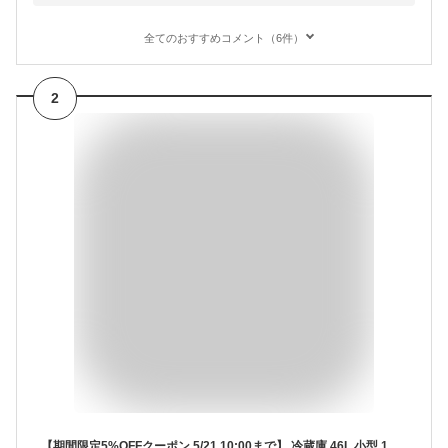
全てのおすすめコメント（6件）
2
【期間限定5%OFFクーポン 5/21 10:00まで】 冷蔵庫 46L 小型 1ドア 一人暮らし 新生活 コンパクト ミニ冷蔵庫 右開き おしゃれ ミニ サブ冷蔵庫 オフィス 寝室 白 ホワイト 1年保証 MAXZEN マクスゼン JR046ML01WH エクプラ特選