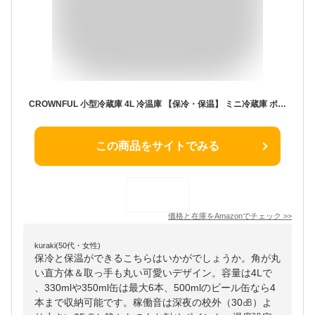
CROWNFUL 小型冷蔵庫 4L 冷温庫 【保冷・保温】 ミニ冷蔵庫 ポータブル 超軽量 持ち運び便利 一人暮らし ペルチェ式 静音 省エネ 室内車載両用 AC 100V DC 12V 給電コード付属 寝室用 職場 車中泊 キャンプ アウトドア 日本語取扱説明書
この商品をサイトでみる
価格と在庫を
Amazon
でチェック
>>
kuraki(50代・女性)
保冷と保温ができるこちらはいかがでしょうか。角が丸
い直方体＆取っ手も丸い可愛いデザイン。容量は4Lで
、330mlや350ml缶は最大6本、500mlのビール缶なら4
本まで収納可能です。稼働音は深夜の校外（30㏈）よ