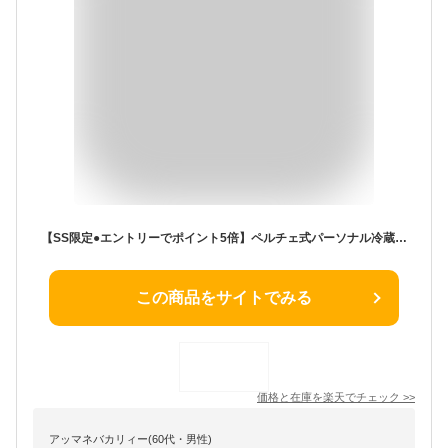
【SS限定●エントリーでポイント5倍】ペルチェ式パーソナル冷蔵庫 8L (IB2C01) 【玄関先迄納品】 ニトリ 冷蔵庫 ミニ ミニ冷蔵庫 冷蔵庫 冷蔵 小型 一人暮らし 独り暮らし 1人暮らし ペルチェ式小型冷蔵庫 1ドア冷蔵庫 My冷蔵庫
この商品をサイトでみる
価格と在庫を
楽天
でチェック
>>
アッマネバカリィー(60代・男性)