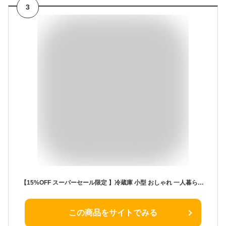
3
【15%OFF スーパーセール限定 】冷蔵庫 小型 おしゃれ 一人暮らし 8L 冷蔵 加熱 冷温庫 保冷庫 保温庫 省エネ 保冷保温 ミニ冷蔵庫 半導体チップ 家庭用 車載用 小型冷温庫 保温庫 ポータブル 低騒音 加熟 冷却 アウトドア 室内
この商品をサイトでみる