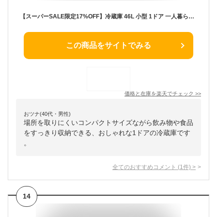
【スーパーSALE限定17%OFF】冷蔵庫 46L 小型 1ドア 一人暮らし 新生活 コンパクト ミニ冷蔵庫 右開き おしゃれ ミニ サブ冷蔵庫 オフィス 寝室 白 ホワイト 1年保証 MAXZEN マクスゼン JR046ML01WH エクプラ特選 2606ss
この商品をサイトでみる
価格と在庫を
楽天
でチェック
>>
おツナ(40代・男性)
場所を取りにくいコンパクトサイズながら飲み物や食品
をすっきり収納できる、おしゃれな1ドアの冷蔵庫です
。
全てのおすすめコメント
(
1
件)
>
14