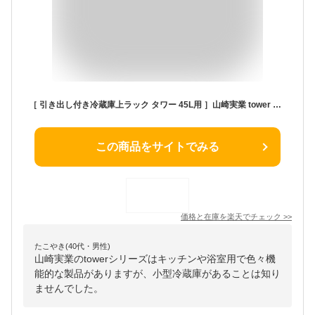
［ 引き出し付き冷蔵庫上ラック タワー 45L用 ］山崎実業 tower スチールラック ラック デッドスペース サイドテーブル ミニテーブル 収納棚 リビング ベッドルーム キッチン 小型冷蔵庫 北欧 おしゃれ yamazaki 公式 モノトーン ブラック ホワイト 1487 1488
この商品をサイトでみる
価格と在庫を
楽天
でチェック
>>
たこやき(40代・男性)
山崎実業のtowerシリーズはキッチンや浴室用で色々機
能的な製品がありますが、小型冷蔵庫があることは知り
ませんでした。