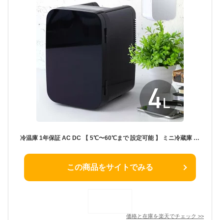
冷温庫 1年保証 AC DC 【 5℃〜60℃まで 設定可能 】 ミニ冷蔵庫 4L 小型 車載 保冷 保温 ポータブル 保温庫 小型保温庫 ミニ保温庫 一人暮らし AC電源 DC電源 職場 車 車載冷蔵庫 白 黒 ブラック ホワイト
この商品をサイトでみる
価格と在庫を
楽天
でチェック
>>