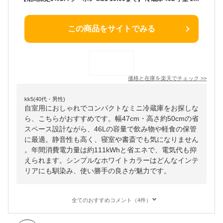
この商品をサイトでみる
価格と在庫を
楽天
でチェック
>>
kk5(40代・男性)
自室用におしゃれでコンパクトなミニ冷蔵庫をお探しな
ら、こちらがおすすめです。幅47cm・高さ約50cmの省
スペース設計ながら、46Lの容量で飲み物や軽食の保管
に最適。静音性も高く、寝室や書斎でも気になりません
。年間消費電力量は約111kWhと省エネで、電気代も抑
えられます。シンプルなホワイトカラーはどんなインテ
リアにも馴染み、使い勝手の良さが魅力です。
全てのおすすめコメント（4件）