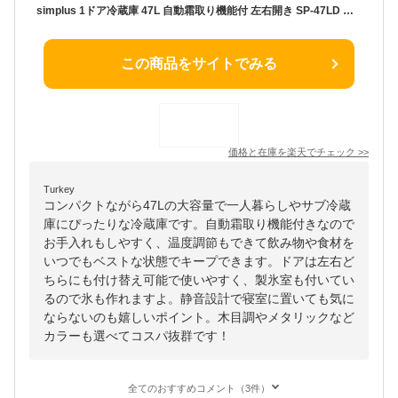
simplus 1ドア冷蔵庫 47L 自動霜取り機能付 左右開き SP-47LD 一人暮らし 小型 コンパクト シンプラス 大容量 温度調整可 両開き 製氷 サブ冷蔵庫 ミニ冷蔵庫 新生活 リビング 寝室【送料無料】【レビュー報告で置き型脱臭剤】
この商品をサイトでみる
価格と在庫を
楽天
でチェック
>>
Turkey
コンパクトながら47Lの大容量で一人暮らしやサブ冷蔵
庫にぴったりな冷蔵庫です。自動霜取り機能付きなので
お手入れもしやすく、温度調節もできて飲み物や食材を
いつでもベストな状態でキープできます。ドアは左右ど
ちらにも付け替え可能で使いやすく、製氷室も付いてい
るので氷も作れますよ。静音設計で寝室に置いても気に
ならないのも嬉しいポイント。木目調やメタリックなど
カラーも選べてコスパ抜群です！
全てのおすすめコメント（3件）