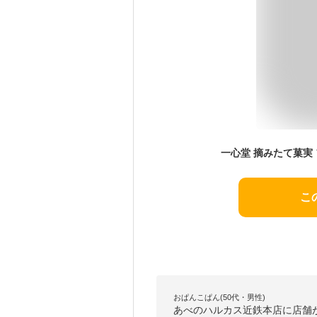
こ
おぱんこぱん(50代・男性)
あべのハルカス近鉄本店に店舗