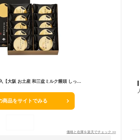
大阪もちまろ菓 10個入【大阪 お土産 和三盆ミルク饅頭 しっとり 和菓子 個包装 修学旅行 帰省土産】
の商品をサイトでみる
価格と在庫を
楽天
でチェック
>>