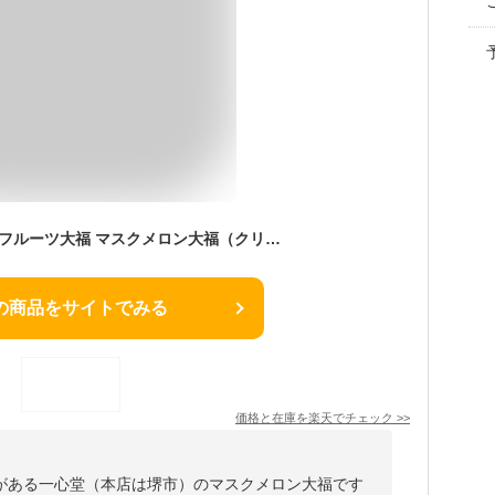
一心堂 摘みたて菓実 フルーツ大福 マスクメロン大福（クリームチーズ入） 4ヶ入 和菓子 スイーツ 和スイーツ お取り寄せ 詰め合わせ プレゼント ギフト 手土産
の商品をサイトでみる
価格と在庫を
楽天
でチェック
>>
がある一心堂（本店は堺市）のマスクメロン大福です