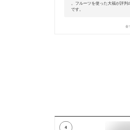
。フルーツを使った大福が評判
です。
全
4