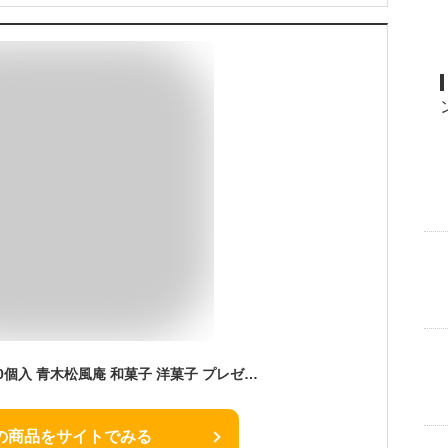
大阪 お土産 月化粧 10個入 青木松風庵 和菓子 洋菓子 プレゼント 進物 贈り物 贈答用 大阪土産 お菓子 プチギフト 菓子折り饅頭 まんじゅう個包装 職場
の商品をサイトでみる