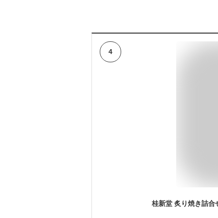
4
桂新堂 炙り焼き詰合せ