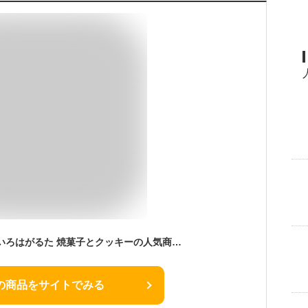
母の日ギフト 海老名いろはがるた 焼菓子とクッキーの人気商品詰め合わせ 進物 手土産 ギフト スイーツ お祝い 人気 内祝い フロランタン ガレット マドレーヌ バウムクーヘン 抹茶ケーキ 神奈川 なでしこブランド 敬老の日 御年賀 ホワイトデー お中元 誕生日
の商品をサイトでみる