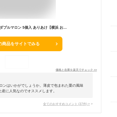
お菓子 横濱ハーバー ダブルマロン 5個入 ありあけ【横浜 お土産】｜横浜ハーバー 横浜 土産 焼菓子 おみやげ お菓子 洋菓子 お返し 挨拶 お礼 スイーツ 日持ち 小分け お返し 挨拶 冬ギフト 定番 帰省土産 お取り寄せ 手土産 贈り物 ギフト お取り寄せグルメ
の商品をサイトでみる
価格と在庫を
楽天
でチェック
>>
マロンはいかがでしょうか。薄皮で包まれた栗の風味
土産に人気なのでオススメします。
全てのおすすめコメント
(
37
件)
>