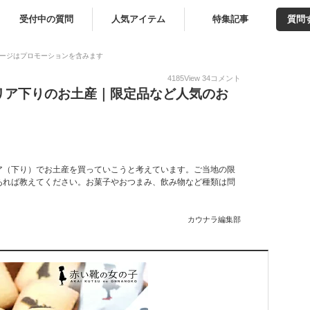
受付中の質問
人気アイテム
特集記事
質問
ージはプロモーションを含みます
4185
View
34
コメント
リア下りのお土産｜限定品など人気のお
ア（下り）でお土産を買っていこうと考えています。ご当地の限
あれば教えてください。お菓子やおつまみ、飲み物など種類は問
カウナラ編集部