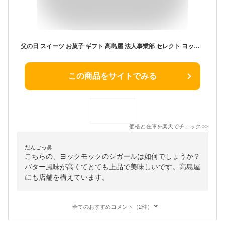
父の日 スイーツ お菓子 ギフト 高島屋 法人事業部 セレクト ヨックモック シガール 30本 YCG-E / 高級 百貨店お菓子 おすすめ 結婚内祝い 出産内祝い 結婚祝い 出産祝い お祝い プレゼント 内祝い 洋菓子 贈答品 JGS cpj お返し 父の日ギフト
この商品をサイトでみる
価格と在庫を
楽天
でチェック
>>
だんごっ鼻
こちらの、ヨックモックのシガールは如何でしょうか？
バター風味が高くてとても上品で美味しいです。高島屋
にも店舗を構えています。
全てのおすすめコメント（2件）