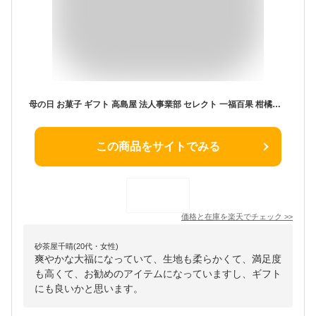
母の日 お菓子 ギフト 高島屋 法人事業部 セレクト 一福百果 柑橘大福食べ比べセット 計5個 メーカー直送 / フルーツ みかん大福 レモン大福 あまなつ大福 島はっさく大福 百貨店お菓子 内祝い ギフトセレクション お取り寄せグルメ JGS 送料無料 お返し 母の日ギフト2026
この商品をサイトでみる
価格と在庫を
楽天
でチェック
>>
砂茶屋千晴(20代・女性)
爽やかな大福になっていて、生地も柔らかくて、満足度
も高くて、お勧めのアイテムになっていますし、ギフト
にも良いかと思います。