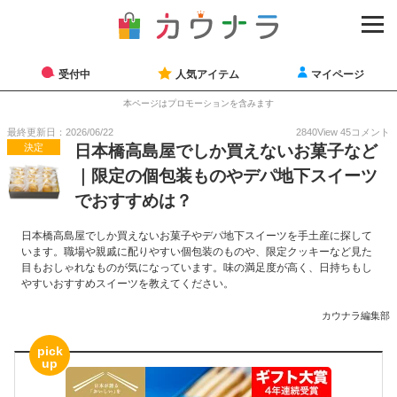
受付中
人気アイテム
マイページ
本ページはプロモーションを含みます
最終更新日：2026/06/22
2840
View
45
コメント
決定
日本橋高島屋でしか買えないお菓子など
｜限定の個包装ものやデパ地下スイーツ
でおすすめは？
日本橋高島屋でしか買えないお菓子やデパ地下スイーツを手土産に探して
います。職場や親戚に配りやすい個包装のものや、限定クッキーなど見た
目もおしゃれなものが気になっています。味の満足度が高く、日持ちもし
やすいおすすめスイーツを教えてください。
カウナラ編集部
pick
up