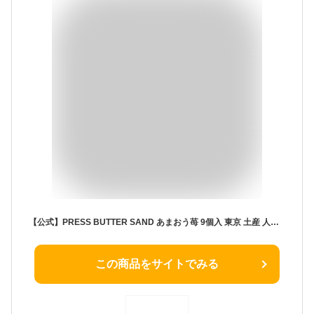
【公式】PRESS BUTTER SAND あまおう苺 9個入 東京 土産 人気 お菓子 洋菓子 クッキー ギフト プレゼント お取り寄せ 詰め合わせ 誕生日 バースデー バターサンド
この商品をサイトでみる