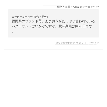
価格と在庫を
Amazon
でチェック
>>
コーヒーコーヒー(40代・男性)
福岡県のブランド苺、あまおうがたっぷり使われている
バターサンドはいかがですか。賞味期限は約20日です
。
全てのおすすめコメント
(
2
件)
>