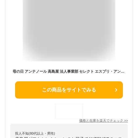
母の日 アンテノール 高島屋 法人事業部 セレクト エスプリ・アンテノール 27個入 EA-2A / ブランド お菓子 焼き菓子 セット クッキー ラングドシャ ガトーセック 贈り物 誕生日 女性 手土産 お祝い 缶入り プレゼント 菓子折り JGS お返し 入学内祝い 母の日ギフト2026
この商品をサイトでみる
価格と在庫を
楽天
でチェック
>>
投人不知(80代以上・男性)