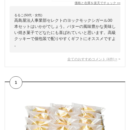
価格と在庫を
楽天
でチェック
>>
るるこ(50代・女性)
高島屋法人事業部セレクトのヨックモックシガール30
本セットはいかがでしょう。バターの風味豊かな美味し
い焼き菓子でどなたにも喜ばれていいと思います。高級
クッキーで個包装で配りやすくギフトにオススメですよ
。
全てのおすすめコメント
(
4
件)
>
1