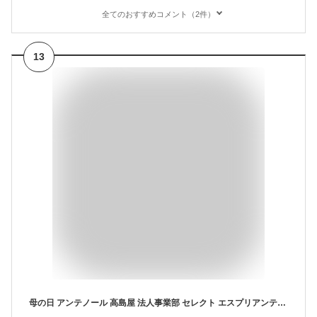
全てのおすすめコメント（2件）
13
母の日 アンテノール 高島屋 法人事業部 セレクト エスプリアンテノール 44個入 EA-3A / ブランド お菓子 焼き菓子 セット クッキー ラングドシャ ガトーセック 贈り物 スイーツ 誕生日 女性 お茶菓子 手土産 お祝い 缶入り プレゼント 菓子折り JGS お返し 母の日ギフト2026