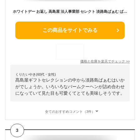
ホワイトデー お返し 高島屋 法人事業部 セレクト 淡路島ばぁむ ばぁむはんぶんこサイズ詰合せ 8個 メーカー直送 / バームクーヘン バウムクーヘン 兵庫県 お土産 手土産 百貨店お菓子 内祝い ギフトセレクション お取り寄せグルメ JGS 送料無料
この商品をサイトでみる
価格と在庫を
楽天
でチェック
>>
くりたいやき(60代・女性)
髙島屋ギフトセレクションの中から淡路島ばぁむはいか
がでしょうか。いろいろなバームクーヘンが詰め合わせ
になっていて見た目も可愛くてとても美味しそうです。
全てのおすすめコメント（3件）
3