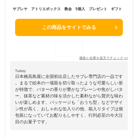
サブレヤ アトリエボックス 教会 5個入 プレゼント ギフト
この商品をサイトでみる
価格と在庫を
楽天
でチェック
>>
Turkey
日本橋高島屋に全国初出店したサブレ専門店の一品です
。まるで絵本の一場面を切り取ったような可愛らしい形
が特徴で、バターの香りが豊かなプレーンや焦がしバタ
ー、抹茶など素材の味を活かした素朴ながら贅沢な味わ
いが楽しめます。パッケージも「おうち型」などデザイ
ン性が高く、おしゃれな缶入りの他、箱入りタイプは個
包装になっていてお配りもしやすく、行列必至の今大注
目のお菓子です。