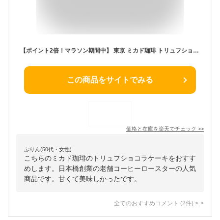
【ポイント2倍！マラソン期間中】 東京 ミカド珈琲 トリュフショコラケーキ 4個 1948年 東京・日本橋創業の老舗コーヒーロースター【ミカド珈琲】 がお届けする しっとり濃厚なチョコレートの焼菓子 ご進物 ギフト 贈り物に
この商品をサイトでみる
価格と在庫を
楽天
でチェック
>>
ぷりん(50代・女性)
こちらのミカド珈琲のトリュフショコラケーキをおすす
めします。日本橋創業の老舗コーヒーロースターの人気
商品です。甘くて美味しかったです。
全てのおすすめコメント
(
2
件)
>