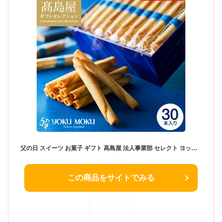
父の日 スイーツ お菓子 ギフト 高島屋 法人事業部 セレクト ヨックモック シガール 30本 YCG-E / 高級 百貨店お菓子 おすすめ 結婚内祝い 出産内祝い 結婚祝い 出産祝い お祝い プレゼント 内祝い 洋菓子 贈答品 JGS cpj お返し 父の日ギフト
この商品をサイトでみる