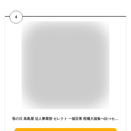
4
母の日 高島屋 法人事業部 セレクト 一福百果 柑橘大福食べ比べセット 計5個 メーカー直送 / フルーツ みかん大福 レモン大福 あまなつ大福 島はっさく大福 百貨店お菓子 内祝い ギフトセレクション お取り寄せグルメ JGS 送料無料 お返し 母の日ギフト2026