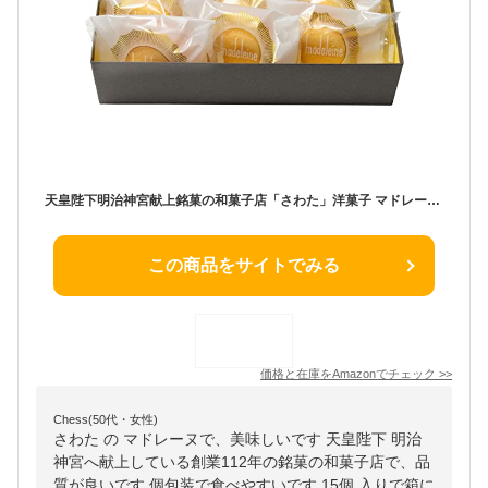
天皇陛下明治神宮献上銘菓の和菓子店「さわた」洋菓子 マドレーヌ 15個 詰め合わせ セット 創業112年 自社製造 個包装 ギフト お歳暮 お中元 母の日 敬老の日 内祝い 贈答品 お歳暮 返礼品 ギフト お中元 お盆 お供え物 母の日の贈り物に ふんわりとした食感 個包装
この商品をサイトでみる
価格と在庫を
Amazon
でチェック
>>
Chess(50代・女性)
さわた の マドレーヌで、美味しいです 天皇陛下 明治
神宮へ献上している創業112年の銘菓の和菓子店で、品
質が良いです 個包装で食べやすいです 15個 入りで箱に