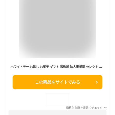
ホワイトデー お返し お菓子 ギフト 高島屋 法人事業部 セレクト 淡路島ばぁむ ばぁむはんぶんこサイズ詰合せ 8個 メーカー直送 / バームクーヘン バウムクーヘン 兵庫県 お土産 手土産 百貨店お菓子 内祝い ギフトセレクション お取り寄せグルメ JGS 送料無料 入学内祝い
この商品をサイトでみる
価格と在庫を
楽天
でチェック
>>