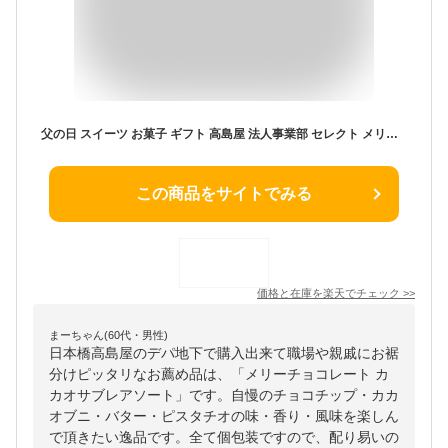
父の日 スイーツ お菓子 ギフト 高島屋 法人事業部 セレクト メリーチョコレート カカオサブレアソート 14枚 28枚 42枚 / ギフトセレクション 高級 焼き菓子 百貨店お菓子 詰め合わせ 手土産 洋菓子 個包装 結婚 出産内祝い JGS cpj お返し 父の日ギフト
この商品をサイトでみる
価格と在庫を
楽天
でチェック
>>
まーちゃん(60代・男性)
日本橋高島屋のデパ地下で購入出来て職場や親戚にお裾
分けピッタリなお薦め品は、「メリーチョコレート カ
カオサブレアソート」です。自慢のチョコチップ・カカ
オブニ・バター・ピスタチオの味・香り・風味を楽しん
で頂きたい逸品です。全て個包装ですので、配り易いの