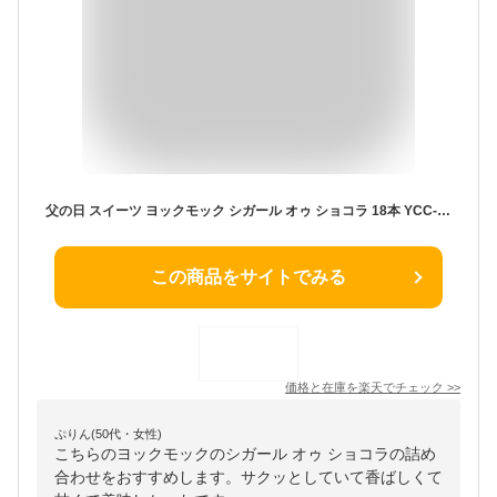
父の日 スイーツ ヨックモック シガール オゥ ショコラ 18本 YCC-B【高島屋 法人事業部セレクト】百貨店 高級 お菓子 ギフト 2000円台 結婚内祝い 出産祝い プレゼント 有名 焼き菓子 お茶菓子 個包装 菓子折り 内祝い クッキー 大容量 JGS 手土産 挨拶 JGS cpj お返し
この商品をサイトでみる
価格と在庫を
楽天
でチェック
>>
ぷりん(50代・女性)
こちらのヨックモックのシガール オゥ ショコラの詰め
合わせをおすすめします。サクッとしていて香ばしくて