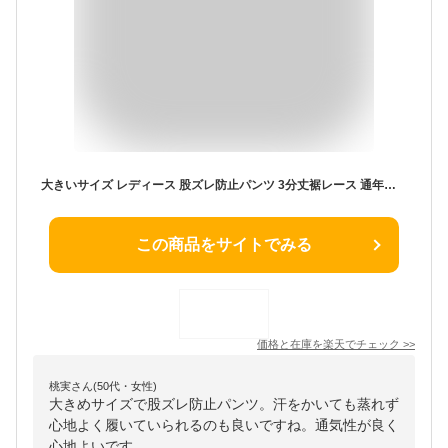
大きいサイズ レディース 股ズレ防止パンツ 3分丈裾レース 通年用 股ズレ 股ずれ インナー ぺチパンツ ペチ パンツ ショーツ スパッツ 股擦れ 股づれ ストレッチ ウエストゴム ペチコート レギンス 3分丈 ブラック 黒 ベージュ 肌色 レース 春 夏 秋 冬 LL 2L 3L 4L 5L 6L
この商品をサイトでみる
価格と在庫を
楽天
でチェック
>>
桃実さん(50代・女性)
大きめサイズで股ズレ防止パンツ。汗をかいても蒸れず
心地よく履いていられるのも良いですね。通気性が良く
心地よいです。