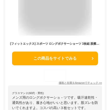
[フィットエックス] スポーツ ロングボクサーショーツ 3枚組 股擦れ防止 吸汗速乾 通気性強化オールメッシュメンズ 下着 (3L, D.ネイビー3枚組)
この商品をサイトでみる
価格と在庫を
Amazon
でチェック
>>
グラスマン２(60代・男性)
メンズ用のロングボクサーショ－ツです。吸汗速乾性・
通気性があり、履き心地がいいと思います。股ズレを防
いでくれますよ。コスパの高い３枚セットです。