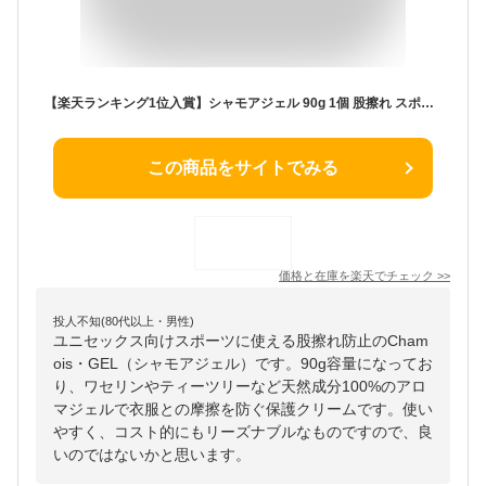
【楽天ランキング1位入賞】シャモアジェル 90g 1個 股擦れ スポーツブラ 防止 保護クリーム 携帯用 トレラン/マラソン/自転車 天然成分 ワセリン (シャモア・ジェル, 90グラム (x 1))
この商品をサイトでみる
価格と在庫を
楽天
でチェック
>>
投人不知(80代以上・男性)
ユニセックス向けスポーツに使える股擦れ防止のCham
ois・GEL（シャモアジェル）です。90g容量になってお
り、ワセリンやティーツリーなど天然成分100%のアロ
マジェルで衣服との摩擦を防ぐ保護クリームです。使い
やすく、コスト的にもリーズナブルなものですので、良
いのではないかと思います。