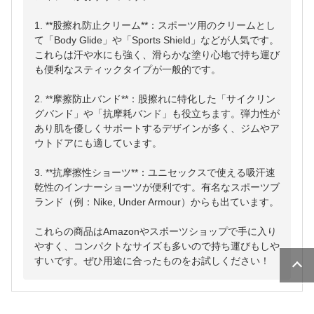
1. **股擦れ防止クリーム**：スポーツ用のクリームとし
て「Body Glide」や「Sports Shield」などが人気です。
これらは汗や水にも強く、滑らかな塗り心地で持ち運び
も便利なスティックタイプが一般的です。

2. **摩擦防止バンド**：股擦れに特化した「サイクリン
グバンド」や「抗摩耗バンド」も役立ちます。弾力性が
あり肌を優しくサポートするデザインが多く、ジムやア
ウトドアにも適しています。

3. **抗摩擦性ショーツ**：ユニセックスで使える吸汗速
乾性のインナーショーツが便利です。有名なスポーツブ
ランド（例：Nike, Under Armour）からも出ています。

これらの商品はAmazonやスポーツショップで手に入り
やすく、コンパクトなサイズも多いので持ち運びもしや
すいです。ぜひ用途に合ったものをお試しください！