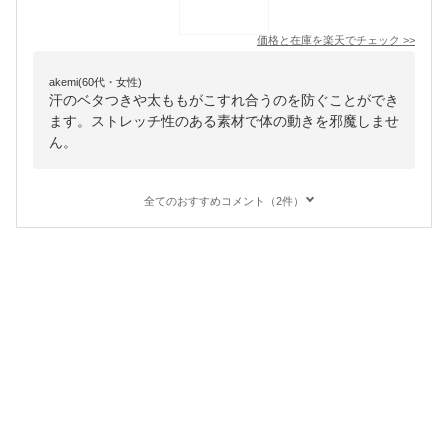
価格と在庫を
楽天
でチェック
>>
akemi(60代・女性)
汗のベタつきや太ももがこすれ合うのを防ぐことができ
ます。ストレッチ性のある素材で体の動きを邪魔しませ
ん。
全てのおすすめコメント（2件）