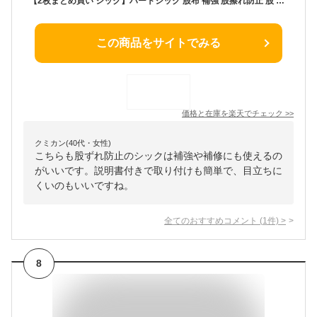
【2枚まとめ買い シック】ハートシック 股布 補強 股擦れ防止 股 補修 股ずれ ハートシック
この商品をサイトでみる
価格と在庫を
楽天
でチェック
>>
クミカン(40代・女性)
こちらも股ずれ防止のシックは補強や補修にも使えるの
がいいです。説明書付きで取り付けも簡単で、目立ちに
くいのもいいですね。
全てのおすすめコメント
(
1
件)
>
8