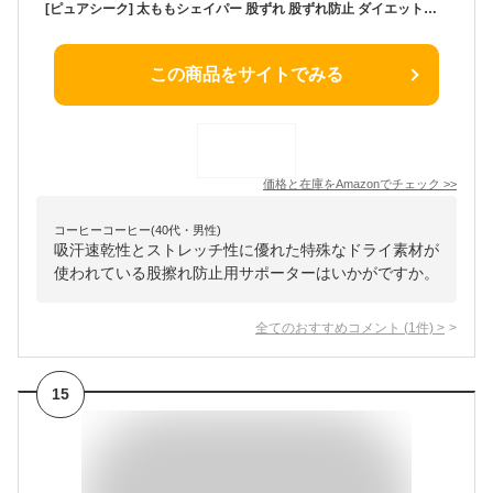
[ピュアシーク] 太ももシェイパー 股ずれ 股ずれ防止 ダイエットシェイパー サポーター 子供 女性 グッズ エクササイズ(ブラック, XL)
この商品をサイトでみる
価格と在庫を
Amazon
でチェック
>>
コーヒーコーヒー(40代・男性)
吸汗速乾性とストレッチ性に優れた特殊なドライ素材が
使われている股擦れ防止用サポーターはいかがですか。
全てのおすすめコメント
(
1
件)
>
15