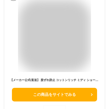
【メーカー公式/直送】 股ずれ防止 コットンリッチ ミディ ショーツ (股擦れ 予防 ガードル 太もも丈 レディース 下着 インナー アンダーウェア 大きいサイズ スパッツ レギンス 5分丈 股擦れ防止パンツ)
この商品をサイトでみる