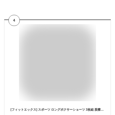
4
[フィットエックス] スポーツ ロングボクサーショーツ 3枚組 股擦れ防止 吸汗速乾 通気性強化オールメッシュメンズ 下着 (M, B.ブラック3枚組)