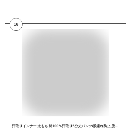
16
汗取りインナー 太もも 綿100％汗取り5分丈パンツ/股擦れ防止 股ずれ 汗対策 汗ジミ防止 ボトムス張り付き防止/涼感 コットン 吸水速乾 接触冷感 ペチパンツ ペチコート ズロース レギンス スパッツ 5分丈肌着 レディース セルヴァン