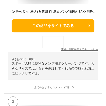
ボクサーパンツ 尿ジミ対策 股ずれ防止 メンズ 前開き SAXX 特許3D構造 吸汗速乾 防臭 メッシュ 蒸れない 股擦れ 下着 ちょい漏れ インナー ボクサーブリーフ プレゼント ギフト 父の日 サックスアンダーウェアー MULTI-SPORT MESH BOXER BRIEF FLY SXBB75F
この商品をサイトでみる
価格と在庫を
楽天
でチェック
>>
さきお(50代・男性)
スポーツの時に便利なメンズ用ボクサーパンツです。大
きなサイズでふとももを保護してくれるので股ずれ防止
にピッタリですよ。
全てのおすすめコメント（2件）
3