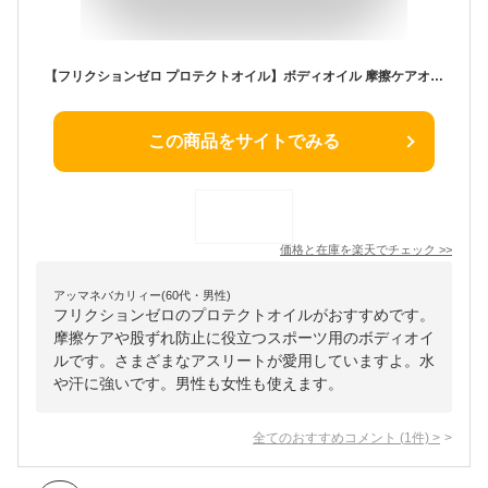
【フリクションゼロ プロテクトオイル】ボディオイル 摩擦ケアオイル 保湿オイル ボディケア スポーツ アスリート 股ずれ 脇ずれ 靴ずれ 対策 擦れ 防止 ランニング マラソン 競技 股擦れ防止 脇擦れ防止 摩擦防止 肌 皮膚保護 オイル 保湿 水・汗に強い 女性 男性
この商品をサイトでみる
価格と在庫を
楽天
でチェック
>>
アッマネバカリィー(60代・男性)
フリクションゼロのプロテクトオイルがおすすめです。
摩擦ケアや股ずれ防止に役立つスポーツ用のボディオイ
ルです。さまざまなアスリートが愛用していますよ。水
や汗に強いです。男性も女性も使えます。
全てのおすすめコメント
(
1
件)
>