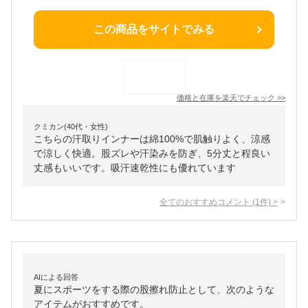
この商品をサイトでみる
価格と在庫を
楽天
でチェック
>>
クミカン(40代・女性)
こちらの汗取りインナーは綿100%で肌触りよく、涼感
で涼しく快適。股ズレや汗染みを防ぎ、5分丈と程良い
丈感もいいです。吸汗速乾性にも優れています
全てのおすすめコメント
(
1
件)
>
AIによる回答
夏にスポーツをする際の股擦れ防止として、次のような
アイテムがおすすめです。
