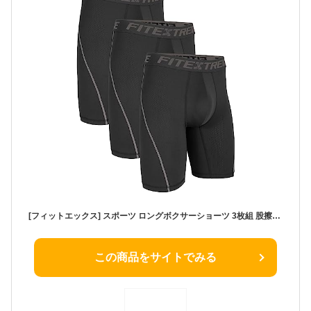
[フィットエックス] スポーツ ロングボクサーショーツ 3枚組 股擦れ防止 吸汗速乾 通気性強化オールメッシュメンズ 下着 (M, B.ブラック3枚組)
この商品をサイトでみる