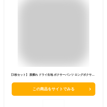
【3枚セット】 股擦れ ドライ生地 ボクサーパンツ ロングボクサーパンツ 対策 タイツ 【3枚セット】 黒 ボクサーブリーフ パンツ メンズ 吸汗 ストレッチ インナー ブラック ロング 速乾 作業着 フィットネス ゴルフ スポーツ
この商品をサイトでみる