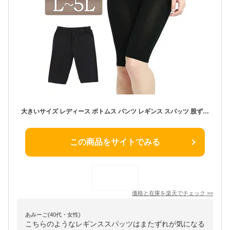
大きいサイズ レディース ボトムス パンツ レギンス スパッツ 股ずれ防止5分丈レギンス レギンスパンツ レギパン ウエストゴム ストレッチ 5分丈 ハーフ 股ズレ 股擦れ 股ずれ 擦れ 伸縮 無地 韓国 夏新作 夏服 春服 秋服 冬服 L LL 2L 3L 4L ブラック 黒 韓国ファッション
この商品をサイトでみる
価格と在庫を
楽天
でチェック
>>
あみーご(40代・女性)
こちらのようなレギンススパッツはまたずれが気になる