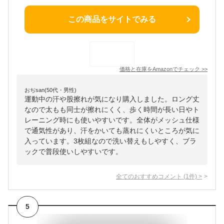
この商品をサイトでみる
価格と在庫を
Amazon
でチェック
>>
おぢsan(50代・男性)
運動中の汗や股擦れが気になり購入しました。ロング丈
なので太もも同士が擦れにくく、歩く時間が長い日やト
レーニング時にも使いやすいです。全体がメッシュ仕様
で通気性があり、汗をかいても蒸れにくいところが気に
入っています。3枚組なので洗い替えもしやすく、ブラ
ックで普段使いしやすいです。
全てのおすすめコメント
(
1
件)
>
5