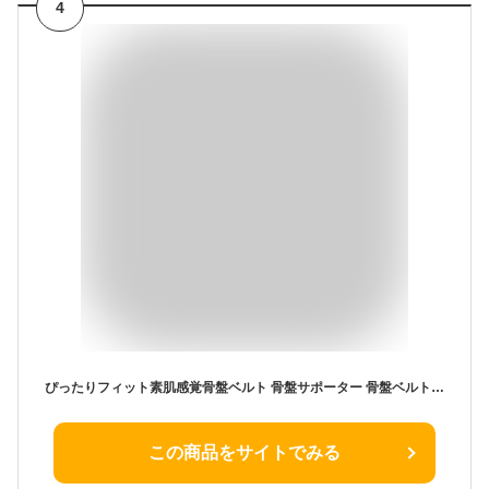
4
ぴったりフィット素肌感覚骨盤ベルト 骨盤サポーター 骨盤ベルト 日本製 補正 素肌 骨盤矯正 薄型 軽量 密着 通気性 着脱簡単 目立たない 響かない 腰ベルト ヒップアップ 腰痛 産前 産後 引き締め 歪み ズレ ベージュ 夏用
この商品をサイトでみる