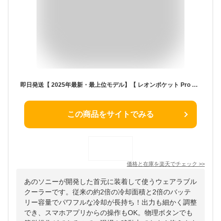
即日発送【 2025年最新・最上位モデル】【 レオンポケット Pro ・ タグ無し 】SONY｜ソニーウェアラブルサーモデバイス REON POCKET PRO（ レオンポケットプロ ）センシングキット RNPK-P1T-H レオンポケット6 温熱 冷却 最新作 2025 シリーズ最新作 専用ケース付き可能
この商品をサイトでみる
価格と在庫を
楽天
でチェック
>>
あのソニーが開発した首元に装着して使うウェアラブル
クーラーです。従来の約2倍の冷却面積と2倍のバッテ
リー容量でパワフルな冷却が長持ち！出力も細かく調整
でき、スマホアプリからの操作もOK。物理ボタンでも