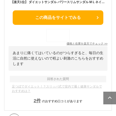
【楽天1位】 ダイエットサンダル パワースリムサンダル M L ネイビー/アイボリー 公式 室内履き オフィス 健康 履くだけ レディース 疲れない バランス 健康 美脚 美尻 軽い ダイエット 体幹 トレーニング 静音 甲高 誕生日 プレゼント 実用的 脚痩せ 母の日ギフト
この商品をサイトでみる
価格と在庫を
楽天
でチェック
>>
あまりに痛くてはいているのがつらすぎると、毎日の生
活に自然に使えないので程よい刺激のこちらをおすすめ
します
回答された質問
足つぼでダイエット！？スリッパ式で室内で履く健康サンダルで
おすすめは？
2
件
のおすすめ口コミがあります