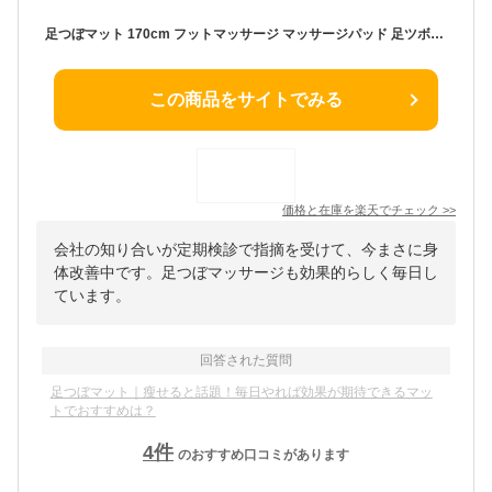
足つぼマット 170cm フットマッサージ マッサージパッド 足ツボマット 足裏 ツボ押し 175[おす すめ][健康][送料無料(一部地域を除く)]
この商品をサイトでみる
価格と在庫を
楽天
でチェック
>>
会社の知り合いが定期検診で指摘を受けて、今まさに身
体改善中です。足つぼマッサージも効果的らしく毎日し
ています。
回答された質問
足つぼマット｜瘦せると話題！毎日やれば効果が期待できるマッ
トでおすすめは？
4
件
のおすすめ口コミがあります