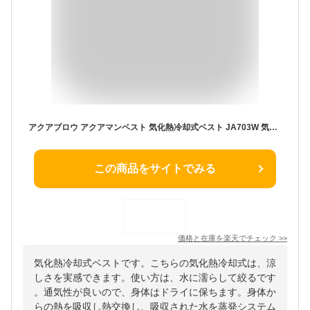
アクアブロウ アクアマンベスト 気化熱冷却式ベスト JA703W 気化熱ベスト 涼感気化熱式冷却ベスト 水冷ベスト バッテリー 不使用 環境にやさしい 水冷服 気化熱冷却システム バイク ツーリング 夏 暑さ対策グッズ 熱中症対策グッズ
この商品をサイトでみる
価格と在庫を
楽天
でチェック
>>
気化熱冷却式ベストです。こちらの気化熱冷却式は、涼
しさを実感できます。使い方は、水に濡らして絞るです
。通気性が良いので、身体はドライに保ちます。身体か
らの熱を吸収し熱交換し、吸収された水を蒸発システム