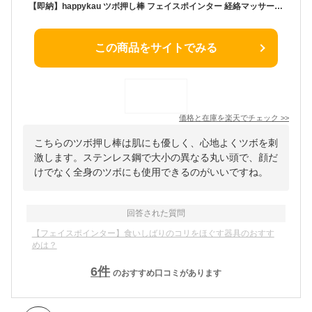
【即納】happykau ツボ押し棒 フェイスポインター 経絡マッサージペン 顔 ツボ押し 顔ツボ棒 マッサージ棒 トリガーポイント 肌に優しい 小顔 美顔
この商品をサイトでみる
価格と在庫を
楽天
でチェック
>>
こちらのツボ押し棒は肌にも優しく、心地よくツボを刺
激します。ステンレス鋼で大小の異なる丸い頭で、顔だ
けでなく全身のツボにも使用できるのがいいですね。
回答された質問
【フェイスポインター】食いしばりのコリをほぐす器具のおすす
めは？
6
件
のおすすめ口コミがあります