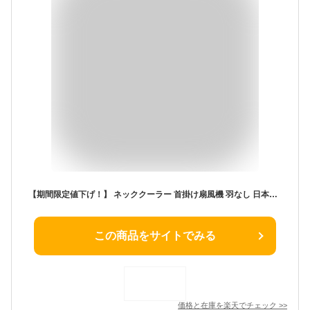
【期間限定値下げ！】 ネッククーラー 首掛け扇風機 羽なし 日本製マイクロチップ 3つ冷却プレート 半導体冷却 最強 6000mAh大容量 携帯用扇風機 電池残量表示 冷風 長時間 強力 四風道送風 冷房暖房 ネックエアコン 子供用 大人 熱中症対策 自転車通勤 野球観戦 プレゼント
この商品をサイトでみる
価格と在庫を
楽天
でチェック
>>