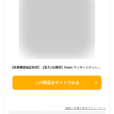
【医療機器認証取得】【楽天1位獲得】Naipo マッサージクッション マッサージ機 腰痛クッション プレゼント マッサージ器 肩こり 肩もみ 首コリ ヒーター付き 温熱 マッサージ枕 マッサージピロー 首 肩 腰 背中 太もも プレゼント
この商品をサイトでみる
価格と在庫を
楽天
でチェック
>>