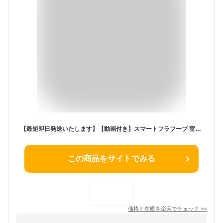
【最短即日発送いたします】【動画付き】スマートフラフープ 室内 落ちない 産後トレーニング 痩せる 自動計数ダイエット器具 効果 脂肪燃焼 フィットネス エクササイズ 大人用 お腹周り 組み立て式 組立式 お腹周り サイズ自由調整 自宅 家庭用 お尻引き締め 女性用 静音
この商品をサイトでみる
価格と在庫を
楽天
でチェック
>>