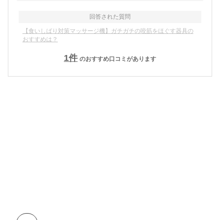
回答された質問
【食いしばり対策マッサージ機】ガチガチの咬筋をほぐす器具の
おすすめは？
1
件
のおすすめ口コミがあります