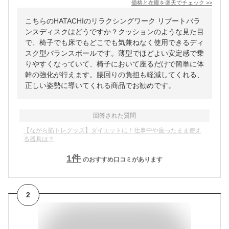
価格と在庫を
楽天
でチェック
>>
こちらのHATACHIのリラクシングワーク リブートバラ
ンスディスクはどうですか？クッションのような見た目
で、椅子でも床でもどこでも気兼ねなく使用できるディ
スク型バランスボールです。薄型でほどよい安定感で乗
りやすくなっていて、椅子において座るだけで簡単に体
幹の強化が行えます。腰回りの負担も軽減してくれる、
正しい姿勢に導いてくれる商品でお勧めです。
回答された質問
【ながら筋トレグッズ】ダイエットに！仕事中や座ったまま使え
る器具は？
1
件
のおすすめ口コミがあります
2