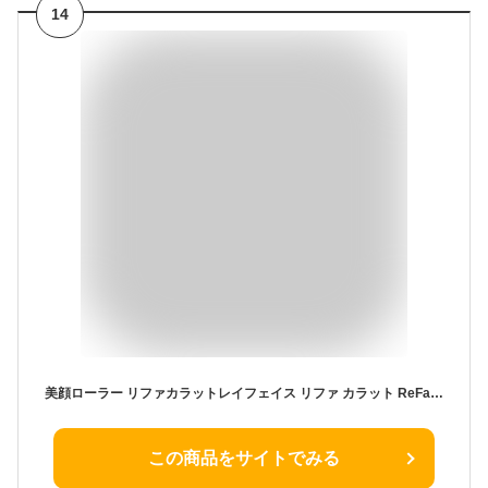
14
美顔ローラー リファカラットレイフェイス リファ カラット ReFa CARAT RAY FACE MTG 美顔器 美容 ローラー コロコロ フェイス フェイスライン ギフト プレゼント クリスマス ブラックフライデー R25D03
この商品をサイトでみる