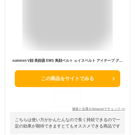
sumiren V顔 美顔器 EMS 美顔ベルト ェイスベルト アイテープ グッズ サウナマスク 2種類モード 10段階レベルト 自宅エステ V顔ベルト 男女兼用 USB充電式 高弾性 通気性 誕生日プレゼント 人気 取扱説明書付き
この商品をサイトでみる
価格と在庫を
Amazon
でチェック
>>
こちらは使い方がかんたんなので長く持続できるので一
定の効果が期待できますとてもオススメできる商品です