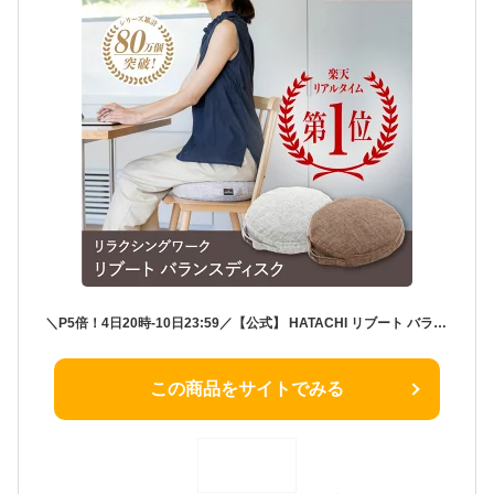
＼P5倍！4日20時-10日23:59／【公式】 HATACHI リブート バランスディスク RelaxingWork リラクシングワーク グレー | 羽立工業 ハタチ 体幹トレーニング 椅子 空気入れ付き 筋トレ トレーニング ストレッチ ダイエット セルフケア ギフト プレゼント
この商品をサイトでみる