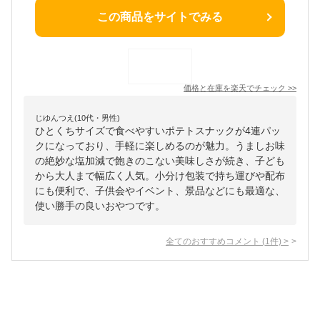
この商品をサイトでみる
価格と在庫を
楽天
でチェック
>>
じゆんつえ(10代・男性)
ひとくちサイズで食べやすいポテトスナックが4連パッ
クになっており、手軽に楽しめるのが魅力。うましお味
の絶妙な塩加減で飽きのこない美味しさが続き、子ども
から大人まで幅広く人気。小分け包装で持ち運びや配布
にも便利で、子供会やイベント、景品などにも最適な、
使い勝手の良いおやつです。
全てのおすすめコメント
(
1
件)
>