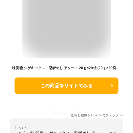
味覚糖 シゲキックス・忍者めし アソート 20ｇ×20袋 (20ｇ×20袋（巨峰10袋+ラムネ10袋）)
この商品をサイトでみる
価格と在庫を
Amazon
でチェック
>>
らっくん