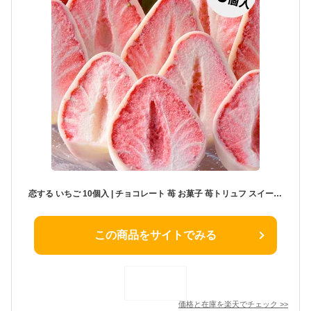
恋する いちご 10個入 | チョコレート 苺 お菓子 苺トリュフ スイーツ イチゴ チョコ 配る 個包装 子供 お中元 御中元 夏ギフト 2026 父の日 義理チョコ プレゼント ギフト 結婚 退職 イベント 景品 会社 職場 大量 法人 食べ物 お返し お土産 お取り寄せ あす楽
この商品をサイトでみる
価格と在庫を
楽天
でチェック
>>