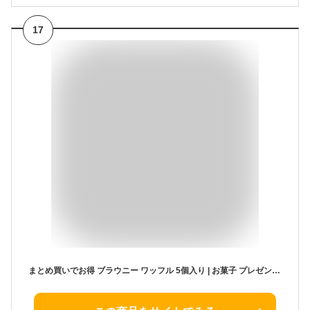
17
まとめ買いでお得 ブラウニー ワッフル 5個入り | お菓子 プレゼント お取り寄せスイーツ お返し 退職 お礼 誕生日スィーツ チョコ 洋菓子 お祝い返し 誕生日プレゼント ワッフルケーキ ブラウニーサンド 挨拶 手土産 おやつ チョコワッフル ホワイトデー