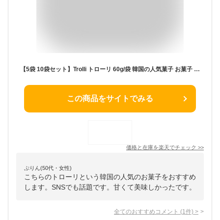
【5袋 10袋セット】Trolli トローリ 60g/袋 韓国の人気菓子 お菓子 ワームグミ コーラグミ 西瓜グミ いちごグミ ぶどうグミ SNS話題 お買い得 ミニ ぐみ 美味しい キャンディ 可愛い 韓国グミ 大人 子供 子ども 子供の日 贈り物 プレゼント 大量購入 trolli-009
この商品をサイトでみる
価格と在庫を
楽天
でチェック
>>
ぷりん(50代・女性)
こちらのトローリという韓国の人気のお菓子をおすすめ
します。SNSでも話題です。甘くて美味しかったです。
全てのおすすめコメント
(
1
件)
>