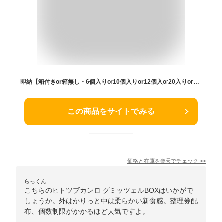
即納【箱付きor箱無し・6個入りor10個入りor12個入or20入りor30個入り・送料無料】◆国内正規品◆ ヒトツブカンロ グミッツェルBOX お菓子 グミ キャンディ 銘菓 グミっツェル グミッチェル
この商品をサイトでみる
価格と在庫を
楽天
でチェック
>>
らっくん
こちらのヒトツブカンロ グミッツェルBOXはいかがで
しょうか。外はかりっと中は柔らかい新食感。整理券配
布、個数制限がかかるほど人気ですよ。