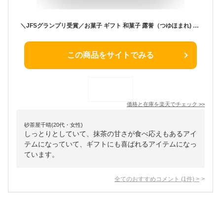
＼JFSグランプリ受賞／お菓子 ギフト 和菓子 露誉（つゆほまれ) 8個入り 饅頭 お茶まんじゅう まんじゅう 個包装 詰め合わせ ギフト 八女抹茶 抹茶饅頭 抹茶和菓子 お茶菓子 和菓子 抹茶 抹茶スイーツ ギフト スイーツ お茶村
この商品をサイトでみる
価格と在庫を
楽天
でチェック
>>
砂茶屋千晴(20代・女性)
しっとりとしていて、抹茶の甘さが食べ応えもあるアイ
テムになっていて、ギフトにも喜ばれるアイテムになっ
ています。
全てのおすすめコメント
(
1
件)
>