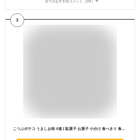
全てのおすすめコメント（2件）
3
こつぶポテコ うましお味 4連 { 駄菓子 お菓子 小分け 食べきり 食べ切り おやつ スナック ポテコ うましお }{ 子供会 景品 お祭り くじ引き 縁日 個装 個包装 配布 }