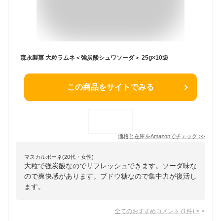
森永製菓 大粒ラムネ＜強炭酸シュワソーダ＞ 25g×10袋
この商品をサイトでみる
価格と在庫を
Amazon
でチェック
>>
マスカルポーネ(20代・女性)
大粒で強炭酸なのでリフレッシュできます。ソーダ味な
ので爽快感があります。ブドウ糖なので集中力が復活し
ます。
全てのおすすめコメント
(
1
件)
>