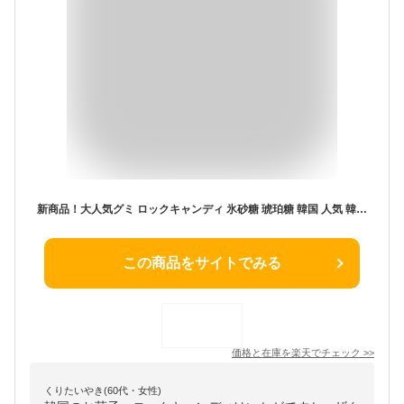
新商品！大人気グミ ロックキャンディ 氷砂糖 琥珀糖 韓国 人気 韓国グミ SNS ASMR Daye Rock Candy tiktok youtube 8種類の味 ザクザクとした食感 個別包装 クリスマスお菓子 人気菓子 お菓子 ぐみ SNS insで話題 糖菓 キャンディ 大人 子ども 子供の日 tg-60
この商品をサイトでみる
価格と在庫を
楽天
でチェック
>>
くりたいやき(60代・女性)