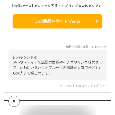
【30袋1ケース】ガム チクル 西瓜 イチゴ リンゴ 大人気 ガム グミ『20g*30袋』西瓜グミ イチゴグミ リンゴグミ 人気菓子 お菓子 Youtube insで話題 gum SNS話題 咀嚼音 糖菓 キャンディ 大人 子供 子ども プレゼント
この商品をサイトでみる
価格と在庫を
楽天
でチェック
>>
おツナ(40代・男性)
SNSやメディアで話題の西瓜やイチゴやリンゴ味のグミ
で、かわいい見た目とフルーツの風味が人気で子どもか
ら大人まで楽しめます。
全てのおすすめコメント
(
1
件)
>
6