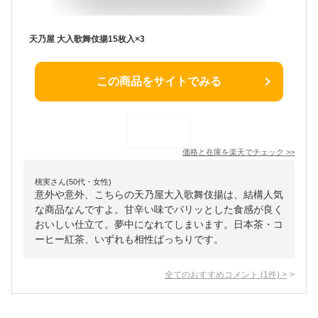
天乃屋 大入歌舞伎揚15枚入×3
この商品をサイトでみる
価格と在庫を
楽天
でチェック
>>
桃実さん(50代・女性)
意外や意外、こちらの天乃屋大入歌舞伎揚は、結構人気
な商品なんですよ。甘辛い味でパリッとした食感が良く
おいしい仕立て。夢中になれてしまいます。日本茶・コ
ーヒー紅茶、いずれも相性ばっちりです。
全てのおすすめコメント
(
1
件)
>