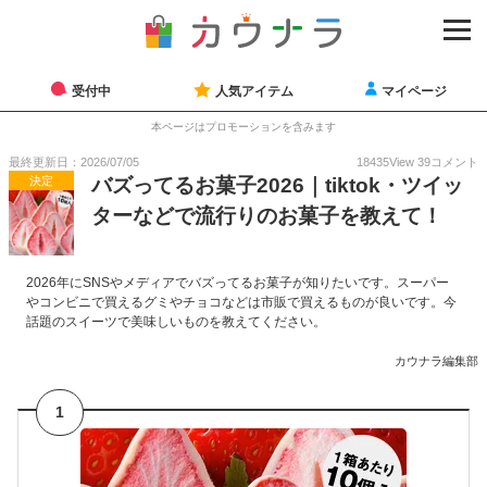
受付中
人気アイテム
マイページ
本ページはプロモーションを含みます
最終更新日：2026/07/05
18435
View
39
コメント
決定
バズってるお菓子2026｜tiktok・ツイッ
ターなどで流行りのお菓子を教えて！
2026年にSNSやメディアでバズってるお菓子が知りたいです。スーパー
やコンビニで買えるグミやチョコなどは市販で買えるものが良いです。今
話題のスイーツで美味しいものを教えてください。
カウナラ編集部
1