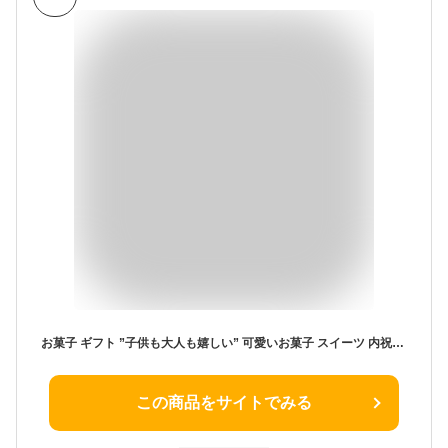
お菓子 ギフト ”子供も大人も嬉しい” 可愛いお菓子 スイーツ 内祝い プチギフトお返し 出産内祝い アニマルドーナツ 5個（ANA-01A） / おしゃれ 焼き菓子 焼きドーナツ 個包装 日持ち 洋菓子 詰め合わせ 出産祝い ママ 結婚内祝い gws 入学内祝い 母の日ギフト2026
この商品をサイトでみる