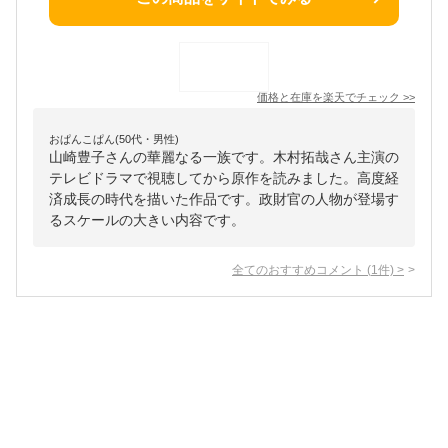
価格と在庫を
楽天
でチェック
>>
おぱんこぱん(50代・男性)
山崎豊子さんの華麗なる一族です。木村拓哉さん主演の
テレビドラマで視聴してから原作を読みました。高度経
済成長の時代を描いた作品です。政財官の人物が登場す
るスケールの大きい内容です。
全てのおすすめコメント
(
1
件)
>