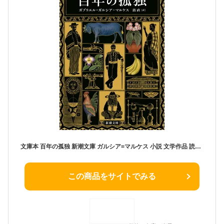
文庫本 百年の孤独 新潮文庫 ガルシア=マルケス 小説 文学作品 読み物 文庫サイズ 単行本 文学 日本語 読書 趣味 ギフト プレゼント
この商品をサイトでみる