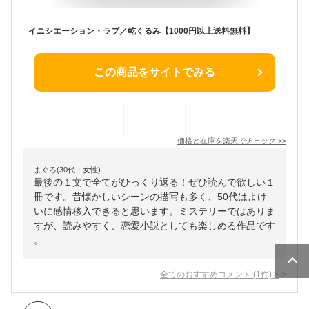
イニシエーション・ラブ／乾くるみ【1000円以上送料無料】
この商品をサイトでみる
価格と在庫を
楽天
でチェック
>>
まぐろ(30代・女性)
最後の１文で全てがひっくり返る！ぜひ読んで欲しい１
冊です。昔懐かしいシーンの描写も多く、50代はよけ
いに感情移入できると思います。ミステリーではありま
すが、読みやすく、恋愛小説としても楽しめる作品です
。
全てのおすすめコメント
(
1
件)
>