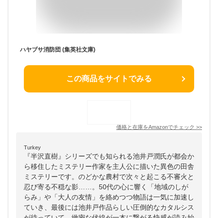
ハヤブサ消防団 (集英社文庫)
この商品をサイトでみる
価格と在庫を
Amazon
でチェック
>>
Turkey
『半沢直樹』シリーズでも知られる池井戸潤氏が都会か
ら移住したミステリー作家を主人公に描いた異色の田舎
ミステリーです。のどかな農村で次々と起こる不審火と
忍び寄る不穏な影……。50代の心に響く「地域のしが
らみ」や「大人の友情」を絡めつつ物語は一気に加速し
ていき、最後には池井戸作品らしい圧倒的なカタルシス
が待っていて、緻密な伏線が一本に繋がる快感が読み始