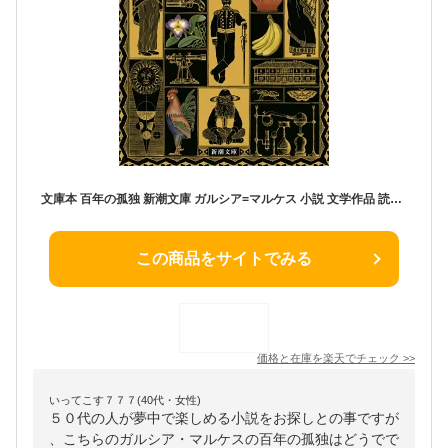
文庫本 百年の孤独 新潮文庫 ガルシア=マルケス 小説 文学作品 読み物 文庫サイズ 単行本 文学 日本語 読書 趣味 ギフト プレゼント
この商品をサイトでみる
価格と在庫を
楽天
でチェック
>>
いってこす７７７(40代・女性)
５０代の人が夢中で楽しめる小説をお探しとの事ですが
、こちらのガルシア・マルケスの百年の孤独はどうでで