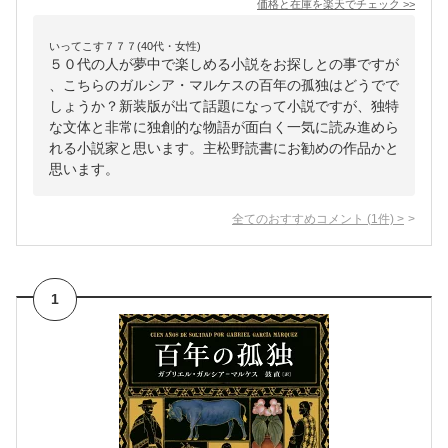
価格と在庫を
楽天
でチェック
>>
いってこす７７７(40代・女性)
５０代の人が夢中で楽しめる小説をお探しとの事ですが
、こちらのガルシア・マルケスの百年の孤独はどうでで
しょうか？新装版が出て話題になって小説ですが、独特
な文体と非常に独創的な物語が面白く一気に読み進めら
れる小説家と思います。主松野読書にお勧めの作品かと
思います。
全てのおすすめコメント
(
1
件)
>
1