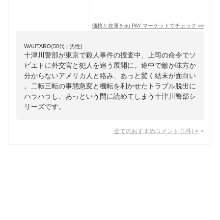
価格と在庫を
au PAY マーケット
でチェック
>>
WAUTARO(50代・男性)
十津川警部が東京で殺人事件の捜査中、上司の命令でソ
ビエトに外交官と犯人を追う展開に。途中で敵か味方か
分からないアメリカ人と絡み、あっと驚く結末が面白い
。二転三転の事態急変と機転を利かせたトラブル脱出に
ハラハラし、あっという間に読めてしまう十津川警部シ
リーズです。
全てのおすすめコメント
(
1
件)
>