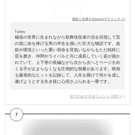
価格と在庫を
Amazon
でチェック
>>
Turkey
極道の世界に生まれながら歌舞伎役者の頂を目指して芸
の道に命を捧げる男の半生を描いた壮大な物語です。血
筋や環境といった重い宿命を背負いながらもただ純粋に
芸を磨き、仲間やライバルと共に成長していく姿が描か
れていて、上下巻の長編ながら次から次へとページをめ
くる手が止まらなくなる圧倒的な熱量があります。映画
も爆発的なヒットを記録して、人生を懸けて何かを成し
遂げようとする生き様に心揺さぶられる一冊です。
全てのおすすめコメント
(
1
件)
>
7