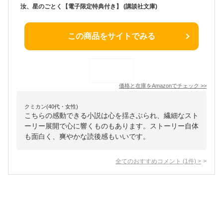
汝、星のごとく【電子限定特典付き】 (講談社文庫)
この商品をサイトでみる
価格と在庫を
Amazon
でチェック
>>
クミカン(40代・女性)
こちらの感動できる小説は心を揺さぶられ、繊細なスト
ーリー展開で心に響くものもあります。ストーリー自体
も面白く、爽やかな読後感もいいです。
全てのおすすめコメント
(
1
件)
>