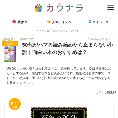
受付中
人気アイテム
マイページ
本ページはプロモーションを含みます
最終更新日：2026/07/22
1549
View
36
コメント
決定
50代がハマる読み始めたら止まらない小
説｜面白い本のおすすめは？
50代の大人が、引き込まれるような小説を探しています。やはり最後はス
カッとする話や、感動する本など読みたいです。最近の話題作の中で、ス
トーリーが抜群に面白いと評判の読み始めたら止まらない小説のおすすめ
を教えてください。
カウナラ編集部
pick
up