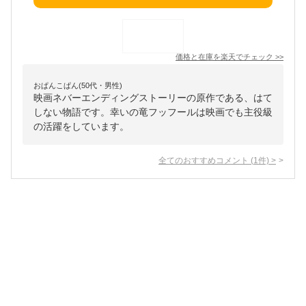
価格と在庫を
楽天
でチェック
>>
おぱんこぱん(50代・男性)
映画ネバーエンディングストーリーの原作である、はて
しない物語です。幸いの竜フッフールは映画でも主役級
の活躍をしています。
全てのおすすめコメント
(
1
件)
>