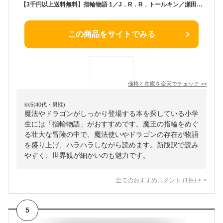
【3千円以上送料無料】指輪物語 1／J．R．R．トールキン／瀬田貞二／田中明子
この商品をサイトでみる
価格と在庫を
楽天
でチェック
>>
kk5(40代・男性)
魔法やドラゴンがしっかり登場する本を探している小学
生には「指輪物語」がおすすめです。魔王の指輪をめぐ
る壮大な冒険の中で、魔法使いやドラゴンの存在が物語
を盛り上げ、ハラハラしながら読めます。新版訳で読み
やすく、世界観が細かいのも魅力です。
全てのおすすめコメント
(
1
件)
>
5