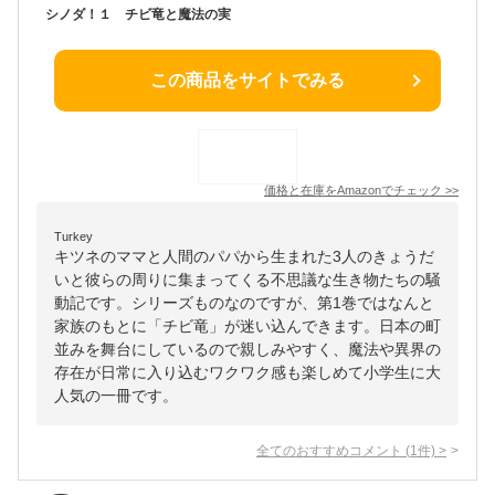
シノダ！１ チビ竜と魔法の実
この商品をサイトでみる
価格と在庫を
Amazon
でチェック
>>
Turkey
キツネのママと人間のパパから生まれた3人のきょうだ
いと彼らの周りに集まってくる不思議な生き物たちの騒
動記です。シリーズものなのですが、第1巻ではなんと
家族のもとに「チビ竜」が迷い込んできます。日本の町
並みを舞台にしているので親しみやすく、魔法や異界の
存在が日常に入り込むワクワク感も楽しめて小学生に大
人気の一冊です。
全てのおすすめコメント
(
1
件)
>