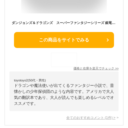
ダンジョンズ＆ドラゴンズ スーパーファンタジーシリーズ 銀竜の騎士団1 大魔法使いとゴブリン王【電子書籍】[ マット・フォーベック ]
この商品をサイトでみる
価格と在庫を
楽天
でチェック
>>
toyotoyo2(50代・男性)
ドラゴンや魔法使いが出てくるファンタジー小説で、昔
懐かしの少年探偵団のような内容です。アメリカで大人
気の翻訳本であり、大人が読んでも楽しめるレベルでオ
ススメです。
全てのおすすめコメント
(
1
件)
>