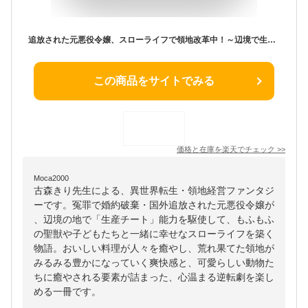
追放された元悪役令嬢、スローライフで領地改革中！～辺境で生産チートが覚醒したもふもふと子ども食堂始めました～ （ベリーズファンタジー） [ 古森きり ]
この商品をサイトでみる
価格と在庫を
楽天
でチェック
>>
Moca2000
古森きり先生による、異世界転生・領地経営ファンタジ
ーです。冤罪で婚約破棄・国外追放された元悪役令嬢が
、辺境の地で「生産チート」能力を駆使して、もふもふ
の聖獣や子どもたちと一緒に幸せなスローライフを築く
物語。おいしい料理が人々を癒やし、荒れ果てた領地が
みるみる豊かになっていく爽快感と、可愛らしい動物た
ちに癒やされる要素が詰まった、心温まる逆転劇を楽し
める一冊です。