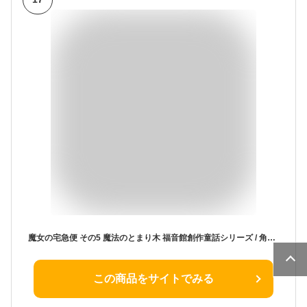
魔女の宅急便 その5 魔法のとまり木 福音館創作童話シリーズ / 角野栄子 【本】
この商品をサイトでみる