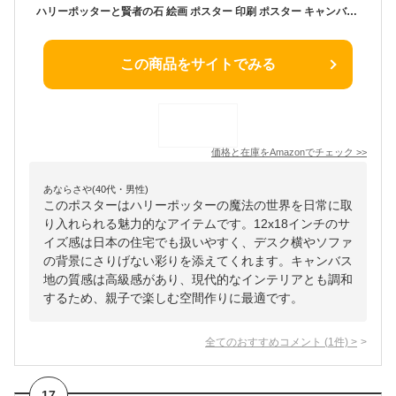
ハリーポッターと賢者の石 絵画 ポスター 印刷 ポスター キャンバス ウォールアート 画像 絵画 現代 芸術 壁の絵 け ソファの背景絵画12x18inch(30x45cm)
この商品をサイトでみる
価格と在庫を
Amazon
でチェック
>>
あならさや(40代・男性)
このポスターはハリーポッターの魔法の世界を日常に取
り入れられる魅力的なアイテムです。12x18インチのサ
イズ感は日本の住宅でも扱いやすく、デスク横やソファ
の背景にさりげない彩りを添えてくれます。キャンバス
地の質感は高級感があり、現代的なインテリアとも調和
するため、親子で楽しむ空間作りに最適です。
全てのおすすめコメント
(
1
件)
>
17