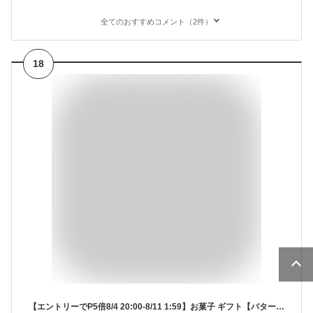
全てのおすすめコメント（2件）
18
【エントリーでP5倍8/4 20:00-8/11 1:59】お菓子 ギフト【バターフィナンシェ12個入】 個包装 スイーツ フィナンシェ 焼き菓子 洋菓子 内祝 お祝 出産祝 お礼 おしゃれ 職場 退職 菓子折り ご挨拶 東京 お土産 手土産 人気 おすすめ プレゼント ギフト 夏ギフト