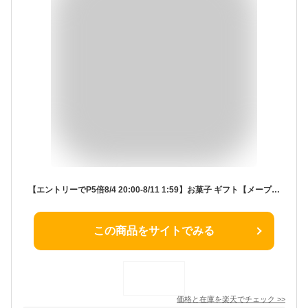
【エントリーでP5倍8/4 20:00-8/11 1:59】お菓子 ギフト【メープルバタークッキー32枚入】 個包装 スイーツ ギフト クッキー プレゼント 焼き菓子 洋菓子 内祝い お祝い 出産祝い 結婚内祝い お礼 可愛い おしゃれ 退職 ザ・メープルマニア 夏ギフト 暑中見舞い
この商品をサイトでみる
価格と在庫を
楽天
でチェック
>>