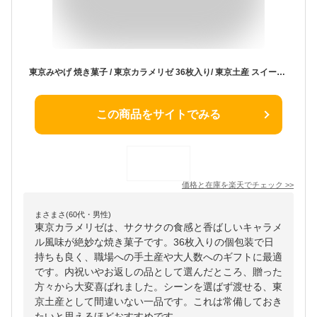
東京みやげ 焼き菓子 / 東京カラメリゼ 36枚入り/ 東京土産 スイーツ ギフト 詰め合わせ 個包装 洋菓子 手土産 内祝 お返し プレゼント 御祝 御礼 結婚 出産 職場 会社 退職 日持ち あす楽 送料無料
この商品をサイトでみる
価格と在庫を
楽天
でチェック
>>
まさまさ(60代・男性)
東京カラメリゼは、サクサクの食感と香ばしいキャラメ
ル風味が絶妙な焼き菓子です。36枚入りの個包装で日
持ちも良く、職場への手土産や大人数へのギフトに最適
です。内祝いやお返しの品として選んだところ、贈った
方々から大変喜ばれました。シーンを選ばず渡せる、東
京土産として間違いない一品です。これは常備しておき
たいと思えるほどおすすめです。