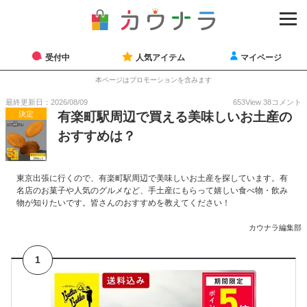
受付中
人気アイテム
マイページ
本ページはプロモーションを含みます
最終更新日：2026/08/09
653
View
38
コメント
決定
有楽町駅周辺で買える美味しいお土産の
おすすめは？
東京出張に行くので、有楽町駅周辺で美味しいお土産を探しています。有
名店のお菓子や人気のグルメなど、手土産にもらって嬉しい食べ物・飲み
物が知りたいです。皆さんのおすすめを教えてください！
カウナラ編集部
1