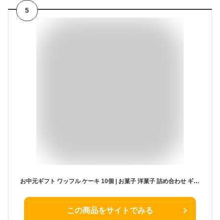
5
お中元ギフト ワッフル ケーキ 10個 | お菓子 洋菓子 詰め合わせ ギフト 個包装 お中元 御中元 ワッフルケーキ スイーツ 冷凍 お取り寄せスイーツ 女性 彼女 妻 お中元スイーツギフト 誕生日プレゼント ワッフルサンド かわいい おしゃれ 手土産 お礼 3000円 送料無料
この商品をサイトでみる