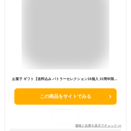
お菓子 ギフト【送料込み バトラーセレクション16個入 10周年限定パッケージ】バターバトラー 詰め合わせ 個包装 フィナンシェ 焼き菓子 洋菓子 プレゼント 内祝い お祝い お礼 職場 東京 お土産 手土産 お供え 内祝い お返し 夏ギフト 暑中見舞い
この商品をサイトでみる
価格と在庫を
楽天
でチェック
>>