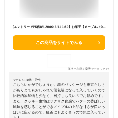
【エントリーでP5倍8/4 20:00-8/11 1:59】お菓子【メープルバタークッキー18枚入】 ザ・メープルマニア 個包装 スイーツ ギフト クッキー ラングドシャ 焼き菓子 洋菓子内祝い お祝い 出産祝い 結婚内祝い お礼 お供えおしゃれ 職場 退職 東京土産 夏ギフト 暑中見舞い
この商品をサイトでみる
価格と在庫を
楽天
でチェック
>>
マカロン(20代・男性)
こちらいかがでしょうか。箱のパッケージも東京らしさ
がありとてもおしゃれで個包装になって入っていくので
比較的添加物も少なく、日持ちも良いのでお勧めです。
また、クッキー生地はサクサク食感でバターの香ばしい
風味を感じることができメイプルの上品な甘さが口いっ
ぱいに広がるので、紅茶にもよく合うので気に入ってい
ます。