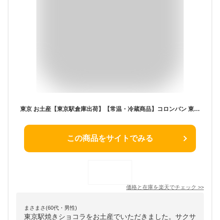
東京 お土産【東京駅倉庫出荷】【常温・冷蔵商品】コロンバン 東京駅焼きショコラ 5個入おみやげ 東京土産 東京みやげ お菓子 焼菓子 チョコレート スイーツ お年賀 内祝い お中元 お歳暮 お取り寄せ ギフト プレゼント のし可 ホワイトデー
この商品をサイトでみる
価格と在庫を
楽天
でチェック
>>
まさまさ(60代・男性)
東京駅焼きショコラをお土産でいただきました。サクサ