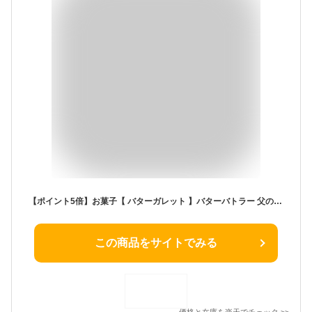
【ポイント5倍】お菓子【 バターガレット 】バターバトラー 父の日 個包装 スイーツ ガレット 焼き菓子 洋菓子 内祝 お祝 出産祝 お礼 おしゃれ 職場 退職 ご挨拶 手土産 人気 おすすめ 選べる入数 プレゼント ギフト お中元 御中元
この商品をサイトでみる