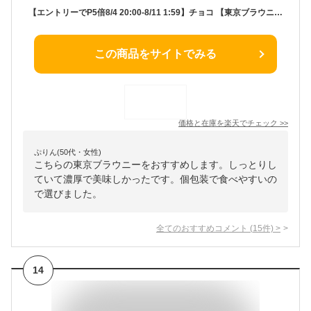
【エントリーでP5倍8/4 20:00-8/11 1:59】チョコ 【東京ブラウニー 5本入】お菓子 詰め合わせ コートクール ブラウニー 個包装 チョコレート スイーツ 洋菓子 内祝 お祝 お礼 おしゃれ 手土産 人気 プレゼント パッケージ お中元 御中元 夏ギフト 暑中見舞い
この商品をサイトでみる
価格と在庫を
楽天
でチェック
>>
ぷりん(50代・女性)
こちらの東京ブラウニーをおすすめします。しっとりし
ていて濃厚で美味しかったです。個包装で食べやすいの
で選びました。
全てのおすすめコメント
(
15
件)
>
14