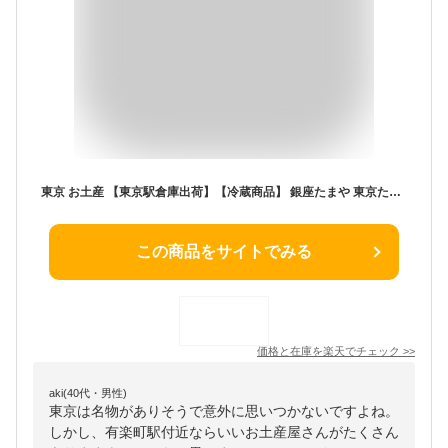
東京 お土産 【東京駅倉庫出荷】【冷蔵商品】 銀座たまや 東京たまご ごまたまご 8個入 おみやげ 土産 東京みやげ 和菓子 和洋菓子 お菓子 スイーツ ゴマタマゴ お中元 お歳暮 御歳暮 内祝い お取り寄せ ギフト プレゼント のし可
この商品をサイトでみる
価格と在庫を
楽天
でチェック
>>
aki(40代・男性)
東京は名物がありそうで意外に思いつかないですよね。
しかし、有楽町駅付近ならいいお土産屋さんがたくさん