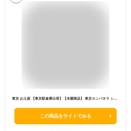
東京 お土産 【東京駅倉庫出荷】【冷蔵商品】 東京カンパネラ ショコラ 10個入 土産 東京みやげ 東京土産 お菓子 スイーツ ラングドシャ チョコクッキー お中元 御中元 お歳暮 御歳暮 ホワイトデー 内祝い お取り寄せ ギフト プレゼント のし不可
この商品をサイトでみる