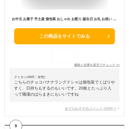
お中元 お菓子 手土産 個包装 おしゃれ お配り 誕生日 お礼 お祝い 職場 ラングドシャ | TOKYO BAKED BASE チョコバナナラングドシャ 20枚入 【0】 冷蔵 宅急便発送 proper
この商品をサイトでみる
価格と在庫を
楽天
でチェック
>>
クミカン(40代・女性)
こちらのチョコバナナラングドシャは個包装でくばりや
すく、日持ちもするのもいいです。20枚とたっぷり入
って職場のばらまきにもいいですね
全てのおすすめコメント
(
24
件)
>
9