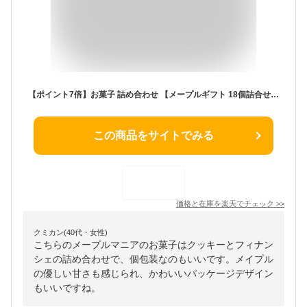
【ポイント7倍】お菓子 詰め合わせ 【メープルギフト 18個詰合せ】送料込み／送料別が選べる ザ・メープルマニア ギフト 内祝 可愛い 個包装 スイーツ クッキー フィナンシェ 焼き菓子 東京 お土産 手土産 お祝 お中元 御中元 夏ギフト 暑中見舞い
この商品をサイトでみる
価格と在庫を
楽天
でチェック
>>
クミカン(40代・女性)
こちらのメープルマニアのお菓子はクッキーとフィナン
シェの詰め合わせで、個包装なのもいいです。メイプル
の優しい甘さも感じられ、かわいいパッケージデザイン
もいいですね。