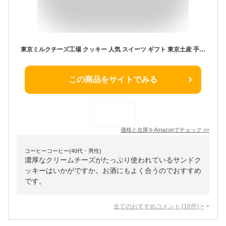
東京ミルクチーズ工場 クッキー 人気 スイーツ ギフト 東京土産 手土産 個包装 プレゼント お返し 内祝い 焼き菓子 (ソルト＆カマンベールクッキー9枚)
この商品をサイトでみる
価格と在庫を
Amazon
でチェック
>>
コーヒーコーヒー(40代・男性)
濃厚なクリームチーズがたっぷり使われているサンドク
ッキーはいかがですか。お酒にもよく合うのでおすすめ
です。
全てのおすすめコメント
(
16
件)
>