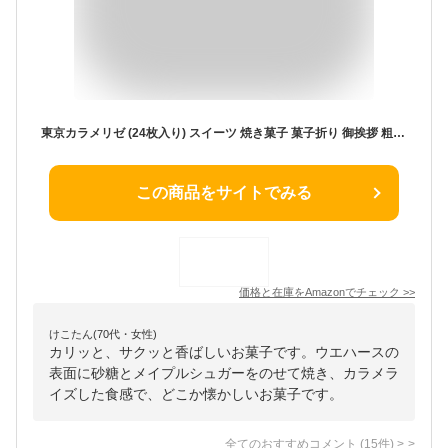
東京カラメリゼ (24枚入り) スイーツ 焼き菓子 菓子折り 御挨拶 粗品 ギフト お菓子 記念品 景品 粗品 プレゼント 東京みやげ 手土産 ギフト 上野風月堂 風月堂
この商品をサイトでみる
価格と在庫を
Amazon
でチェック
>>
けこたん(70代・女性)
カリッと、サクッと香ばしいお菓子です。ウエハースの
表面に砂糖とメイプルシュガーをのせて焼き、カラメラ
イズした食感で、どこか懐かしいお菓子です。
全てのおすすめコメント
(
15
件)
>