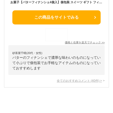
お菓子【バターフィナンシェ4個入】個包装 スイーツ ギフト フィナンシェ 焼き菓子 洋菓子 内祝い お祝い 出産祝い お礼 可愛い 職場 退職 菓子折り ご挨拶 東京 お土産 プレゼント バターバトラー お中元 夏ギフト 暑中見舞い
この商品をサイトでみる
価格と在庫を
楽天
でチェック
>>
砂茶屋千晴(20代・女性)
バターのフィナンシェで濃厚な味わいのものになってい
て小ぶりで個包装でお手軽なアイテムのものになってい
ておすすめします
全てのおすすめコメント
(
40
件)
>