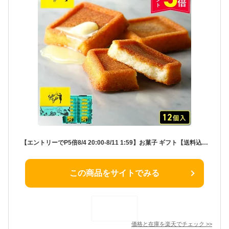
【エントリーでP5倍8/4 20:00-8/11 1:59】お菓子 ギフト【送料込み バターフィナンシェ12個入】 個包装 スイーツ フィナンシェ 焼き菓子 洋菓子 内祝 お祝 出産祝 お礼 おしゃれ 退職 菓子折り ご挨拶 ギフト バターバトラー お供え お中元 御中元 夏ギフト 暑中見舞い
この商品をサイトでみる
価格と在庫を
楽天
でチェック
>>