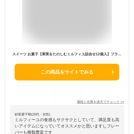
スイーツ お菓子【果実をたのしむミルフィユ詰合せ12個入】フランセ 個包装 スイーツ ギフト 焼き菓子 洋菓子 プレゼント ミルフィユ 職場 退職 お礼 内祝い お返し お祝い 結婚祝い 出産祝い 東京 お土産 手土産 菓子折り 可愛い お中元 御中元 夏ギフト 暑中見舞い
この商品をサイトでみる
価格と在庫を
楽天
でチェック
>>
砂茶屋千晴(20代・女性)
ミルフィーユの食感もサクサクとしていて、満足度も高
いアイテムになっていてオススメかと思いますしフレー
バーも種類豊富です