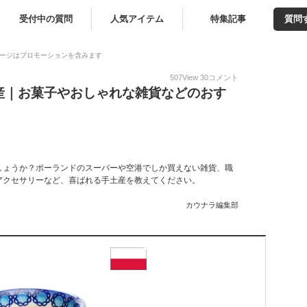
受付中の質問
人気アイテム
特集記事
質問
ージはプロモーションを含みます
507
View
30
コメント
産｜お菓子やおしゃれな雑貨などのおす
しょうか？ポーランドのスーパーや空港でしか買えない雑貨、職
アクセサリーなど、喜ばれる手土産を教えてください。
カウナラ編集部