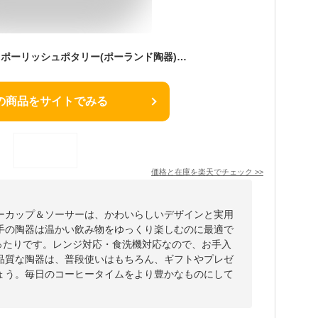
【P10倍・クーポン】ポーリッシュポタリー(ポーランド陶器) ボレスワヴィエツ コーヒーカップ＆ソーサー 160ml／14.2cm 913／710／D-1170 /// ザクワディ コーヒーカップアンドソーサー かわいい おしゃれ レンジ対応 食洗機対応 洋食器 厚手 // ギフト プレゼント 贈り物
の商品をサイトでみる
価格と在庫を
楽天
でチェック
>>
ーカップ＆ソーサーは、かわいらしいデザインと実用
手の陶器は温かい飲み物をゆっくり楽しむのに最適で
ぴったりです。レンジ対応・食洗機対応なので、お手入
品質な陶器は、普段使いはもちろん、ギフトやプレゼ
ょう。毎日のコーヒータイムをより豊かなものにして