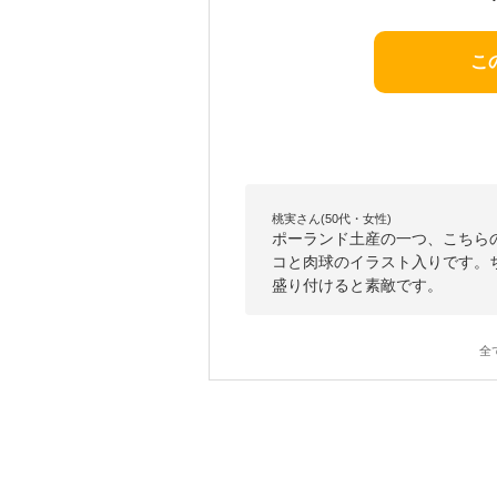
こ
桃実さん(50代・女性)
ポーランド土産の一つ、こちら
コと肉球のイラスト入りです。
盛り付けると素敵です。
全