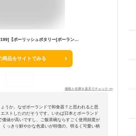
ご飯茶碗・小[V474-U199]【ポーリッシュポタリー[ポーランド食器・陶器]】ハンドメイド かわいい おしゃれ 耐熱 食洗機対応 電子レンジ対応 オーブン対応 プレゼントに ギフトに 贈り物に VENA ヴェナ 小さめ お茶碗 丈夫 ケルセン VENA ヴェナ
の商品をサイトでみる
価格と在庫を
楽天
でチェック
>>
しょうか。なぜポーランドで和食器？と思われると思
クエストしたのだそうです。いわば日本とポーランド
で価値が高いですし、ご飯茶碗ならすごく使用頻度が
。くっきり鮮やかな色遣いが特徴の、明るく可愛い柄
。