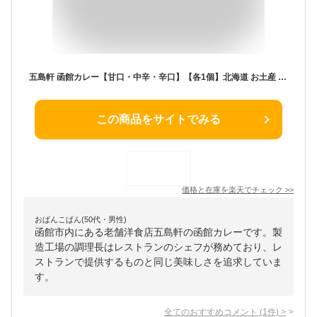
五島軒 函館カレー【甘口・中辛・辛口】【各1個】北海道 お土産 食品 インスタント レトルト カレー パウチ ポーク 豚 じゃがいも にんじん ギフト プレゼント お取り寄せ 送料無料
この商品をサイトでみる
価格と在庫を
楽天
でチェック
>>
おぱんこぱん(50代・男性)
函館市内にある老舗洋食店五島軒の函館カレーです。製
造工場の調理長はレストランのシェフが務めており、レ
ストランで提供するものと同じ美味しさを追求していま
す。
全てのおすすめコメント
(
1
件)
>