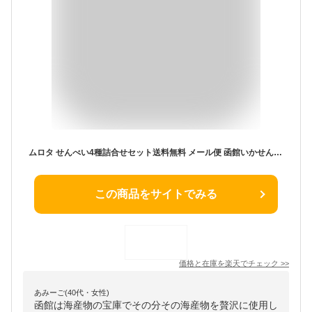
ムロタ せんべい4種詰合せセット送料無料 メール便 函館いかせんべい袋 北海うにせんべい袋 北海かにせんべい袋 海鮮ほたてせんべい袋 北海道 せんべい おつまみ お土産 手土産 おかし お菓子
この商品をサイトでみる
価格と在庫を
楽天
でチェック
>>
あみーご(40代・女性)
函館は海産物の宝庫でその分その海産物を贅沢に使用し