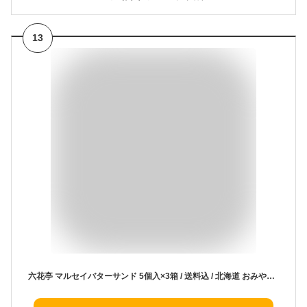
13
六花亭 マルセイバターサンド 5個入×3箱 / 送料込 / 北海道 おみやげ ロングセラー お菓子 お取り寄せ スイーツ 父の日 母の日 プレゼント ホワイトデー バレンタイン ばらまき用 ギフト 個包装 バレンタインデー クリスマス