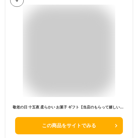
6
敬老の日 十五夜 柔らかい お菓子 ギフト【当店のもらって嬉しいギフトNo.1】チーズオムレット 8個入 チーズケーキ 北海道 お菓子 洋菓子 手づくり スイーツ デザート スフレ チーズスフレ プレゼント 土産 取り寄せ 贈り物 記念日 内祝い お返し 礼 祝い スナッフルス公式
この商品をサイトでみる