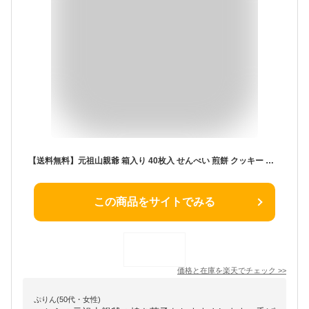
【送料無料】元祖山親爺 箱入り 40枚入 せんべい 煎餅 クッキー 焼き菓子 焼菓子 和洋折衷 函館土産 お土産 和菓子 甘い煎餅 熊のマーク 函館空港 お取り寄せ 内祝い 人気 おいしい 日持ち 函館観光
この商品をサイトでみる
価格と在庫を
楽天
でチェック
>>
ぷりん(50代・女性)