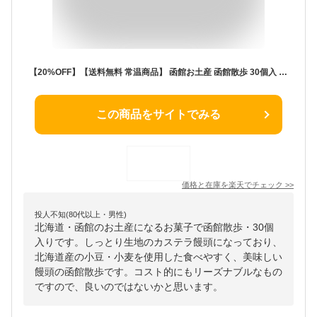
【20%OFF】【送料無料 常温商品】 函館お土産 函館散歩 30個入 北海道みやげ カステラ 饅頭 まんじゅう 餡子 こしあん 小豆 襟裳小豆 和菓子 詰め合わせ ギフト プレゼント 贈り物 お土産 北海道 十勝 音更 御供
この商品をサイトでみる
価格と在庫を
楽天
でチェック
>>
投人不知(80代以上・男性)
北海道・函館のお土産になるお菓子で函館散歩・30個
入りです。しっとり生地のカステラ饅頭になっており、
北海道産の小豆・小麦を使用した食べやすく、美味しい
饅頭の函館散歩です。コスト的にもリーズナブルなもの
ですので、良いのではないかと思います。