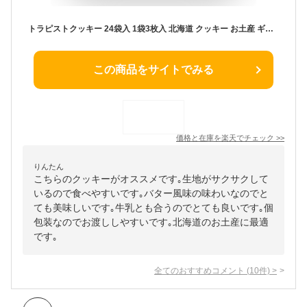
トラピストクッキー 24袋入 1袋3枚入 北海道 クッキー お土産 ギフト プレゼント お菓子 バター トラピスト 函館バレンタイン
この商品をサイトでみる
価格と在庫を
楽天
でチェック
>>
りんたん
こちらのクッキーがオススメです｡生地がサクサクして
いるので食べやすいです｡バター風味の味わいなのでと
ても美味しいです｡牛乳とも合うのでとても良いです｡個
包装なのでお渡ししやすいです｡北海道のお土産に最適
です｡
全てのおすすめコメント
(
10
件)
>