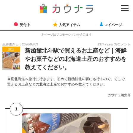
受付中
人気アイテム
マイページ
本ページはプロモーションを含みます
最終更新日：2026/08/03
13747
View
39
コメント
決定
新函館北斗駅で買えるお土産など｜海鮮
やお菓子などの北海道土産のおすすめを
教えてください。
今度北海道へ旅行に行きます。初めて新函館北斗駅にも行くので、そこで
買えるお土産などの北海道土産でおすすめを教えてください。
カウナラ編集部
1