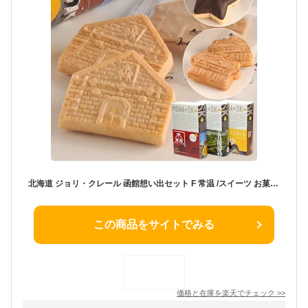
北海道 ジョリ・クレール 函館想い出セット F 常温 /スイーツ お菓子 最中 もなか モナスク 洋菓子 お取り寄せ 通販 プレゼント お中元 ギフト おすすめ /
この商品をサイトでみる
価格と在庫を
楽天
でチェック
>>