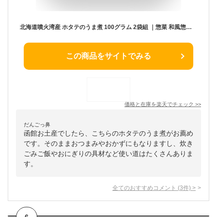
北海道噴火湾産 ホタテのうま煮 100グラム 2袋組 ｜惣菜 和風惣菜 佃煮 おかず おつまみ 珍味 ほたて ベビーホタテ 北海道産 函館 お土産 炊き込みご飯 おにぎり ★
この商品をサイトでみる
価格と在庫を
楽天
でチェック
>>
だんごっ鼻
函館お土産でしたら、こちらのホタテのうま煮がお薦め
です。そのままおつまみやおかずにもなりますし、炊き
ごみご飯やおにぎりの具材など使い道はたくさんありま
す。
全てのおすすめコメント
(
3
件)
>