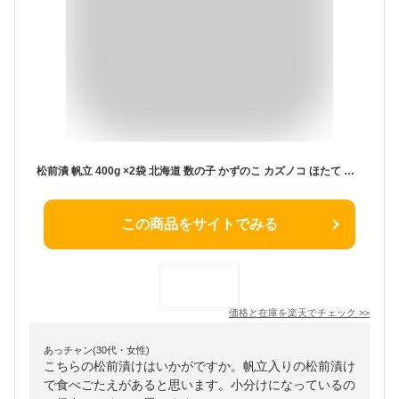
松前漬 帆立 400g ×2袋 北海道 数の子 かずのこ カズノコ ほたて ホタテ ギフト お土産 海鮮 珍味 おつまみ 函館 誉食品
この商品をサイトでみる
価格と在庫を
楽天
でチェック
>>
あっチャン(30代・女性)
こちらの松前漬けはいかがですか。帆立入りの松前漬け
で食べごたえがあると思います。小分けになっているの