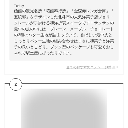
Turkey
函館の観光名所「箱館奉行所」「金森赤レンガ倉庫」「
五稜郭」をデザインした北斗市の人気洋菓子店ジョリ・
クレールが手掛ける和洋折衷スイーツです！サクサクの
最中の皮の中には、プレーン、メープル、チョコレート
の3種のバター生地が詰まっていて、香ばしい最中皮と
しっとりバター生地の組み合わせはまさに和菓子と洋菓
子の良いとこどり。ブック型のパッケージも可愛くおし
ゃれで駅土産にぴったりですよ。
全てのおすすめコメント
(
3
件)
>
2