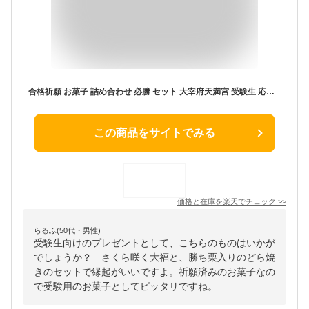
合格祈願 お菓子 詰め合わせ 必勝 セット 大宰府天満宮 受験生 応援【どら焼き 4個 さくら咲く大福4個】NHKおはよう日本で紹介 グッズ お菓子 合格祝い 合格お菓子 文字いり メッセージ お守り 受験 合格祈願グッズ 受験生 プレゼント お守り かわいい お守り 祈願済
この商品をサイトでみる
価格と在庫を
楽天
でチェック
>>
らるふ(50代・男性)
受験生向けのプレゼントとして、こちらのものはいかが
でしょうか？ さくら咲く大福と、勝ち栗入りのどら焼
きのセットで縁起がいいですよ。祈願済みのお菓子なの
で受験用のお菓子としてピッタリですね。