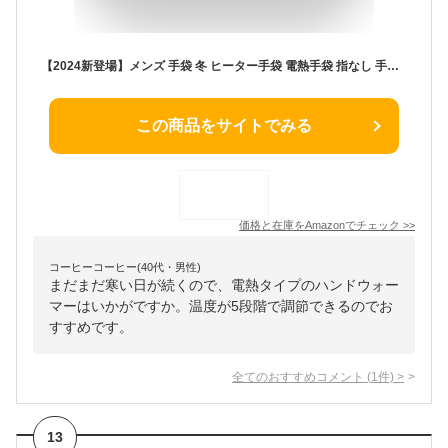
【2024新登場】メンズ 手袋 冬 ヒーター手袋 電熱手袋 指なし 手袋 グローブ usb 充電式 両面発熱 5段階調温 3000mAh 薄手 高い伸縮性 滑り止め 作業用 パソコン バイク ゲーム 誕生日 クリスマス プレゼント 男女兼用 フリーサイズ (ブラック)
この商品をサイトでみる
価格と在庫を
Amazon
でチェック
>>
コーヒーコーヒー(40代・男性)
まだまだ寒い日が続くので、電熱タイプのハンドウォー
マーはいかがですか。温度が5段階で調節できるのでお
すすめです。
全てのおすすめコメント
(
1
件)
>
13