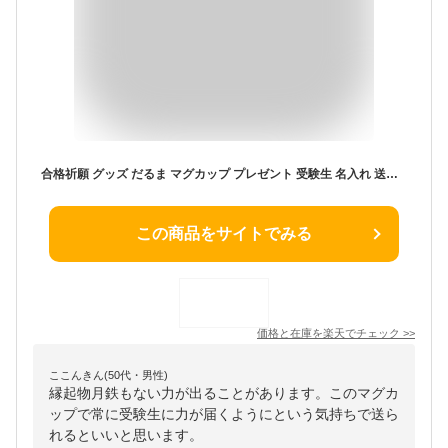
合格祈願 グッズ だるま マグカップ プレゼント 受験生 名入れ 送料無料 【 だるマグ 】 名前入り 受験生応援 受験 合格 祈願 入試 コーヒーマグ カップ お守り ダルマ 日本製 陶器 電子レンジ対応 名入り 友達 応援 誕生日 プチギフト 名 名前 入り 入れ 卒業 記念品 先生
この商品をサイトでみる
価格と在庫を
楽天
でチェック
>>
ここんきん(50代・男性)
縁起物月鉄もない力が出ることがあります。このマグカ
ップで常に受験生に力が届くようにという気持ちで送ら
れるといいと思います。