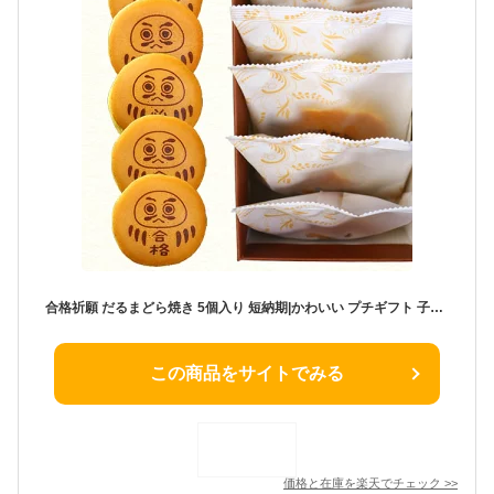
合格祈願 だるまどら焼き 5個入り 短納期|かわいい プチギフト 子供 お菓子 プレゼント どら焼き メッセージ スイーツ 個包装 ギフト 合格 グッズ 和菓子 だるま どらやき 受験生 合格祈願グッズ 縁起物 必勝 応援 文字入り 合格祈念 合格グッズ 受験 ドラ焼き どら焼 可愛い
この商品をサイトでみる
価格と在庫を
楽天
でチェック
>>