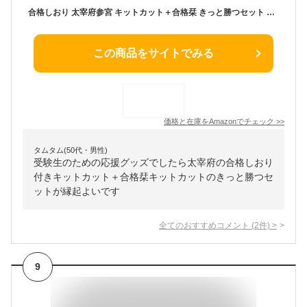
合格しおり 太宰府参宮 キットカット＋合格栞 きっと勝つセット 合格祈願 合格 応援グッズ サクラサク 桜の無垢材
この商品をサイトでみる
価格と在庫を
Amazon
でチェック
>>
タムタム(50代・男性)
受験生のための応援グッズでしたら太宰府の合格しおり
付きキットカット＋合格栞キットカットのきっと勝つセ
ットが縁起よいです
全てのおすすめコメント
(
2
件)
>
9