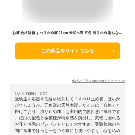
お箸 合格祈願 すべり止め箸 21cm 天然木製 五角 滑り止め 滑らない 日本製 必勝 すべらない 縁起物 紅白 すべりどめ プレゼント 受験 中学 高校 大学 就職 受験生 応援 お守り 御守り ゲン担ぎ ギフト 贈り物 正月 桜 はし 箸
この商品をサイトでみる
価格と在庫を
Amazon
でチェック
>>
ぴんくす(50代・男性)
受験生を応援する縁起物として「すべり止め箸」はいか
がでしょうか。五角形の天然木製デザインは「合格」と
掛けており、滑り止め加工も実用的で験担ぎに最適です
。紅白の配色と桜模様が特別感を演出し、気軽に贈れる
お守り感覚のプレゼントとしておすすめ。受験勉強の合
間に食事でほっと一息つく際にも使いやすく、心を込め