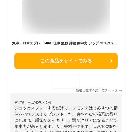
集中アロマスプレー50ml 仕事 勉強 受験 集中力 アップ マスクスプレー いい香り シトラス プレゼント 受験生 おしゃれ ギフト 精油 合格祈願 グッズ 応援 ギフト 中学受験 高校受験 大学受験 リラックス 無添加 勉強 グッズ
この商品をサイトでみる
価格と在庫を
楽天
でチェック
>>
デブ猫ちゃん(40代・女性)
シュッとスプレーするだけで、レモンをはじめ４つの精
油をバランスよくブレンドした、爽やかな柑橘系の香り
に包まれ、眠気がスッキリし、頭がクリアになることで
集中力が高まります。人工香料不使用で、天然100%の