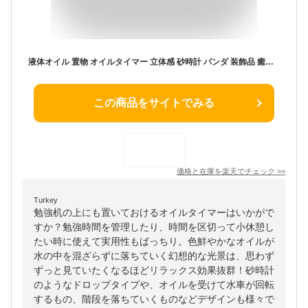
液体オイル 置物 オイルタイマー 立体感 砂時計 パンダ 装飾品 癒し 室内装飾品 卓上装飾 おもちゃ タイマー 砂時計 かわいい タイマー 大人 時間管理 タイマー 子供 書斎 グリーン 液体オイル オイル砂時計 インテリア 誕生日 プレゼント ギフト
この商品をサイトでみる
価格と在庫を
楽天
でチェック
>>
Turkey
勉強机の上にも置いておけるオイルタイマーはいかがで
すか？勉強時間を管理したり、時間を区切って小休憩し
たい時に使えて実用性もばっちり。色鮮やかなオイルが
水の中を混ざらずに落ちていく幻想的な光景は、思わず
ずっと見ていたくなるほどリラックス効果抜群！砂時計
のようなドロップタイプや、オイルを受けて水車が回転
するもの、階段を落ちていくものなどデザインも様々で