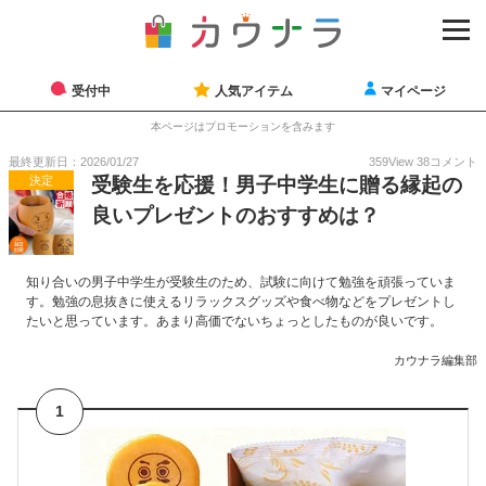
受付中
人気アイテム
マイページ
本ページはプロモーションを含みます
最終更新日：2026/01/27
359
View
38
コメント
決定
受験生を応援！男子中学生に贈る縁起の
良いプレゼントのおすすめは？
知り合いの男子中学生が受験生のため、試験に向けて勉強を頑張っていま
す。勉強の息抜きに使えるリラックスグッズや食べ物などをプレゼントし
たいと思っています。あまり高価でないちょっとしたものが良いです。
カウナラ編集部
1