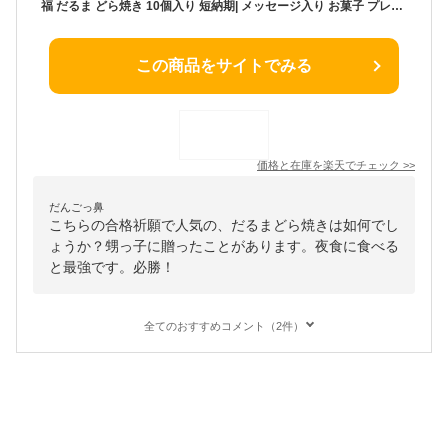
福 だるま どら焼き 10個入り 短納期| メッセージ入り お菓子 プレゼント メッセージ 和菓子 ギフト スイーツ お正月 家内安全 合格 祈願 受験 受験生 どらやき 応援 サプライズ 贈り物 ダルマ 達磨 試合 かわいい 合格祈願 グッズ どら焼 合格祈願グッズ 個包装 文字入り
この商品をサイトでみる
価格と在庫を
楽天
でチェック
>>
だんごっ鼻
こちらの合格祈願で人気の、だるまどら焼きは如何でし
ょうか？甥っ子に贈ったことがあります。夜食に食べる
と最強です。必勝！
全てのおすすめコメント（2件）