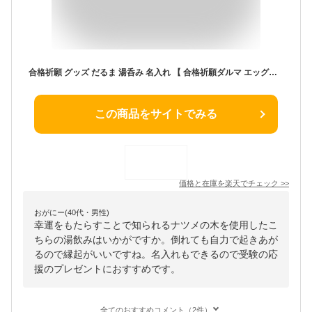
合格祈願 グッズ だるま 湯呑み 名入れ 【 合格祈願ダルマ エッグカップ ナチュラル 】 受験生 応援 プレゼント 受験 合格 祈願 お守り 木製 マグカップ 名前入り 応援グッズ 贈り物 名入り ギフト 天然木 コーヒーカップ かわいい 必勝 達磨 ダルマ Present Gift 生徒 先生
この商品をサイトでみる
価格と在庫を
楽天
でチェック
>>
おがにー(40代・男性)
幸運をもたらすことで知られるナツメの木を使用したこ
ちらの湯飲みはいかがですか。倒れても自力で起きあが
るので縁起がいいですね。名入れもできるので受験の応
援のプレゼントにおすすめです。
全てのおすすめコメント（2件）