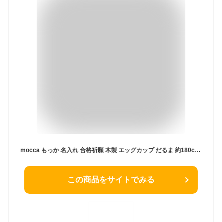
mocca もっか 名入れ 合格祈願 木製 エッグカップ だるま 約180cc 受験 受験生 応援 合格 必勝 かわいい コップ カップ 名前 ネーム 入り 縁起 だるま 達磨 ギフト 贈り物 記念品
この商品をサイトでみる