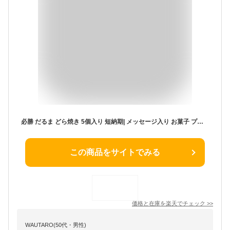
必勝 だるま どら焼き 5個入り 短納期| メッセージ入り お菓子 プレゼント メッセージ 和菓子 ギフト スイーツ 合格 祈願 受験 受験生 どらやき 応援 サプライズ 贈り物 ダルマ 達磨 試合 かわいい 合格祈願 グッズ どら焼 合格祈願グッズ 個包装 文字入り
この商品をサイトでみる
価格と在庫を
楽天
でチェック
>>
WAUTARO(50代・男性)