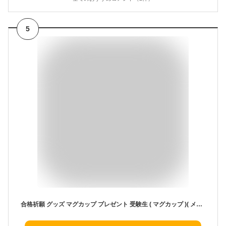
5
合格祈願 グッズ マグカップ プレゼント 受験生 ( マグカップ )( メッセージ だるま ) 受験生応援 受験 試験 合格 祈願 コーヒーマグ カップ お守り 日本製 陶器 友達 応援 誕生日 プチギフト しゃれもん