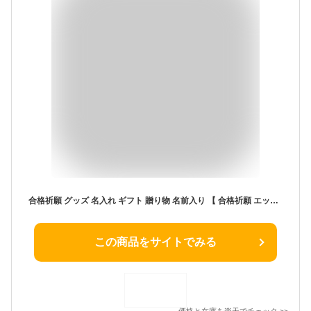
合格祈願 グッズ 名入れ ギフト 贈り物 名前入り 【 合格祈願 エッグだるま 】 文房具 事務用品 合格お守り 受験のお守り ダルマ 湯飲み タンブラー 受験 お守り 必勝 だるま コーヒーカップ 木製 天然木 木 コップ ペン立て ギフト プレゼント 実用的
この商品をサイトでみる