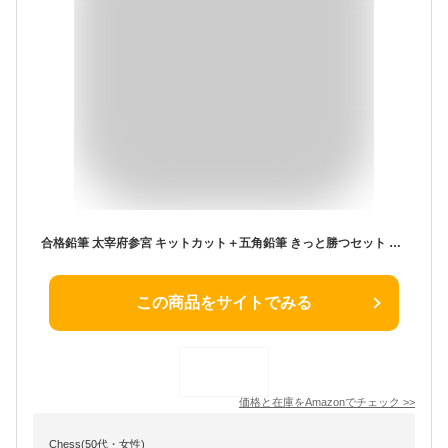
合格鉛筆 太宰府参宮 キットカット＋五角鉛筆 きっと勝つセット 鉛筆5本入り 合格祈願 合格 応援グッズ えんぴつ (白)
この商品をサイトでみる
価格と在庫を
Amazon
でチェック
>>
Chess(50代・女性)