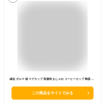
縁起 ダルマ 福 マグカップ 美濃焼 おしゃれ コーヒーカップ 陶器 かわいい 日本製 330ml 大きい コップ 赤 白 達磨 ダルマカップ 健康運 仕事運 合格祈願 受験生 応援 ギフト プレゼント
この商品をサイトでみる