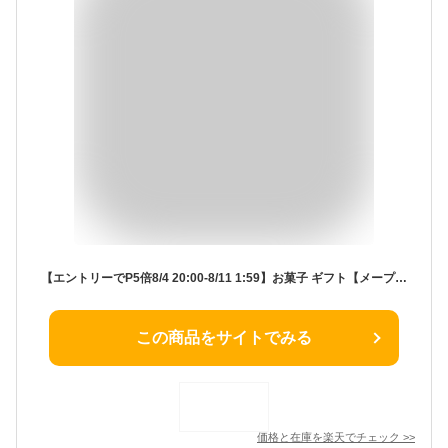
【エントリーでP5倍8/4 20:00-8/11 1:59】お菓子 ギフト【メープルバタークッキー32枚入】 個包装 スイーツ ギフト クッキー プレゼント 焼き菓子 洋菓子 内祝い お祝い 出産祝い 結婚内祝い お礼 可愛い おしゃれ 退職 ザ・メープルマニア 夏ギフト 暑中見舞い
この商品をサイトでみる
価格と在庫を
楽天
でチェック
>>