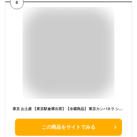
8
東京 お土産 【東京駅倉庫出荷】【冷蔵商品】 東京カンパネラ ショコラ 10個入 土産 東京みやげ 東京土産 お菓子 スイーツ ラングドシャ チョコクッキー お中元 御中元 お歳暮 御歳暮 ホワイトデー 内祝い お取り寄せ ギフト プレゼント のし不可
この商品をサイトでみる