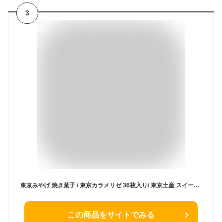
3
東京みやげ 焼き菓子 / 東京カラメリゼ 36枚入り/ 東京土産 スイーツ ギフト 詰め合わせ 個包装 洋菓子 手土産 内祝 お返し プレゼント 御祝 御礼 結婚 出産 職場 会社 退職 日持ち あす楽 送料無料
この商品をサイトでみる