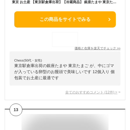
東京 お土産 【東京駅倉庫出荷】【冷蔵商品】 銀座たまや 東京たまご ごまたまご 12個入 おみやげ 東京 土産 東京みやげ 和菓子 和洋菓子 お菓子 スイーツ お中元 お歳暮 御歳暮 内祝い お取り寄せ ギフト プレゼント のし可
この商品をサイトでみる
価格と在庫を
楽天
でチェック
>>
Chess(50代・女性)
東京駅倉庫出荷の銀座たまや 東京たまご が、中にゴマ
が入っている卵型のお饅頭で美味しいです 12個入り 個
包装でお土産に最適です
全てのおすすめコメント
(
12
件)
>
13