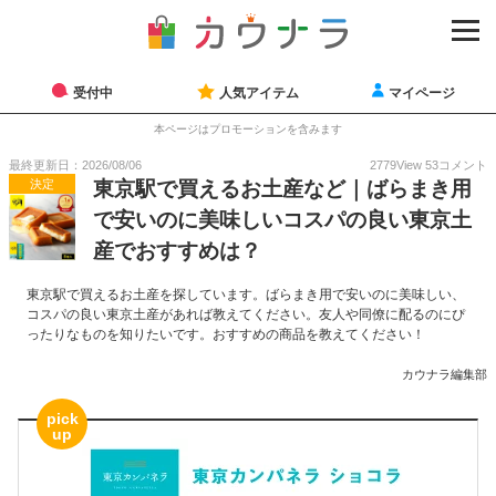
受付中
人気アイテム
マイページ
本ページはプロモーションを含みます
最終更新日：2026/08/06
2779
View
53
コメント
決定
東京駅で買えるお土産など｜ばらまき用
で安いのに美味しいコスパの良い東京土
産でおすすめは？
東京駅で買えるお土産を探しています。ばらまき用で安いのに美味しい、
コスパの良い東京土産があれば教えてください。友人や同僚に配るのにぴ
ったりなものを知りたいです。おすすめの商品を教えてください！
カウナラ編集部
pick
up