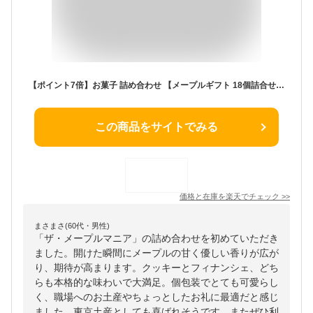
【ポイント7倍】お菓子 詰め合わせ 【メープルギフト 18個詰合せ】送料込み／送料別が選べる ザ・メープルマニア ギフト 内祝 可愛い 個包装 スイーツ クッキー フィナンシェ 焼き菓子 東京 お土産 手土産 お祝 お中元 御中元 夏ギフト 暑中見舞い
この商品をサイトでみる
価格と在庫を
楽天
でチェック
>>
まさまさ(60代・男性)
「ザ・メープルマニア」の詰め合わせを初めていただき
ました。開けた瞬間にメープルの甘く優しい香りが広が
り、期待が高まります。クッキーとフィナンシェ、どち
らも本格的な味わいで大満足。個包装でとても可愛らし
く、職場へのお土産やちょっとしたお礼に最適だと感じ
ました。東京土産としても喜ばれそうです。またぜひ利