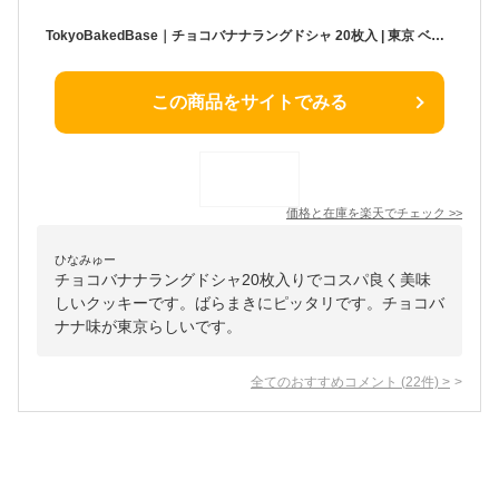
TokyoBakedBase｜チョコバナナラングドシャ 20枚入 | 東京 ベイクドベイス 内祝 お土産 洋菓子 焼菓子発送（宅急便発送） proper
この商品をサイトでみる
価格と在庫を
楽天
でチェック
>>
ひなみゅー
チョコバナナラングドシャ20枚入りでコスパ良く美味
しいクッキーです。ばらまきにピッタリです。チョコバ
ナナ味が東京らしいです。
全てのおすすめコメント
(
22
件)
>