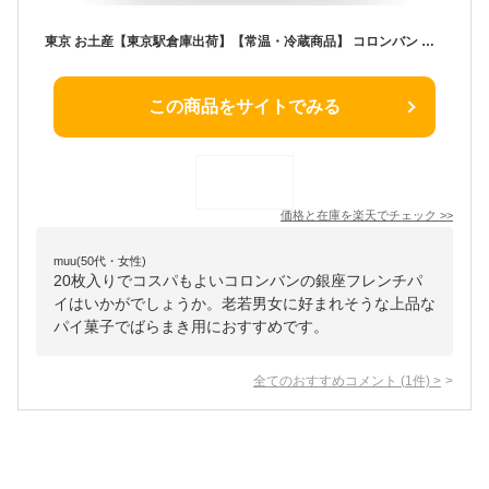
東京 お土産【東京駅倉庫出荷】【常温・冷蔵商品】 コロンバン 銀座フレンチパイ 20枚入 東京 土産 東京みやげ おみやげ お菓子 焼き菓子 焼菓子 スイーツ お年賀 内祝い お中元 お歳暮 お取り寄せ ギフト プレゼント のし可 御歳暮
この商品をサイトでみる
価格と在庫を
楽天
でチェック
>>
muu(50代・女性)
20枚入りでコスパもよいコロンバンの銀座フレンチパ
イはいかがでしょうか。老若男女に好まれそうな上品な
パイ菓子でばらまき用におすすめです。
全てのおすすめコメント
(
1
件)
>