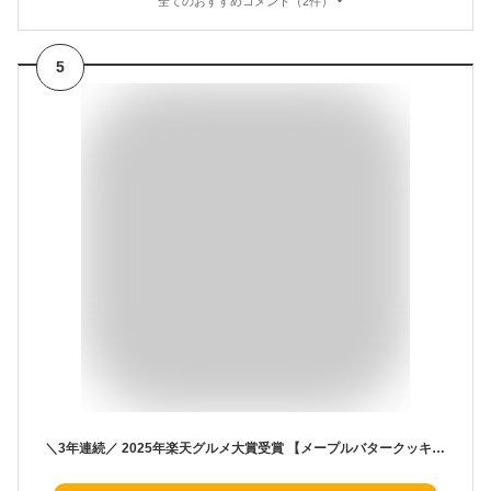
全てのおすすめコメント（2件）
5
＼3年連続／ 2025年楽天グルメ大賞受賞 【メープルバタークッキー】選べる入数 ザ・メープルマニア お菓子 ギフト 詰め合わせ 個包装 クッキー ラングドシャ 焼き菓子 洋菓子 プレゼント 内祝 お返し お祝 退職 お中元 御中元 夏ギフト 暑中見舞い