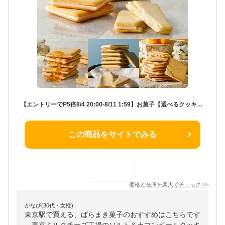
【エントリーでP5倍8/4 20:00-8/11 1:59】お菓子【選べるクッキー9枚】東京ミルクチーズ工場 個包装 可愛い おしゃれ クッキー チーズ 焼き菓子 洋菓子 プレゼント ギフト 内祝い お返し お祝い お礼 職場 退職 ご挨拶 菓子折り 東京 お土産 手土産 人気 お中元 御中元
この商品をサイトでみる
価格と在庫を
楽天
でチェック
>>
かなぴ(30代・女性)
東京駅で買える、ばらまき菓子のおすすめはこちらです