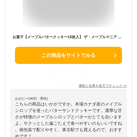
お菓子【メープルバタークッキー18枚入】 ザ・メープルマニア 個包装 スイーツ ギフト クッキー ラングドシャ 焼き菓子 洋菓子内祝い お祝い 出産祝い 結婚内祝い お礼 お供えおしゃれ 職場 退職 東京土産 夏ギフト 暑中見舞い
この商品をサイトでみる
価格と在庫を
楽天
でチェック
>>
おがにー(40代・男性)
こちらの商品はいかがですか。本場カナダ産のメイプル
シロップを使ったバターサンドクッキーです。濃厚な甘
さが特徴のメープルシロップとバターがとても合います
よ。サクッとした歯ごたえで食べやすいのもいいですね
。個包装で配りやすく、東京駅でも買えるので、おすす
めですよ。