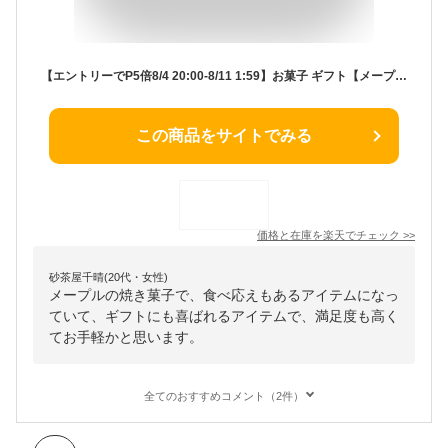
【エントリーでP5倍8/4 20:00-8/11 1:59】お菓子 ギフト【メープルフィナンシェ6個入 】個包装 スイーツ ギフト フィナンシェ プレゼント 焼き菓子 洋菓子 内祝い お祝 出産祝 結婚内祝い お礼 可愛い 職場 退職 東京 お土産 ザ・メープルマニア 夏ギフト 暑中見舞い
この商品をサイトでみる
価格と在庫を
楽天
でチェック
>>
砂茶屋千晴(20代・女性)
メープルの焼き菓子で、食べ応えもあるアイテムになっ
ていて、ギフトにも喜ばれるアイテムで、満足度も高く
てお手軽かと思います。
全てのおすすめコメント（2件）