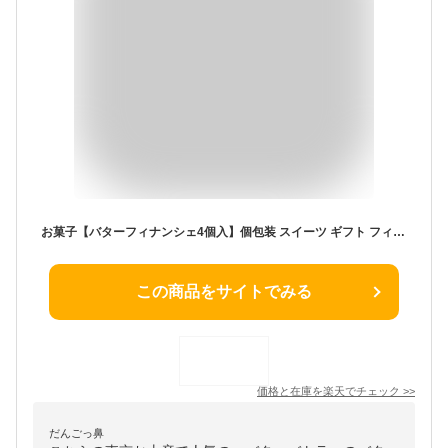
お菓子【バターフィナンシェ4個入】個包装 スイーツ ギフト フィナンシェ 焼き菓子 洋菓子 内祝い お祝い 出産祝い お礼 可愛い 職場 退職 菓子折り ご挨拶 東京 お土産 プレゼント バターバトラー お中元 夏ギフト 暑中見舞い
この商品をサイトでみる
価格と在庫を
楽天
でチェック
>>
だんごっ鼻