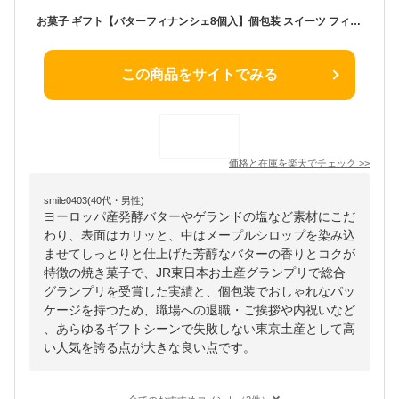
お菓子 ギフト【バターフィナンシェ8個入】個包装 スイーツ フィナンシェ 焼き菓子 洋菓子 内祝い お祝い お礼 可愛い おしゃれ 職場 ご挨拶 東京 お土産 人気 プレゼント バターバトラー お供え お中元 夏ギフト 暑中見舞い
この商品をサイトでみる
価格と在庫を
楽天
でチェック
>>
smile0403(40代・男性)
ヨーロッパ産発酵バターやゲランドの塩など素材にこだ
わり、表面はカリッと、中はメープルシロップを染み込
ませてしっとりと仕上げた芳醇なバターの香りとコクが
特徴の焼き菓子で、JR東日本お土産グランプリで総合
グランプリを受賞した実績と、個包装でおしゃれなパッ
ケージを持つため、職場への退職・ご挨拶や内祝いなど
、あらゆるギフトシーンで失敗しない東京土産として高
い人気を誇る点が大きな良い点です。