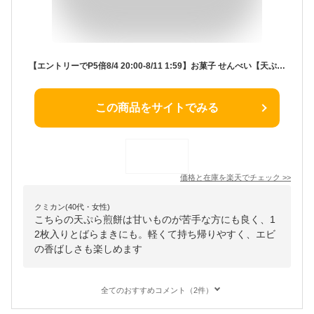
【エントリーでP5倍8/4 20:00-8/11 1:59】お菓子 せんべい【天ぷらせんべい12枚入】 築地ちとせ 和菓子 焼き菓子 煎餅 ギフト 個包装 内祝い お祝い お祝い返し 出産祝い 結婚祝い お礼 職場 退職 菓子折り ご挨拶 香典返し 快気祝い 人気 東京土産 夏ギフト 暑中見舞い
この商品をサイトでみる
価格と在庫を
楽天
でチェック
>>
クミカン(40代・女性)
こちらの天ぷら煎餅は甘いものが苦手な方にも良く、1
2枚入りとばらまきにも。軽くて持ち帰りやすく、エビ
の香ばしさも楽しめます
全てのおすすめコメント（2件）