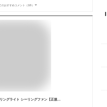
てのおすすめコメント（3件）
【2大特典付き】シーリングライト シーリングファン【正規店】サーキュライト シーリングファンライト 6畳 サーキュレーター おしゃれ 照明 リモコン LED DCモーター 天井照明 薄型 電球色 省エネ 逆回転 DCC-SW06EC［ CIRCULIGHT EZシリーズ 調光調色 6畳タイプ ］