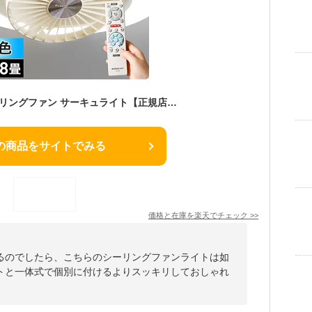
【2大特典付き】シーリングファン サーキュライト【正規店】照明 ファン付き 首振り シーリングライト シーリングファンライト 8畳用 おしゃれ リモコン 調光 LED 扇風機 逆回転 静か 天井照明 薄型 リビング DCC-SW08EC［ CIRCULIGHT EZシリーズ 調光調色 8畳タイプ ］
の商品をサイトでみる
価格と在庫を
楽天
でチェック
>>
るのでしたら、こちらのシーリングファンライトは如
トと一体式で個別に付けるよりスッキリしておしゃれ