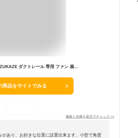
[20％OFFクーポン]UZUKAZE ダクトレール 専用 ファン 扇風機 リモコン付き 首振り 小型 軽量 レールファン シーリングファン サーキュレーター換気 送風 おしゃれ コンパクト インテリア 天井 寝室 リビング ダクトレールファン ウズカゼ RAILFAN SRF-250 スワン電器
の商品をサイトでみる
価格と在庫を
楽天
でチェック
>>
ルがあり、お好きな位置に設置出来ます。小型で角度