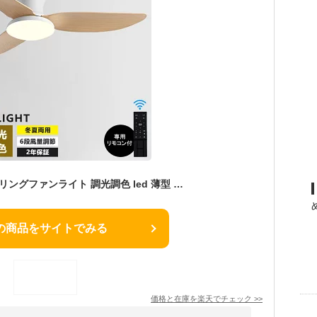
【楽天1位達成】シーリングファンライト 調光調色 led 薄型 北欧 リモコン操作 シーリングファン リビング dcモーター 小型 空気循環 軽量 6畳 8畳 10畳 12畳 ファン固定 扇風機付き 和室 電気 照明器具 省エネ 天井直付灯 サーキュレーター
の商品をサイトでみる
価格と在庫を
楽天
でチェック
>>