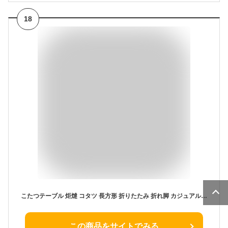
18
こたつテーブル 炬燵 コタツ 長方形 折りたたみ 折れ脚 カジュアルこたつ コンパクト おしゃれ 90×60cm カジュアル センター リビング かわいい シンプル 北欧 1人暮らし カジュアル 鏡面 マットカラー 省エネ ヒーター 電気代節約 節電
この商品をサイトでみる