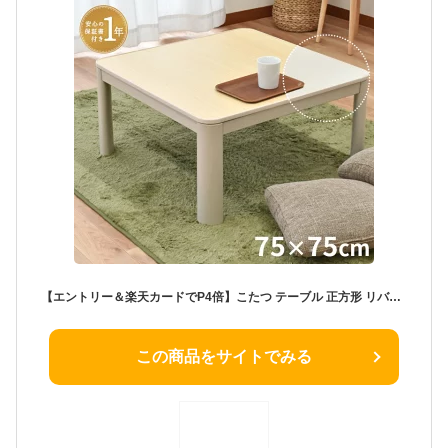
【エントリー＆楽天カードでP4倍】こたつ テーブル 正方形 リバーシブル 一人用 1年間保証 75×75cm 「YUASA ユアサプライムス カジュアルコタツ」 こたつ本体 天板 オフホワイト&木目調 シンプル おしゃれ 一人暮らし 白色 家具調 コタツ 炬燵 台 机 節電
この商品をサイトでみる