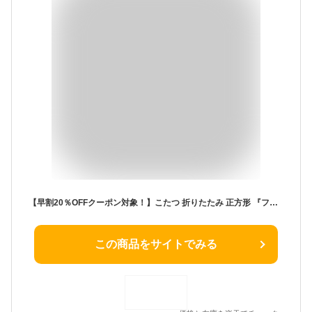
【早割20％OFFクーポン対象！】こたつ 折りたたみ 正方形 『フラットヒーター折れ脚こたつ 〔フラットモリス〕 60x60cm』コタツ テーブル リビングテーブル 座卓 ローテーブル 節電 木製 継ぎ足 おしゃれ 炬燵 こたつテーブル テレワーク
この商品をサイトでみる