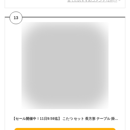
全てのおすすめコメント
(
1
件)
>
13
【セール開催中！11日9:59迄】 こたつ セット 長方形 テーブル 掛け布団 おしゃれ 105×75cm 折りたたみ こたつ2点セット こたつセット こたつ布団セット こたつテーブル コタツ 炬燵 洗える こたつ布団 コンパクト リビング 布団 暖房器具 エコ家電 節電対策 TBL500340