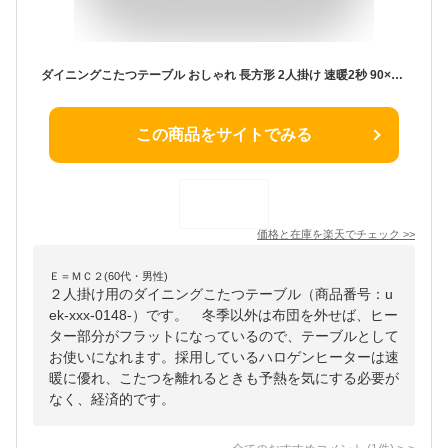
ダイニングこたつテーブル おしゃれ 長方形 2人掛け 速暖2秒 90×75 こたつ ハイタイプ テーブル 省スペース コンパクト ハイコタツ 省エネ 暖房 節電 手元コントローラー付き ハロゲンヒーター 即暖 速暖 2人用 1人用 北欧 ダイニングテーブル 正方形
この商品をサイトでみる
価格と在庫を
楽天
でチェック
>>
Ｅ＝ＭＣ２(60代・男性)
２人掛け用のダイニングこたつテーブル（商品番号：u
ek-xxx-0148-）です。 冬季以外は布団を外せば、ヒー
ター部分がフラットになっているので、テーブルとして
お使いになれます。採用しているハロゲンヒーターは速
暖に優れ、こたつを離れるときも予熱を気にする必要が
なく、経済的です。