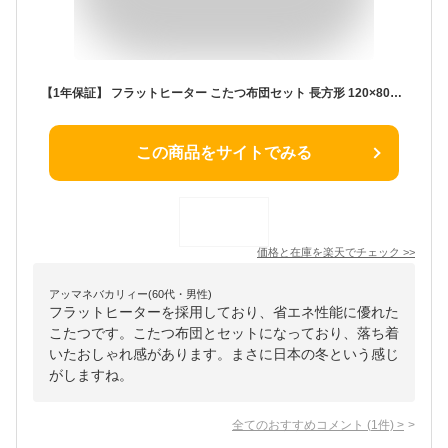
【1年保証】 フラットヒーター こたつ布団セット 長方形 120×80cm こたつセット こたつ セット こたつ テーブル こたつふとん セット こたつ机 こたつ布団 2点セット 布団セット おしゃれ 一人暮らし 二人用 一人用 省エネ フラットヒーターこたつ リビングこたつ
この商品をサイトでみる
価格と在庫を
楽天
でチェック
>>
アッマネバカリィー(60代・男性)
フラットヒーターを採用しており、省エネ性能に優れた
こたつです。こたつ布団とセットになっており、落ち着
いたおしゃれ感があります。まさに日本の冬という感じ
がしますね。
全てのおすすめコメント
(
1
件)
>