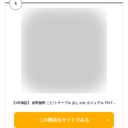
5
【1年保証】 送料無料 こたつ テーブル おしゃれ カジュアル 75×75cm 正方形 コタツ 白 黒 天板 ヒーターユニット メトロ 一人暮らし 石目調 木目 白木 シンプル リバーシブル ローテーブル 角丸
この商品をサイトでみる