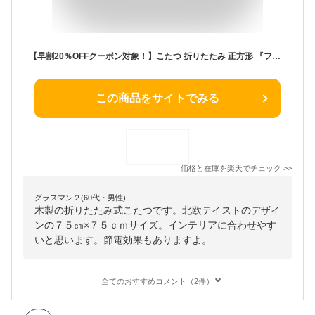
【早割20％OFFクーポン対象！】こたつ 折りたたみ 正方形 『フラットヒーター折れ脚こたつ 〔フラットモリス〕 75x75cm』コタツ テーブル リビングテーブル 座卓 ローテーブル 節電 木製 継ぎ足 おしゃれ 炬燵 こたつテーブル テレワーク
この商品をサイトでみる
価格と在庫を
楽天
でチェック
>>
グラスマン２(60代・男性)
木製の折りたたみ式こたつです。北欧テイストのデザイ
ンの７５㎝×７５ｃｍサイズ。インテリアに合わせやす
いと思います。節電効果もありますよ。
全てのおすすめコメント（2件）