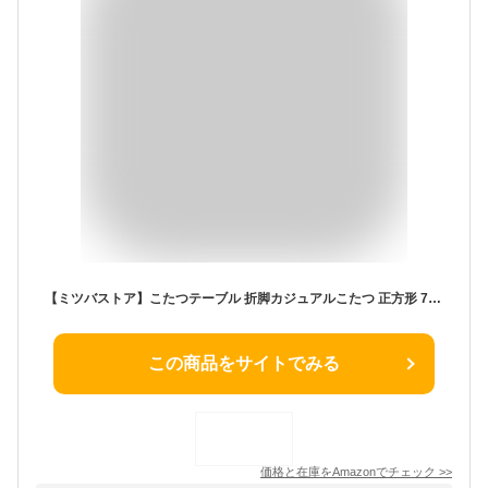
【ミツバストア】こたつテーブル 折脚カジュアルこたつ 正方形 75×75 コタツ 折れ足 折りたたみ 炬燵 火燵 テーブル 木目 白木 シンプル コンパクト 一人暮らし 省エネ 節電 ktc7575-ptbk
この商品をサイトでみる
価格と在庫を
Amazon
でチェック
>>