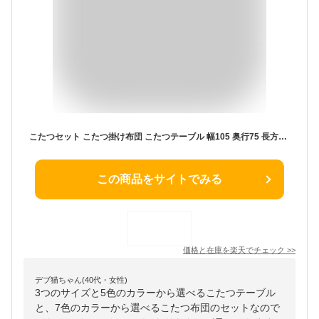
こたつセット こたつ掛け布団 こたつテーブル 幅105 奥行75 長方形 布団セット コンパクト オールシーズン 省スペース電気こたつ おしゃれ テーブル こたつ布団 ふとん 日本製ヒーター 暖房 洗える 掛け布団 木目調 リビング 節電 省エネ 一人暮らし 北欧
この商品をサイトでみる
価格と在庫を
楽天
でチェック
>>
デブ猫ちゃん(40代・女性)
3つのサイズと5色のカラーから選べるこたつテーブル
と、7色のカラーから選べるこたつ布団のセットなので