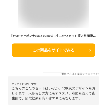
【5%offクーポン★10/17 09:59まで】こたつ セット 長方形 薄掛け コタツ こたつ台セット こたつ布団 テーブル 布団 2点セット ヴィンテージ 「 薄掛先染めこたつ掛台2点セット 」 台：80×60cm 洗える おしゃれ 北欧 コタツ布団 節電 省エネ
この商品をサイトでみる
価格と在庫を
楽天
でチェック
>>
クミカン(40代・女性)
こちらのこたつセットはいかが。北欧風のデザインもお
しゃれで一人暮らしの方にもオススメ。布団も洗えて衛
生的で、節電効果も高く省エネにもなります。