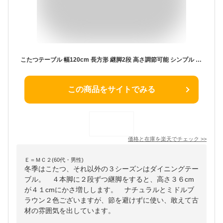
こたつテーブル 幅120cm 長方形 継脚2段 高さ調節可能 シンプル 座卓 節電 省エネ インテリア おしゃれ 北欧 リビング ダイニング コタツ 炬燵 木製 センターテーブル ローテーブル コンパクト(代引不可)【送料無料】
この商品をサイトでみる
価格と在庫を
楽天
でチェック
>>
Ｅ＝ＭＣ２(60代・男性)
冬季はこたつ、それ以外の３シーズンはダイニングテー
ブル。 ４本脚に２段ずつ継脚をすると、高さ３６cm
が４１cmにかさ増しします。 ナチュラルとミドルブ
ラウン２色ございますが、節を避けずに使い、敢えて古
材の雰囲気を出しています。