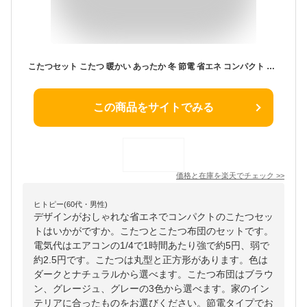
こたつセット こたつ 暖かい あったか 冬 節電 省エネ コンパクト 省スペース おしゃれ 北欧 かわいい 丸 丸型 正方形 68×68こたつテーブル こたつ掛け布団 こたつ布団 リバーシブル 新生活 テーブル こたつ布団 リバーシブル 洗える 洗濯可 57535100
この商品をサイトでみる
価格と在庫を
楽天
でチェック
>>
ヒトピー(60代・男性)
デザインがおしゃれな省エネでコンパクトのこたつセッ
トはいかがですか。こたつとこたつ布団のセットです。
電気代はエアコンの1/4で1時間あたり強で約5円、弱で
約2.5円です。こたつは丸型と正方形があります。色は
ダークとナチュラルから選べます。こたつ布団はブラウ
ン、グレージュ、グレーの3色から選べます。家のイン
テリアに合ったものをお選びください。節電タイプでお