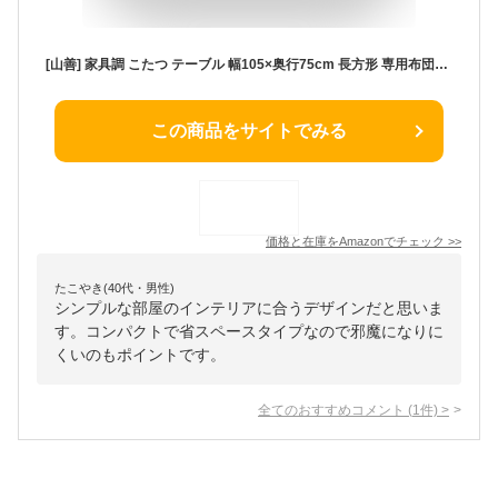
[山善] 家具調 こたつ テーブル 幅105×奥行75cm 長方形 専用布団セット 高さ4段階調節 ファン付きヒーター 中間入切スイッチ 天然木 継脚 ウォルナットブラウン GEXN-F105H4N(WBR)-FSET
この商品をサイトでみる
価格と在庫を
Amazon
でチェック
>>
たこやき(40代・男性)
シンプルな部屋のインテリアに合うデザインだと思いま
す。コンパクトで省スペースタイプなので邪魔になりに
くいのもポイントです。
全てのおすすめコメント
(
1
件)
>