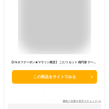
【5％オフクーポン★マラソン限定】 こたつ セット 楕円形 テーブル 布団 2点セット 「 薄掛先染めこたつ 掛台2点セット 」 台：75×105cm楕円形 綿 100% 洗える こたつ布団 こたつテーブル おしゃれ 北欧 コタツ 薄掛け布団 薄手 節電 省エネ かわいい
この商品をサイトでみる
価格と在庫を
楽天
でチェック
>>