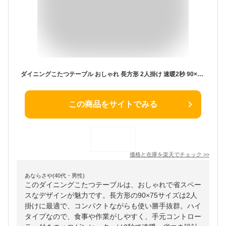
ダイニングこたつテーブル おしゃれ 長方形 2人掛け 速暖2秒 90×75 こたつ ハイタイプ テーブル 省スペース コンパクト ハイコタツ 省エネ 暖房 節電 手元コントローラー付き ハロゲンヒーター 即暖 速暖 2人用 1人用 北欧 ダイニングテーブル 正方形
この商品をサイトでみる
価格と在庫を
楽天
でチェック
>>
あならさや(40代・男性)
このダイニングこたつテーブルは、おしゃれで省スペー
スなデザインが魅力です。長方形の90×75サイズは2人
掛けに最適で、コンパクトながらも使い勝手抜群。ハイ
タイプなので、食事や作業がしやすく、手元コントロー