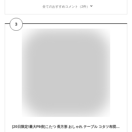
全てのおすすめコメント（2件）
3
[20日限定!最大P8倍]こたつ 長方形 おしゃれ テーブル コタツ布団 一人用 コタツ こたつテーブル リビングこたつ ダイニングこたつ こたつセット 冬 省エネ 節電 こたつ布団 布団 北欧 布団セット 洗える 洗濯可 80×60cm 日本製ヒーター SJ-K05-IR[PO]