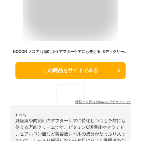
NOCOR ノコア (お試し用) アフターケアにも使える ボディクリーム (妊婦さん が 喜ぶ プレゼント) オーガニック 国産 猫背線 日本製 ネロリ (フローラルオレンジ) 低刺激 (お試し用30g 1個)
この商品をサイトでみる
価格と在庫を
Amazon
でチェック
>>
Turkey
妊娠線や肉割れのアフターケアに特化しつつも予防にも
使える万能クリームです。ビタミンC誘導体やセラミド
、ヒアルロン酸など美容液レベルの成分がたっぷり入っ
ていて、しっかり保湿しながらお肌にハリと透明感を与