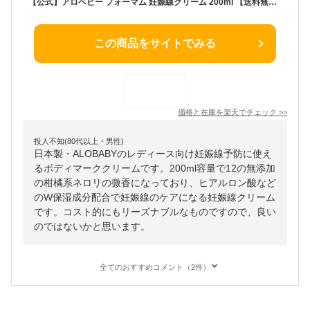
【公式】アロベビー フォーマム 妊娠線クリーム 200ml 【送料無料】肉割れ ボディマーククリーム 妊娠 妊娠線 妊娠線クリーム 妊娠線ケアクリーム ストレッチマーク マタニティ オーガニック 国産 ALOBABY alobaby
この商品をサイトでみる
価格と在庫を
楽天
でチェック
>>
投人不知(80代以上・男性)
日本製・ALOBABYのレディース向け妊娠線予防に使え
るボディマーククリームです。200ml容量で12の無添加
の柑橘系ネロリの微香になっており、ヒアルロン酸など
のW保湿成分配合で妊娠線のケアになる妊娠線クリーム
です。コスト的にもリーズナブルなものですので、良い
のではないかと思います。
全てのおすすめコメント（2件）