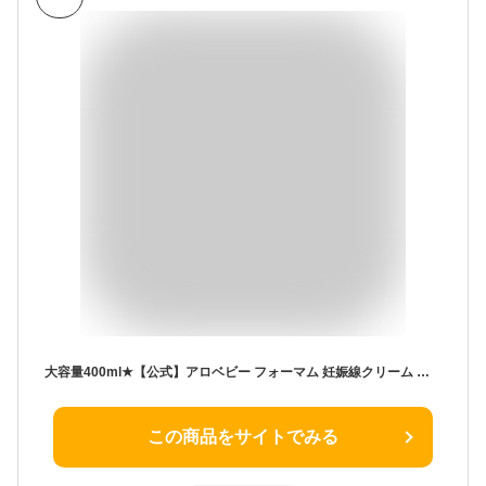
大容量400ml★【公式】アロベビー フォーマム 妊娠線クリーム お得用サイズ【送料無料】ボディマーククリーム ストレッチマーク マタニティ オーガニック 国産 ALOBABY alobaby マタニティクリーム
この商品をサイトでみる