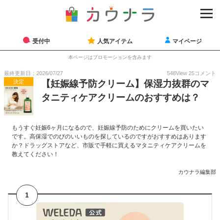
受付中
人気アイテム
マイページ
本ページはプロモーションを含みます
最終更新日：2026/07/27
548
View
25
コメント
決定
【妊娠線予防クリーム】保湿力抜群のマ
タニティケアクリームのおすすめは？
もうすぐ妊娠6ヶ月になるので、妊娠線予防のためにクリームを買いたい
です。高保湿でのびのいいものを探しているのですがおすすめはあります
か？ドラッグストアなど、市販で手軽に買えるマタニティケアクリームを
教えてください！
カウナラ編集部
1