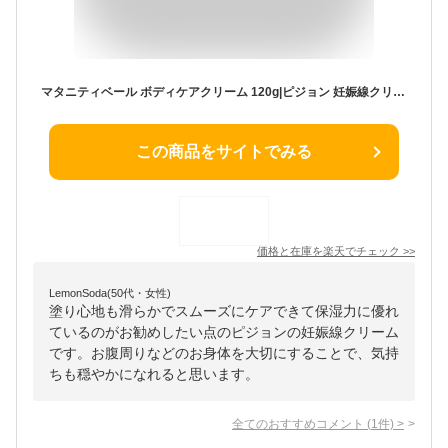
マタニティベール ボディケアクリーム 120g|ピジョン 妊娠線クリーム マタニティクリーム クリーム ボディクリーム スキンケア ボディケア 保湿 保湿クリーム 妊娠線 妊娠中 グッズ マタニティ マタニティー マタニティー用品 マタニティ用品 スキンケアクリーム
この商品をサイトでみる
価格と在庫を
楽天
でチェック
>>
LemonSoda(50代・女性)
塗り心地も滑らかでスムーズにケアできて保湿力に優れ
ているのがお勧めしたい点のピジョンの妊娠線クリーム
です。お腹周りなどのお身体を大切にすることで、気持
ちも穏やかになれると思います。
全てのおすすめコメント
(
1
件)
>