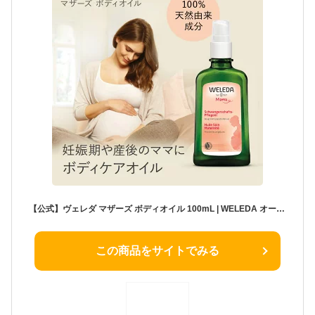
【公式】ヴェレダ マザーズ ボディオイル 100mL | WELEDA オーガニック マタニティストレッチマークオイル 妊娠線 マッサージオイル オイル 産前 産後 ギフト プレゼント
この商品をサイトでみる