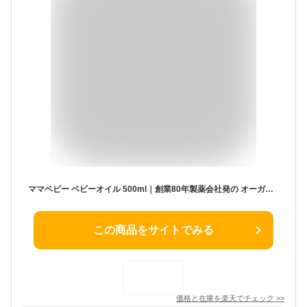
ママベビー ベビーオイル 500ml｜創業80年製薬会社発の オーガニック 品質｜お風呂後の保湿 おへそ・お尻周りのお掃除用｜ベビー マッサージ 妊娠線ケア ヘアオイル [皮膚アレルギーテスト済]マッサージオイル 妊婦
この商品をサイトでみる
価格と在庫を
楽天
でチェック
>>