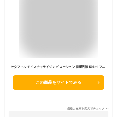
セタフィル モイスチャライジング ローション 保湿乳液 591ml フェイス＆ボディ 無香料 低刺激 乾燥肌 敏感肌 Cetaphil
この商品をサイトでみる
価格と在庫を
楽天
でチェック
>>