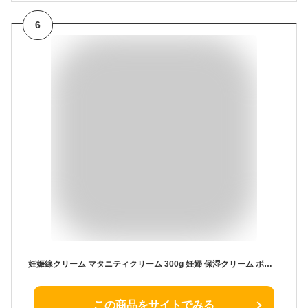
6
妊娠線クリーム マタニティクリーム 300g 妊婦 保湿クリーム ボディクリーム 無添加 日本製 産前 産後 ボディケア ベビー 赤ちゃん 低刺激 敏感肌 ストレッチマークケア うるおい 保湿 クリーム ポンプ ピュアマテリエ
この商品をサイトでみる