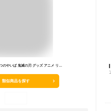
[TWINKANIME] きめつのやいば 鬼滅の刃 グッズ アニメ リング Demon Slayer Rings 国際標準シルバー925 指輪 フリーサイズ 耐久性あり 長持ち プレゼント全28種
類似商品を探す