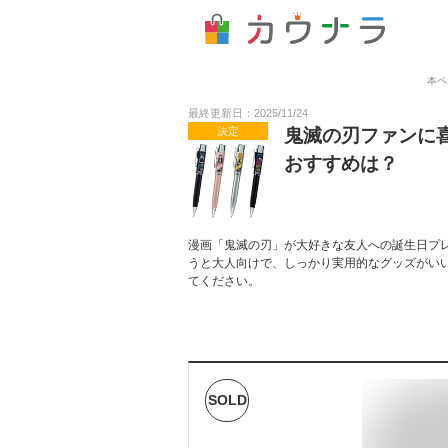
本ペ
最終更新日：2025/11/24
決定
鬼滅の刃ファンに
おすすめは？
漫画「鬼滅の刃」が大好きな友人への誕生日プ
うと大人向けで、しっかり実用的なグッズがい
てください。
SOLD