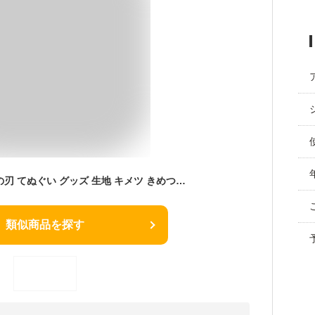
手ぬぐい 5枚組 鬼滅の刃 てぬぐい グッズ 生地 キメツ きめつのやいば 炭治郎 ハンカチ ガーゼ かっこいい タオル 男の子 女の子 子ども キャラクター キッズ 子供 炭治郎 ねずこ 人気 手拭い 【b1263】
類似商品を探す