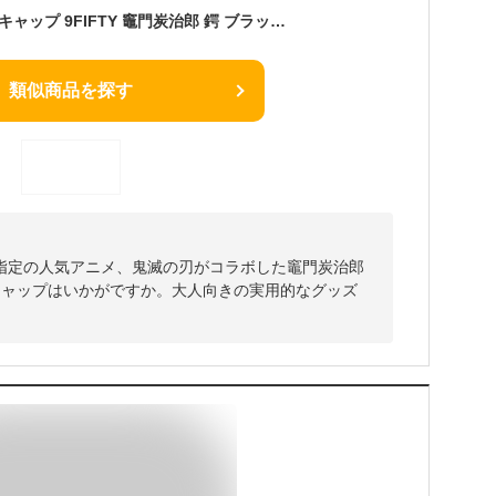
ニューエラ 鬼滅の刃 キャップ 9FIFTY 竈門炭治郎 鍔 ブラック × パイングリーン 12864458 【あす楽対応】
類似商品を探す
指定の人気アニメ、鬼滅の刃がコラボした竈門炭治郎
キャップはいかがですか。大人向きの実用的なグッズ