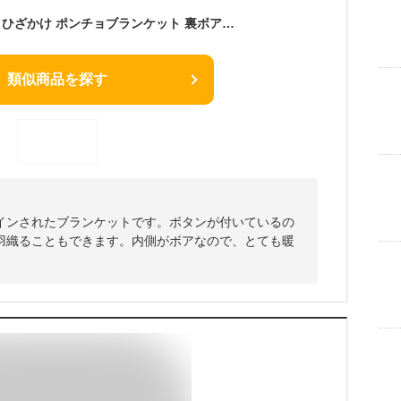
鬼滅の刃 グッズ 毛布 ひざかけ ポンチョブランケット 裏ボア あったか用品 あったかグッズ クリスマスプレゼント pz-kimetu05【SS】
類似商品を探す
インされたブランケットです。ボタンが付いているの
羽織ることもできます。内側がボアなので、とても暖