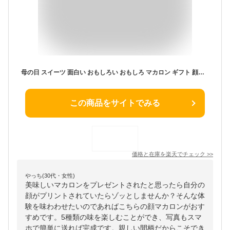
母の日 スイーツ 面白い おもしろい おもしろ マカロン ギフト 顔マカロン 5個入 顔 マカロン お菓子 子供 贈り物 お返し 記念日 誕生日プレゼント プチギフト 詰め合わせ セット お取り寄せ 写真入り オリジナル 美味しい 個包装 有名 焼き菓子
この商品をサイトでみる
価格と在庫を
楽天
でチェック
>>
やっち(30代・女性)
美味しいマカロンをプレゼントされたと思ったら自分の
顔がプリントされていたらゾッとしませんか？そんな体
験を味わわせたいのであればこちらの顔マカロンがおす
すめです。5種類の味を楽しむことができ、写真もスマ
ホで簡単に送れば完成です。親しい間柄だからこそでき