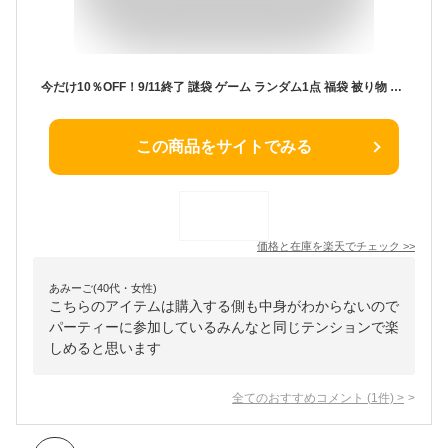
今だけ10％OFF！9/11終了 謎袋 ゲーム ランダム1点 福袋 被り物 おもしろグッズ コスプレ 衣装 面白い パーティーゲーム ゲーム 宴会ゲーム 誕生日プレゼント 男性 玩具 おもちゃ おもしろ パーティーグッズ ドッキリ グッズ どっきり 悪ふざけ
この商品をサイトでみる
価格と在庫を
楽天
でチェック
>>
あみーご(40代・女性)
こちらのアイテムは購入する側も中身がわからないので
パーティーに参加しているみんなと同じテンションで楽
しめると思います
全てのおすすめコメント
(
1
件)
>