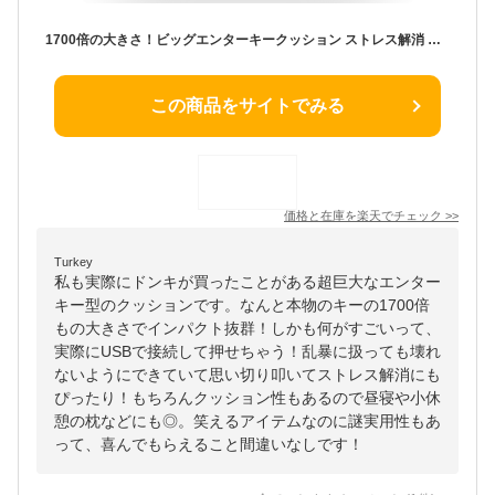
1700倍の大きさ！ビッグエンターキークッション ストレス解消 巨大 大きい 枕 パソコン PC USB接続 おもしろグッズ デスクワーク クッション 休憩 お昼寝 インテリア プレゼント ギフト 贈り物 黒
この商品をサイトでみる
価格と在庫を
楽天
でチェック
>>
Turkey
私も実際にドンキが買ったことがある超巨大なエンター
キー型のクッションです。なんと本物のキーの1700倍
もの大きさでインパクト抜群！しかも何がすごいって、
実際にUSBで接続して押せちゃう！乱暴に扱っても壊れ
ないようにできていて思い切り叩いてストレス解消にも
ぴったり！もちろんクッション性もあるので昼寝や小休
憩の枕などにも◎。笑えるアイテムなのに謎実用性もあ
って、喜んでもらえること間違いなしです！