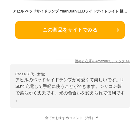
アヒル ベッドサイドランプ YuanDian LEDライトナイトライト 授乳ライト タイマ設定 かわいい 調光 プニプニ テーブルランプ 夜間ライト プレゼント 枕元 USB 充電 安全ABS+シリコン製 間接照明 電球色 出産祝い
この商品をサイトでみる
価格と在庫を
Amazon
でチェック
>>
Chess(50代・女性)
アヒルのベッドサイドランプが可愛くて楽しいです。U
SBで充電して手軽に使うことができます。シリコン製
で柔らかく丈夫です。光の色合いを変えられて便利です
。
全てのおすすめコメント（2件）