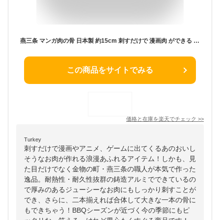
燕三条 マンガ肉の骨 日本製 約15cm 刺すだけで 漫画肉 ができる 耐熱 骨のみ 1本入り 繰り返し使える 繰り返し使える マンガ肉 骨 マンモスの肉 骨 代用 マンガ飯 漫画肉ノ骨 串 バーベキュー 便利 グッズ アウトドア BBQ キャンプ ハロウィン クリスマス パーティー 料理
この商品をサイトでみる
価格と在庫を
楽天
でチェック
>>
Turkey
刺すだけで漫画やアニメ、ゲームに出てくるあのおいし
そうなお肉が作れる浪漫あふれるアイテム！しかも、見
た目だけでなく金物の町・燕三条の職人が本気で作った
逸品。耐熱性・耐久性抜群の鋳造アルミでできているの
で厚みのあるジューシーなお肉にもしっかり刺すことが
でき、さらに、二本揃えれば合体して大きな一本の骨に
もできちゃう！BBQシーズンが近づく今の季節にもピ