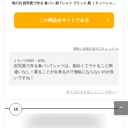
母の日 顔写真で作る 食パン 顔 Tシャツ ブラック 黒［ ティーシャツ オリジナルtシャツ 面白いtシャツ おもしろtシャツ おもしろい グッズ 誕生日プレゼント オーダーメイド メンズ レディース キッズ 子供 お揃い 名入れ 写真入り 写真プリント プレゼント ］
この商品をサイトでみる
価格と在庫を
楽天
でチェック
>>
トモゾウ(50代・女性)
顔写真で作る食パンTシャツは、面白くてウケること間
違いなし！着ることが出来るので無駄にならないのが良
いですね！
全てのおすすめコメント
(
1
件)
>
18