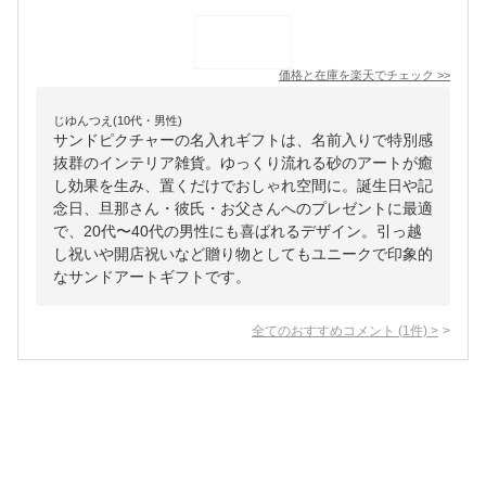
価格と在庫を
楽天
でチェック
>>
じゆんつえ(10代・男性)
サンドピクチャーの名入れギフトは、名前入りで特別感
抜群のインテリア雑貨。ゆっくり流れる砂のアートが癒
し効果を生み、置くだけでおしゃれ空間に。誕生日や記
念日、旦那さん・彼氏・お父さんへのプレゼントに最適
で、20代〜40代の男性にも喜ばれるデザイン。引っ越
し祝いや開店祝いなど贈り物としてもユニークで印象的
なサンドアートギフトです。
全てのおすすめコメント
(
1
件)
>