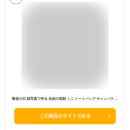
敬老の日 顔写真で作る 自由の笑顔 ミニ トートバッグ キャンバス エコバッグ 帆布［オリジナルトートバッグ 面白い おもしろい おもしろグッズ 面白グッズ メンズ レディース 小さめ 名入れ 名前入れ 写真入り 写真プリント 誕生日プレゼント 贈り物］(gift)(gift5)
この商品をサイトでみる