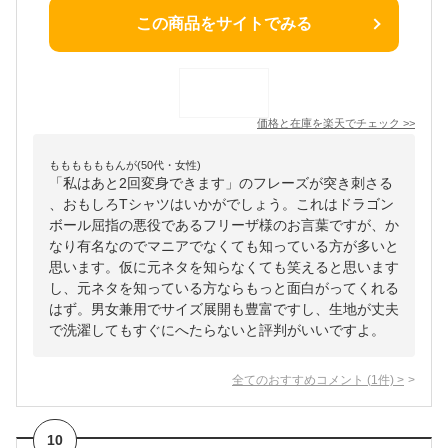
この商品をサイトでみる
価格と在庫を
楽天
でチェック
>>
ももももももんが(50代・女性)
「私はあと2回変身できます」のフレーズが突き刺さる
、おもしろTシャツはいかがでしょう。これはドラゴン
ボール屈指の悪役であるフリーザ様のお言葉ですが、か
なり有名なのでマニアでなくても知っている方が多いと
思います。仮に元ネタを知らなくても笑えると思います
し、元ネタを知っている方ならもっと面白がってくれる
はず。男女兼用でサイズ展開も豊富ですし、生地が丈夫
で洗濯してもすぐにへたらないと評判がいいですよ。
全てのおすすめコメント
(
1
件)
>
10