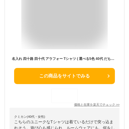
名入れ 四十路 四十代 アラフォー Tシャツ ( 選べる5色 40代 だものシリーズ )( 選べる落款 ) 40歳 プレゼント 誕生日 プレゼント 面白い バースデー メンズ レディース しゃれもん
この商品をサイトでみる
価格と在庫を
楽天
でチェック
>>
クミカン(40代・女性)
こちらのユニークなTシャツは着ているだけで突っ込ま
れそう。遊び心も感じられ、ルームウェアにも。何をし