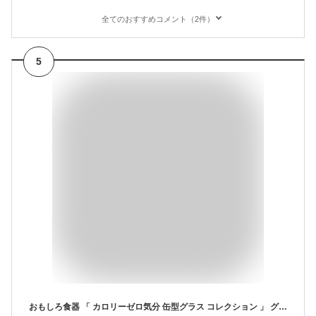
全てのおすすめコメント（2件）
5
おもしろ食器 「 カロリーゼロ気分 缶型グラス コレクション 」 グラス 約360ml 食器 お酒好き プレゼント 男性 女性 お父さん 誕生日プレゼント 父の日プレゼント 雑貨 面白い 退職祝い 忘年会 日本製 SAN4250