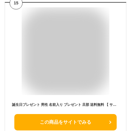
15
誕生日プレゼント 男性 名前入り プレゼント 旦那 送料無料 【 サンドピクチャー 】 名入れ ギフト インテリア 雑貨 おしゃれ 置物 癒し サンドアート 砂絵 名入り 彼氏 記念日 お父さん 誕生日 20代 30代 40代 おもしろ 面白い 引っ越し祝い 開店祝い 贈り物
この商品をサイトでみる