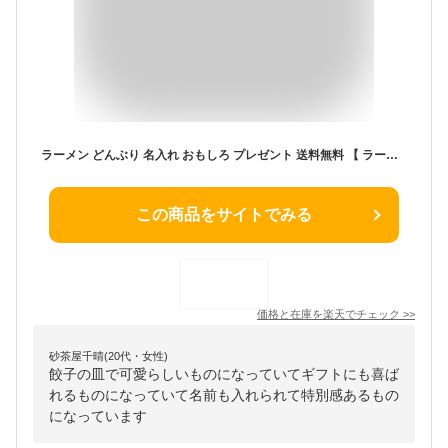
ラーメン どんぶり 名入れ おもしろ プレゼント 送料無料 【 ラーメン丼ぶり と 餃子皿 セット 】 名前入り ギフト 誕生日プレゼント 男性 20代 30代 40代 面白い 食器 中華皿 中華料理 父 友達 彼氏 旦那 誕生日 還暦 祝い 名前 入り 入れ Present Gift 新生活 母の日
この商品をサイトでみる
価格と在庫を
楽天
でチェック
>>
砂茶屋千晴(20代・女性)
餃子の皿で可愛らしいものになっていてギフトにも喜ば
れるものになっていて名前も入れられて特別感あるもの
になっています