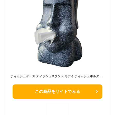
ティッシュケース ティッシュスタンド モアイ ティッシュホルダー おもしろ雑貨 ビッグモアイ モアイ像 誕生日プレゼント 男性 女性 面白い 開運グッズ オブジェ 目立つ
この商品をサイトでみる