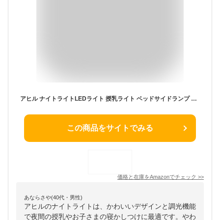
アヒル ナイトライトLEDライト 授乳ライト ベッドサイドランプ タイマ設定 かわいい 調光 プニプニ テーブルランプ 夜間ライト プレゼント 枕元 USB 充電 安全ABS+シリコン製 間接照明 電球色 出産祝い
この商品をサイトでみる
価格と在庫を
Amazon
でチェック
>>
あならさや(40代・男性)
アヒルのナイトライトは、かわいいデザインと調光機能
で夜間の授乳やお子さまの寝かしつけに最適です。やわ