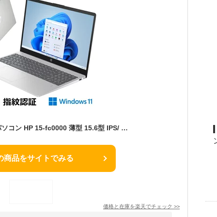
【新品】 HP ノートパソコン HP 15-fc0000 薄型 15.6型 IPS/ Ryzen 5 (Corei7 同等性能）/ メモリ 16GB / SSD512GB/ Windows 11/ Webカメラ/ Office付き選択可能 / 指紋認証/ ナチュラルシルバー
の商品をサイトでみる
価格と在庫を
楽天
でチェック
>>