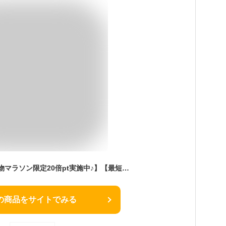
【公式・新品:お買い物マラソン限定20倍pt実施中♪】【最短翌日配達】ノートパソコン office付き 新品 おすすめ 富士通 FMV Lite AHシリーズ WA1/H3 【WEBオリジナルベースモデル】15.6型 Windows11 Home Celeron メモリ8GB SSD 256GB office 搭載モデル FMVWH3A112_RK
の商品をサイトでみる