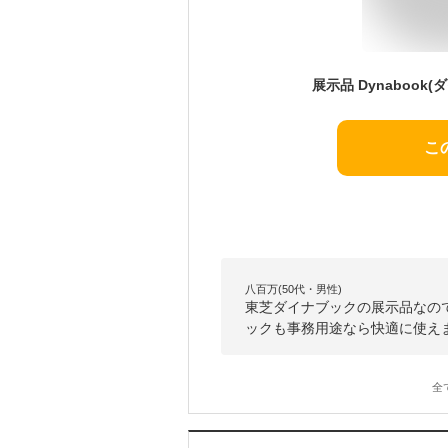
こ
八百万(50代・男性)
東芝ダイナブックの展示品なの
ックも事務用途なら快適に使え
全