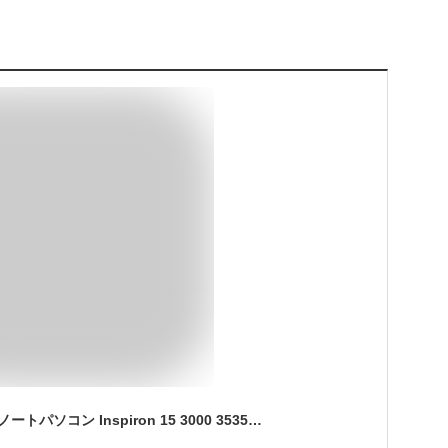
【新品】 DELL デル ノートパソコン Inspiron 15 3000 3535 15.6型FHD / Ryzen 5 7520U/ メモリ 8GB/ SSD 512GB / Windows 11 / Office付き選択可能 / プラチナシルバー