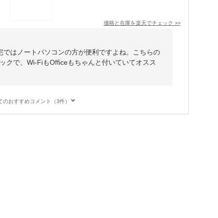
価格と在庫を
楽天
でチェック
>>
宅ではノートパソコンの方が便利ですよね。こちらの
クで、Wi-FiもOfficeもちゃんと付いていてオスス
てのおすすめコメント（3件）