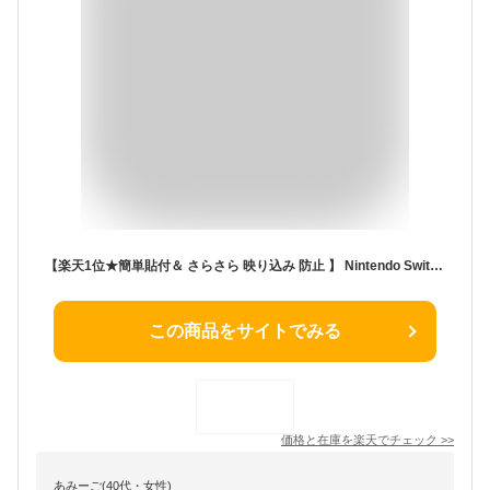
【楽天1位★簡単貼付＆ さらさら 映り込み 防止 】 Nintendo Switch ガラスフィルム Swtich2 スイッチ2 フィルム 保護フィルム 2枚セット ガイド枠 付き 反射防止 アンチグレア 有機EL 任天堂 スイッチ 保護 液晶保護 ガラス | ジョイコン コントローラー ケース 併用可
この商品をサイトでみる
価格と在庫を
楽天
でチェック
>>
あみーご(40代・女性)