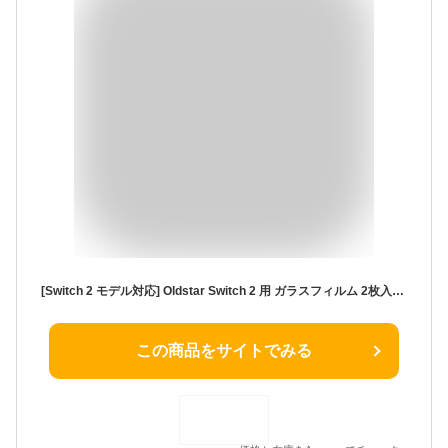
[Switch 2 モデル対応] Oldstar Switch 2 用 ガラスフィルム 2枚入り 画面 保護フィルム 2025強化ガラス 高硬度9H 日本硝子素材 指紋防止 耐衝撃 飛散防止 2.5Dラウンドエッジ加工 気泡ゼロ 自動吸着 ドック対応
この商品をサイトでみる