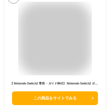
【 Nintendo Switch2 専用 ・ガイド枠付】 Nintendo Switch2 ガラスフィルム マット アンチグレア 保護フィルム 任天堂 スイッチ2 フィルム 強化ガラス 液晶フィルム Switch2 フィウメ 簡単貼り 画面保護 強化ガラスフィルム 10H 反射防止 貼るピタ マジック 貼り方
この商品をサイトでみる