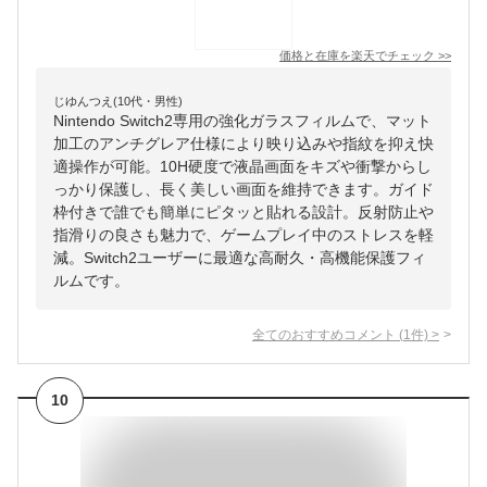
価格と在庫を
楽天
でチェック
>>
じゆんつえ(10代・男性)
Nintendo Switch2専用の強化ガラスフィルムで、マット
加工のアンチグレア仕様により映り込みや指紋を抑え快
適操作が可能。10H硬度で液晶画面をキズや衝撃からし
っかり保護し、長く美しい画面を維持できます。ガイド
枠付きで誰でも簡単にピタッと貼れる設計。反射防止や
指滑りの良さも魅力で、ゲームプレイ中のストレスを軽
減。Switch2ユーザーに最適な高耐久・高機能保護フィ
ルムです。
全てのおすすめコメント
(
1
件)
>
10