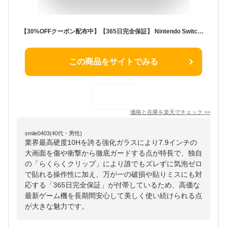
【30%OFFクーポン配布中】【365日完全保証】 Nintendo Switch2 保護フィルム 任天堂 Switch2 フィルム スイッチ2 保護フィルム 7.9インチ ガラスフィルム フィルム 10H ガラスザムライ 液晶保護フィルム OVER`s オーバーズ TP01
この商品をサイトでみる
価格と在庫を
楽天
でチェック
>>
smile0403(40代・男性)
業界最高硬度10Hを誇る強化ガラスにより7.9インチの
大画面を傷や衝撃から徹底ガードする点が特長で、独自
の「らくらくクリップ」により誰でもズレずに気泡ゼロ
で貼れる操作性に加え、万が一の破損や貼りミスにも対
応する「365日完全保証」が付帯しているため、高価な
最新ゲーム機を長期間安心して美しく使い続けられる点
が大きな魅力です。