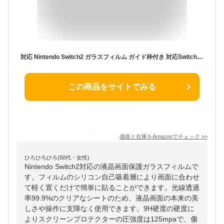
対応 Nintendo Switch2 ガラスフィルム ガイド枠付き 対応Switch 2 2025 【7.9インチ】指紋防止 【2* フィルム+ 1*ガイド枠付き + 1*取り除き発泡板】国産旭硝子材質 薄型 強化ガラス 保護 高光沢 さらさら 液晶 ガラス ケース 9H硬度 厚さ0.26mm超薄型 高透過率 気泡なし ラウンドエッジ加工 簡単貼り付け 3D Touch対応 SENXLLSwitch2-G21
この商品をサイトでみる
価格と在庫を
Amazon
でチェック
>>
ひろひろひろ(50代・女性)
Nintendo Switch2対応の液晶画面保護ガラスフィルムで
す。フィルムのシリコン自己吸着層により画面に合わせ
て軽く置くだけで簡単に貼ることができます。光線透過
率99.9%のクリアなシートのため、液晶画面の本来の美
しさや操作に支障なく使用できます。9H硬度の硬度に
よりスクリーンプロテクターの圧強度は125mpaで、傷