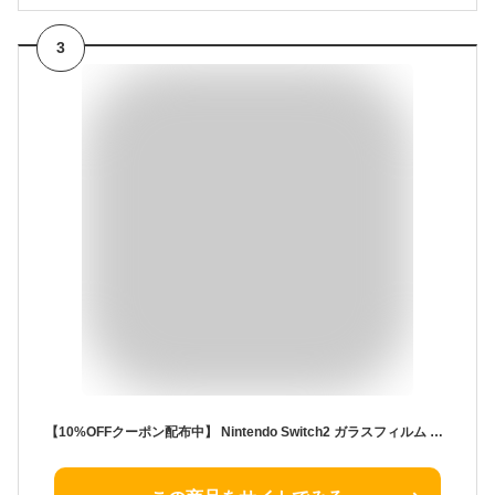
3
【10%OFFクーポン配布中】 Nintendo Switch2 ガラスフィルム Nintendo Switch 有機ELモデル フィルム Nintendo switch Lite 保護フィルム ニンテンドースイッチ2 スイッチ ライト 液晶保護フィルム シズカウィル