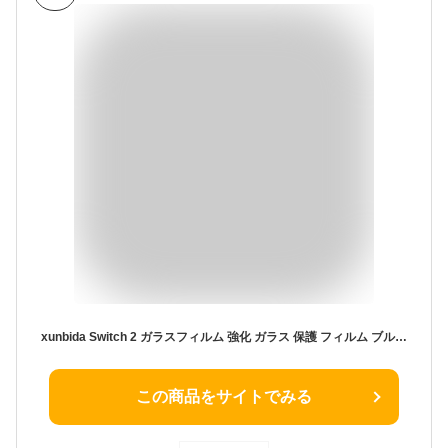
xunbida Switch 2 ガラスフィルム 強化 ガラス 保護 フィルム ブルーライトカット 目の疲れ軽減 日本旭硝子素材 高透過率 強靭9H 撥水撥
この商品をサイトでみる