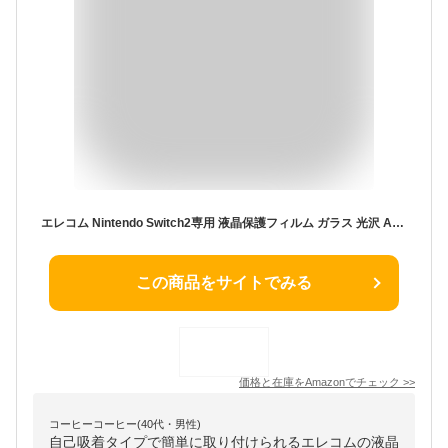
エレコム Nintendo Switch2専用 液晶保護フィルム ガラス 光沢 ARコート 10H強度 エアーレス 自己吸着タイプ 指紋防止 ラウンドエッジ加工 貼り付けツール付き GM-NS225FLGART
この商品をサイトでみる
価格と在庫を
Amazon
でチェック
>>
コーヒーコーヒー(40代・男性)
自己吸着タイプで簡単に取り付けられるエレコムの液晶