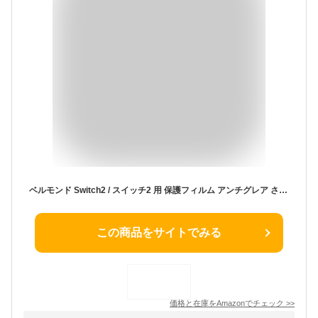
ベルモンド Switch2 / スイッチ2 用 保護フィルム アンチグレア さらさら 指紋防止 【2枚セット+簡単ガイド枠付き】ガラスフィルム | 全面保護 ピッタリサイズ 硬度 10H 貼りやすい ガイド付き ギフト プレゼント | モンスターフィルム B1512
この商品をサイトでみる
価格と在庫を
Amazon
でチェック
>>