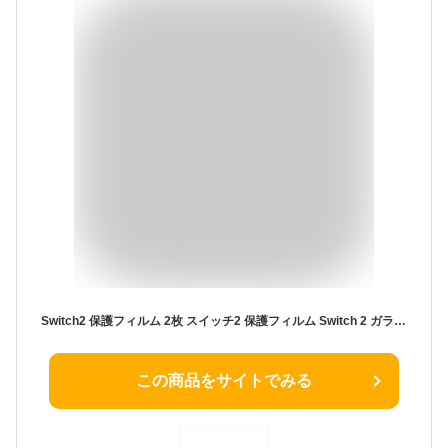
Switch2 保護フィルム 2枚 スイッチ2 保護フィルム Switch 2 ガラス フィルム switch2 本体 フィルム Switch2 保護 フィルム スイッチ2 フィルム カバー Nintendo Switch 2 画面保護 楽天 液晶保護 Switch2 ケース 併用可 ブルーライト カット 99％ FIRME
この商品をサイトでみる