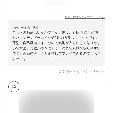
価格と在庫を
楽天
でチェック
>>
おがにー(40代・男性)
こちらの商品はいかがですか。硬度が9Hと耐久性に優
れたニンテンドースイッチ2用のガラスフィルムです。
薄型で自己吸着タイプなので気泡が入りにくく貼りやす
いですよ。指紋がつきにくく、汚れても拭き取りやすい
です。画面の美しさも維持してプレイできるので、おす
すめです。
全てのおすすめコメント
(
1
件)
>
12