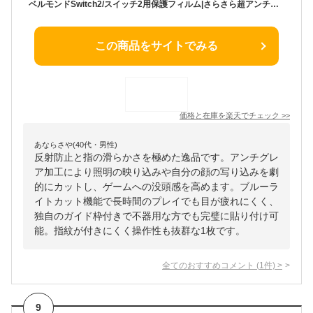
ベルモンドSwitch2/スイッチ2用保護フィルム|さらさら超アンチグレア超反射防止ブルーライトカット抗菌指紋防止ノングレア映り込み防止|スイッチスウィッチツー画面保護フィルム|簡単に…
この商品をサイトでみる
価格と在庫を
楽天
でチェック
>>
あならさや(40代・男性)
反射防止と指の滑らかさを極めた逸品です。アンチグレ
ア加工により照明の映り込みや自分の顔の写り込みを劇
的にカットし、ゲームへの没頭感を高めます。ブルーラ
イトカット機能で長時間のプレイでも目が疲れにくく、
独自のガイド枠付きで不器用な方でも完璧に貼り付け可
能。指紋が付きにくく操作性も抜群な1枚です。
全てのおすすめコメント
(
1
件)
>
9