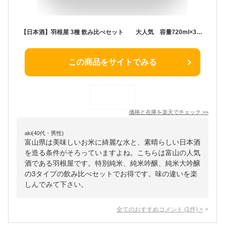
【日本酒】羽根屋 3種 飲み比べセット 大人気 容量720ml×3本 富山県 富美菊酒造【ギフト】【お年賀】【お歳暮】【お中元】【プレゼント】一番人気 特別純米 純米吟醸 純米大吟醸 【バレンタイン】【ホワイトデー】【母の日】【父の日】
この商品をサイトでみる
価格と在庫を
楽天
でチェック
>>
aki(40代・男性)
富山県は美味しいお米に綺麗な水と、素晴らしい日本酒
を造る条件がそろっていますよね。こちらは富山の人気
酒である羽根屋です。特別純米、純米吟醸、純米大吟醸
の3タイプの飲み比べセットでお得です。味の違いを楽
しんでみて下さい。
全てのおすすめコメント
(
1
件)
>