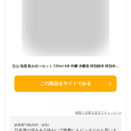
立山 地酒 飲み比べセット 720ml 4本 吟醸 本醸造 特別純米 特別本醸造 立山酒造 富山 日本酒 地酒 送料無料
この商品をサイトでみる
価格と在庫を
楽天
でチェック
>>
砂茶屋千晴(20代・女性)
日本酒の深みある味わいで晩酌にもピッタリかと思いま