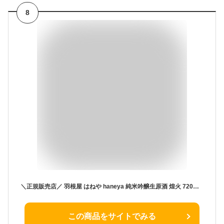
8
＼正規販売店／ 羽根屋 はねや haneya 純米吟醸生原酒 煌火 720ml 日本酒 お酒 酒 SAKE 富山県 富美菊酒造 美好屋酒店 有名 人気 飲みやすい ギフト プレゼント お祝い 贈り物 誕生日 退職祝い 結婚祝い 還暦祝い 内祝い 手土産
この商品をサイトでみる