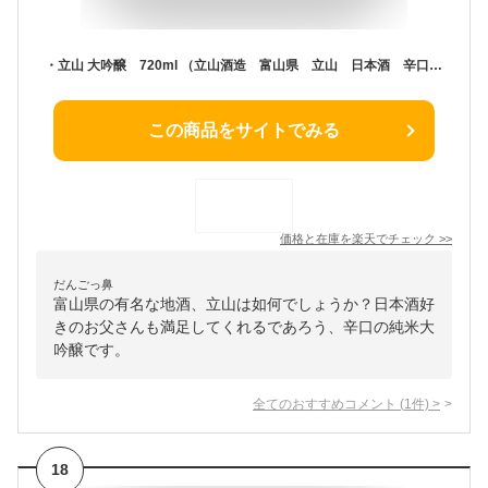
・立山 大吟醸 720ml （立山酒造 富山県 立山 日本酒 辛口 地酒）父の日・お中元・お歳暮等の贈り物にもオススメ.
この商品をサイトでみる
価格と在庫を
楽天
でチェック
>>
だんごっ鼻
富山県の有名な地酒、立山は如何でしょうか？日本酒好
きのお父さんも満足してくれるであろう、辛口の純米大
吟醸です。
全てのおすすめコメント
(
1
件)
>
18