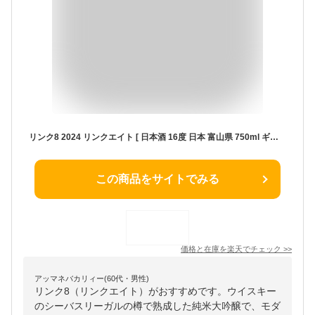
リンク8 2024 リンクエイト [ 日本酒 16度 日本 富山県 750ml ギフト箱入 【ウィスキー樽 日本酒 純米大吟醸 ギフト 高級 還暦 お祝い 内祝い 誕生日 プレゼント 限定 750ml】[御歳暮 贈り物]
この商品をサイトでみる
価格と在庫を
楽天
でチェック
>>
アッマネバカリィー(60代・男性)
リンク8（リンクエイト）がおすすめです。ウイスキー
のシーバスリーガルの樽で熟成した純米大吟醸で、モダ