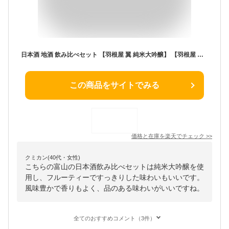
日本酒 地酒 飲み比べセット 【羽根屋 翼 純米大吟醸】 【羽根屋 煌火 純米吟醸】 750ml 四合瓶 2本 生酒 ギフトセット 【送料込(一部除く) 化粧箱入】 富美菊酒造 富山県 贈り物 お歳暮 御歳暮 お中元 御中元 御礼 内祝 プレゼント 伊勢志摩サミット 父の日 母の日
この商品をサイトでみる
価格と在庫を
楽天
でチェック
>>
クミカン(40代・女性)
こちらの富山の日本酒飲み比べセットは純米大吟醸を使
用し、フルーティーですっきりした味わいもいいです。
風味豊かで香りもよく、品のある味わいがいいですね。
全てのおすすめコメント（3件）