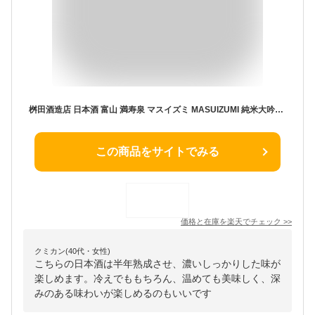
桝田酒造店 日本酒 富山 満寿泉 マスイズミ MASUIZUMI 純米大吟醸 SUPECIAL 720ml コルク栓 2021年 ヴィンテージ 地酒 実店舗 氷温貯蔵 瓶囲い 熟成酒 清酒 限定品
この商品をサイトでみる
価格と在庫を
楽天
でチェック
>>
クミカン(40代・女性)
こちらの日本酒は半年熟成させ、濃いしっかりした味が
楽しめます。冷えでももちろん、温めても美味しく、深
みのある味わいが楽しめるのもいいです