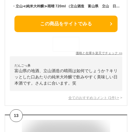
・立山≪純米大吟醸≫雨晴 720ml （立山酒造 富山県 立山 日本酒 辛口）（父の日・お中元・お歳暮等の贈り物にもオススメ）.
この商品をサイトでみる
価格と在庫を
楽天
でチェック
>>
だんごっ鼻
富山県の地酒、立山酒造の晴雨は如何でしょうか？キリ
ッとした口あたりの純米大吟醸で飲みやすく美味しい日
本酒です。さんまに合います。笑
全てのおすすめコメント
(
1
件)
>
13