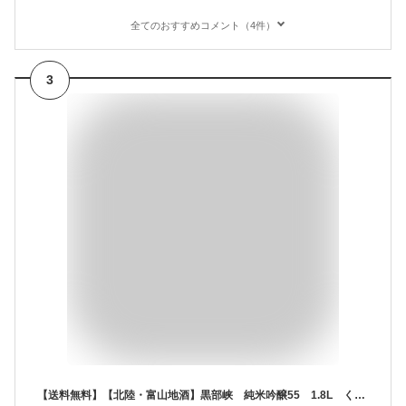
全てのおすすめコメント（4件）
3
【送料無料】【北陸・富山地酒】黒部峡 純米吟醸55 1.8L くろべきょう じゅんまいぎんじょう 日本酒 林酒造 富山県 朝日 地酒 お酒 清酒 北陸 プレゼント 贈り物 お中元 お歳暮 父の日 母の日 敬老の日 退職祝い 新築祝い 快気祝い