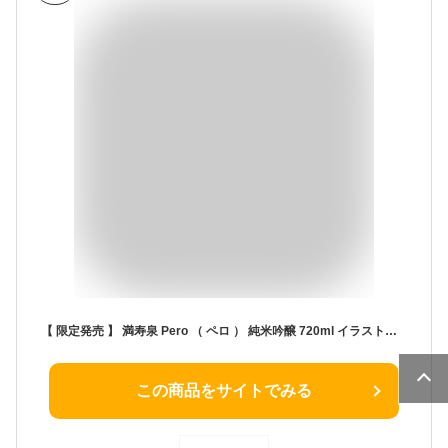
【 限定発売 】 満寿泉 Pero （ ペロ ） 純米吟醸 720ml イラストレーターEriさん （ 山下達郎さん・竹内まりやさんのご長女 ） コラボの特別な一本 桝田酒造店 富山 日本酒 実店舗氷温貯蔵瓶囲い
この商品をサイトでみる