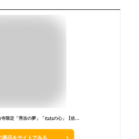
【ふるさと納税】高台寺限定「秀吉の夢」「ねねの心」【佐々木酒造コラボ】|日本酒 お酒 逸品 お取り寄せ お土産 ご当地 ギフト お祝い 内祝い ご家庭用 ご自宅用 松井酒造 京都府 京都市
の商品をサイトでみる