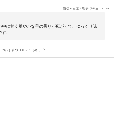
価格と在庫を
楽天
でチェック
>>
の中に甘く華やかな芋の香りが広がって、ゆっくり味
です。
てのおすすめコメント（3件）