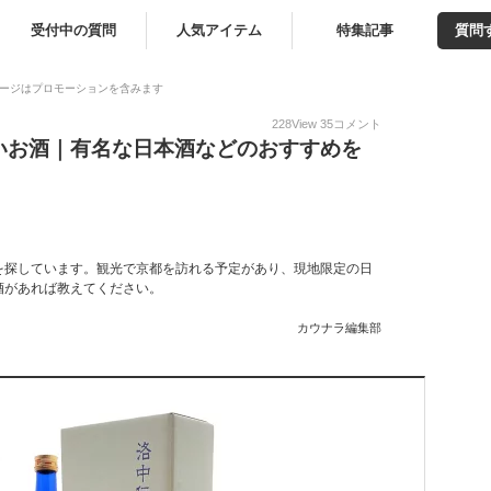
受付中の質問
人気アイテム
特集記事
質問
ージはプロモーションを含みます
228
View
35
コメント
いお酒｜有名な日本酒などのおすすめを
を探しています。観光で京都を訪れる予定があり、現地限定の日
酒があれば教えてください。
カウナラ編集部