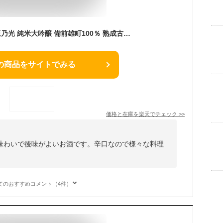
日本酒 ギフト お酒 玉乃光 純米大吟醸 備前雄町100％ 熟成古酒 シルバー 720ml 誕生日プレゼント 化粧箱入 純米酒 贈り物 プレゼント 御祝 結婚式 寿 誕生日 ラッピング無料 メッセージカード無料 送料無料 京都 地酒 内祝い
の商品をサイトでみる
価格と在庫を
楽天
でチェック
>>
味わいで後味がよいお酒です。辛口なので様々な料理
。
てのおすすめコメント（4件）