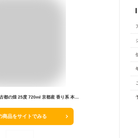
亀岡蒸留所 紫芋焼酎 古都の煌 25度 720ml 京都産 香り系 本格芋焼酎 芋焼酎 ギフト 母の日 母の日ギフト 贈り物 焼酎 芋 紫芋 むらさきいも いも焼酎 男性 還暦祝い お酒好き 美味しい 上品 地酒 金賞 まろやか 外国人 喜ぶ 日本 土産 京都のお土産 お酒プレゼント
の商品をサイトでみる