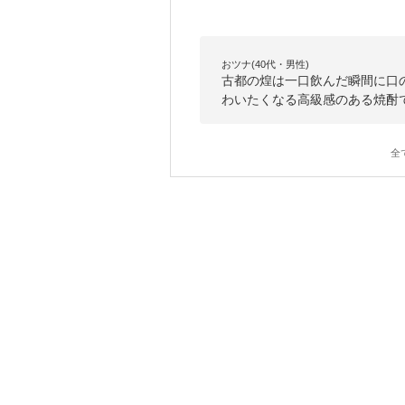
おツナ(40代・男性)
古都の煌は一口飲んだ瞬間に口
わいたくなる高級感のある焼酎
全