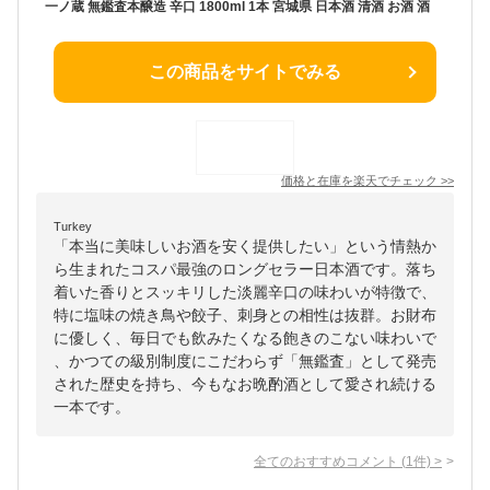
一ノ蔵 無鑑査本醸造 辛口 1800ml 1本 宮城県 日本酒 清酒 お酒 酒
この商品をサイトでみる
価格と在庫を
楽天
でチェック
>>
Turkey
「本当に美味しいお酒を安く提供したい」という情熱か
ら生まれたコスパ最強のロングセラー日本酒です。落ち
着いた香りとスッキリした淡麗辛口の味わいが特徴で、
特に塩味の焼き鳥や餃子、刺身との相性は抜群。お財布
に優しく、毎日でも飲みたくなる飽きのこない味わいで
、かつての級別制度にこだわらず「無鑑査」として発売
された歴史を持ち、今もなお晩酌酒として愛され続ける
一本です。
全てのおすすめコメント
(
1
件)
>