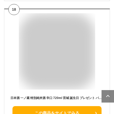
18
日本酒 一ノ蔵 特別純米酒 辛口 720ml 宮城 誕生日 プレゼント バレンタイン お歳暮 ギフト 酒 メッセージカード 熨斗 のし お中元 人気 飲み比べセット 宮崎 酒
この商品をサイトでみる