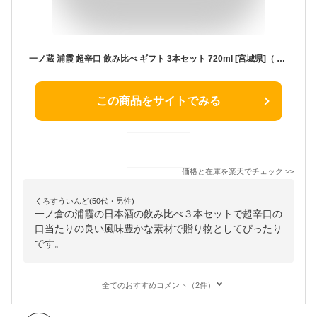
一ノ蔵 浦霞 超辛口 飲み比べ ギフト 3本セット 720ml [宮城県]（ 純米辛口 特別純米酒 超辛口 無鑑査 本醸造 ） 一の蔵 お酒 日本酒 誕生日 お中元 御中元 母の日 父の日 お歳暮 御歳暮 敬老の日
この商品をサイトでみる
価格と在庫を
楽天
でチェック
>>
くろすういんど(50代・男性)
一ノ倉の浦霞の日本酒の飲み比べ３本セットで超辛口の
口当たりの良い風味豊かな素材で贈り物としてぴったり
です。
全てのおすすめコメント（2件）