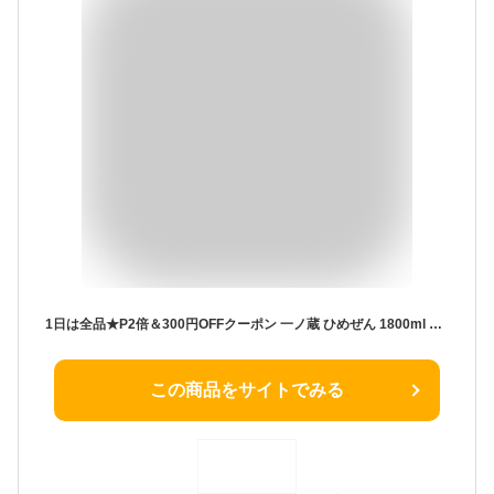
1日は全品★P2倍＆300円OFFクーポン 一ノ蔵 ひめぜん 1800ml 1.8L 日本酒 宮城県『HSH』
この商品をサイトでみる