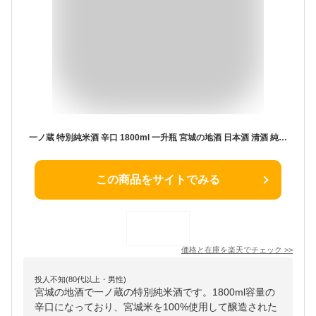
一ノ蔵 特別純米酒 辛口 1800ml 一升瓶 宮城の地酒 日本酒 清酒 純米酒 父の日 御中元 ギフト プレゼント 贈答品 内祝い お返し お酒 Sake
この商品をサイトでみる
価格と在庫を
楽天
でチェック
>>
投人不知(80代以上・男性)
宮城の地酒で一ノ蔵の特別純米酒です。1800ml容量の
辛口になっており、宮城米を100%使用して醸造された