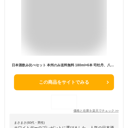
日本酒飲み比べセット 本州のみ送料無料 180ml×6本 司牡丹、八海山、浦霞、一ノ蔵、大七、春鹿 ミニボトル 熨斗対応 包装対応 メッセージカード対応 あす楽 お酒 ホワイトデー プレゼント Gift
この商品をサイトでみる
価格と在庫を
楽天
でチェック
>>
まさまさ(60代・男性)
ホワイトデーのプレゼントに選びました。人気の日本酒