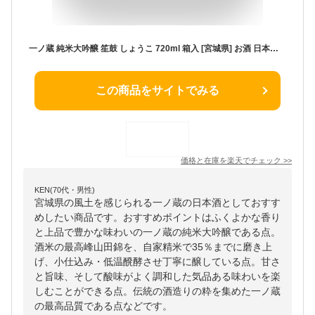
一ノ蔵 純米大吟醸 笙鼓 しょうこ 720ml 箱入 [宮城県] お酒 日本酒 一の蔵 ギフト 誕生日 お中元 御中元 母の日 父の日 お歳暮 御歳暮 敬老の日
この商品をサイトでみる
価格と在庫を
楽天
でチェック
>>
KEN(70代・男性)
宮城県の風土を感じられる一ノ蔵の日本酒としておすす
めしたい商品です。おすすめポイントはふくよかな香り
と上品で豊かな味わいの一ノ蔵の純米大吟醸である点。
酒米の最高峰山田錦を、自家精米で35％までに磨き上
げ、小仕込み・低温醗酵させ丁寧に醸している点。甘さ
と旨味、そして酸味がよく調和した気品ある味わいを楽
しむことができる点。伝統の酒造りの粋を集めた一ノ蔵
の最高品質である点などです。