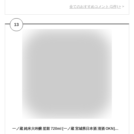
全てのおすすめコメント
(
1
件)
>
13
一ノ蔵 純米大吟醸 笙鼓 720ml [一ノ蔵 宮城県日本酒 清酒 OKN]ギフト プレゼント 敬老の日 クリスマス お歳暮