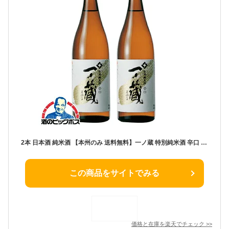
2本 日本酒 純米酒 【本州のみ 送料無料】一ノ蔵 特別純米酒 辛口 720ml×2本《002》宮城県『HSH』
この商品をサイトでみる
価格と在庫を
楽天
でチェック
>>