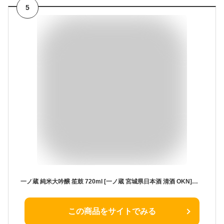
5
一ノ蔵 純米大吟醸 笙鼓 720ml [一ノ蔵 宮城県日本酒 清酒 OKN]ギフト プレゼント 敬老の日 クリスマス お歳暮
この商品をサイトでみる