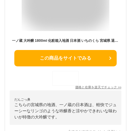
一ノ蔵 大吟醸 1800ml 化粧箱入地酒 日本酒 いちのくら 宮城県 退職祝い お中元 御中元 お歳暮 御歳暮 お年賀 御年賀 母の日 父の日 ギフト プレゼント
この商品をサイトでみる
価格と在庫を
楽天
でチェック
>>
だんごっ鼻
こちらの宮城県の地酒、一ノ蔵の日本酒は、軽快でジュ
ーシーなリンゴのような吟醸香と涼やかできれいな味わ
いが特徴の大吟醸です。