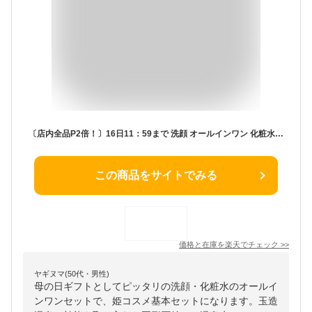
〔店内全品P2倍！〕16日11：59まで 洗顔 オールインワン 化粧水【 姫コスメ基本セット (姫ラボ石けん・姫ラボローション・姫ラボゲル) 】 スキンケアセット 玉造温泉 石鹸 化粧品 温泉水オールインワン 固形石鹸 無香料 プレゼント ギフト メンズにも
この商品をサイトでみる
価格と在庫を
楽天
でチェック
>>
ヤギヌマ(50代・男性)
母の日ギフトとしてピッタリの洗顔・化粧水のオールイ
ンワンセットで、姫コスメ基本セットになります。玉造