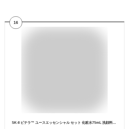
16
SK-II ピテラ™ ユースエッセンシャル セット 化粧水75mL 洗顔料20g 美容クリーム15g トライアルキット ギフトセット ギフトボックス