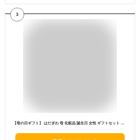
3
【母の日ギフト】 はだぎわ 母 化粧品 誕生日 女性 ギフトセット スキンケアセットプレゼント コスメ ４０代 ３０代 ５０代 コフレセット 化粧水 美容液 日本製