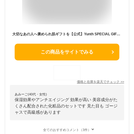
大切なあの人へ褒められ肌ギフトを【公式】Yunth SPECIAL GIFT SET | 美容液 洗顔 クレンジング 化粧水 クリーム まつげ美容液 まつ毛美容液 生ビタミンC 美白 導入美容液 ギフト プレゼント ギフトボックス ギフトセット スキンケアセット | ユンス ゆんす
この商品をサイトでみる
価格と在庫を
楽天
でチェック
>>
あみーご(40代・女性)
保湿効果やアンチエイジング 効果が高い 美容成分がた
くさん配合された化粧品のセットです 見た目も ゴージ
ャスで高級感があります
全てのおすすめコメント（3件）