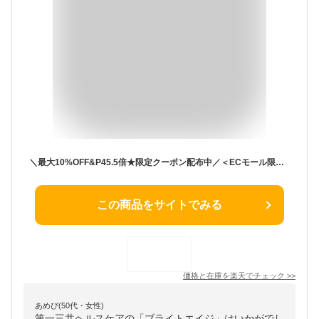
＼最大10%OFF&P45.5倍★限定クーポン配布中／＜ECモール限定＞ 美容液 化粧水・乳液状美容液スペシャルセット 薬用 保湿 洗顔料 メイク落とし 乾燥 小じわ 敏感肌 トラネキサム酸 グリチルリチン酸2K 朝用・夜用 ローション モイスト パーフェクション リフトホワイト
この商品をサイトでみる
価格と在庫を
楽天
でチェック
>>
あめぴ(50代・女性)
第一三共ヘルスケアの「ブライトエイジ」はいかがでし