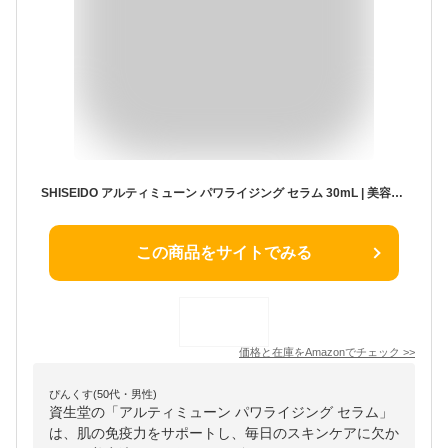
SHISEIDO アルティミューン パワライジング セラム 30mL | 美容液30mL＋化粧液・クリームサンプル＋ラッピング巾着・ショッパー セット | 母の日 化粧品 ラッピングサービス | 除去する美容液 | グリーンフローラルの香り | 資生堂
この商品をサイトでみる
価格と在庫を
Amazon
でチェック
>>
ぴんくす(50代・男性)
資生堂の「アルティミューン パワライジング セラム」
は、肌の免疫力をサポートし、毎日のスキンケアに欠か