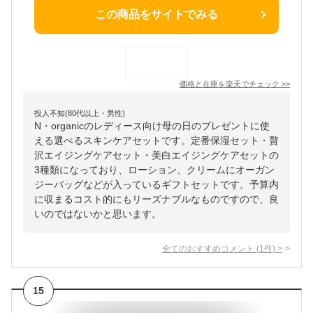
この商品をサイトでみる
価格と在庫を
楽天
でチェック
>>
投人不知(80代以上・男性)
N・organicのレディース向け母の日のプレゼントに使
える選べるスキンケアセットです。定番保湿セット・贅
沢エイジングケアセット・美白エイジングケアセットの
3種類になっており、ローション、クリームにオーガン
ジーバッグなどが入っているギフトセットです。予算内
に収まるコスト的にもリーズナブルなものですので、良
いのではないかと思います。
全てのおすすめコメント
(
1
件)
>
15