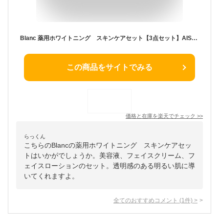
Blanc 薬用ホワイトニング スキンケアセット【3点セット】AISHODO 愛粧堂 Blanc ブラン セット エッセンス(美容液)＆フェイスクリーム＆フェイスローション(化粧水) プレゼント ギフトセット 美白ケア whitening skin care set Blanc2
この商品をサイトでみる
価格と在庫を
楽天
でチェック
>>
らっくん
こちらのBlancの薬用ホワイトニング スキンケアセッ
トはいかがでしょうか。美容液、フェイスクリーム、フ
ェイスローションのセット。透明感のある明るい肌に導
いてくれますよ。
全てのおすすめコメント
(
1
件)
>