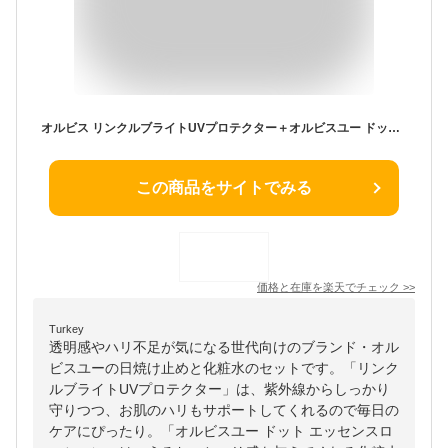
オルビス リンクルブライトUVプロテクター＋オルビスユー ドット エッセンスローション 1か月サイズ 日焼け止め シミ予防 シワ改善 美白 UVケア 日焼け対策 うるおい PA++++ SPF50+ スキンケア ORBIS 公式
この商品をサイトでみる
価格と在庫を
楽天
でチェック
>>
Turkey
透明感やハリ不足が気になる世代向けのブランド・オル
ビスユーの日焼け止めと化粧水のセットです。「リンク
ルブライトUVプロテクター」は、紫外線からしっかり
守りつつ、お肌のハリもサポートしてくれるので毎日の
ケアにぴったり。「オルビスユー ドット エッセンスロ