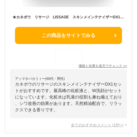
★カネボウ リサージ LISSAGE スキンメインテナイザーDX1セット【限定商品】【リサージ緊急企画★25.5.9-5.16】
この商品をサイトでみる
価格と在庫を
楽天
でチェック
>>
アッマネバカリィー(60代・男性)
カネボウのリサージのスキンメインテナイザーDX1セッ
トがおすすめです。最高峰の化粧液と、W洗顔がセット
になっています。化粧水は乳液の役割も兼ね備えており
、シワ改善の効果があります。天然精油配合で、リラッ
クスできる香りです。
全てのおすすめコメント
(
1
件)
>