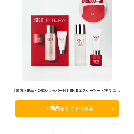
【国内正規品・公式ショッパー付】SK-II エスケーツー ピテラ ユース エッセンシャルセット ギフトセット 化粧品 誕生日 スキンケアセット スキンケア クリスマス ホワイトデー ギフト 母の日 毛穴 乾燥 肌 目元ケア エイジングケア 美白 プレゼント 純正紙袋付き
この商品をサイトでみる