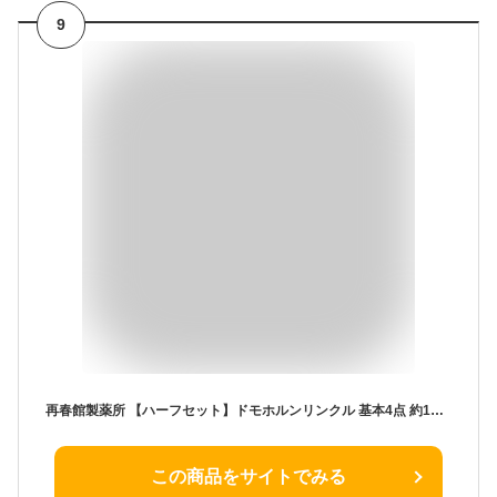
9
再春館製薬所 【ハーフセット】ドモホルンリンクル 基本4点 約1か月分 スキンケア 化粧水 美容液 クリーム 乳液
この商品をサイトでみる