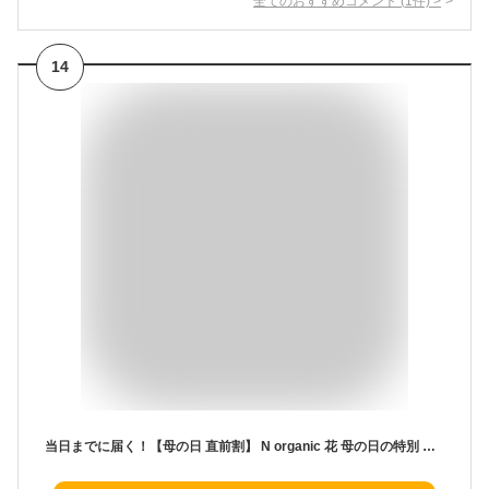
全てのおすすめコメント
(
1
件)
>
14
当日までに届く！【母の日 直前割】 N organic 花 母の日の特別 セット 選べるスキンケア 3シリーズ登場。 お花デザインBOX 選べる Nオーガニック | コスメセット プレゼント スキンケアセット ギフト 2025花以外 母 義母 おしゃれ ギフトセット 化粧水 乳液