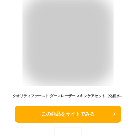
クオリティファースト ダーマレーザー スキンケアセット（化粧水） さっぱり しっとり 美容液 高濃度 毛穴 保湿 乾燥肌 防腐剤不使用 日本製＜QUALITY 1st／クオリティファースト＞【正規品】【ギフト対応可】 母の日
この商品をサイトでみる