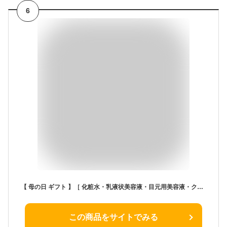
6
【 母の日 ギフト 】［ 化粧水・乳液状美容液・目元用美容液・クレンジング・洗顔 ] ブライトエイジ スペシャルセット [ スキンケア セット 期間限定 基礎化粧品 医薬部外品 ] ブライトエイジ 公式
この商品をサイトでみる