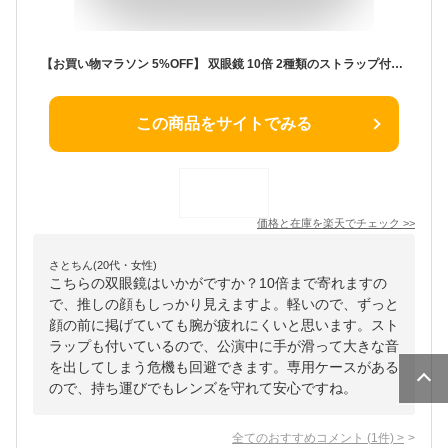
【お買い物マラソン 5%OFF】 双眼鏡 10倍 2種類のストラップ付き 軽量・コンパクト 登山などのアウトドアからライブ観戦まで 送料無料
この商品をサイトでみる
価格と在庫を
楽天
でチェック
>>
さとちん(20代・女性)
こちらの双眼鏡はいかがですか？10倍まで寄れますの
で、推しの顔もしっかり見えますよ。軽いので、ずっと
顔の前に掲げていても腕が疲れにくいと思います。スト
ラップも付いているので、公演中に手が滑って大きな音
を出してしまう危機も回避できます。専用ケースがある
ので、持ち運びでもレンズを守れて安心ですね。
全てのおすすめコメント
(
1
件)
>