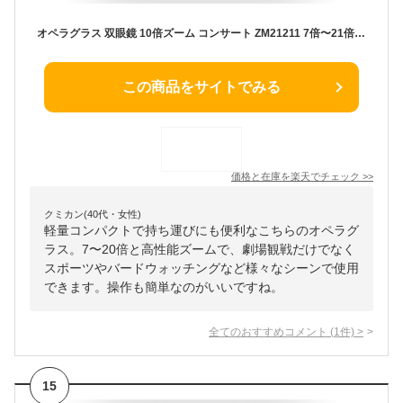
オペラグラス 双眼鏡 10倍ズーム コンサート ZM21211 7倍〜21倍 21mm コンパクトズーム ドーム コンサート ライブ 観劇 池田レンズ
この商品をサイトでみる
価格と在庫を
楽天
でチェック
>>
クミカン(40代・女性)
軽量コンパクトで持ち運びにも便利なこちらのオペラグ
ラス。7〜20倍と高性能ズームで、劇場観戦だけでなく
スポーツやバードウォッチングなど様々なシーンで使用
できます。操作も簡単なのがいいですね。
全てのおすすめコメント
(
1
件)
>
15