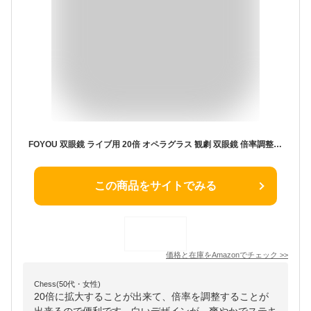
FOYOU 双眼鏡 ライブ用 20倍 オペラグラス 観劇 双眼鏡 倍率調整可能 双眼鏡 コンサート用 防振 軽量 小型 防水 ライブ用/コンサート/スポーツ観戦用【超軽量·お子様や女性に最適】 日本語説明書つき
この商品をサイトでみる
価格と在庫を
Amazon
でチェック
>>
Chess(50代・女性)
20倍に拡大することが出来て、倍率を調整することが