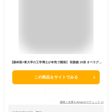
【眼科医×東大卒の工学博士が本気で開発】 双眼鏡 10倍 オペラグラス 超軽量140g 【日本ブランド】 IPX3防水 ライブ用/コンサート/スポーツ観戦用 10×22 Ruxis® (ホワイト)
この商品をサイトでみる
価格と在庫を
Amazon
でチェック
>>