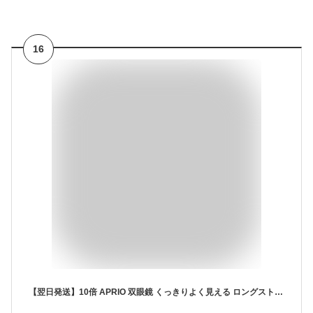
16
【翌日発送】10倍 APRIO 双眼鏡 くっきりよく見える ロングストラップ付 コンパクト ドーム コンサート 観劇 オペラグラス おすすめ 人気 明るい ライブ スポーツ観戦 用 バードウォッチング 10x21