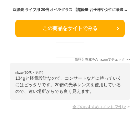
双眼鏡 ライブ用 20倍 オペラグラス 【超軽量·お子様や女性に最適】双眼鏡 スポーツ観戦用 双眼鏡 コンサート 防振 軽量 小型 防水 倍率調整可能 ライブ/オペラ/観劇/スポーツ観戦/登山/旅行/アウトドア/野鳥観察 ネックストラップ 収納ケース付き 日本語説明書
この商品をサイトでみる
価格と在庫を
Amazon
でチェック
>>
nkzw(60代・男性)
134gと軽量設計なので、コンサートなどに持っていく
にはピッタリです。20倍の光学レンズを使用している
ので、遠い場所からでも良く見えます。
全てのおすすめコメント
(
2
件)
>