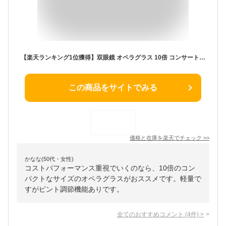
【楽天ランキング1位獲得】双眼鏡 オペラグラス 10倍 コンサート コンサート用 ドーム ライブ用 天体観測 おすすめ 観劇 スポーツ観戦 推し活 バードウォッチング 防水 ピント調節機能あり スポーツ コンパクト 軽量 子供 小型 ネックストラップ リストストラップ
この商品をサイトでみる
価格と在庫を
楽天
でチェック
>>
かなな(50代・女性)
コストパフォーマンス重視でいくのなら、10倍のコン
パクトなサイズのオペラグラスがおススメです。軽量で
すがピント調節機能ありです。
全てのおすすめコメント
(
4
件)
>