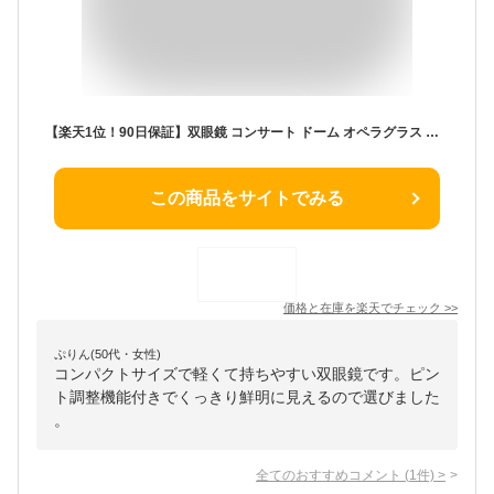
【楽天1位！90日保証】双眼鏡 コンサート ドーム オペラグラス 小型 遠近スコープ 小型望遠鏡 双眼望遠鏡 10倍 野球観戦 観劇 舞台鑑賞 遠足 旅行 登山 運動会 アウトドア ピント調節機能あり コンパクト 軽量 高性能
この商品をサイトでみる
価格と在庫を
楽天
でチェック
>>
ぷりん(50代・女性)
コンパクトサイズで軽くて持ちやすい双眼鏡です。ピン
ト調整機能付きでくっきり鮮明に見えるので選びました
。
全てのおすすめコメント
(
1
件)
>