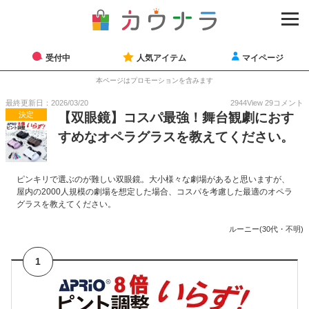
受付中
人気アイテム
マイページ
本ページはプロモーションを含みます
最終更新日：2026/03/20
2944
View
29
コメント
決定
【双眼鏡】コスパ最強！舞台観劇におす
すめなオペラグラスを教えてください。
ピンキリで選ぶのが難しい双眼鏡。大小様々な劇場があると思いますが、
屋内の2000人規模の劇場を想定した場合、コスパを考慮した最適のオペラ
グラスを教えてください。
ルーニー(30代・不明)
1