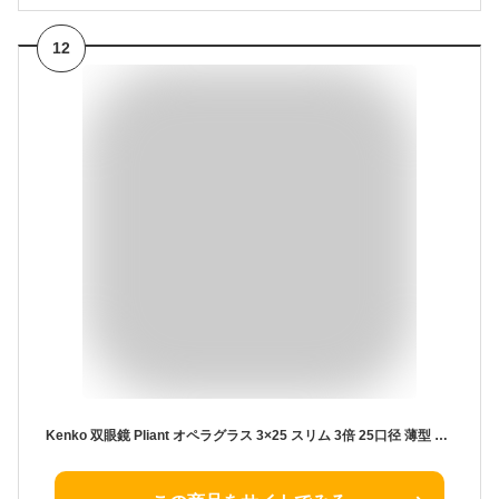
12
Kenko 双眼鏡 Pliant オペラグラス 3×25 スリム 3倍 25口径 薄型 折畳式 シルバー 417492