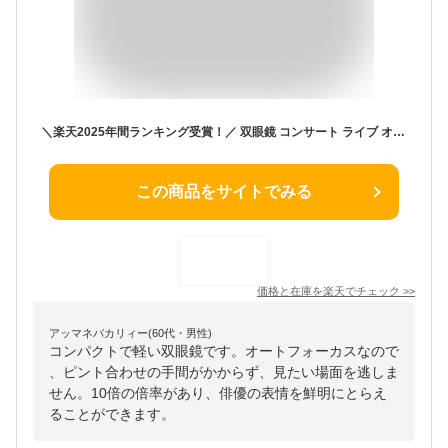
＼楽天2025年間ランキング受賞！／ 双眼鏡 コンサート ライブ オートフォーカス 10倍 ドーム 推し活 ライブコンサート ストラップ おしゃれ ライブ用 コンパクト 小さい メガネ 眼鏡 自動ピント オペラグラス 観劇 観劇用 メガネ対応 コンサート用 宝塚 ドットライブ r134
この商品をサイトでみる
価格と在庫を
楽天
でチェック
>>
アッマネバカリィー(60代・男性)
コンパクトで軽い双眼鏡です。オートフォーカスなので
、ピント合わせの手間がかからず、見たい場面を逃しま
せん。10倍の倍率があり、俳優の表情を鮮明にとらえ
ることができます。