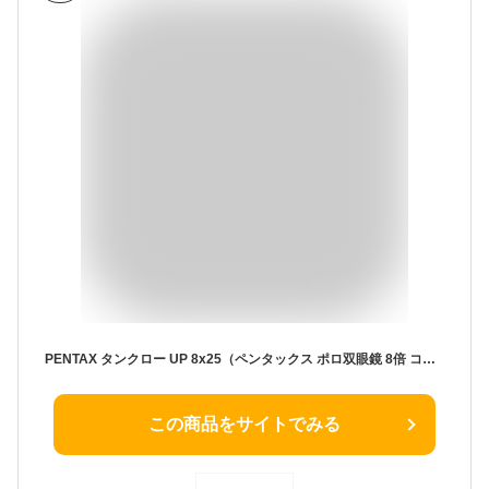
PENTAX タンクロー UP 8x25（ペンタックス ポロ双眼鏡 8倍 コンサート ライブ スポーツ観戦 安心の国内メーカー製 軽量 ケース ストラップ付）【メーカー直販】
この商品をサイトでみる