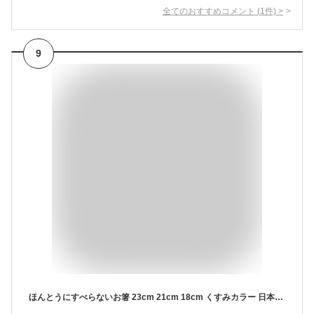
全てのおすすめコメント
(
1
件)
>
9
ほんとうにすべらないお箸 23cm 21cm 18cm くすみカラー 日本製 食洗機対応 特許取得 掴みやすい すべらない 木製 箸 はし カトラリー 本当に 滑らない お箸 可愛い かわいい おしゃれ 藤栄 FUJIEI(代引不可)【メール便配送】【送料無料】