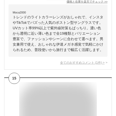
価格と在庫を
楽天
でチェック
>>
Moca2000
トレンドのライトカラーレンズがおしゃれで、インスタ
やTikTokでバズった人気のボストン型サングラスです。
UVカット率99%以上で紫外線対策もばっちり。濃い色
から透明に近い薄い色まで全19種類とバリエーション
豊富で、ファッションやシーンに合わせて選べます。男
女兼用で使え、おしゃれな伊達メガネ感覚で気軽にかけ
られるため、普段使いから旅行まで幅広く活躍します。
全てのおすすめコメント
(
1
件)
>
15