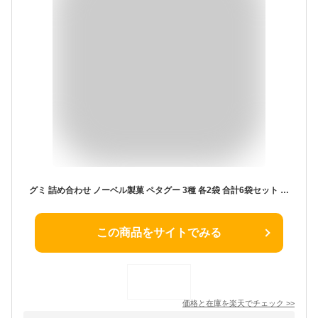
グミ 詰め合わせ ノーベル製菓 ペタグー 3種 各2袋 合計6袋セット ソーダ グレープ ゴールデンパイン お菓子 詰め合わせ 子供 グミ キャンディー 駄菓子 まとめ買い 福袋 送料無料 買い置き ストック おやつ ハードグミ うすい かたい 新食感
この商品をサイトでみる
価格と在庫を
楽天
でチェック
>>