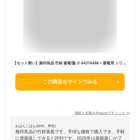
【セット買い】無印良品 竹材 蒸篭/蓋 小 84376498 + 蒸篭用 シリコーンシート 約直径25cm 84376375
この商品をサイトでみる
価格と在庫を
Amazon
でチェック
>>
おぱんこぱん(50代・男性)
無印良品の竹材蒸籠です。手頃な価格で購入でき、手軽
に蒸籠蒸しできると評判です。2025年は蒸籠蒸しがブ