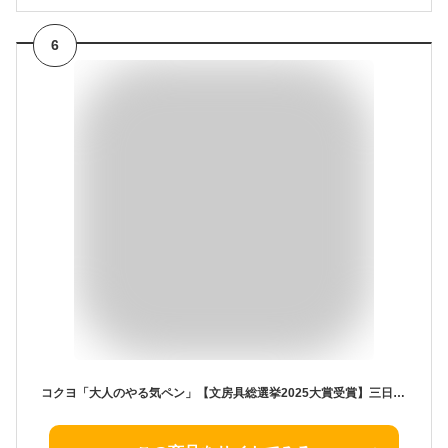
6
コクヨ「大人のやる気ペン」【文房具総選挙2025大賞受賞】三日坊主に寄り添う、超小型軽量ラーニングデバイス 学習タイマー(勉強 タイマー)などを使ってる人にも人気 【iOS・Android両対応】