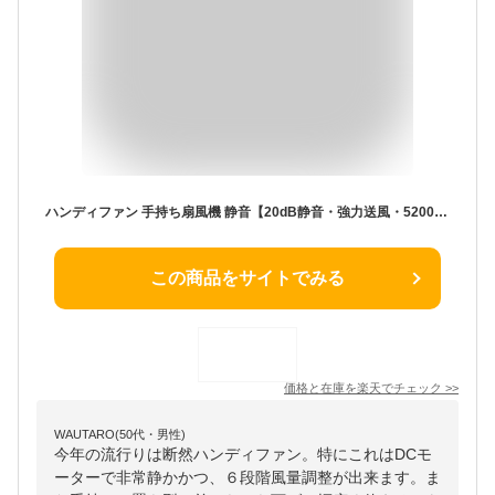
ハンディファン 手持ち扇風機 静音【20dB静音・強力送風・5200mAhモバイル バッテリー】 携帯扇風機 充電式 ハンディ扇風機 静音 小型扇風機 強力 USB扇風機 Type-C 最大35時間動作 6段階風量調節 手持ち クリップ 首掛け 卓上 扇風機 ミニ ウルハーバースタイル ブラック【
この商品をサイトでみる
価格と在庫を
楽天
でチェック
>>
WAUTARO(50代・男性)
今年の流行りは断然ハンディファン。特にこれはDCモ
ーターで非常静かかつ、６段階風量調整が出来ます。ま