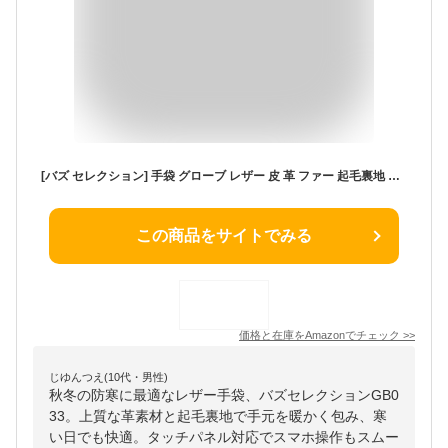
[バズ セレクション] 手袋 グローブ レザー 皮 革 ファー 起毛裏地 防寒 秋冬 タッチパネル レディース GB033(パープル)
この商品をサイトでみる
価格と在庫を
Amazon
でチェック
>>
じゆんつえ(10代・男性)
秋冬の防寒に最適なレザー手袋、バズセレクションGB0
33。上質な革素材と起毛裏地で手元を暖かく包み、寒
い日でも快適。タッチパネル対応でスマホ操作もスムー