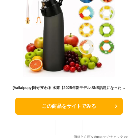
[Vailaipupy]味が変わる 水筒【2025年新モデル SNS話題になった】フルーツフレーバーウォーターボトル 8種フルーツフレーバー 700ml 大容量 スポーツドリンクボトル ストロー付き BPAフリー 糖質カロリー0 直飲み 漏れ防止 ポータブル フレーバーウォーター ボトル ジム/ヨガ/オフィス対応（ストローブラシ＋カップブラシ付き）
この商品をサイトでみる
価格と在庫を
Amazon
でチェック
>>