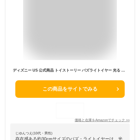
ディズニー US 公式商品 トイストーリー バズライトイヤー 光る しゃべる 様々なアクション満載 トーキング アクション フィギュア 高さ約30cm DISNEY TOY STORY Buzz Lightyear [並行輸入品]
この商品をサイトでみる
価格と在庫を
Amazon
でチェック
>>
じゆんつえ(10代・男性)
存在感ある約30cmサイズのバズ・ライトイヤーは、光