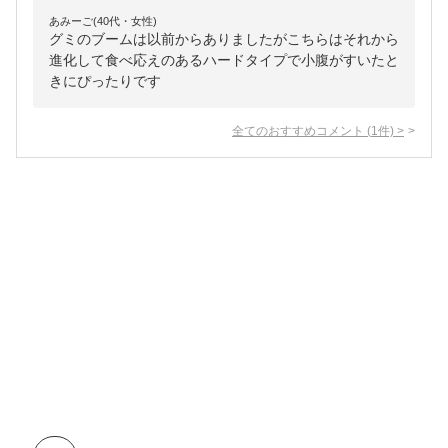
あみーご(40代・女性)
グミのブームは以前からありましたがこちらはそれから
進化して食べ応えのあるハードタイプで小腹がすいたと
きにぴったりです
全てのおすすめコメント
(
1
件)
>