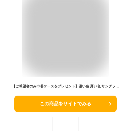
【ご希望者のみ巾着ケースをプレゼント】濃い色 薄い色 サングラス uvカット 透明【全19種類】楽天ランキング1位受賞 伊達メガネ UVカット 99% ボストン ライトカラーレンズ 【 インスタ tiktok バズった商品 メンズ レディース 男女兼用 かわいい おしゃれ めがね 旅行 】
この商品をサイトでみる