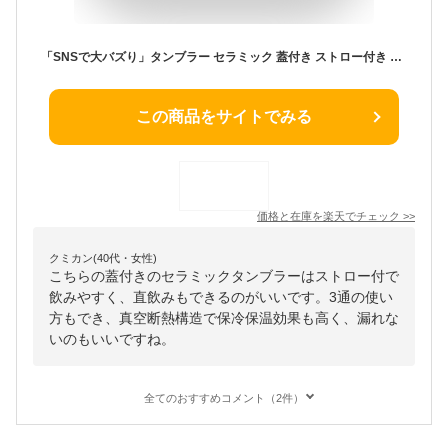
「SNSで大バズり」タンブラー セラミック 蓋付き ストロー付き セラミックタンブラー セラミックコーティング コーヒー 持ち運び 水筒 マグボトル こぼれない 漏れない 500ml 3WAY 直飲み ストロー付きタンブラー 可愛い 真空断熱 保温 保冷
この商品をサイトでみる
価格と在庫を
楽天
でチェック
>>
クミカン(40代・女性)
こちらの蓋付きのセラミックタンブラーはストロー付で
飲みやすく、直飲みもできるのがいいです。3通の使い
方もでき、真空断熱構造で保冷保温効果も高く、漏れな
いのもいいですね。
全てのおすすめコメント（2件）