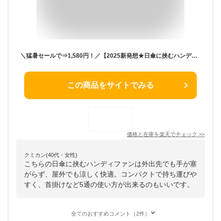
＼猛暑セールで⇒1,580円！／【2025新発想★日傘に挟むハンディファン】＼SNSで話題沸騰！／シシベラ 日傘ハンディファン 5way ハンディファン 超静音 cicibella ハンディファン クリップ 首かけ ミニ扇風機 小型扇風機 手持ち扇風機 コンパクト 持ち運びに便利
この商品をサイトでみる
価格と在庫を
楽天
でチェック
>>
クミカン(40代・女性)
こちらの日傘に挟むハンディファンは外出先でも手が塞
がらず、屋外でも涼しく快適。コンパクトで持ち運びや
すく、首掛けなど5通の使い方が出来るのもいいです。
全てのおすすめコメント（2件）