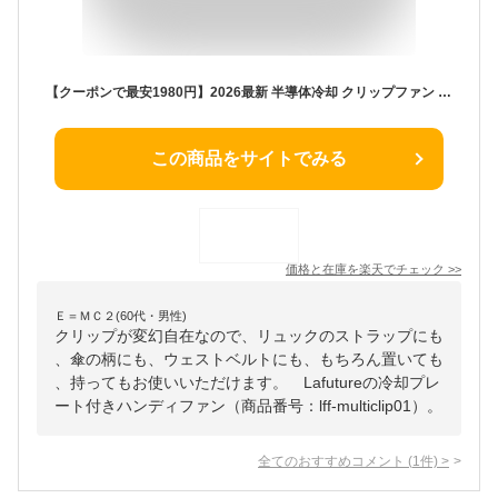
【クーポンで最安1980円】2026最新 半導体冷却 クリップファン 冷却プレート ハンディファン 5WAY 首かけ 首掛け扇風機 クリップ式 日傘 ベビーカー リュック 小型扇風機 卓上扇風機 携帯扇風機 風量調節 ストラップ 静音 扇風機 暑さ対策 グッズ 熱中症対策グッズ Lafuture
この商品をサイトでみる
価格と在庫を
楽天
でチェック
>>
Ｅ＝ＭＣ２(60代・男性)
クリップが変幻自在なので、リュックのストラップにも
、傘の柄にも、ウェストベルトにも、もちろん置いても
、持ってもお使いいただけます。 Lafutureの冷却プレ
ート付きハンディファン（商品番号：lff-multiclip01）。
全てのおすすめコメント
(
1
件)
>