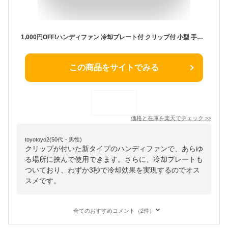
1,000円OFF!ハンディファン 冷却プレート付 クリップ付 小型 手持ち扇風機 2000mAh ポータブル扇風機 強風 静音 瞬間冷感 ペルチェ素子 クーラー コンパクト Type-c充電式ファン 持ち運び 首掛け 携帯扇風機 最大5段階強力冷風 ポータブルファン 猛暑 熱中症対策 母の日
この商品をサイトでみる
価格と在庫を
楽天
でチェック
>>
toyotoyo2(50代・男性)
クリップが付いた新タイプのハンディファンで、あらゆ
る場所に挟んで使用できます。さらに、冷却プレートも
ついており、わずか3秒で冷却効果を実現するのでオス
スメです。
全てのおすすめコメント（2件）