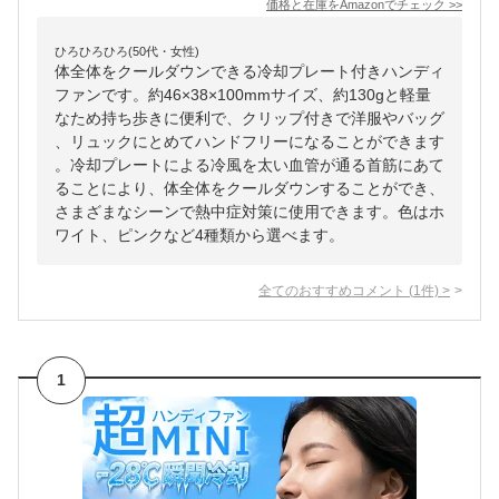
価格と在庫を
Amazon
でチェック
>>
ひろひろひろ(50代・女性)
体全体をクールダウンできる冷却プレート付きハンディ
ファンです。約46×38×100mmサイズ、約130gと軽量
なため持ち歩きに便利で、クリップ付きで洋服やバッグ
、リュックにとめてハンドフリーになることができます
。冷却プレートによる冷風を太い血管が通る首筋にあて
ることにより、体全体をクールダウンすることができ、
さまざまなシーンで熱中症対策に使用できます。色はホ
ワイト、ピンクなど4種類から選べます。
全てのおすすめコメント
(
1
件)
>
1