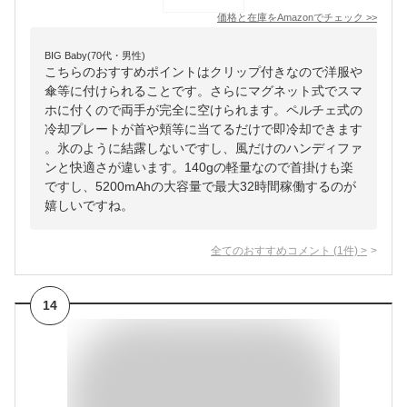
価格と在庫を
Amazon
でチェック
>>
BIG Baby(70代・男性)
こちらのおすすめポイントはクリップ付きなので洋服や
傘等に付けられることです。さらにマグネット式でスマ
ホに付くので両手が完全に空けられます。ペルチェ式の
冷却プレートが首や頬等に当てるだけで即冷却できます
。氷のように結露しないですし、風だけのハンディファ
ンと快適さが違います。140gの軽量なので首掛けも楽
ですし、5200mAhの大容量で最大32時間稼働するのが
嬉しいですね。
全てのおすすめコメント
(
1
件)
>
14