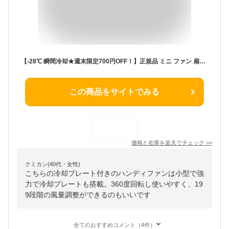
【-28℃ 瞬間冷却★週末限定700円OFF！】正規品 ミニ ファン 扇風機 クリップ 携帯扇風機 冷却プレート 半導体冷却 ハンディファン 小型扇風機 強力 冷風 クリップファン 199段階風量調整 360°回転 静音 子供 首掛け 腰掛け 卓上 多機能 ポータブルファン 日傘 ベルト
この商品をサイトでみる
価格と在庫を
楽天
でチェック
>>
クミカン(40代・女性)
こちらの冷却プレート付きのハンディファンは小型で強
力で冷却プレートも搭載。360度回転し使いやすく、19
9段階の風量調整ができるのもいいです
全てのおすすめコメント（4件）