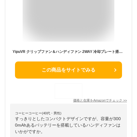
YipuVR クリップファン＆ハンディファン 2WAY 冷却プレート搭載 小型扇風機 クリップ式扇風機 超強風13000回転 TEC半導体冷却 ひんやり風 5段階風量 LED数表示 バッテリー残量表示 3000mAh 最大10H持続 USB-C充電 軽量127g バッグ 傘に取付可能 夏ギフト 父の日 ギフト
この商品をサイトでみる
価格と在庫を
Amazon
でチェック
>>
コーヒーコーヒー(40代・男性)
すっきりとしたコンパクトデザインですが、容量が300
0mAhあるバッテリーを搭載しているハンディファンは
いかがですか。