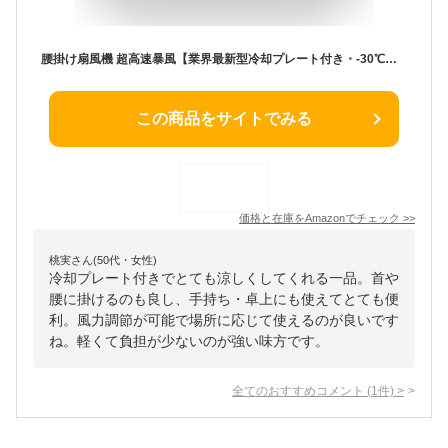
腰掛け扇風機 超高速暴風【業界最新型冷却プレート付き・-30℃瞬間冷却・10000mAh大容量】ベルトファン 1台多役 傘取り付け/首掛け/手持ち/卓上/腰掛け 携帯扇風機 199段階風力調節 腰掛けファン 最長72時間持続 LED表示 腰掛けエアコン 軽量 小型 持ち運び 静音 扇風機 熱中症対策 暑さ対策 通勤 通学 スポーツ観戦 農作業 花火大会 山登り 旅行用 ストラップ付きWhite
この商品をサイトでみる
価格と在庫を
Amazon
でチェック
>>
桃実さん(50代・女性)
冷却プレート付きでとても涼しくしてくれる一品。首や
腰に掛けるのも良し、手持ち・卓上にも使えてとても便
利。風力調節が可能で場所に応じて使えるのが良いです
ね。軽くて負担が少ないのが強い味方です。
全てのおすすめコメント
(
1
件)
>