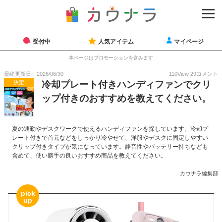
受付中
人気アイテム
マイページ
本ページはプロモーションを含みます
最終更新日：2026/06/30
110
View
29
コメント
決定
冷却プレート付きハンディファンでクリ
ップ付きのおすすめを教えてください。
夏の通勤やデスクワークで使えるハンディファンを探しています。冷却プ
レート付きで首元などをしっかり冷やせて、洋服やデスクに固定しやすい
クリップ付きタイプが気になっています。静音性やバッテリー持ちなども
含めて、使い勝手の良いおすすめ商品を教えてください。
カウナラ編集部
pick
up