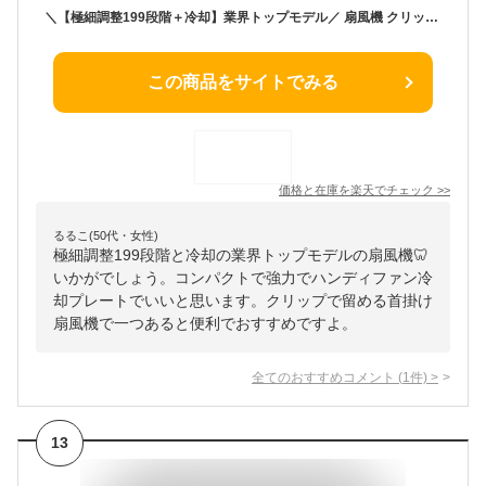
＼【極細調整199段階＋冷却】業界トップモデル／ 扇風機 クリップ コンセント 強力 360度 ハンディファン冷却プレート 2026 扇風機 クリップ 冷却 首掛け扇風機 超冷却力超冷却力 6way クリップファ ハンディファン 冷却 最強 卓上 クーラー 腰掛け 日傘 ネックファン
この商品をサイトでみる
価格と在庫を
楽天
でチェック
>>
るるこ(50代・女性)
極細調整199段階と冷却の業界トップモデルの扇風機🦷
いかがでしょう。コンパクトで強力でハンディファン冷
却プレートでいいと思います。クリップで留める首掛け
扇風機で一つあると便利でおすすめですよ。
全てのおすすめコメント
(
1
件)
>
13