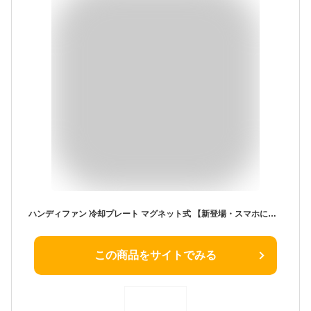
ハンディファン 冷却プレート マグネット式 【新登場・スマホに付き・両手を解放】 携帯扇風機 強力 静音 360°角度調整 3段階風量 静音 傘にクリップ 手持ち扇風機 5200mAh大容量 32時間連続稼働 小型扇風機 usb扇風機 軽量 140g 卓上/手持ち/首掛け 熱中症対策 通勤 通学 アウトドア キャンプ プレゼント (ホワイト)
この商品をサイトでみる