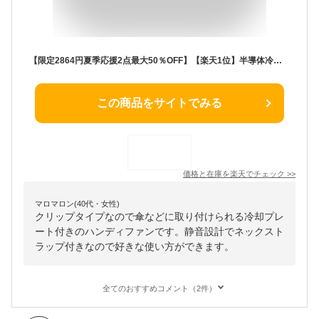
【限定2864円夏季応援2点最大50％OFF】【楽天1位】半導体冷却 クリップファン 携帯扇風機 冷却プレート 半導体冷却 ハンディファン 小型 強力 クリップファン 199段階風量調整 LEDディスプレイ付き 360°回転 静音 軽量 首掛け 腰掛け 卓上 多機能 ポータブルファン
この商品をサイトでみる
価格と在庫を
楽天
でチェック
>>
マロマロン(40代・女性)
クリップタイプなので傘などに取り付けられる冷却プレ
ート付きのハンディファンです。静音設計でネックスト
ラップ付きなので好きな使い方ができます。
全てのおすすめコメント（2件）