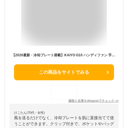
【2026最新・冷却プレート搭載】KAIYO G10 ハンディファン 手持ち扇風機 半導体 冷却 18000RPM強風 3300mAh大容量 デジタル表示 軽量 コンパクト クリップ付き ハンズフリー 携帯扇風機 静音 USB充電式 アウトドア 扇風機 おしゃれ (ホワイト)
この商品をサイトでみる
価格と在庫を
Amazon
でチェック
>>
けこたん(70代・女性)
風を送るだけでなく、冷却プレートを肌に直接当てて使
うことができます。クリップ付きで、ポケットやバッグ