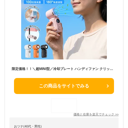
限定価格！！＼超MINI型／冷却プレート ハンディファン クリップ 小型 日傘用 携帯扇風機 クリップ ミニ扇風機 5段階調節 手持ち扇風機 強力 充電式 ハンディファン クリップ 超小型 扇風機 ネッククーラー 最強 扇風機クリップ pse認証済 超小型 ハンディ扇風機 熱中症対策
この商品をサイトでみる
価格と在庫を
楽天
でチェック
>>
おツナ(40代・男性)