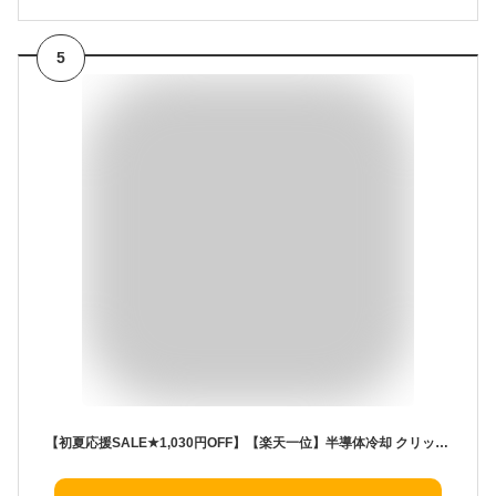
5
【初夏応援SALE★1,030円OFF】【楽天一位】半導体冷却 クリップファン TEC冷却 冷却プレート 携帯扇風機 2026最新 USB Type-C 充電式 クリップ式 360度回転 風量調節 ミニ 小型 卓上扇風機 自転車 傘 アウトドア 静音 軽量 熱中症対策 暑さ対策 ハンディファン コンパクト