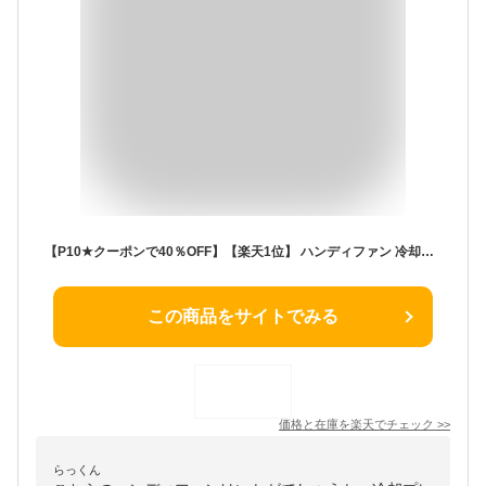
【P10★クーポンで40％OFF】【楽天1位】 ハンディファン 冷却プレート搭載【1秒冷却・超静音】 扇風機 首掛け＆卓上対応【4in1多機能】【DCモーター 超静音20dB】【5段階風量調節】【大容量4500mAh】携帯扇風機 手持ち/首かけ/折りたたみ/クリップ対応 USB充電式
この商品をサイトでみる
価格と在庫を
楽天
でチェック
>>
らっくん