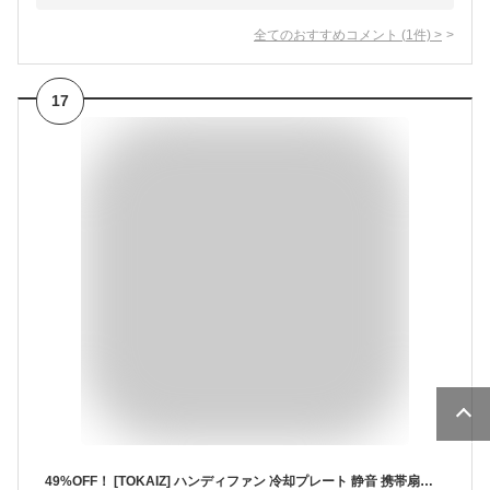
全てのおすすめコメント
(
1
件)
>
17
49%OFF！ [TOKAIZ] ハンディファン 冷却プレート 静音 携帯扇風機 ペルチェ素子 手持ち扇風機 首掛け扇風機 クリップ 100段階風量 4800mAh 6WAY 卓上 軽量 折りたたみ 暑さ対策 熱中症対策 通勤 アウトドア 液晶表示