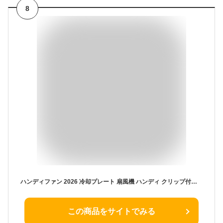
8
ハンディファン 2026 冷却プレート 扇風機 ハンディ クリップ付き 0.2秒瞬間冷感 携帯扇風機 冷却 風量6段階 Type-C対応 Mini小型 超軽量108g 手持ち扇風機 おしゃれ 通勤 キャンプ アウトドア 熱中症対策
この商品をサイトでみる