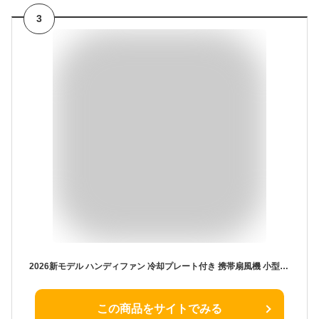
3
2026新モデル ハンディファン 冷却プレート付き 携帯扇風機 小型 手持ち ミニ 冷却ファン クリップ付き ポータブルファン 瞬間冷感 ひんやり 送風 冷風 180°角度調整 静音 ブラシレスモーター USB充電式 大容量バッテリー 最大3000mAh デジタル表示 (ホワイト)
この商品をサイトでみる