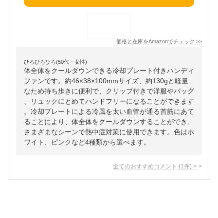
価格と在庫を
Amazon
でチェック
>>
ひろひろひろ(50代・女性)
体全体をクールダウンできる冷却プレート付きハンディ
ファンです。約46×38×100mmサイズ、約130gと軽量
なため持ち歩きに便利で、クリップ付きで洋服やバッグ
、リュックにとめてハンドフリーになることができます
。冷却プレートによる冷風を太い血管が通る首筋にあて
ることにより、体全体をクールダウンすることができ、
さまざまなシーンで熱中症対策に使用できます。色はホ
ワイト、ピンクなど4種類から選べます。
全てのおすすめコメント
(
1
件)
>