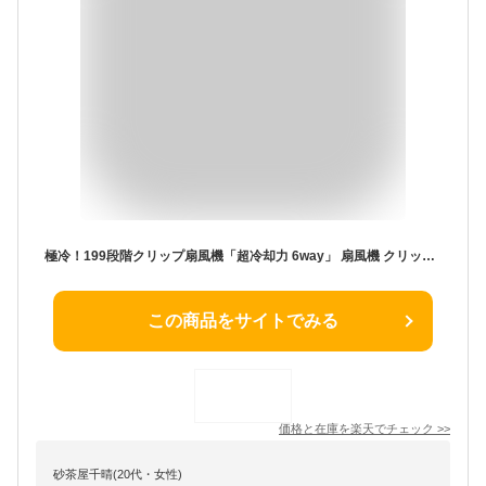
極冷！199段階クリップ扇風機「超冷却力 6way」 扇風機 クリップ コンセント 強力 360度 ハンディファン 冷却プレート2026 コンパクト式 小型 ベルト 扇風機 首掛け 腰掛け クリップファン クリップ式扇風機 日傘 ネックファン
この商品をサイトでみる
価格と在庫を
楽天
でチェック
>>
砂茶屋千晴(20代・女性)