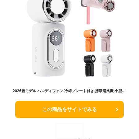
2026新モデル ハンディファン 冷却プレート付き 携帯扇風機 小型 手持ち ミニ 冷却ファン クリップ付き ポータブルファン 瞬間冷感 ひんやり 送風 冷風 180°角度調整 静音 ブラシレスモーター USB充電式 大容量バッテリー 最大3000mAh デジタル表示 (ホワイト)
この商品をサイトでみる