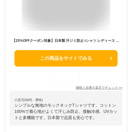
【25%OFFクーポン対象】日本製 汗ジミ防止 tシャツ レディース 接触冷感 UVカット 綿100% トップス カットソー 半袖 春夏 夏服 夏 綿 コットン 汗ジミ 汗ジミ防止 接触冷感 半袖 冷感 モックネック 綿 コットン 日焼け防止 日焼け対策 首 3190682
この商品をサイトでみる
価格と在庫を
楽天
でチェック
>>
八百万(50代・男性)
シンプルな無地のモックネックTシャツです。コットン
100%で着心地がよくて汗じみ防止、接触冷感、UVカッ
トと多機能です。日本製で品質も安心です。