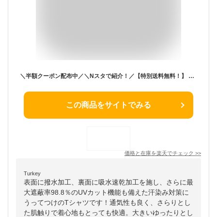
＼半額クーポン配布中／＼Nスタで紹介！／【特別送料無料！】 Tシャツ 汗染み防止 UVカット レディース / トップス カットソー 半袖 大きいサイズ ゆったり 夏 【メール便可22】◆zootie（ズーティー）：汗しみない Tシャツ［ビッグTEE］
この商品をサイトでみる
価格と在庫を
楽天
でチェック
>>
Turkey
表面に撥水加工、裏面に吸水速乾加工を施し、さらに最
大遮蔽率98.8％のUVカット機能も備えた汗染み対策に
うってつけのTシャツです！通気性も良く、さらりとし
た肌触りで着心地もとっても快適。大きいゆったりとし