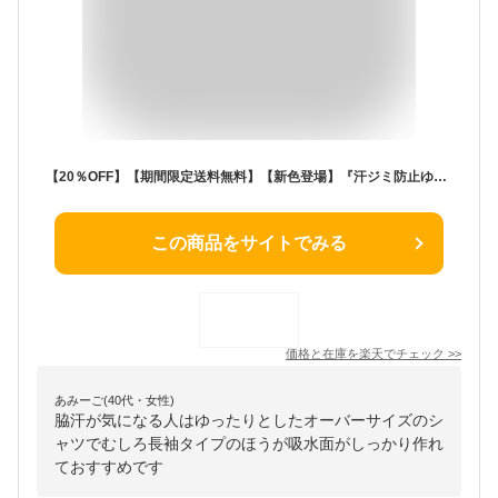
【20％OFF】【期間限定送料無料】【新色登場】『汗ジミ防止ゆるっとUネックTシャツ』[n'OrLABEL Tシャツ レディース 春夏 半袖 カットソー Uネック 無地 五分袖 七分袖 綿100% コットン 汗じみ防止 汗染み防止]※返品交換不可※※メール便可※【10】
この商品をサイトでみる
価格と在庫を
楽天
でチェック
>>
あみーご(40代・女性)
脇汗が気になる人はゆったりとしたオーバーサイズのシ
ャツでむしろ長袖タイプのほうが吸水面がしっかり作れ
ておすすめです