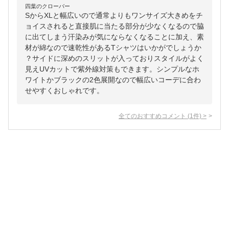
四葉のクローバー
SからXLと幅広いので通常よりもワンサイズ大きめをチ
ョイスされると直接肌に当たる部分が少なくなるので脇
に出てしまう汗染みが気にならなくなることに加え、素
材が綿なので速乾性があるTシャツはいかがでしょうか
？サイドに深めのスリットが入っておりスタイルがよく
見えUVカットで紫外線対策もできます。シンプルなホ
ワイトかブラックの2色展開なので幅広いコーデに合わ
せやすくおしゃれです。
全てのおすすめコメント
(
1
件)
>