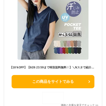
【18％OFF】【6/26 23:59まで特別送料無料！】＼Nスタで紹介！／【18％OFF★】Tシャツ 汗染み防止 UVカット レディース M/L/LL/3L トップス 半袖 綿100％ 大きいサイズ ゆったり 夏 【メール便可11】◆zootie（ズーティー）：汗しみない Tシャツ［Vネック ポケットTEE］
この商品をサイトでみる
価格と在庫を
楽天
でチェック
>>