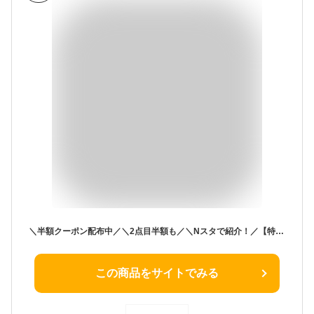
＼半額クーポン配布中／＼2点目半額も／＼Nスタで紹介！／【特別送料無料！】 Tシャツ 汗染み防止 UVカット レディース / トップス 半袖 綿100％ ゆったり 夏 【メール便可11】◆zootie（ズーティー）：汗しみない Tシャツ［ワイドシルエット］
この商品をサイトでみる