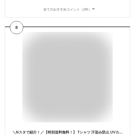
全てのおすすめコメント（2件）
8
＼Nスタで紹介！／【特別送料無料！】 Tシャツ 汗染み防止 UVカット レディース / トップス カットソー 半袖 綿100％ ゆったり 【メール便可11】◆zootie（ズーティー）：汗しみない Tシャツ［フレンチスリーブ］