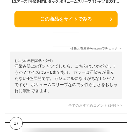
[ユアーズ] 汗染み防止 タック ボリュームスリーブ Tシャツ BDXT0214 レディース S ホワイト
この商品をサイトでみる
価格と在庫を
Amazon
でチェック
>>
おにもの奉行(30代・女性)
汗染み防止のTシャツでしたら、こちらはいかがでしょ
うか？サイズはS～Lまであり、カラーは汗染みが目立
たない4色展開です。カジュアルになりがちなTシャツ
ですが、ボリュームスリーブなので女性らしさをおしゃ
れに演出できます。
全てのおすすめコメント
(
1
件)
>
17