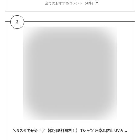
全てのおすすめコメント（4件）
3
＼Nスタで紹介！／【特別送料無料！】 Tシャツ 汗染み防止 UVカット レディース / トップス カットソー 半袖 大きいサイズ ゆったり 夏 【メール便可22】◆zootie（ズーティー）：汗しみない Tシャツ［ビッグTEE］