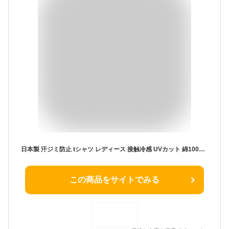
日本製 汗ジミ防止 tシャツ レディース 接触冷感 UVカット 綿100% トップス カットソー 半袖 春夏 夏服 夏 綿 コットン 汗ジミ 汗ジミ防止 接触冷感 半袖 冷感 モックネック 綿 コットン 日焼け防止 日焼け対策 首 3190682
この商品をサイトでみる