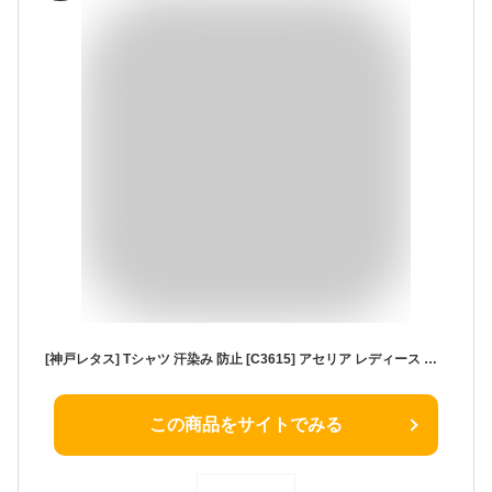
[神戸レタス] Tシャツ 汗染み 防止 [C3615] アセリア レディース 半袖 袖 折り返し 無地 ポケット スリット カットソー フリー ボートネックネイビー
この商品をサイトでみる