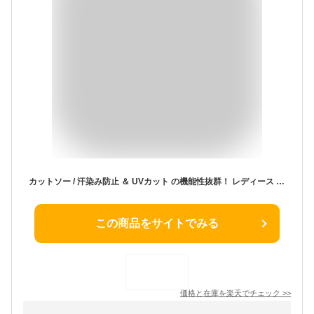
カットソー / 汗染み防止 ＆ UVカット の機能性抜群！ レディース Tシャツ 半袖 丸襟トップス 綿 春 夏 秋 体型カバー シンプル 大人 女性 ビッグサイズ 着痩せ 通勤 30代 40代 50代 60代 ファッション プレゼント
この商品をサイトでみる
価格と在庫を
楽天
でチェック
>>