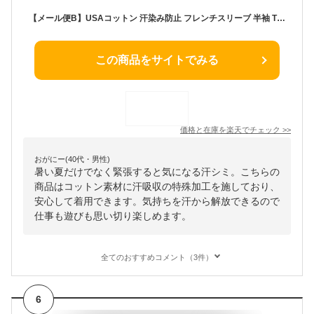
【メール便B】USAコットン 汗染み防止 フレンチスリーブ 半袖 Tシャツ レディース トップス 半袖Tシャツ カットソー インナー 汗じみ 機能性 オーバーサイズ 体型カバー 二の腕カバー ショート丈 薄手 真夏 春夏 春 夏 秋
この商品をサイトでみる
価格と在庫を
楽天
でチェック
>>
おがにー(40代・男性)
暑い夏だけでなく緊張すると気になる汗シミ。こちらの
商品はコットン素材に汗吸収の特殊加工を施しており、
安心して着用できます。気持ちを汗から解放できるので
仕事も遊びも思い切り楽しめます。
全てのおすすめコメント（3件）
6