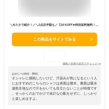
＼Nスタで紹介！／＼2点目半額も／【18％OFF★特別送料無料！】Tシャツ 汗染み防止 UVカット レディース M/L/LL/3L トップス 大きいサイズ 【メール便可11】◆zootie（ズーティー）：汗しみない Tシャツ［スタンダード］
この商品をサイトでみる
価格と在庫を
楽天
でチェック
>>
おがにー(40代・男性)
オシャレに挑戦したいけど、汗染みが気になるという人
におすすめのこちらのシャツは表面は撥水、裏面は吸水
速乾生地なので汗をかいても目立たないことが特徴です
。せっかくのおでかけで余計な心配をせずに、しっかり
と楽しめますよ。