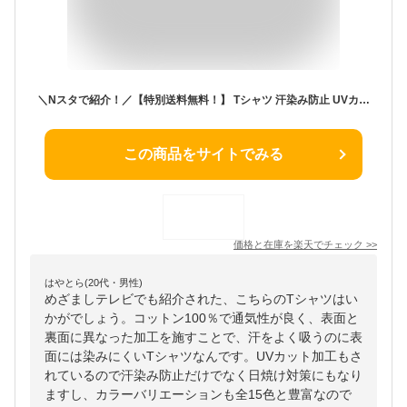
＼Nスタで紹介！／【特別送料無料！】 Tシャツ 汗染み防止 UVカット レディース / トップス カットソー 半袖 丸首 ゆったり 夏【メール便可22】◆zootie（ズーティー）：汗しみない Tシャツ［バックスリット］
この商品をサイトでみる
価格と在庫を
楽天
でチェック
>>
はやとら(20代・男性)
めざましテレビでも紹介された、こちらのTシャツはい
かがでしょう。コットン100％で通気性が良く、表面と
裏面に異なった加工を施すことで、汗をよく吸うのに表
面には染みにくいTシャツなんです。UVカット加工もさ
れているので汗染み防止だけでなく日焼け対策にもなり
ますし、カラーバリエーションも全15色と豊富なので