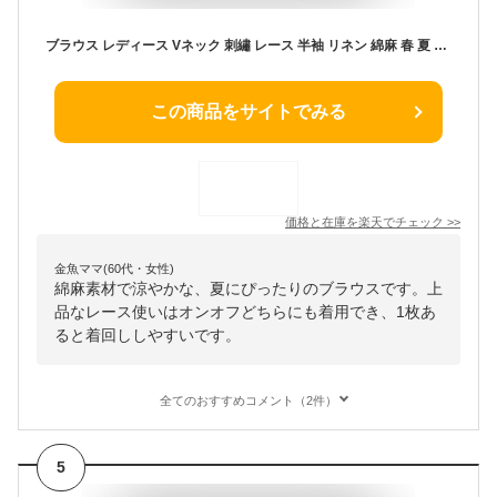
ブラウス レディース Vネック 刺繡 レース 半袖 リネン 綿麻 春 夏 秋 トップス フェミニン 着回し シンプル おしゃれ 大人 カジュアル こなれ感 春 夏 ゆったり すっきり 大きいサイズ 薄手 ナチュラル ママコーデ
この商品をサイトでみる
価格と在庫を
楽天
でチェック
>>
金魚ママ(60代・女性)
綿麻素材で涼やかな、夏にぴったりのブラウスです。上
品なレース使いはオンオフどちらにも着用でき、1枚あ
ると着回ししやすいです。
全てのおすすめコメント（2件）
5