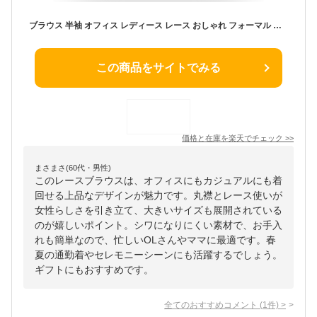
ブラウス 半袖 オフィス レディース レース おしゃれ フォーマル 大きいサイズ トップス Tシャツ レースブラウス 丸襟 カジュアル 洗える 袖あり ギフト 上品 シワになりにくい シャツ セレモニー 春 夏 OL 通勤 ママ 母の日 送料無料
この商品をサイトでみる
価格と在庫を
楽天
でチェック
>>
まさまさ(60代・男性)
このレースブラウスは、オフィスにもカジュアルにも着
回せる上品なデザインが魅力です。丸襟とレース使いが
女性らしさを引き立て、大きいサイズも展開されている
のが嬉しいポイント。シワになりにくい素材で、お手入
れも簡単なので、忙しいOLさんやママに最適です。春
夏の通勤着やセレモニーシーンにも活躍するでしょう。
ギフトにもおすすめです。
全てのおすすめコメント
(
1
件)
>