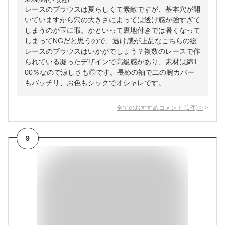
Silvia(60代・女性)
レースのブラウスは夏らしくて素敵ですが、基本穴が開
いていますから穴の大きさによっては透け感が強すぎて
しまうのが玉に瑕。かといって裏地付きでは暑くなって
しまってNGだと思うので、透け感が上品なこちらの総
レースのブラウスはいかがでしょう？複数のレースで作
られている凝ったデザインで高級感があり、素材は綿1
00％なので涼しさも◎です。長めの袖で二の腕カバー
もバッチリ、お色もシックでオシャレです。
全てのおすすめコメント
(
1
件)
>
9