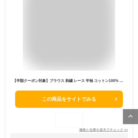
【半額クーポン対象】ブラウス 刺繍 レース 半袖 コットン100% トップス ギャザー Aライン レディース おすすめ おしゃれ 大人可愛い メール便 2025春夏 【lstp203-347】【即納：1-5営業日】【送料無料】ユ込2
この商品をサイトでみる
価格と在庫を
楽天
でチェック
>>