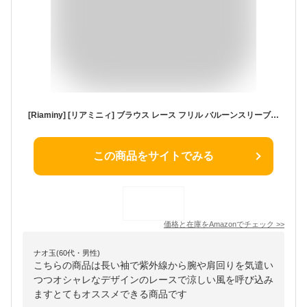
[Riaminy] [リアミニィ] ブラウス レース フリル バルーンスリーブ カットソー レディース トップス オフィス カジュアル シフォン 上品 シンプル 長袖 春 夏 秋 韓国 Uネック (JP, アルファベット, M, ホワイト)
この商品をサイトでみる
価格と在庫を
Amazon
でチェック
>>
ナオ玉(60代・男性)
こちらの商品は長い袖で紫外線から腕や肩回りを気遣い
つつオシャレなデザインのレースで涼しい風を呼び込み
ますとてもオススメできる商品です