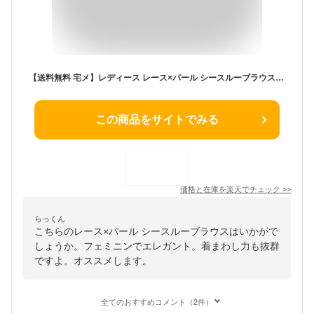
【送料無料 宅メ】レディース レース×パール シースルーブラウス シースルーシャツ トップス カットソー 長袖 オシャレ お洒落 可愛い 上品 エレガント 花 レース パール 春 夏 秋 結婚式 披露宴 パーティー RSTP-L6 181113
この商品をサイトでみる
価格と在庫を
楽天
でチェック
>>
らっくん
こちらのレース×パール シースルーブラウスはいかがで
しょうか。フェミニンでエレガント。着まわし力も抜群
ですよ。オススメします。
全てのおすすめコメント（2件）