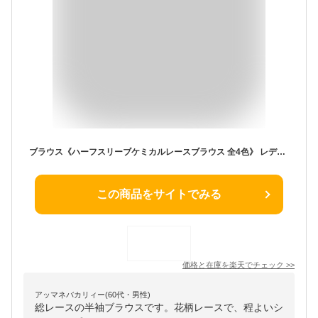
ブラウス《ハーフスリーブケミカルレースブラウス 全4色》 レディース トップス ブラウス 総レース 花柄レース ケミカルレース シースルー インナー付き 一体型 半袖 スタンドカラー フェミニン 大人可愛い きれいめ おしゃれ 二次会 入学式 卒業式 //7//
この商品をサイトでみる
価格と在庫を
楽天
でチェック
>>
アッマネバカリィー(60代・男性)
総レースの半袖ブラウスです。花柄レースで、程よいシ