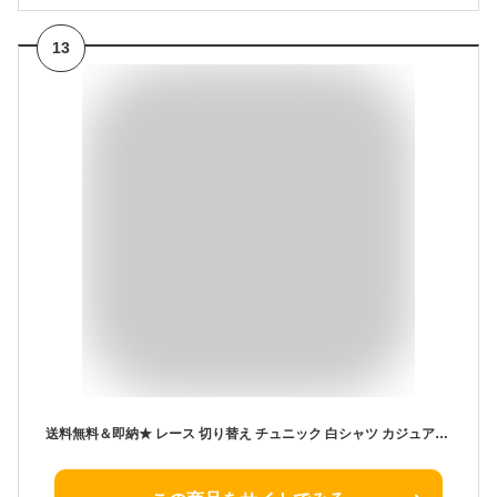
13
送料無料＆即納★ レース 切り替え チュニック 白シャツ カジュアル きれいめ 上品 ロング 五分袖 春 夏 / レディース トップス ふんわり ブラウス ゆったり シャツ シアー フレア 花柄 刺繍 ロングシャツ ロングブラウス シアーシャツ シアーブラウス シフォン 白 ホワイト