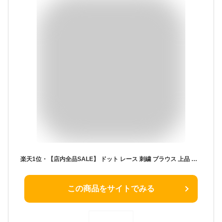
楽天1位・【店内全品SALE】 ドット レース 刺繍 ブラウス 上品 長袖 スキッパー ノーカラー 白 黒 / レディース きれいめ トップス レースブラウス 白シャツ 白ブラウス フォーマル オフィス カジュアル オフィスカジュアル 大きいサイズ 韓国 春 夏 秋 冬 ホワイト ブラック
この商品をサイトでみる