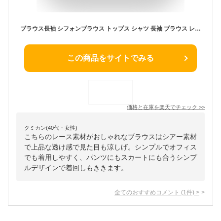
ブラウス長袖 シフォンブラウス トップス シャツ 長袖 ブラウス レディース オフィス ビジネス フォーマル きれいめ 大人 上品 オフィスカジュアル 30代 40代 50代 春 夏 秋 冬 ハイネック レース シアー シースルー 緑/黒/白/m/l/ll/2l/大きいサイズ
この商品をサイトでみる
価格と在庫を
楽天
でチェック
>>
クミカン(40代・女性)
こちらのレース素材がおしゃれなブラウスはシアー素材
で上品な透け感で見た目も涼しげ。シンプルでオフィス
でも着用しやすく、パンツにもスカートにも合うシンプ
ルデザインで着回しもききます。
全てのおすすめコメント
(
1
件)
>