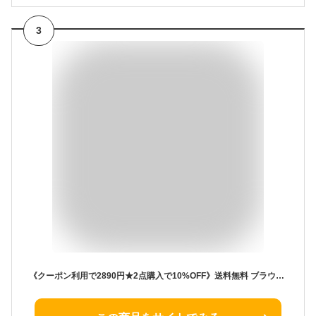
3
《クーポン利用で2890円★2点購入で10%OFF》送料無料 ブラウス レディース 長袖ブラウス 春夏秋 オフィスブラウス 白レース オシャレブラウス ,パフスリーブトップス 韓国風 大人 上品 通勤OL ゆったりシャツ 大きいサイズ 40代 30代 50代