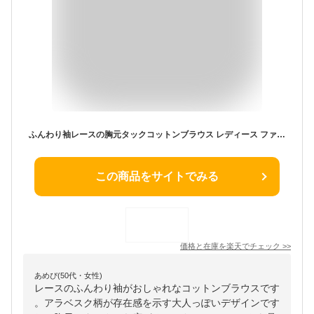
ふんわり袖レースの胸元タックコットンブラウス レディース ファッション トップス ブラウス シャツ 白 ホワイト 7分袖 大人可愛い 40代 レディースファッション 50代女性 ファッション 60代 ミセスファッション サワアラモード sawaalamode otona
この商品をサイトでみる
価格と在庫を
楽天
でチェック
>>
あめぴ(50代・女性)
レースのふんわり袖がおしゃれなコットンブラウスです
。アラベスク柄が存在感を示す大人っぽいデザインです