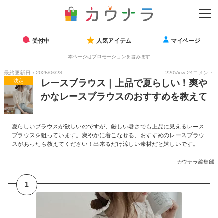
受付中
人気アイテム
マイページ
本ページはプロモーションを含みます
最終更新日：2025/06/23
220
View
24
コメント
決定
レースブラウス｜上品で夏らしい！爽や
かなレースブラウスのおすすめを教えて
夏らしいブラウスが欲しいのですが、厳しい暑さでも上品に見えるレース
ブラウスを狙っています。爽やかに着こなせる、おすすめのレースブラウ
スがあったら教えてください！出来るだけ涼しい素材だと嬉しいです。
カウナラ編集部
1