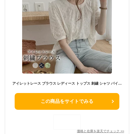
アイレットレース ブラウス レディース トップス 刺繍 シャツ パイピング 夏 レース おしゃれ かわいい 流行 シンプル 定番 白 薄手 夏服 ゆったり ラフ こなれ感 ナチュラル フェミニン カジュアル 着回し ラウンドネック パフスリーブ ぽわん袖 上品 通勤 通学
この商品をサイトでみる
価格と在庫を
楽天
でチェック
>>