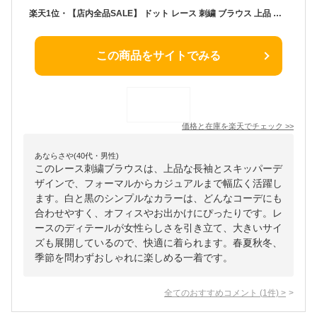
楽天1位・【店内全品SALE】 ドット レース 刺繍 ブラウス 上品 長袖 スキッパー ノーカラー 白 黒 / レディース きれいめ トップス レースブラウス 白シャツ 白ブラウス フォーマル オフィス カジュアル オフィスカジュアル 大きいサイズ 韓国 春 夏 秋 冬 ホワイト ブラック
この商品をサイトでみる
価格と在庫を
楽天
でチェック
>>
あならさや(40代・男性)
このレース刺繍ブラウスは、上品な長袖とスキッパーデ
ザインで、フォーマルからカジュアルまで幅広く活躍し
ます。白と黒のシンプルなカラーは、どんなコーデにも
合わせやすく、オフィスやお出かけにぴったりです。レ
ースのディテールが女性らしさを引き立て、大きいサイ
ズも展開しているので、快適に着られます。春夏秋冬、
季節を問わずおしゃれに楽しめる一着です。
全てのおすすめコメント
(
1
件)
>