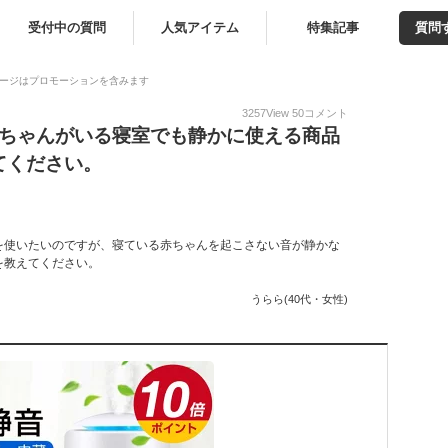
受付中の質問
人気アイテム
特集記事
質問
ージはプロモーションを含みます
3257
View
50
コメント
赤ちゃんがいる寝室でも静かに使える商品
てください。
を使いたいのですが、寝ている赤ちゃんを起こさない音が静かな
を教えてください。
うらら(40代・女性)