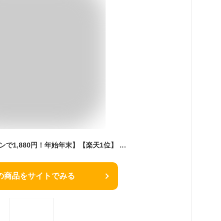
加湿器 卓上 【クーポンで1,880円！年始年末】【楽天1位】 加湿器 小型 抗菌鋼片 おしゃれ 超音波 卓上加湿器 オフィス 加湿器 アロマ 静音 除菌 7色LEDランプ 気化式 大容量 250ml 持ち運び便利 空焚き防止 一人暮らし おしゃれ usb 車載 加湿器 ギフト プレゼン
の商品をサイトでみる