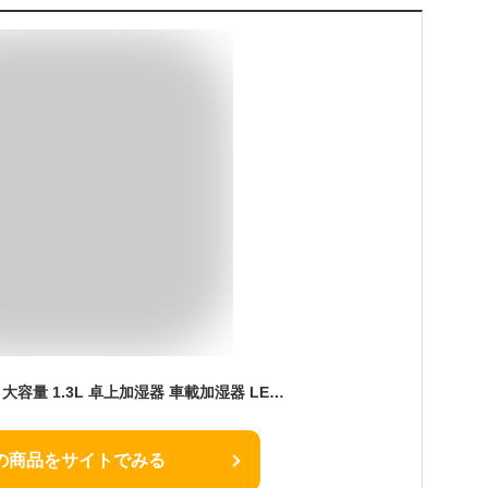
加湿器 卓上 超音波式 大容量 1.3L 卓上加湿器 車載加湿器 LEDライト ナイトライト 超静音設計 オフィス 会社 子供部屋 赤ちゃん 6-9畳 電源コード式 長時間 空気浄化機 除菌 部屋 肌荒れ対策 乾燥 花粉症対策 持ち運び便利 誕生日 結婚祝い(White)
の商品をサイトでみる