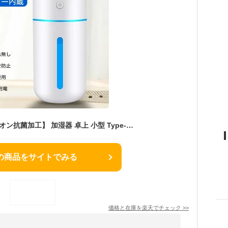
【 2025新設計・銀イオン抗菌加工】 加湿器 卓上 小型 Type-C充電式 卓上加湿器 除菌 大容量350ML 超音波式加湿器 水溶性アロマ 次亜塩素酸水対応 車載加湿器 持ち運び便利 軽量 コンパクト コードレス 2段階ミスト 水漏れ防止 長時間運転 自動停止機能
の商品をサイトでみる
価格と在庫を
楽天
でチェック
>>