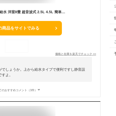
加湿器 大容量 上から給水 洋室8畳 超音波式 2.5L 4.5L 簡単操作 リビング 卓上 上部給水加湿器 静音 静か 円柱 デザイン インテリア家電 乾燥対策 オフィス 抗菌 ミスト モノトーン 一人暮らし 新生活 おしゃれ mottole MTL-H001
の商品をサイトでみる
価格と在庫を
楽天
でチェック
>>
がでしょうか。上から給水タイプで便利ですし静音設
ですよ。
てのおすすめコメント（3件）