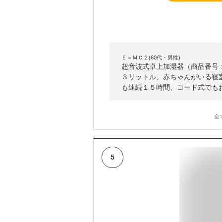
Ｅ＝ＭＣ２(60代・男性)
超音波式卓上加湿器（商品番号：Hum
３リットル、赤ちゃんがいる寝
も連続１５時間、コード式でも
全
5