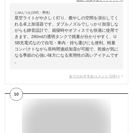
価格と在庫を
楽天
でチェック
>>
じゆんつえ(10代・男性)
星空ライトがやさしく灯り、癒やしの空間を演出してく
れる卓上加湿器です。ダブルノズルでしっかり加湿しな
がらも静音設計で、就寝時やオフィスでも快適に使用で
きます。280mlの透明タンクで残量が分かりやすく、U
SB充電式なので自宅・車内・持ち運びにも便利。軽量
コンパクトながら長時間連続加湿が可能で、乾燥が気に
なる季節の心強い味方になる実用性の高いアイテムです
。
全てのおすすめコメント
(
1
件)
>
10