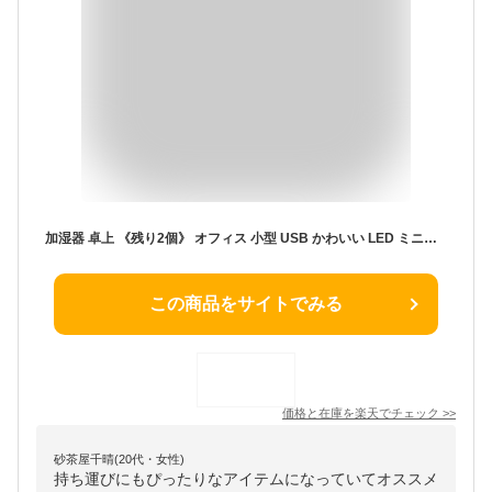
加湿器 卓上 《残り2個》 オフィス 小型 USB かわいい LED ミニ加湿器 加湿 持ち運び おしゃれ コンパクト 小型 乾燥防止 車内 車 寝室 ポスト型 ポスト ユニーク おもしろ 雑貨 お祝い ☆ プレゼント ギフト 防災グッズ 新生活
この商品をサイトでみる
価格と在庫を
楽天
でチェック
>>
砂茶屋千晴(20代・女性)
持ち運びにもぴったりなアイテムになっていてオススメ