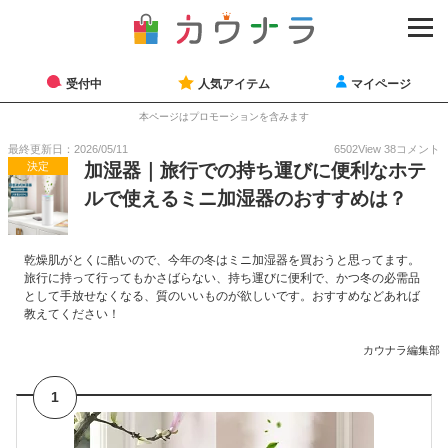
受付中
人気アイテム
マイページ
本ページはプロモーションを含みます
最終更新日：2026/05/11
6502
View
38
コメント
決定
加湿器｜旅行での持ち運びに便利なホテ
ルで使えるミニ加湿器のおすすめは？
乾燥肌がとくに酷いので、今年の冬はミニ加湿器を買おうと思ってます。
旅行に持って行ってもかさばらない、持ち運びに便利で、かつ冬の必需品
として手放せなくなる、質のいいものが欲しいです。おすすめなどあれば
教えてください！
カウナラ編集部
1