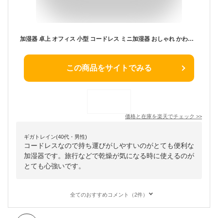
加湿器 卓上 オフィス 小型 コードレス ミニ加湿器 おしゃれ かわいい 大容量 床置き アロマ usb 卓上加湿器 ledライト 一人暮らし 持ち運び 便利 静音 省エネ ナチュラル しずく型 上から給水 コンパクト デスク エコ 車用 秋 冬 乾燥対策
この商品をサイトでみる
価格と在庫を
楽天
でチェック
>>
ギガトレイン(40代・男性)
コードレスなので持ち運びがしやすいのがとても便利な
加湿器です。旅行などで乾燥が気になる時に使えるのが
とても心強いです。
全てのおすすめコメント（2件）