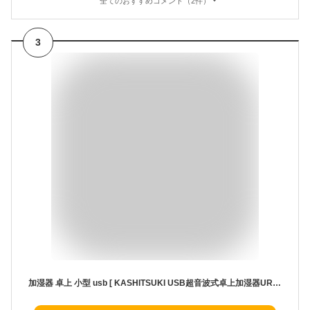
全てのおすすめコメント（2件）
3
加湿器 卓上 小型 usb [ KASHITSUKI USB超音波式卓上加湿器URUO ] ミニ加湿器 オフィス 持ち運び便利 乾燥防止