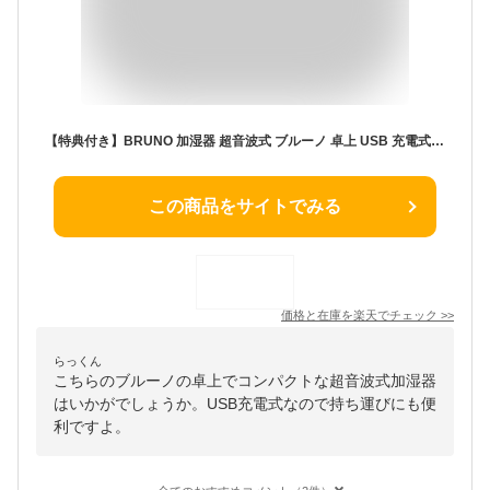
【特典付き】BRUNO 加湿器 超音波式 ブルーノ 卓上 USB 充電式 コードレス 寝室 アロマ かわいい LEDライト ミニ加湿器 コンパクト 小型 オフィス 持ち運び おしゃれ ポータブル 乾燥対策 BDE057【ポイント10倍 送料無料】［ BRUNO 充電式パーソナル加湿器 CUBE MIST ］
この商品をサイトでみる
価格と在庫を
楽天
でチェック
>>
らっくん
こちらのブルーノの卓上でコンパクトな超音波式加湿器
はいかがでしょうか。USB充電式なので持ち運びにも便
利ですよ。