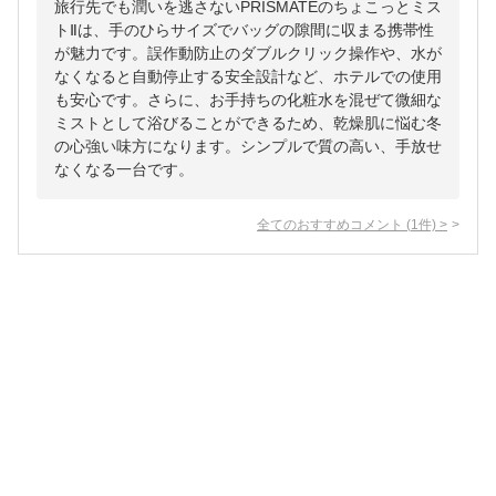
旅行先でも潤いを逃さないPRISMATEのちょこっとミス
トⅡは、手のひらサイズでバッグの隙間に収まる携帯性
が魅力です。誤作動防止のダブルクリック操作や、水が
なくなると自動停止する安全設計など、ホテルでの使用
も安心です。さらに、お手持ちの化粧水を混ぜて微細な
ミストとして浴びることができるため、乾燥肌に悩む冬
の心強い味方になります。シンプルで質の高い、手放せ
なくなる一台です。
全てのおすすめコメント
(
1
件)
>