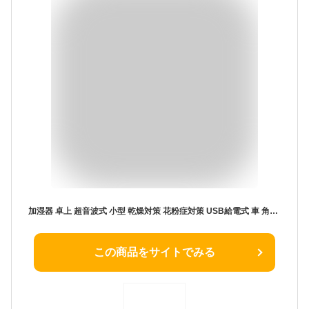
加湿器 卓上 超音波式 小型 乾燥対策 花粉症対策 USB給電式 車 角度調節 かわいい デスク ミニ加湿器 コンパクト 静音 自宅 オフィス 車載兼用 保湿 おしゃれ 寝室 卓上加湿器 持ち運び 喉 車 リビング 勉強 リフレッシュ ホワイト 白 ギフト プレゼント 誕生日 送料無料
この商品をサイトでみる