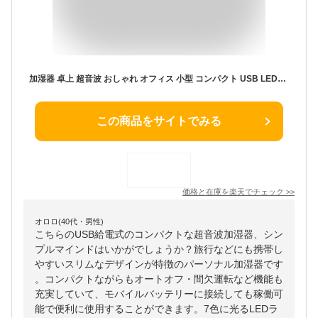
加湿器 卓上 超音波 おしゃれ オフィス 小型 コンパクト USB LEDライト付き 携帯用 加湿機 ベッドサイド リビング 北欧 プレゼント かわいい ライト お手入れ簡単 オフィス 寝室 旅行 ギフト ホワイト ピンク【送料無料】［ SIMPLE MIND USBミニ加湿器 Chocon ］
この商品をサイトでみる
価格と在庫を
楽天
でチェック
>>
オロロ(40代・男性)
こちらのUSB給電式のコンパクトな超音波加湿器、シン
プルマインドはいかがでしょうか？旅行などにも携帯し
やすいスリムなデザインが特徴のパーソナル加湿器です
。コンパクトながらもオートオフ・間欠運転など機能も
充実していて、モバイルバッテリーに接続しても稼働可
能で便利に使用することができます。7色に光るLEDラ