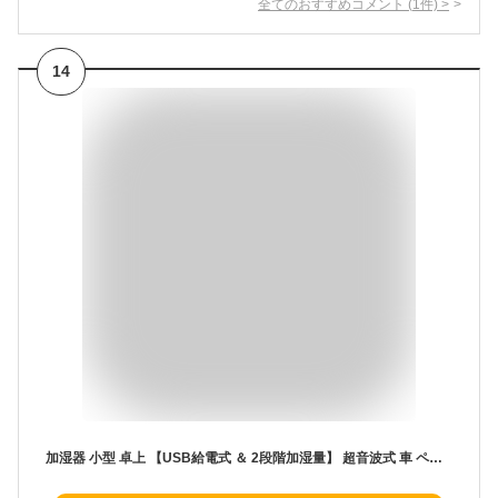
全てのおすすめコメント
(
1
件)
>
14
加湿器 小型 卓上 【USB給電式 ＆ 2段階加湿量】 超音波式 車 ペットボトル アロマ対応 ミニ加湿器 大容量350ml 空焚き防止 車載 持ち運び USB コンパクト 小さい humidifier 静音 水漏れ防止 3種類LEDライト 次亜塩素酸水対応 バッテリーなし 寝室/オフィス 乾燥/花粉症対策 Geekin-Exdash (ホワイト)