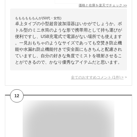
価格と在庫を
楽天
でチェック
>>
ももももももんが(50代・女性)
卓上タイプの小型超音波加湿器はいかがでしょうか。ボ
トル型のミニ水筒のような形で携帯用として持ち運びが
便利ですし、USB充電式で電源がない場所でも使えます
。一見おもちゃのようなサイズであっても空焚き防止機
能や水漏れ防止機能付きで安全面にもきちんと配慮され
ていますし、自分の好きな角度でミストを噴射させるこ
とができるので、かなり優秀なアイテムだと思います。
全てのおすすめコメント
(
1
件)
>
12