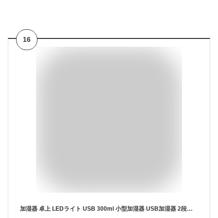
16
加湿器 卓上 LEDライト USB 300ml 小型加湿器 USB加湿器 2段階加湿調節 コンパクト おしゃれ空焚き防止 リビング 上から給水 超音波加湿器 省エネ ミニ加湿器 乾燥対策 花粉対策 静音 可愛い デスク オフィス 持ち運び プレゼント