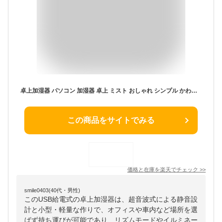
卓上加湿器 パソコン 加湿器 卓上 ミスト おしゃれ シンプル かわいい 小型 軽量 ミニ加湿器 光る 照明 車内 乾燥防止 持ち運び パソコン 新生活 ギフト プレゼント加湿器 USB 静音 超音波 イルミネーションライト機能 乾燥対策 職場 オフィス デスク リズムモード
この商品をサイトでみる
価格と在庫を
楽天
でチェック
>>
smile0403(40代・男性)
このUSB給電式の卓上加湿器は、超音波式による静音設
計と小型・軽量な作りで、オフィスや車内など場所を選
ばず持ち運びが可能であり、リズムモードやイルミネー