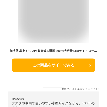
加湿器 卓上 おしゃれ 超音波加湿器 400ml大容量 LEDライト コーラ型 スチーム式 車載用 USB 超音波 オフィス 小型 超静音 LED 持ち運び便利 卓上加湿器 車用加湿器 空焚き防止 ミニ加湿器 かわいい プレゼント
この商品をサイトでみる
価格と在庫を
楽天
でチェック
>>
Moca2000
デスクや車内で使いやすい小型サイズながら、400mlの