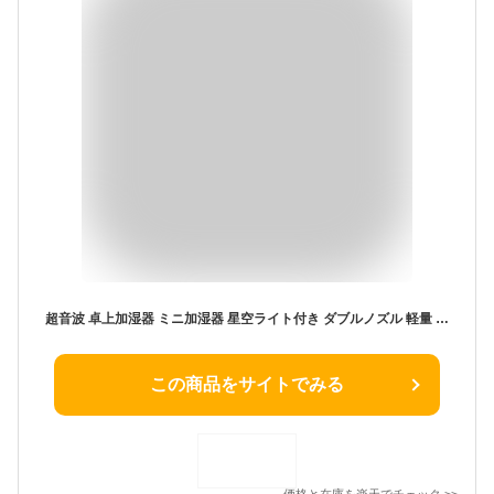
超音波 卓上加湿器 ミニ加湿器 星空ライト付き ダブルノズル 軽量 静音 USB充電式 透明タンク 280ml 長時間連続加湿 乾燥対策 持ち運び USB給電 自宅 オフィス 車載 送料無料
この商品をサイトでみる