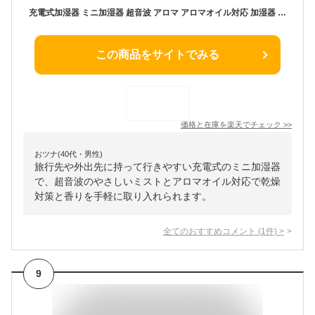
充電式加湿器 ミニ加湿器 超音波 アロマ アロマオイル対応 加湿器 卓上 usb 静音 小型 コンパクト 除菌 連続加湿約10時間 気化式 大容量 360ml 持ち運び便利 空焚き防止 おしゃれ シンプル ナチュラル オフィス 車載 車用 プレゼント
この商品をサイトでみる
価格と在庫を
楽天
でチェック
>>
おツナ(40代・男性)
旅行先や外出先に持って行きやすい充電式のミニ加湿器
で、超音波のやさしいミストとアロマオイル対応で乾燥
対策と香りを手軽に取り入れられます。
全てのおすすめコメント
(
1
件)
>
9