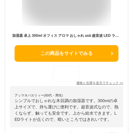
加湿器 卓上 300ml オフィス アロマ おしゃれ usb 超音波 LED ライト 次亜塩素酸水 車載 木目調 パステル シンプル 在宅 コンパクト ミニ 小さい 持ち運び 新生活 クリスマス プレゼント 実用的
この商品をサイトでみる
価格と在庫を
楽天
でチェック
>>
アッマネバカリィー(60代・男性)
シンプルでおしゃれな木目調の加湿器です。300mlの卓
上サイズで、持ち運びに便利です。超音波式なので、熱
くならず、触っても安全です。上から給水できます。L
EDライトが点くので、暗いところではきれいです。