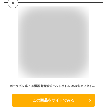
5
ポータブル 卓上 加湿器 超音波式 ペットボトル USB式 オフタイマー スティック 小型 ミニ おしゃれ かわいい USB加湿器 加湿機 車 車載加湿 寝室 旅行 ホテル オフィス 持ち運び 乾燥対策 花粉 ミスト エコ 静音 No水タンク 省スペース
この商品をサイトでみる