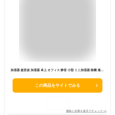
加湿器 超音波 加湿器 卓上 オフィス 静音 小型 ミニ加湿器 除菌 連続加湿約10時間 LEDランプ 気化式 大容量 360ml 持ち運び便利 空焚き防止 超音波式 おしゃれ usb ナチュラル 車載 車用 加湿器 SNSE
この商品をサイトでみる
価格と在庫を
楽天
でチェック
>>