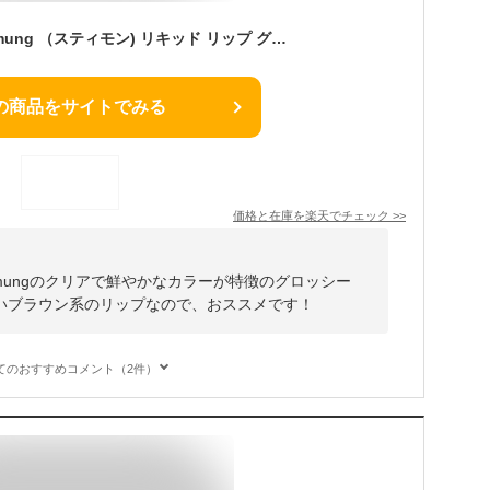
【RSL】 BT21 stimmung （スティモン) リキッド リップ グロッシー リップグロッシー LIP GLOSSY【チョコレートブラウン】 韓国 コスメ 口紅 保湿 潤い 持ち運び リップスティック リップグロス キャラクター コラボ メイク 化粧品
の商品をサイトでみる
価格と在庫を
楽天
でチェック
>>
mmungのクリアで鮮やかなカラーが特徴のグロッシー
いブラウン系のリップなので、おススメです！
てのおすすめコメント（2件）