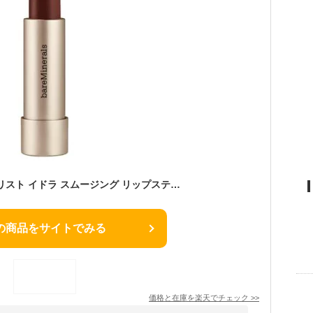
ベアミネラル ミネラリスト イドラ スムージング リップスティック インテグリティ（スモーキー ブラウン） 本体/リッチな発色となめらかな塗り心地/天然香料 3.6g 口紅・リップグロス アットコスメ 正規品 _23Sep
の商品をサイトでみる
価格と在庫を
楽天
でチェック
>>