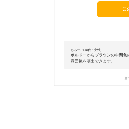
こ
あみーご(40代・女性)
ボルドーからブラウンの中間色の
雰囲気を演出できます。
全