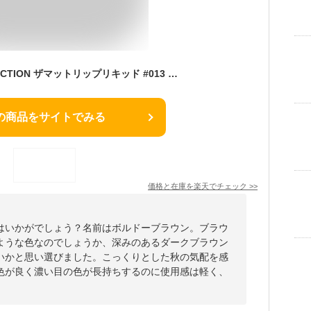
アディクション ADDICTION ザマットリップリキッド #013 Bordeaux Brown ボルドー ブラウン 6.5ml[ リップグロス ]☆再入荷
の商品をサイトでみる
価格と在庫を
楽天
でチェック
>>
はいかがでしょう？名前はボルドーブラウン。ブラウ
ような色なのでしょうか、深みのあるダークブラウン
いかと思い選びました。こっくりとした秋の気配を感
色が良く濃い目の色が長持ちするのに使用感は軽く、