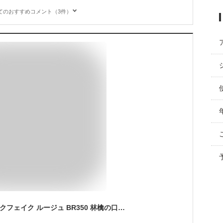
てのおすすめコメント（3件）
Visee(ヴィセ) ネンマクフェイク ルージュ BR350 林檎の口づけ ブラウンレッド 粘膜リップ 粘膜カラー 血色感 ツヤ感 美容液成分配合 3.8グラム (x 1)