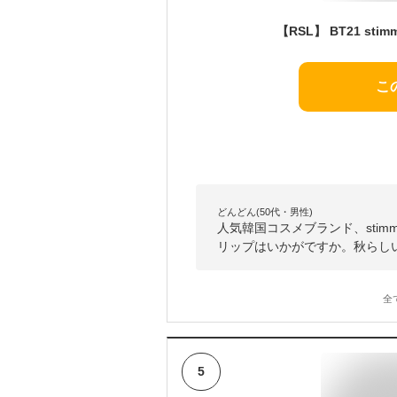
こ
どんどん(50代・男性)
人気韓国コスメブランド、sti
リップはいかがですか。秋らし
全
5