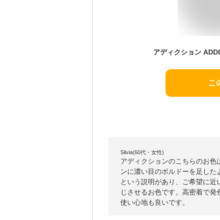
こ
Silvia(60代・女性)
アディクションのこちらのお色
ンに濃い目のボルドーを足した
という説明があり、ご希望に近
じさせるお色です。高密着で発
使い心地も良いです。