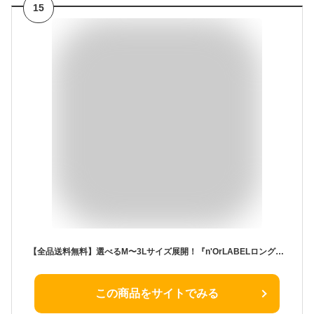
15
【全品送料無料】選べるM〜3Lサイズ展開！『n'OrLABELロングカーディガン』[メンズ 長袖 ロング カーディガン トップス ニット シンプル 着回し 羽織り ユニセックス 綿ニットシリーズ]【メール便不可】
この商品をサイトでみる