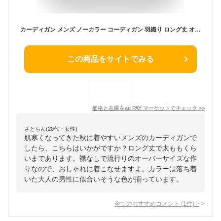
カーディガン メンズ ノーカラー コーディガン 羽織り ロング丈 オーバーサイズ 大きめ キレイめ【天竺ビッグカーディガン】 aa-1350
この商品をサイトでみる
価格と在庫を
au PAY マーケット
でチェック
>>
さとちん(20代・女性)
肌寒くなってきた秋に着やすいメンズのカーディガンで
したら、こちらはいかがですか？ロング丈で太ももくら
いまであります。襟なしで流行りのオーバーサイズな作
りなので、おしゃれに着こなせますよ。カラーは落ち着
いた大人の男性に似合いそうな色が揃っています。
全てのおすすめコメント
(
1
件)
>