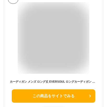
カーディガン メンズ ロング丈 EVERSOUL ロングカーディガン レディース リバーシブル カーデ レディース ショール 春 秋 冬 レディース ファッション おしゃれ ユニセックス ジェンダーレス 羽織 美容師 モード系 誕生日プレゼント バンド衣裳 ROCK
この商品をサイトでみる