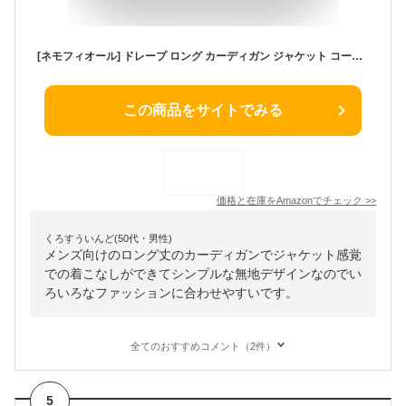
[ネモフィオール] ドレープ ロング カーディガン ジャケット コート 前開き ポケット 付き 長袖 無地 メンズ グレー_2, M
この商品をサイトでみる
価格と在庫を
Amazon
でチェック
>>
くろすういんど(50代・男性)
メンズ向けのロング丈のカーディガンでジャケット感覚
での着こなしができてシンプルな無地デザインなのでい
ろいろなファッションに合わせやすいです。
全てのおすすめコメント（2件）
5