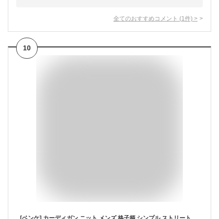
全てのおすすめコメント
(
1
件)
>
10
[ベンケ] カーディガン ニット メンズ 格子柄 シンプル ストリート アウター ボタン オフィス 春 スリム フォーマル 厚手 黒 メンズ服 ロングカーディガン ロング おおきいサイズ 春服 ジャケット オフィスカジュアル ビックシルエット 春秋 春用 大きいサイズ カッコイイ オシャレ 結婚式 長袖おしゃれ おしゃれ トップス ビジネス メンズ春 BEN48