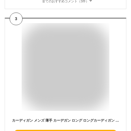
全てのおすすめコメント（3件）
3
カーディガン メンズ 薄手 カーデガン ロング ロングカーディガン ロング丈 ショールカラー 長袖 ドレープ ライトアウター ゆったり レディース 無地 ベージュ グレー カーキ ブラック ネイビー ホワイト 韓国 ファッション 春服 春 夏服 春夏 モード系