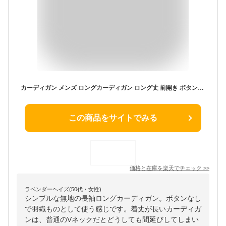
カーディガン メンズ ロングカーディガン ロング丈 前開き ボタンなし ニット 長袖 セミロング ボタンレス スリム おしゃれ 人気 ちょいワル 40代 ファッション メンズ 春 誕生日プレゼント カジュアル 私服 服 30代 40代 50代 メンズファッション 秋 メンズカーディガン
この商品をサイトでみる
価格と在庫を
楽天
でチェック
>>
ラベンダーヘイズ(50代・女性)
シンプルな無地の長袖ロングカーディガン。ボタンなし
で羽織ものとして使う感じです。着丈が長いカーディガ
ンは、普通のVネックだとどうしても間延びしてしまい