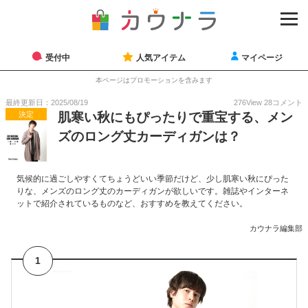
受付中
人気アイテム
マイページ
本ページはプロモーションを含みます
最終更新日：2025/08/19
276
View
28
コメント
決定
肌寒い秋にもぴったりで重宝する、メン
ズのロング丈カーディガンは？
気候的に過ごしやすくてちょうどいい季節だけど、少し肌寒い秋にぴった
りな、メンズのロング丈のカーディガンが欲しいです。雑誌やインターネ
ットで紹介されているものなど、おすすめを教えてください。
カウナラ編集部
1