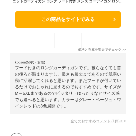
ニットカーディガン ロング フード付き メンズ コーディガン ロングコート ニット 羽織り アウター 厚手 秋物 冬物 ショールカラー ボタンレス ニット カーディガン レディース カジュアル 防寒 保温 おしゃれ【送料無料】
この商品をサイトでみる
価格と在庫を
楽天
でチェック
>>
kodsea(50代・女性)
フード付きのロングカーディガンです。被らなくても首
の後ろが温まりますし、長さも膝丈まであるので肌寒い
秋に活躍してくれると思います。またフードが付いてい
るだけでおしゃれに見えるのでおすすめです。サイズが
M～5XLまであるのでピッタリ・ゆったりなどサイズ感
でも遊べると思います。カラーはグレー・ベージュ・ワ
インレッドの3色展開です。
全てのおすすめコメント
(
1
件)
>