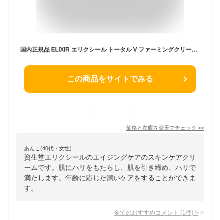
国内正規品 ELIXIR エリクシール トータル V ファーミングクリーム 本体 50g 保湿 化粧品 スキンケア コスメ メイク 誕生日 記念日 母の日 プレゼント ギフト 彼女 妻 母 女性 人気 ご褒美 忘年会 20代 30代 40代 50代 クリスマス
この商品をサイトでみる
価格と在庫を
楽天
でチェック
>>
あんこ(40代・女性)
資生堂エリクシールのエイジングケアのスキンケアクリ
ームです。肌にハリをもたらし、肌を引き締め、ハリで
満たします。年齢に応じた潤いケアをすることができま
す。
全てのおすすめコメント
(
1
件)
>