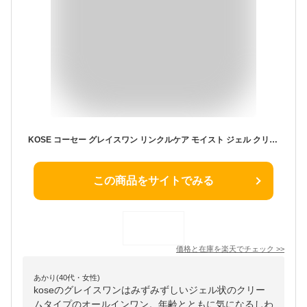
KOSE コーセー グレイスワン リンクルケア モイスト ジェル クリーム 100g 保湿 しわ改善 オールインワン スキンケア しわ くすみ エイジングケア 国産 化粧水 美容液 乳液 クリーム マッサージ アイクリーム ネッククリーム
この商品をサイトでみる
価格と在庫を
楽天
でチェック
>>
あかり(40代・女性)
koseのグレイスワンはみずみずしいジェル状のクリー
ムタイプのオールインワン。年齢とともに気になるしわ