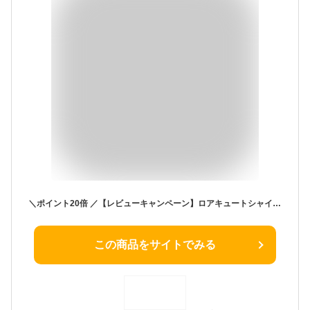
＼ポイント20倍 ／【レビューキャンペーン】ロアキュートシャイン 50g | オールインワン 保湿 クリーム クリーム ナイアシンアミド コエンザイムQ10 セラミド 美容 ゲル ジェル 肌ケア コラーゲン ヒアルロン酸 スキンケア ギフト 綺麗 医薬部外品 雪の元 敬老の日 ギフト
この商品をサイトでみる