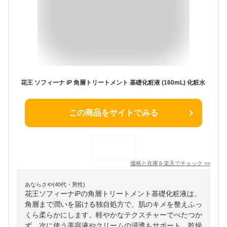
花王 ソフィーナ iP 角層トリートメント 基礎化粧液 (160mL) 化粧水
この商品をサイトでみる
価格と在庫を
楽天
でチェック
>>
あならさや(40代・男性)
花王ソフィーナiPの角層トリートメント基礎化粧液は、
角層まで潤いを届ける独自処方で、肌のキメを整えふっ
くら柔らかにします。軽やかなテクスチャーでべたつか
ず、次に使う美容液やクリームの浸透もサポート。乾燥