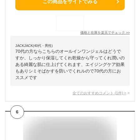
この商品をサイトでみる
価格と在庫を
楽天
でチェック
>>
JACKJACK(40代・男性)
70代の方ならこちらのオールインワンジェルはどうで
すか、しっかり保湿してくれ乾燥から守ってくれ潤いの
ある綺麗な肌に仕上げてくれます、エイジングケア効果
もありシミそばかすを防いでくれルので70代の方にお
ススメです
全てのおすすめコメント
(
1
件)
>
6