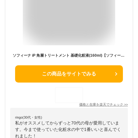
ソフィーナ iP 角層トリートメント 基礎化粧液(160ml)【ソフィーナiP】[化粧液 化粧水 角層 角質 角質ケア 角質美容 保湿]
この商品をサイトでみる
価格と在庫を
楽天
でチェック
>>
ringo(30代・女性)
私がオススメしてからずっと70代の母が愛用していま
す。今まで使っていた化粧水の中で1番いいと喜んでく
れました！