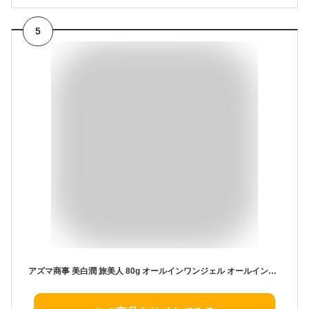
5
アズマ商事 美白潤 旅美人 80g オールインワンジェル オールインワン化粧品 オールインワン ジェル オールインワンゲル シミそばかす 美容 ギフト スキンケア 美容ジェル 保湿ジェル エイジングケア 化粧品 保湿 無香料 無着色 うるおい 潤い 40代 50代 60代 70代