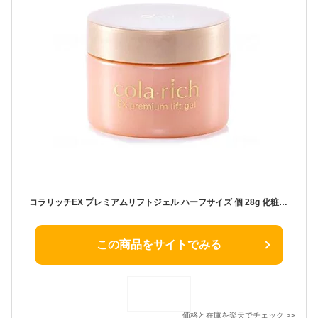
コラリッチEX プレミアムリフトジェル ハーフサイズ 個 28g 化粧水 美容 ヒアルロン酸 保湿 スキンケア エイジングケア アンチエイジング 無香料 無着色 無鉱物油 しっとり うるおい キメ ハリ
この商品をサイトでみる
価格と在庫を
楽天
でチェック
>>