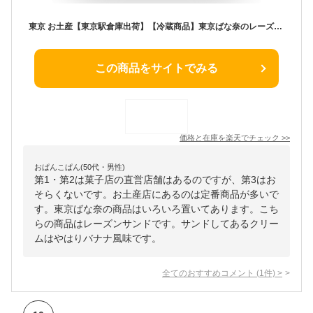
東京 お土産【東京駅倉庫出荷】【冷蔵商品】東京ばな奈のレーズンサンド 8個入土産 おみやげ 東京みやげ 東京土産 東京バナナ 洋菓子 お菓子 スイーツ クッキーサンド お中元 お歳暮 御歳暮 お年賀 内祝い お取り寄せ ギフト プレゼント のし可
この商品をサイトでみる
価格と在庫を
楽天
でチェック
>>
おぱんこぱん(50代・男性)
第1・第2は菓子店の直営店舗はあるのですが、第3はお
そらくないです。お土産店にあるのは定番商品が多いで
す。東京ばな奈の商品はいろいろ置いてあります。こち
らの商品はレーズンサンドです。サンドしてあるクリー
ムはやはりバナナ風味です。
全てのおすすめコメント
(
1
件)
>