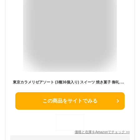
東京カラメリゼアソート (3種36個入り) スイーツ 焼き菓子 御礼 御祝 返礼 御挨拶 ギフト お菓子 記念品 景品 粗品 プレゼント 東京みやげ 手土産 ギフト プチチュー 上野風月堂 風月堂
この商品をサイトでみる
価格と在庫を
Amazon
でチェック
>>