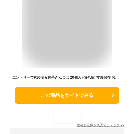
エントリーでP10倍★抹茶きんつば 20個入 (個包装) 常温保存 お菓子 和菓子 詰め合わせ セット 菓子折り wagasi スイーツ 誕生日 贈り物 ギフト 快気祝い のし対応 法要 法事 お供え 日持ち する 賞味期限長い 北海道産 高級小豆 あんこ 老舗 有名 東京土産
この商品をサイトでみる
価格と在庫を
楽天
でチェック
>>