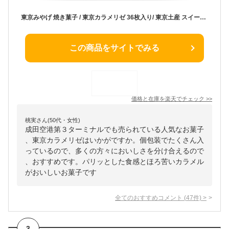
東京みやげ 焼き菓子 / 東京カラメリゼ 36枚入り/ 東京土産 スイーツ ギフト 詰め合わせ 個包装 洋菓子 手土産 内祝 お返し プレゼント 御祝 御礼 結婚 出産 職場 会社 退職 日持ち あす楽 送料無料
この商品をサイトでみる
価格と在庫を
楽天
でチェック
>>
桃実さん(50代・女性)
成田空港第３ターミナルでも売られている人気なお菓子
、東京カラメリゼはいかがですか。個包装でたくさん入
っているので、多くの方々においしさを分け合えるので
、おすすめです。パリッとした食感とほろ苦いカラメル
がおいしいお菓子です
全てのおすすめコメント
(
47
件)
>
3