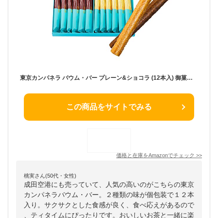
東京カンパネラ バウム・バー プレーン&ショコラ (12本入) 御菓子 ギフト 東京 バームクーヘン 退職 御菓子 東京土産 菓子折り クッキー ギフト 御菓子 洋菓子 焼き菓子 手土産 御菓子 人気 お土産 プレゼント ギフト 贈り物 バウム クリスマス
この商品をサイトでみる
価格と在庫を
Amazon
でチェック
>>
桃実さん(50代・女性)
成田空港にも売っていて、人気の高いのがこちらの東京
カンパネラバウム・バー。２種類の味が個包装で１２本
入り。サクサクとした食感が良く、食べ応えがあるので
、ティタイムにぴったりです。おいしいお茶と一緒に楽