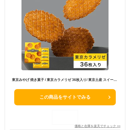
東京みやげ 焼き菓子 / 東京カラメリゼ 36枚入り/ 東京土産 スイーツ ギフト 詰め合わせ 個包装 洋菓子 手土産 内祝 お返し プレゼント 御祝 御礼 結婚 出産 職場 会社 退職 日持ち あす楽 送料無料
この商品をサイトでみる
価格と在庫を
楽天
でチェック
>>