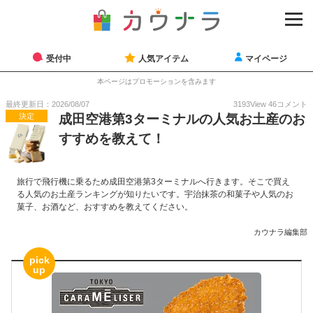
受付中
人気アイテム
マイページ
本ページはプロモーションを含みます
最終更新日：2026/08/07
3193
View
46
コメント
決定
成田空港第3ターミナルの人気お土産のお
すすめを教えて！
旅行で飛行機に乗るため成田空港第3ターミナルへ行きます。そこで買え
る人気のお土産ランキングが知りたいです。宇治抹茶の和菓子や人気のお
菓子、お酒など、おすすめを教えてください。
カウナラ編集部
pick
up