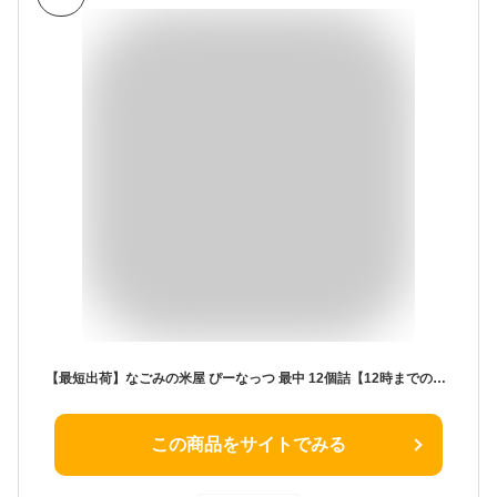
【最短出荷】なごみの米屋 ぴーなっつ 最中 12個詰【12時までの注文確定で当日出荷可能 ※日曜・店舗休業日を除く】
この商品をサイトでみる