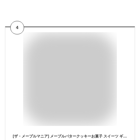
4
[ザ・メープルマニア] メープルバタークッキーお菓子 スイーツ ギフト 東京土産 手土産 個包装 プレゼント お返し 内祝い 焼き菓子 退職 おしゃれ 大人（9枚入り） (9, 9枚入)