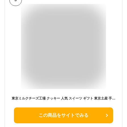
東京ミルクチーズ工場 クッキー 人気 スイーツ ギフト 東京土産 手土産 個包装 プレゼント お返し 内祝い 焼き菓子 (ソルト＆カマンベールクッキー9枚)
この商品をサイトでみる