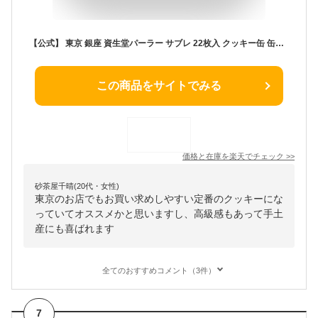
【公式】 東京 銀座 資生堂パーラー サブレ 22枚入 クッキー缶 缶入りクッキー 2種22枚 詰め合わせ 個包装 小分け お菓子 焼き菓子 スイーツ 父の日 ギフト 2026 お祝い 退職 お配り 記念品 お返し お礼 御礼 内祝い 内祝 帰省 手土産 東京土産 包装 のし リボン
この商品をサイトでみる
価格と在庫を
楽天
でチェック
>>
砂茶屋千晴(20代・女性)
東京のお店でもお買い求めしやすい定番のクッキーにな
っていてオススメかと思いますし、高級感もあって手土
産にも喜ばれます
全てのおすすめコメント（3件）
7