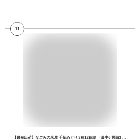
11
【最短出荷】なごみの米屋 千葉めぐり 3種12個詰 （最中6 饅頭3 パイ3）【12時までの注文確定で当日出荷可能 ※日曜・店舗休業日を除く】