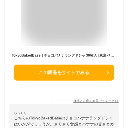
TokyoBakedBase｜チョコバナナラングドシャ 30枚入 | 東京 ベイクドベイス 内祝 お土産 洋菓子 焼菓子発送（宅急便発送） proper
この商品をサイトでみる
価格と在庫を
楽天
でチェック
>>
らっくん
こちらのTokyoBakedBaseのチョコバナナラングドシャ
はいかがでしょうか。さくさく食感とバナナの甘さとカ