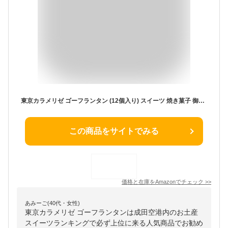
東京カラメリゼ ゴーフランタン (12個入り) スイーツ 焼き菓子 御年賀 菓子折り 御挨拶 粗品 ギフト お菓子 記念品 景品 粗品 プレゼント 東京みやげ 手土産 ギフト プチチュー 上野風月堂 風月堂
この商品をサイトでみる
価格と在庫を
Amazon
でチェック
>>
あみーご(40代・女性)
東京カラメリゼ ゴーフランタンは成田空港内のお土産
スイーツランキングで必ず上位に来る人気商品でお勧め