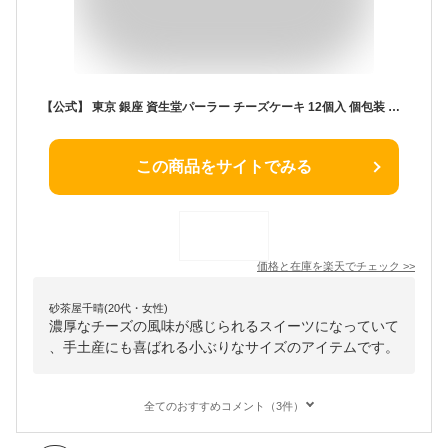
【公式】 東京 銀座 資生堂パーラー チーズケーキ 12個入 個包装 濃厚 チーズ 常温保存 お菓子 スイーツ 定番 母の日 ギフト 2026 誕生日 入学 入園 お祝い お返し お礼 御礼 内祝い 内祝 ご挨拶 帰省 手土産 東京土産 包装 のし リボン [ 送料無料 ]
この商品をサイトでみる
価格と在庫を
楽天
でチェック
>>
砂茶屋千晴(20代・女性)
濃厚なチーズの風味が感じられるスイーツになっていて
、手土産にも喜ばれる小ぶりなサイズのアイテムです。
全てのおすすめコメント（3件）