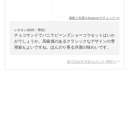
価格と在庫を
Amazon
でチェック
>>
レオタン(60代・男性)
チョコサンドでバニラビーンズショーコラセットはいか
がでしょうか。高級感のあるクラシックなデザインの専
用箱もよいですね。ほんのり香る洋酒の味わいです。
全てのおすすめコメント
(
6
件)
>