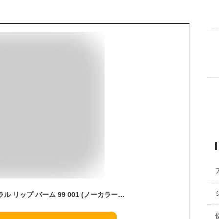
マニフィーク ナチュラル リップ バーム 99 001 (ノーカラータイプ) 3ｇ メンズ 保湿 メンズリップ KOSE コーセー