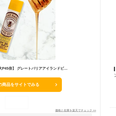
【マラソン期間中 最大P45倍】 グレートバリアアイランドビー リップスティック SPF30 唇用保湿クリーム リップクリーム スティック型 オーガニック プレゼント ギフト コスメティック 通販 楽天
の商品をサイトでみる
価格と在庫を
楽天
でチェック
>>