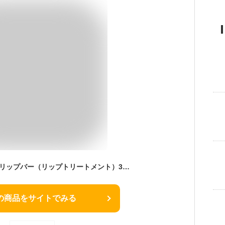
アルビオン フラルネ リップバー（リップトリートメント）3g 男女兼用 男女問わず ユニセックス スキンケア 男性スキンケア レディーススキンケア 女性スキンケア メンズ用 男性用
の商品をサイトでみる