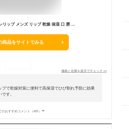
Reach オールインワンリップ メンズ リップ 乾燥 保湿 口 唇 ケア 縦じわ 皮むけ 潤い コスメ リップクリーム 人気 男 男性 ギフト プレゼント【送料無料】
の商品をサイトでみる
価格と在庫を
楽天
でチェック
>>
ップで乾燥対策に便利で高保湿でひび割れ予防に効果
いです。
てのおすすめコメント（4件）