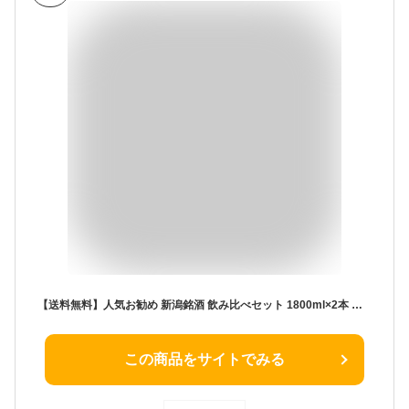
【送料無料】人気お勧め 新潟銘酒 飲み比べセット 1800ml×2本 越乃寒梅 白ラベル 久保田 千寿(吟醸）[還暦祝い お歳暮 久保田 朝日酒造 越乃寒梅 石本酒造 お酒 ギフト 日本酒 飲み比べセット 日本酒 飲み比べ 父の日 ギフト 日本酒 セット 敬老の日
この商品をサイトでみる