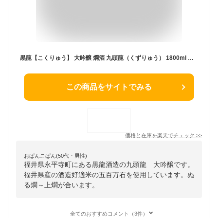
黒龍【こくりゅう】 大吟醸 燗酒 九頭龍（くずりゅう） 1800ml 【日本酒】 お酒
この商品をサイトでみる
価格と在庫を
楽天
でチェック
>>
おぱんこぱん(50代・男性)
福井県永平寺町にある黒龍酒造の九頭龍 大吟醸です。
福井県産の酒造好適米の五百万石を使用しています。ぬ
る燗～上燗が合います。
全てのおすすめコメント（3件）