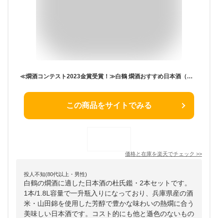
≪燗酒コンテスト2023金賞受賞！≫白鶴 燗酒おすすめ日本酒（杜氏鑑1.8L瓶×2本） お酒 ギフト 贈り物 プレゼント 日本酒 清酒 灘の酒 熱燗 燗酒 ギフトセット 大容量 一升瓶 まとめ買い 贈答用 お祝い バースデー お誕生日 記念日 【 送料無料 】
この商品をサイトでみる
価格と在庫を
楽天
でチェック
>>
投人不知(80代以上・男性)
白鶴の燗酒に適した日本酒の杜氏鑑・2本セットです。
1本/1.8L容量で一升瓶入りになっており、兵庫県産の酒
米・山田錦を使用した芳醇で豊かな味わいの熱燗に合う
美味しい日本酒です。コスト的にも他と遜色のないもの