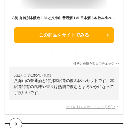
八海山 特別本醸造 1.8Lと八海山 普通酒 1.8L日本酒 2本 飲み比べセット 日本酒 飲み比べ ギフト
この商品をサイトでみる
価格と在庫を
楽天
でチェック
>>
おぱんこぱん(50代・男性)
八海山の普通酒と特別本醸造の飲み比べセットです。本
醸造特有の風味や香りは熱燗で飲むとまろやかになって
丁度いいです。
全てのおすすめコメント
(
1
件)
>
8