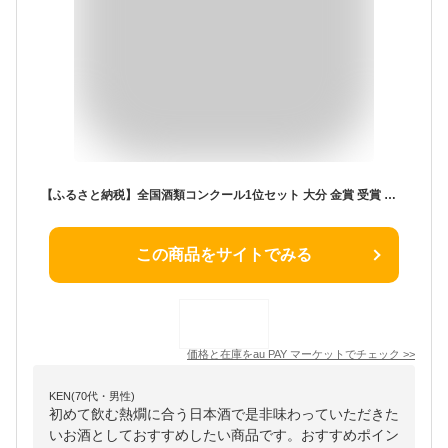
【ふるさと納税】全国酒類コンクール1位セット 大分 金賞 受賞 日本酒 純米酒 ヒノヒカリ 冷酒 常温 熱燗 箱入り H02029
この商品をサイトでみる
価格と在庫を
au PAY マーケット
でチェック
>>
KEN(70代・男性)
初めて飲む熱燗に合う日本酒で是非味わっていただきた
いお酒としておすすめしたい商品です。おすすめポイン