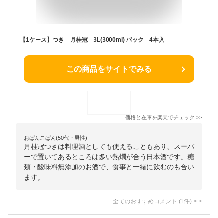
【1ケース】つき 月桂冠 3L(3000ml) パック 4本入
この商品をサイトでみる
価格と在庫を
楽天
でチェック
>>
おぱんこぱん(50代・男性)
月桂冠つきは料理酒としても使えることもあり、スーパ
ーで置いてあるところは多い熱燗が合う日本酒です。糖
類・酸味料無添加のお酒で、食事と一緒に飲むのも合い
ます。
全てのおすすめコメント
(
1
件)
>