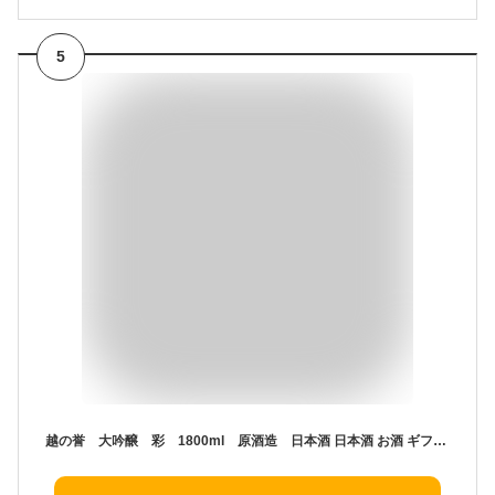
5
越の誉 大吟醸 彩 1800ml 原酒造 日本酒 日本酒 お酒 ギフト プレゼント 贈答 贈り物 おすすめ 新潟 熱燗 冷酒 辛口 甘口 お中元 お歳暮 正月 父の日 有名 限定 話題 人気 旨い 美味しい ランキング