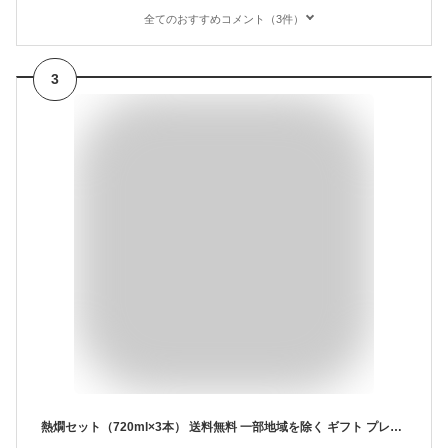
全てのおすすめコメント（3件）
3
熱燗セット（720ml×3本） 送料無料 一部地域を除く ギフト プレゼント 広島 日本酒 飲み比べセット 千福 誠鏡 華鳩 お中元 御中元 夏ギフト 年末 お年賀 御年賀 新年 正月 お正月