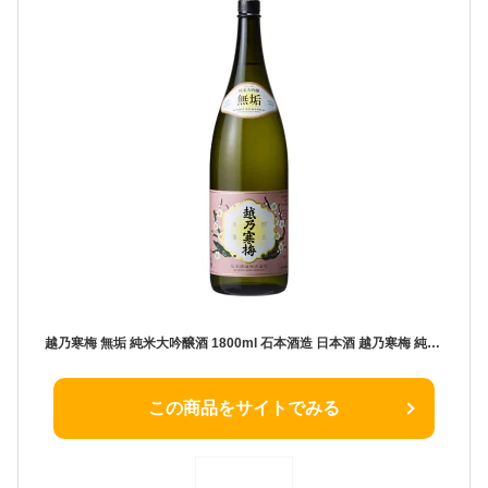
越乃寒梅 無垢 純米大吟醸酒 1800ml 石本酒造 日本酒 越乃寒梅 純米大吟醸酒 石本酒造 プレゼント 日本酒 お酒 ギフト プレゼント 贈答 贈り物 おすすめ 新潟 熱燗 冷酒 辛口 甘口 お歳暮 正月 父の日
この商品をサイトでみる