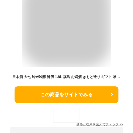
日本酒 大七 純米吟醸 皆伝 1.8L 福島 お燗酒 きもと造り ギフト 贈り物 プレゼント お酒 家飲み 旬食福来
この商品をサイトでみる
価格と在庫を
楽天
でチェック
>>