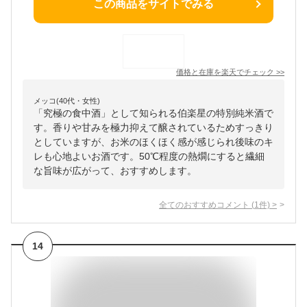
この商品をサイトでみる
価格と在庫を
楽天
でチェック
>>
メッコ(40代・女性)
「究極の食中酒」として知られる伯楽星の特別純米酒で
す。香りや甘みを極力抑えて醸されているためすっきり
としていますが、お米のほくほく感が感じられ後味のキ
レも心地よいお酒です。50℃程度の熱燗にすると繊細
な旨味が広がって、おすすめします。
全てのおすすめコメント
(
1
件)
>
14