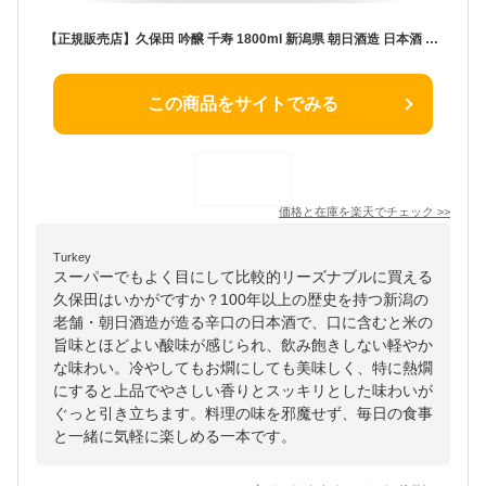
【正規販売店】久保田 吟醸 千寿 1800ml 新潟県 朝日酒造 日本酒 コンビニ受取対応商品 お酒 敬老の日 プレゼント
この商品をサイトでみる
価格と在庫を
楽天
でチェック
>>
Turkey
スーパーでもよく目にして比較的リーズナブルに買える
久保田はいかがですか？100年以上の歴史を持つ新潟の
老舗・朝日酒造が造る辛口の日本酒で、口に含むと米の
旨味とほどよい酸味が感じられ、飲み飽きしない軽やか
な味わい。冷やしてもお燗にしても美味しく、特に熱燗
にすると上品でやさしい香りとスッキリとした味わいが
ぐっと引き立ちます。料理の味を邪魔せず、毎日の食事
と一緒に気軽に楽しめる一本です。