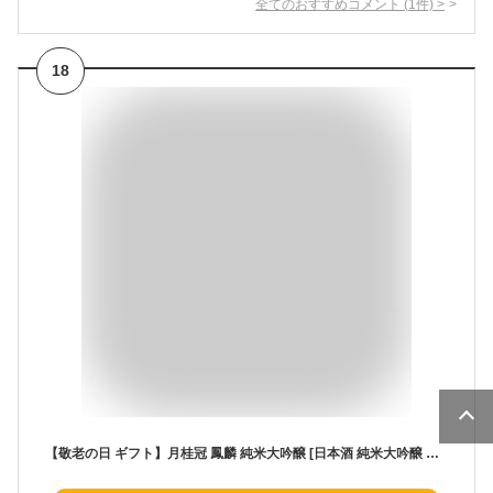
全てのおすすめコメント
(
1
件)
>
18
【敬老の日 ギフト】月桂冠 鳳麟 純米大吟醸 [日本酒 純米大吟醸 やや辛口 京都府 1800ml 瓶 ギフトBox入り ]