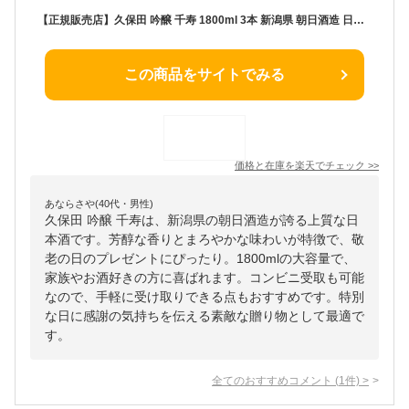
【正規販売店】久保田 吟醸 千寿 1800ml 3本 新潟県 朝日酒造 日本酒 コンビニ受取対応商品 お酒 敬老の日 プレゼント
この商品をサイトでみる
価格と在庫を
楽天
でチェック
>>
あならさや(40代・男性)
久保田 吟醸 千寿は、新潟県の朝日酒造が誇る上質な日
本酒です。芳醇な香りとまろやかな味わいが特徴で、敬
老の日のプレゼントにぴったり。1800mlの大容量で、
家族やお酒好きの方に喜ばれます。コンビニ受取も可能
なので、手軽に受け取りできる点もおすすめです。特別
な日に感謝の気持ちを伝える素敵な贈り物として最適で
す。
全てのおすすめコメント
(
1
件)
>