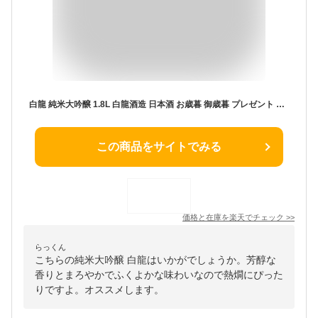
白龍 純米大吟醸 1.8L 白龍酒造 日本酒 お歳暮 御歳暮 プレゼント 純米大吟醸 日本酒 お酒 ギフト プレゼント 贈答 贈り物 おすすめ 新潟 熱燗 冷酒 辛口 甘口 お中元 お歳暮 正月 父の日 有名 限定 話題 人気 旨い
この商品をサイトでみる
価格と在庫を
楽天
でチェック
>>
らっくん
こちらの純米大吟醸 白龍はいかがでしょうか。芳醇な
香りとまろやかでふくよかな味わいなので熱燗にぴった
りですよ。オススメします。