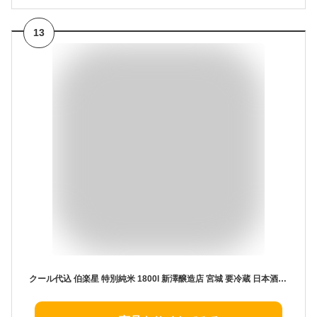
13
クール代込 伯楽星 特別純米 1800l 新澤醸造店 宮城 要冷蔵 日本酒 ギフト プレゼント(4582103460074)