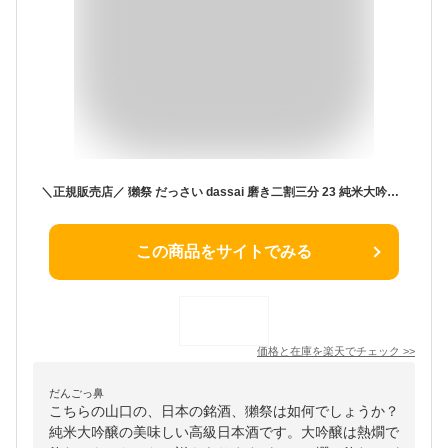
＼正規販売店／ 獺祭 だっさい dassai 磨き二割三分 23 純米大吟醸 720ml 専用木箱 入り 日本酒 お酒 酒 SAKE 山口県 株式会社獺祭 旭酒造 美好屋酒店 有名 人気 飲みやすい ギフト プレゼント お祝い 贈り物 誕生日 退職祝い 結婚祝い 還暦祝い 内祝い 手土産
この商品をサイトでみる
価格と在庫を
楽天
でチェック
>>
だんごっ鼻
こちらの山口の、日本の銘酒、獺祭は如何でしょうか？
純米大吟醸の美味しい高級日本酒です。大吟醸は熱燗で