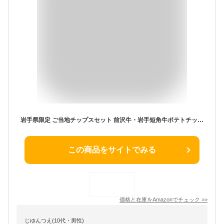
岩手県限定 ご当地チップスセット 前沢牛・岩手短角牛ポテトチップス 84ｇ(12ｇ×7袋)&三陸あみえびせん 84ｇ(12ｇ×７袋) お土産
この商品をサイトでみる
価格と在庫を
Amazon
でチェック
>>
じゆんつえ(10代・男性)