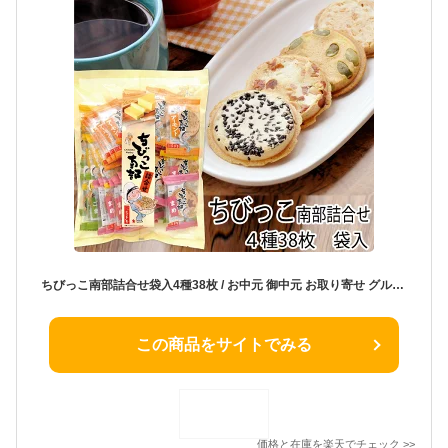
ちびっこ南部詰合せ袋入4種38枚 / お中元 御中元 お取り寄せ グルメ 夏ギフト 残暑見舞い / 南部せんべい乃巖手屋 小松製菓 / お菓子 せんべい 煎餅 南部せんべい ギフト 贈り物 お土産 おみやげ 詰め合わせ 詰合せ 御供 日持ち ご挨拶 東北 岩手 人気 おやつ
この商品をサイトでみる
価格と在庫を
楽天
でチェック
>>