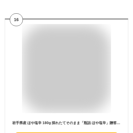
16
岩手県産 ほや塩辛 180g 採れたてそのまま「瓶詰 ほや塩辛」贈答 ギフト ほや ホヤ