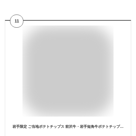
11
岩手限定 ご当地ポテトチップス 前沢牛・岩手短角牛ポテトチップス 84ｇ(12ｇ×7袋)