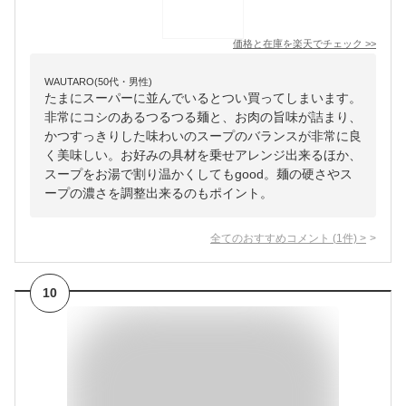
価格と在庫を
楽天
でチェック
>>
WAUTARO(50代・男性)
たまにスーパーに並んでいるとつい買ってしまいます。
非常にコシのあるつるつる麺と、お肉の旨味が詰まり、
かつすっきりした味わいのスープのバランスが非常に良
く美味しい。お好みの具材を乗せアレンジ出来るほか、
スープをお湯で割り温かくしてもgood。麺の硬さやス
ープの濃さを調整出来るのもポイント。
全てのおすすめコメント
(
1
件)
>
10