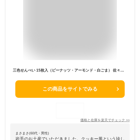
三色せんべい 15枚入（ピーナッツ・アーモンド・白ごま） 佐々木製菓 岩手 一関 平泉 名物 お土産 南部せんべい クッキー ギフト お菓子 詰め合わせ 個包装 ささき 煎餅 厚焼き せんべい 名物 手土産 プレゼント 焼き菓子 景品 人気 贈り物 来客用
この商品をサイトでみる
価格と在庫を
楽天
でチェック
>>
まさまさ(60代・男性)
岩手のお土産でいただきました。クッキー風という珍し