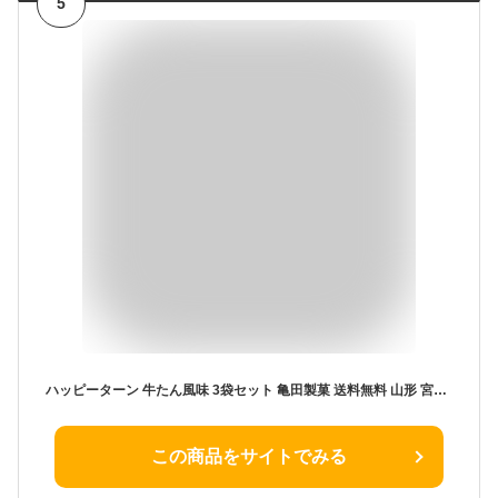
5
ハッピーターン 牛たん風味 3袋セット 亀田製菓 送料無料 山形 宮城 福島 岩手 秋田 青森 お土産 お菓子 お取り寄せ スナック おやつ おつまみ ゆうパケット 1000円ポッキリ! お中元 夏ギフト 帰省土産 手土産 【A01】
この商品をサイトでみる