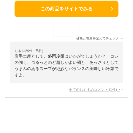
この商品をサイトでみる
価格と在庫を
楽天
でチェック
>>
らるふ(50代・男性)
岩手土産として、盛岡冷麺はいかがでしょうか？ コシ
の強く、つるっとのど越しがよい麺と、あっさりとして
うまみのあるスープが絶妙なバランスの美味しい冷麺で
すよ。
全てのおすすめコメント
(
1
件)
>