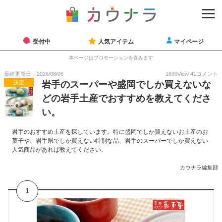
受付中
人気アイテム
マイページ
本ページはプロモーションを含みます
最終更新日：2026/08/06
1699
View
41
コメント
決定
岩手のスーパーや盛岡でしか買えないな
どの岩手土産でおすすめを教えてくださ
い。
岩手のおすすめ土産を探しています。特に盛岡でしか買えないお土産のお
菓子や、岩手県でしか買えない特別な品、岩手のスーパーでしか買えない
人気商品があれば教えてください。
カウナラ編集部
1