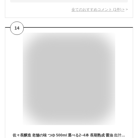
全てのおすすめコメント
(
1
件)
>
14
佐々長醸造 老舗の味 つゆ 500ml 選べる2~4本 長期熟成 醤油 出汁 保存料 無添加 だし しょうゆ めんつゆ かけつゆ そうめん うどん そば 麺つゆ 蕎麦 つゆ 調味料 希釈 お土産 岩手 国産