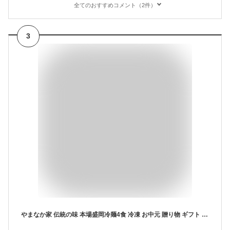
全てのおすすめコメント（2件）
3
やまなか家 伝統の味 本場盛岡冷麺4食 冷凍 お中元 贈り物 ギフト 御中元 お歳暮 御歳暮 プレゼント 祝い お祝い 御祝 贈答 冷麺 冷めん 年末グルメ 年越グルメ 麺 岩手