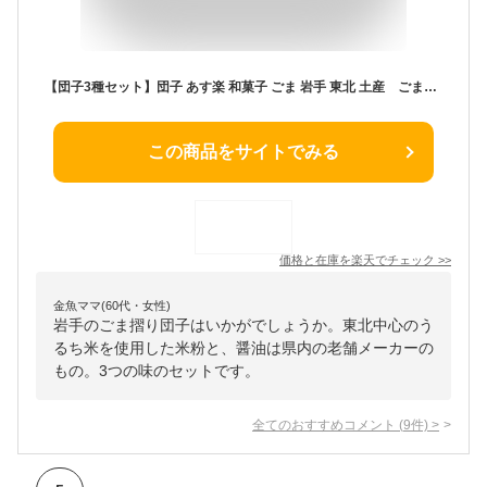
【団子3種セット】団子 あす楽 和菓子 ごま 岩手 東北 土産 ごま摺り団子 送料無料
この商品をサイトでみる
価格と在庫を
楽天
でチェック
>>
金魚ママ(60代・女性)
岩手のごま摺り団子はいかがでしょうか。東北中心のう
るち米を使用した米粉と、醤油は県内の老舗メーカーの
もの。3つの味のセットです。
全てのおすすめコメント
(
9
件)
>