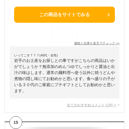
この商品をサイトでみる
価格と在庫を
楽天
でチェック
>>
いってこす７７７(40代・女性)
岩手のお土産をお探しとの事ですがこちらの商品はいか
がでしょうか？無添加のめんつゆでしっかりと醤油と出
汁の味はします。通常の麺料理へ使う以外に焼うどんや
煮物の隠し味にてお勧めかと思います。食べ盛りの子が
いる３０代のご家庭にプチギフトとしてお勧めかと思い
ます。
全てのおすすめコメント
(
1
件)
>
15