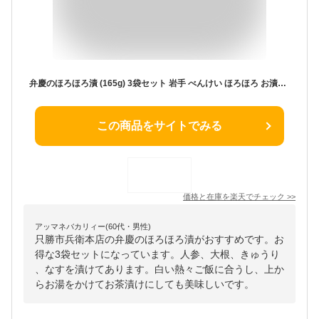
弁慶のほろほろ漬 (165g) 3袋セット 岩手 べんけい ほろほろ お漬物 お漬け物 漬物 漬け物 お土産 郡山銘販 まざっせこらっせ マザッセコラッセ 只勝市兵衛本店 只勝 只勝市兵衛
この商品をサイトでみる
価格と在庫を
楽天
でチェック
>>
アッマネバカリィー(60代・男性)
只勝市兵衛本店の弁慶のほろほろ漬がおすすめです。お
得な3袋セットになっています。人参、大根、きゅうり
、なすを漬けてあります。白い熱々ご飯に合うし、上か
らお湯をかけてお茶漬けにしても美味しいです。