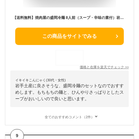
【送料無料】焼肉屋の盛岡冷麺 8人前（スープ・辛味の素付）岩手三大麺の一つ「盛岡冷麺」小山製麺 岩手 お土産
この商品をサイトでみる
価格と在庫を
楽天
でチェック
>>
イキイキこんにゃく(30代・女性)
岩手土産に良さそうな、盛岡冷麺のセットなのでおすす
めします。もちもちの麺と、ひんやりさっぱりとしたス
ープがおいしいので良いと思います。
全てのおすすめコメント（2件）
9