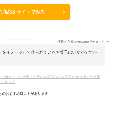
の商品をサイトでみる
価格と在庫を
Amazon
でチェック
>>
ーをイメージして作られているお菓子はいかがですか
しか買えないお土産｜人気のお菓子など岩手県の食べ物で手土産
ランキング
件
のおすすめ口コミがあります