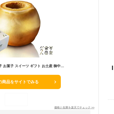
平泉黄金バウム 洋菓子 お菓子 スイーツ ギフト お土産 御中元 お中元 お祝い お返し 贈り物 プレゼント バームクーヘン 岩手
の商品をサイトでみる
価格と在庫を
楽天
でチェック
>>