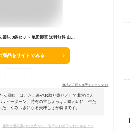
ハッピーターン 牛たん風味 3袋セット 亀田製菓 送料無料 山形 宮城 福島 岩手 秋田 青森 お土産 お菓子 お取り寄せ スナック おやつ おつまみ ゆうパケット 1000円ポッキリ! お中元 夏ギフト 帰省土産 手土産 【A01】
の商品をサイトでみる
価格と在庫を
楽天
でチェック
>>
牛たん風味」は、お土産やお取り寄せとして非常に人
ハッピーターン」特有の甘じょっぱい味わいに、牛た
れた、やみつきになる美味しさが特徴です。
花巻空港限定のお土産など、岩手のお菓子でおすすめは？