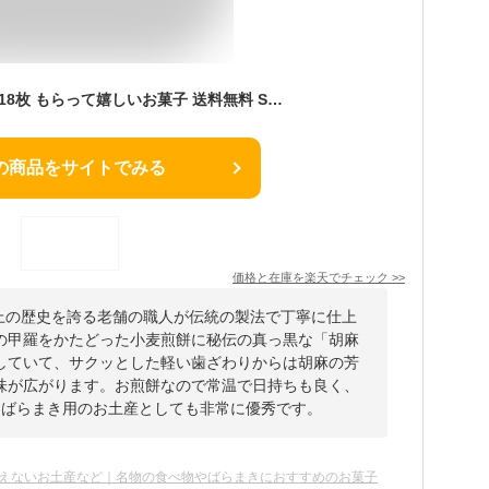
亀の子せんべい 大浪 18枚 もらって嬉しいお菓子 送料無料 SNS 人気 話題 インスタ映え おしゃれ 美味しい 個包装 岩手 お土産 【一関の風景掛け紙付】 年始祝 お菓子
の商品をサイトでみる
価格と在庫を
楽天
でチェック
>>
以上の歴史を誇る老舗の職人が伝統の製法で丁寧に仕上
の甲羅をかたどった小麦煎餅に秘伝の真っ黒な「胡麻
していて、サクッとした軽い歯ざわりからは胡麻の芳
味が広がります。お煎餅なので常温で日持ちも良く、
、ばらまき用のお土産としても非常に優秀です。
えないお土産など｜名物の食べ物やばらまきにおすすめのお菓子