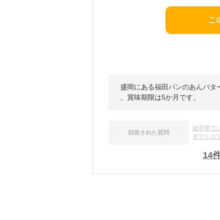
こ
盛岡にある福田パンのあんバタ
。賞味期限は5か月です。
岩手県で
回答された質問
ギフトの
14