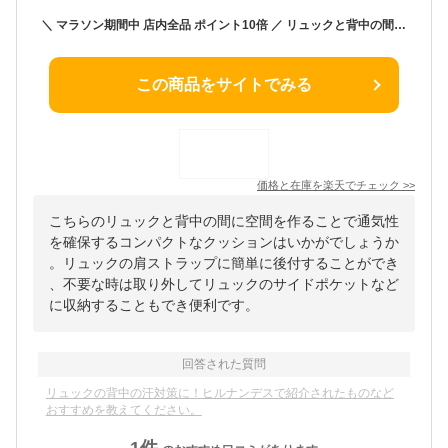
＼ マラソン期間中 店内全品 ポイント10倍 ／ リュックと背中の間に風通しを クールスペーサー リュック 背中 汗 対策 汗対策 蒸れ防止 メッシュ 後付け 隙間 涼しい 暑さ対策 快適 背中ムレ 汗ムレ 汗 ムレない 対策 酷暑 猛暑 子供 大人 通勤 通学 公園 グッズ
この商品をサイトでみる
価格と在庫を
楽天
でチェック
>>
こちらのリュックと背中の間に空間を作ることで通気性
を確保するコンパクトなクッションはいかがでしょうか
。リュックの肩ストラップに簡単に後付することができ
、不要な時は取り外してリュックのサイドポケットなど
に収納することもでき便利です。
回答された質問
リュックの背中の汗対策に！ヒルナンデスで紹介されたものなど
おすすめを教えてください。
1
件