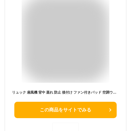
リュック 扇風機 背中 蒸れ 防止 後付け ファン付きパッド 空調ウェア ビジネス 通勤 通学 ランドセル 小学生 暑さ対策 電池式 USB給電 登山 アウトドア 外回り 快適 取り付け 簡単 [公式] なんでもファン付きバッグにな〜る BPMF26CBK
この商品をサイトでみる