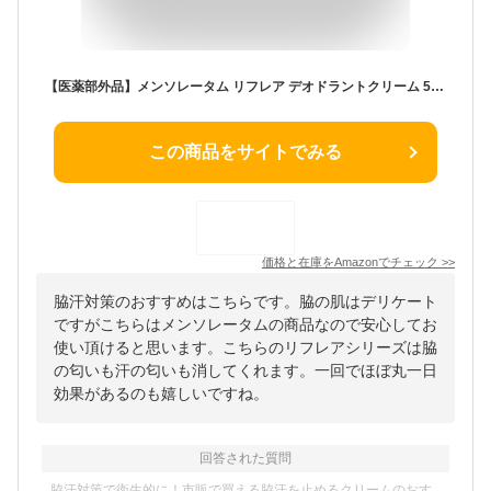
【医薬部外品】メンソレータム リフレア デオドラントクリーム 55g （制汗剤 高密着クリーム ジャータイプ ワキガなどのニオイの元に効く 無香料 殺菌有効成分W配合）
この商品をサイトでみる
価格と在庫を
Amazon
でチェック
>>
脇汗対策のおすすめはこちらです。脇の肌はデリケート
ですがこちらはメンソレータムの商品なので安心してお
使い頂けると思います。こちらのリフレアシリーズは脇
の匂いも汗の匂いも消してくれます。一回でほぼ丸一日
効果があるのも嬉しいですね。
回答された質問
脇汗対策で衛生的に！市販で買える脇汗を止めるクリームのおす