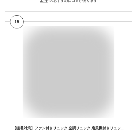
のおすすめ口コミがあります
15
【猛暑対策】ファン付きリュック 空調リュック 扇風機付きリュック ビジネスリュック バックパック リュックサック メンズ レディース 背中 蒸れにくい 熱中症対策 汗対策 15インチ PC収納 大容量 撥水 3段階風量調節 USB給電 安全設計 通勤 通学 男女兼用