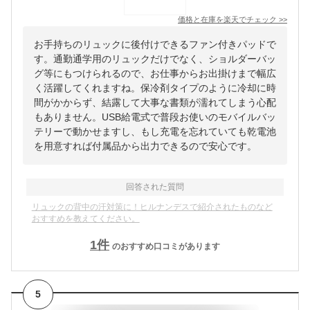
価格と在庫を
楽天
でチェック
>>
お手持ちのリュックに後付けできるファン付きパッドで
す。通勤通学用のリュックだけでなく、ショルダーバッ
グ等にもつけられるので、お仕事からお出掛けまで幅広
く活躍してくれますね。保冷剤タイプのように冷却に時
間がかからず、結露して大事な書類が濡れてしまう心配
もありません。USB給電式で普段お使いのモバイルバッ
テリーで動かせますし、もし充電を忘れていても乾電池
を用意すれば付属品から出力できるので安心です。
回答された質問
リュックの背中の汗対策に！ヒルナンデスで紹介されたものなど
おすすめを教えてください。
1
件
のおすすめ口コミがあります
5