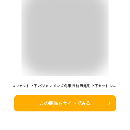
スウェット 上下 パジャマ メンズ 冬用 長袖 裏起毛 上下セット レディース ルームウェア 部屋着 ゆったり 無地 スエット 大きい S M L LL 3L 4L 大人 暖かい 子供 秋 冬 男女兼用 チャコール グレー
この商品をサイトでみる