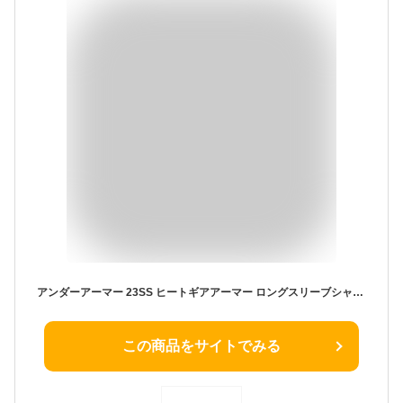
アンダーアーマー 23SS ヒートギアアーマー ロングスリーブシャツ ノベルティ(1378352) おすすめ メンズ コンプレッション ゴルフ ランニング 大きいサイズ サッカー 野球 長袖 吸汗速乾 速乾 登山 夏 [セール価格]
この商品をサイトでみる