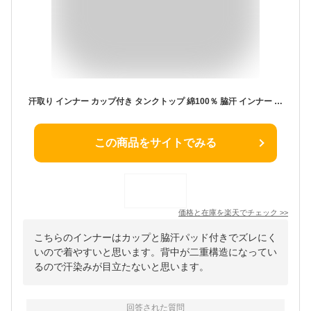
汗取り インナー カップ付き タンクトップ 綿100％ 脇汗 インナー レディース 綿100％ わき汗取りパッド付き 汗ジミ対策 汗染み防止 大きいサイズ 汗対策 汗取りパッド付き 春夏 綿素材 レディース ノースリーブ シャツ 吸汗速乾 白 ホワイト ベージュ オフホワイト M/L/LL
この商品をサイトでみる
価格と在庫を
楽天
でチェック
>>
こちらのインナーはカップと脇汗パッド付きでズレにく
いので着やすいと思います。背中が二重構造になってい
るので汗染みが目立たないと思います。
回答された質問