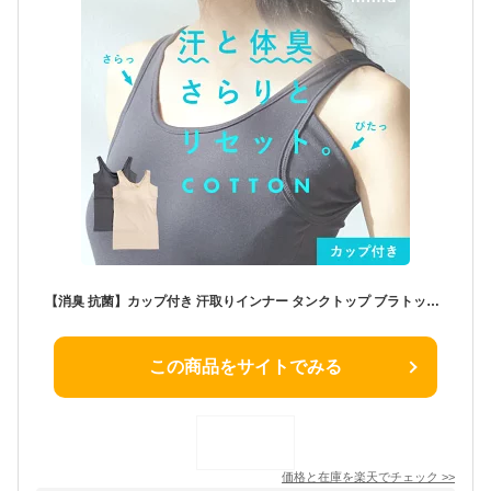
【消臭 抗菌】カップ付き 汗取りインナー タンクトップ ブラトップ 大汗 速乾 脇汗 綿混 インナー 脇汗パッド 汗取りパッド 汗脇パッド 汗じみ 汗とり 強力 背中 レディース 下着 ノースリーブ 吸水速乾 綿 夏 デオドライ コットン インナー hinna ヒンナ
この商品をサイトでみる
価格と在庫を
楽天
でチェック
>>