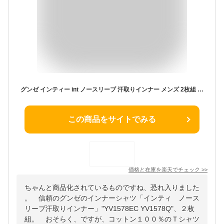
グンゼ インティー int ノースリーブ 汗取りインナー メンズ 2枚組 セット 綿混 インナーシャツ 透けない スリーブレス 乳首透け対策 脇汗 脇パッド付き 綿混 YV1578EC YV1578Q S M L LL
この商品をサイトでみる
価格と在庫を
楽天
でチェック
>>
ちゃんと商品化されているものですね、恐れ入りました
。 信頼のグンゼのインナーシャツ「インティ ノース
リーブ汗取りインナー」"YV1578EC YV1578Q"、２枚
組。 おそらく、ですが、コットン１００％のＴシャツ