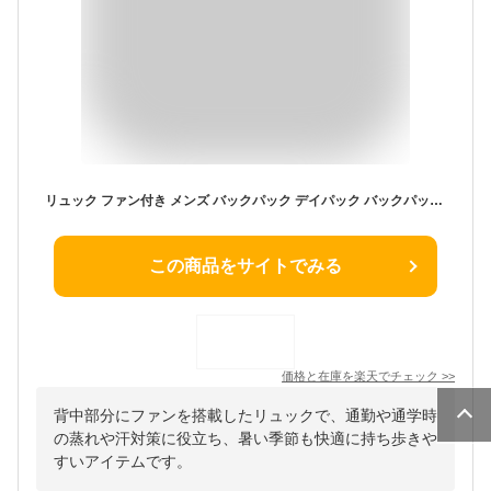
リュック ファン付き メンズ バックパック デイパック バックパック 222501 メンズ SIEERA FIELD シェラフィールド A4人気 通勤 25L スポーツ 旅行 おしゃれ モバイルバッテリー付き リュック 背中 汗 対策 冷却 ファン 扇風機 熱中症対策 中学 高校 通学 通塾
この商品をサイトでみる
価格と在庫を
楽天
でチェック
>>
背中部分にファンを搭載したリュックで、通勤や通学時
の蒸れや汗対策に役立ち、暑い季節も快適に持ち歩きや
すいアイテムです。