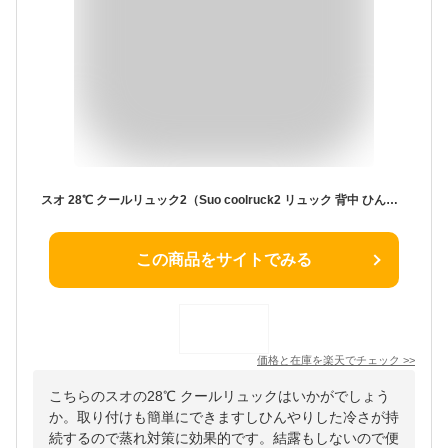
スオ 28℃ クールリュック2（Suo coolruck2 リュック 背中 ひんやり 熱中症対策 暑さ対策 炎天下 アウトドア クール ユニセックス）【メール便送料無料】
この商品をサイトでみる
価格と在庫を
楽天
でチェック
>>
こちらのスオの28℃ クールリュックはいかがでしょう
か。取り付けも簡単にできますしひんやりした冷さが持
続するので蒸れ対策に効果的です。結露もしないので便