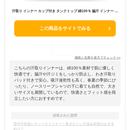
汗取り インナー カップ付き タンクトップ 綿100％ 脇汗 インナー レディース 綿100％ わき汗取りパッド付き 汗ジミ対策 汗染み防止 大きいサイズ 汗対策 汗取りパッド付き 春夏 綿素材 レディース ノースリーブ シャツ 吸汗速乾 白 ホワイト ベージュ オフホワイト M/L/LL
この商品をサイトでみる
価格と在庫を
楽天
でチェック
>>
こちらの汗取りインナーは、綿100％素材で肌に優しく
快適です。脇汗や汗ジミをしっかり防止し、わき汗取り
パッド付きで安心。吸汗速乾性も高く、春夏の季節にぴ
ったり。ノースリーブシャツの下に着ても自然で、大き
いサイズも展開しているので、快適さとフィット感を両
立したい方におすすめです。
回答された質問
背中汗対策レディースインナー｜恥ずかしい汗染み対策のおすす
めは？