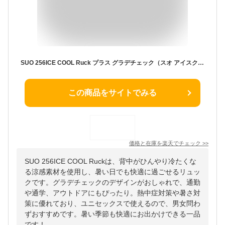
SUO 256ICE COOL Ruck プラス グラデチェック（スオ アイスクール リュック 背中 ひんやり 熱中症対策 暑さ対策 炎天下 ランドセル 登下校 通勤 アウトドア クール ユニセックス）【メール便送料無料】【海外×】
この商品をサイトでみる
価格と在庫を
楽天
でチェック
>>
SUO 256ICE COOL Ruckは、背中がひんやり冷たくな
る涼感素材を使用し、暑い日でも快適に過ごせるリュッ
クです。グラデチェックのデザインがおしゃれで、通勤
や通学、アウトドアにもぴったり。熱中症対策や暑さ対
策に優れており、ユニセックスで使えるので、男女問わ
ずおすすめです。暑い季節も快適にお出かけできる一品
です！